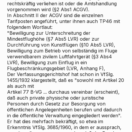
rechtskräftig verliehen ist oder die Amtshandlung
vorgenommen wird (§2 Abs1 ACGV).
In Abschnitt II der ACGV sind die einzelnen
Tarifposten angeführt, unter ihnen auch TP46 mit
folgendem Wortlaut:
"Bewilligung zur Unterschreitung der
Mindestflughöhe (§7 Abs5 LVR) oder zur
Durchführung von Kunstflügen (§10 Abs5 LVR),
Bewilligung zum Betrieb von selbständig im Fluge
verwendbarem zivilem Luftfahrtgerät (§3 Abs4
LVR), Bewilligung zum Einflug in ein
Flugbeschränkungsgebiet (LVR, Anhang F),
Der Verfassungsgerichtshof hat schon in VfSlg.
1455/1932 klargestellt, daß es "sowohl mit Artikel 20
als auch mit
Artikel 77 B-VG ... durchaus vereinbar (erscheint),
daß auch private physische oder juristische
Personen durch Gesetz zur Besorgung von
öffentlichen Angelegenheiten berufen und dadurch
in die öffentliche Verwaltung eingegliedert werden".
Er hat dies mehrfach bekräftigt, so etwa im
Erkenntnis VfSlg. 3685/1960, in dem er aussprach,