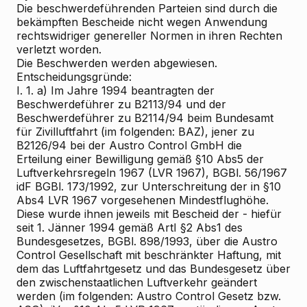
Die beschwerdeführenden Parteien sind durch die
bekämpften Bescheide nicht wegen Anwendung
rechtswidriger genereller Normen in ihren Rechten
verletzt worden.
Die Beschwerden werden abgewiesen.
Entscheidungsgründe:
I. 1. a) Im Jahre 1994 beantragten der
Beschwerdeführer zu B2113/94 und der
Beschwerdeführer zu B2114/94 beim Bundesamt
für Zivilluftfahrt (im folgenden: BAZ), jener zu
B2126/94 bei der Austro Control GmbH die
Erteilung einer Bewilligung gemäß §10 Abs5 der
Luftverkehrsregeln 1967 (LVR 1967), BGBl. 56/1967
idF BGBl. 173/1992, zur Unterschreitung der in §10
Abs4 LVR 1967 vorgesehenen Mindestflughöhe.
Diese wurde ihnen jeweils mit Bescheid der - hiefür
seit 1. Jänner 1994 gemäß ArtI §2 Abs1 des
Bundesgesetzes, BGBl. 898/1993, über die Austro
Control Gesellschaft mit beschränkter Haftung, mit
dem das Luftfahrtgesetz und das Bundesgesetz über
den zwischenstaatlichen Luftverkehr geändert
werden (im folgenden: Austro Control Gesetz bzw.