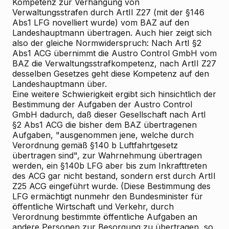
Kompetenz zur Verhängung von
Verwaltungsstrafen durch ArtII Z27 (mit der §146
Abs1 LFG novelliert wurde) vom BAZ auf den
Landeshauptmann übertragen. Auch hier zeigt sich
also der gleiche Normwiderspruch: Nach ArtI §2
Abs1 ACG übernimmt die Austro Control GmbH vom
BAZ die Verwaltungsstrafkompetenz, nach ArtII Z27
desselben Gesetzes geht diese Kompetenz auf den
Landeshauptmann über.
Eine weitere Schwierigkeit ergibt sich hinsichtlich der
Bestimmung der Aufgaben der Austro Control
GmbH dadurch, daß dieser Gesellschaft nach ArtI
§2 Abs1 ACG die bisher dem BAZ übertragenen
Aufgaben, "ausgenommen jene, welche durch
Verordnung gemäß §140 b Luftfahrtgesetz
übertragen sind", zur Wahrnehmung übertragen
werden, ein §140b LFG aber bis zum Inkrafttreten
des ACG gar nicht bestand, sondern erst durch ArtII
Z25 ACG eingeführt wurde. (Diese Bestimmung des
LFG ermächtigt nunmehr den Bundesminister für
öffentliche Wirtschaft und Verkehr, durch
Verordnung bestimmte öffentliche Aufgaben an
andere Personen zur Besorgung zu übertragen, so