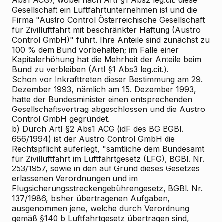
Abs1 ACG), wobei nach ArtI §1 Abs2 leg.cit. diese
Gesellschaft ein Luftfahrtunternehmen ist und die
Firma "Austro Control Österreichische Gesellschaft
für Zivilluftfahrt mit beschränkter Haftung (Austro
Control GmbH)" führt. Ihre Anteile sind zunächst zu
100 % dem Bund vorbehalten; im Falle einer
Kapitalerhöhung hat die Mehrheit der Anteile beim
Bund zu verbleiben (ArtI §1 Abs3 leg.cit.).
Schon vor Inkrafttreten dieser Bestimmung am 29.
Dezember 1993, nämlich am 15. Dezember 1993,
hatte der Bundesminister einen entsprechenden
Gesellschaftsvertrag abgeschlossen und die Austro
Control GmbH gegründet.
b) Durch ArtI §2 Abs1 ACG (idF des BG BGBl.
656/1994) ist der Austro Control GmbH die
Rechtspflicht auferlegt, "sämtliche dem Bundesamt
für Zivilluftfahrt im Luftfahrtgesetz (LFG), BGBl. Nr.
253/1957, sowie in den auf Grund dieses Gesetzes
erlassenen Verordnungen und im
Flugsicherungsstreckengebührengesetz, BGBl. Nr.
137/1986, bisher übertragenen Aufgaben,
ausgenommen jene, welche durch Verordnung
gemäß §140 b Luftfahrtgesetz übertragen sind,