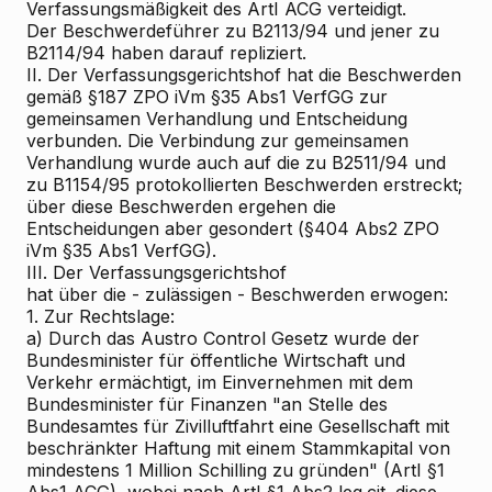
Verfassungsmäßigkeit des ArtI ACG verteidigt.
Der Beschwerdeführer zu B2113/94 und jener zu
B2114/94 haben darauf repliziert.
II. Der Verfassungsgerichtshof hat die Beschwerden
gemäß §187 ZPO iVm §35 Abs1 VerfGG zur
gemeinsamen Verhandlung und Entscheidung
verbunden. Die Verbindung zur gemeinsamen
Verhandlung wurde auch auf die zu B2511/94 und
zu B1154/95 protokollierten Beschwerden erstreckt;
über diese Beschwerden ergehen die
Entscheidungen aber gesondert (§404 Abs2 ZPO
iVm §35 Abs1 VerfGG).
III. Der Verfassungsgerichtshof
hat über die - zulässigen - Beschwerden erwogen:
1. Zur Rechtslage:
a) Durch das Austro Control Gesetz wurde der
Bundesminister für öffentliche Wirtschaft und
Verkehr ermächtigt, im Einvernehmen mit dem
Bundesminister für Finanzen "an Stelle des
Bundesamtes für Zivilluftfahrt eine Gesellschaft mit
beschränkter Haftung mit einem Stammkapital von
mindestens 1 Million Schilling zu gründen" (ArtI §1