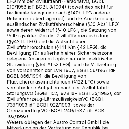
LFG iVm der Zivilluftfahrt-PersonalVO, BGBl.
219/1958 idF BGBl. 3/1994) (soweit dies nicht für
bestimmte Kategorien nach §140b LFG anderen
Beliehenen übertragen ist) und die Anerkennung
ausländischer Zivilluftfahrerscheine (§39 Abs1 LFG)
sowie deren Widerruf (§40 LFG), die Setzung von
Vollzugsakten iZm der Zivilluftfahrerausbildung
(§§42 ff. LFG) und die Aufsicht über
Zivilluftfahrerschulen (§141 iVm §42 LFG), die
Bewilligung für außerhalb einer Sicherheitszone
gelegene Anlagen mit optischer oder elektrischer
Störwirkung (§94 Abs2 LFG), und die Vollziehung
von Vorschriften der LVR 1967, BGBl. 56/1967 idF
BGBl. 866/1994, die Bewilligung von
Flugsicherungseinrichtungen (§122 LFG) sowie
verschiedene Aufgaben nach der Zivilluftfahrt-
StörungsVO (BGBl. 152/1978 idF BGBl. 35/1982), der
Zivilluftfahrzeug-LärmzulässigkeitsVO (BGBl.
738/1993 idF BGBl. 922/1993) sowie der
GrenzüberflugsVO (BGBl. 249/1987 idF BGBl.
103/1992).
Weiters obliegen der Austro Control GmbH die
Mitwirkung an der Vertretung der Republik bei