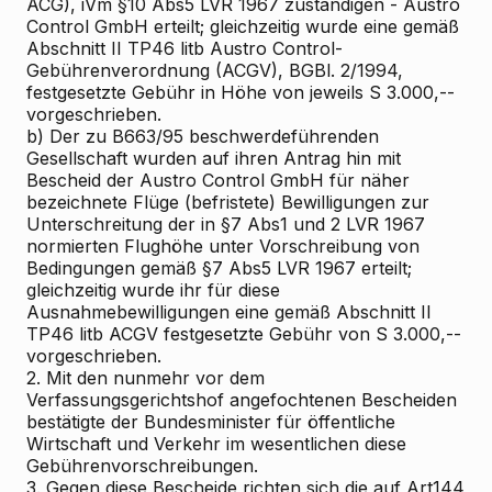
ACG), iVm §10 Abs5 LVR 1967 zuständigen - Austro
Control GmbH erteilt; gleichzeitig wurde eine gemäß
Abschnitt II TP46 litb Austro Control-
Gebührenverordnung (ACGV), BGBl. 2/1994,
festgesetzte Gebühr in Höhe von jeweils S 3.000,--
vorgeschrieben.
b) Der zu B663/95 beschwerdeführenden
Gesellschaft wurden auf ihren Antrag hin mit
Bescheid der Austro Control GmbH für näher
bezeichnete Flüge (befristete) Bewilligungen zur
Unterschreitung der in §7 Abs1 und 2 LVR 1967
normierten Flughöhe unter Vorschreibung von
Bedingungen gemäß §7 Abs5 LVR 1967 erteilt;
gleichzeitig wurde ihr für diese
Ausnahmebewilligungen eine gemäß Abschnitt II
TP46 litb ACGV festgesetzte Gebühr von S 3.000,--
vorgeschrieben.
2. Mit den nunmehr vor dem
Verfassungsgerichtshof angefochtenen Bescheiden
bestätigte der Bundesminister für öffentliche
Wirtschaft und Verkehr im wesentlichen diese
Gebührenvorschreibungen.
3. Gegen diese Bescheide richten sich die auf Art144