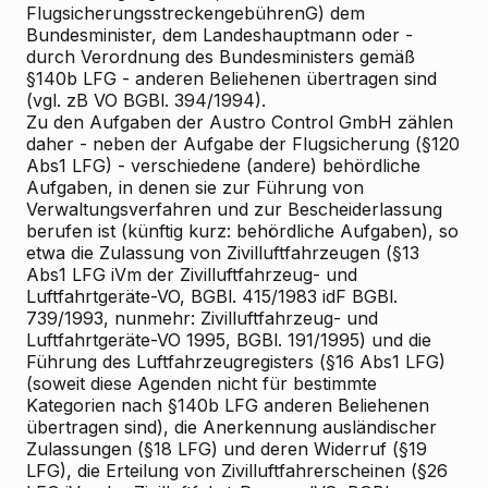
FlugsicherungsstreckengebührenG) dem
Bundesminister, dem Landeshauptmann oder -
durch Verordnung des Bundesministers gemäß
§140b LFG - anderen Beliehenen übertragen sind
(vgl. zB VO BGBl. 394/1994).
Zu den Aufgaben der Austro Control GmbH zählen
daher - neben der Aufgabe der Flugsicherung (§120
Abs1 LFG) - verschiedene (andere) behördliche
Aufgaben, in denen sie zur Führung von
Verwaltungsverfahren und zur Bescheiderlassung
berufen ist (künftig kurz: behördliche Aufgaben), so
etwa die Zulassung von Zivilluftfahrzeugen (§13
Abs1 LFG iVm der Zivilluftfahrzeug- und
Luftfahrtgeräte-VO, BGBl. 415/1983 idF BGBl.
739/1993, nunmehr: Zivilluftfahrzeug- und
Luftfahrtgeräte-VO 1995, BGBl. 191/1995) und die
Führung des Luftfahrzeugregisters (§16 Abs1 LFG)
(soweit diese Agenden nicht für bestimmte
Kategorien nach §140b LFG anderen Beliehenen
übertragen sind), die Anerkennung ausländischer
Zulassungen (§18 LFG) und deren Widerruf (§19
LFG), die Erteilung von Zivilluftfahrerscheinen (§26