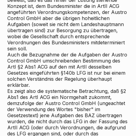
beweist, daß es das hinter der Lösung stehende
Konzept ist, dem Bundesminister die in ArtII ACG
angeführten Verordnungskompetenzen, der Austro
Control GmbH aber die übrigen hoheitlichen
Aufgaben (soweit sie nicht dem Landeshauptmann
übertragen sind) zur Besorgung zu übertragen,
wobei die Gesellschaft durch entsprechende
Verordnungen des Bundesministers mitdeterminiert
sein soll.
Auch die Bezugnahme der die Aufgaben der Austro
Control GmbH umschreibenden Bestimmung des
ArtI §2 Abs1 ACG auf den mit ArtII desselben
Gesetzes eingeführten §140b LFG ist nur bei einem
solchen Verständnis der Regelung überhaupt
erklärbar.
Es zeigt also die systematische Betrachtung, daß §2
Abs1 des ArtI ACG ein Normgehalt zukommt,
demzufolge der Austro Control GmbH (ungeachtet
der Verwendung des Wortes "bisher" im
Gesetzestext) jene Aufgaben des BAZ übertragen
wurden, die nicht durch das LFG in der Fassung des
ArtII ACG (oder durch Verordnungen, die aufgrund
des LFG ergangen sind, oder durch das