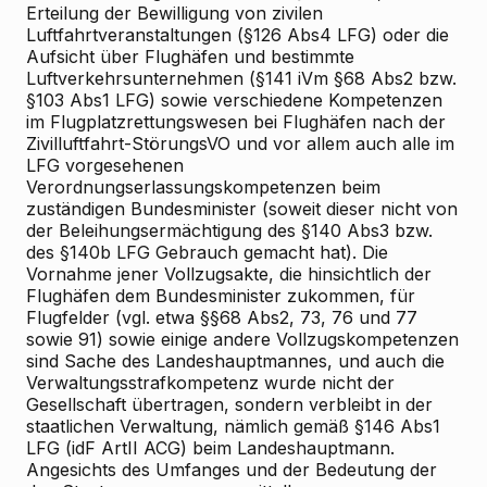
Erteilung der Bewilligung von zivilen
Luftfahrtveranstaltungen (§126 Abs4 LFG) oder die
Aufsicht über Flughäfen und bestimmte
Luftverkehrsunternehmen (§141 iVm §68 Abs2 bzw.
§103 Abs1 LFG) sowie verschiedene Kompetenzen
im Flugplatzrettungswesen bei Flughäfen nach der
Zivilluftfahrt-StörungsVO und vor allem auch alle im
LFG vorgesehenen
Verordnungserlassungskompetenzen beim
zuständigen Bundesminister (soweit dieser nicht von
der Beleihungsermächtigung des §140 Abs3 bzw.
des §140b LFG Gebrauch gemacht hat). Die
Vornahme jener Vollzugsakte, die hinsichtlich der
Flughäfen dem Bundesminister zukommen, für
Flugfelder (vgl. etwa §§68 Abs2, 73, 76 und 77
sowie 91) sowie einige andere Vollzugskompetenzen
sind Sache des Landeshauptmannes, und auch die
Verwaltungsstrafkompetenz wurde nicht der
Gesellschaft übertragen, sondern verbleibt in der
staatlichen Verwaltung, nämlich gemäß §146 Abs1
LFG (idF ArtII ACG) beim Landeshauptmann.
Angesichts des Umfanges und der Bedeutung der