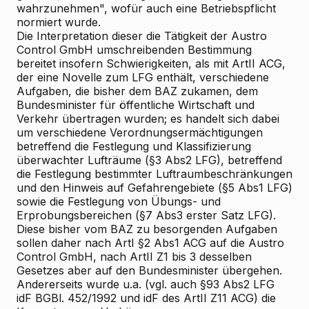
wahrzunehmen", wofür auch eine Betriebspflicht
normiert wurde.
Die Interpretation dieser die Tätigkeit der Austro
Control GmbH umschreibenden Bestimmung
bereitet insofern Schwierigkeiten, als mit ArtII ACG,
der eine Novelle zum LFG enthält, verschiedene
Aufgaben, die bisher dem BAZ zukamen, dem
Bundesminister für öffentliche Wirtschaft und
Verkehr übertragen wurden; es handelt sich dabei
um verschiedene Verordnungsermächtigungen
betreffend die Festlegung und Klassifizierung
überwachter Lufträume (§3 Abs2 LFG), betreffend
die Festlegung bestimmter Luftraumbeschränkungen
und den Hinweis auf Gefahrengebiete (§5 Abs1 LFG)
sowie die Festlegung von Übungs- und
Erprobungsbereichen (§7 Abs3 erster Satz LFG).
Diese bisher vom BAZ zu besorgenden Aufgaben
sollen daher nach ArtI §2 Abs1 ACG auf die Austro
Control GmbH, nach ArtII Z1 bis 3 desselben
Gesetzes aber auf den Bundesminister übergehen.
Andererseits wurde u.a. (vgl. auch §93 Abs2 LFG
idF BGBl. 452/1992 und idF des ArtII Z11 ACG) die