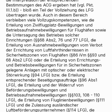
die Interpretation der entsprechenden
Bestimmungen des ACG ergeben hat (vgl. Pkt.
III.1.b)) - bloß ein Teil der Vollziehung des LFG
übertragen wurde. Auch in diesem Bereich
verbleiben viele Vollzugskompetenzen, wie die
Erteilung von Zivilflugplatz-Bewilligungen und
Betriebsaufnahmebewilligungen für Flughäfen sowie
die Untersagung des Betriebes solcher
Einrichtungen (§§68 Abs2, 76 und 77 LFG), die
Erteilung von Ausnahmebewilligungen vom Verbot
der Errichtung von Luftfahrthindernissen in
Sicherheitszonen von Flughäfen (§86 iVm §§93 und
68 Abs2 LFG) oder die Erteilung von Errichtungs-
und Betriebsbewilligungen für in Sicherheitszonen
gelegene Anlagen mit optischer oder elektrischer
Störwirkung (§94 LFG) bzw. die Erteilung
entsprechender Beseitigungsaufträge (§96 Abs1
LFG), die Erteilung und der Widerruf von
Beförderungsbewilligungen und
Betriebsaufnahmebewilligungen (§§103, 108 - 110
LFG), die Erteilung von Fluglinienbewilligungen (§111
LFG) und die Zulassung ausländischer
Luftbeförderungsunternehmen (§114 LFG), die