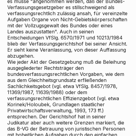
es müsse "angenommen werden, daß der Bundes-
Verfassungsgesetzgeber es stillschweigend als
verfassungsrechtlich zulässig ansah, für vereinzelte
Aufgaben Organe von Nicht-Gebietskörperschaften
mit der Vollzugsgewalt des Bundes oder eines
Landes auszustatten". Auch in seinen
Entscheidungen VfSlg. 6570/1971 und 10213/1984
blieb der Verfassungsgerichtshof bei seiner Ansicht.
Er sieht keine Veranlassung, von dieser Auffassung
abzugehen.
Wie jeder Akt der Gesetzgebung muß die Beleihung
ausgegliederter Rechtsträger den
bundesverfassungsrechtlichen Vorgaben, wie dem
aus dem Gleichheitsgrundsatz erfließenden
Sachlichkeitsgebot (vgl. etwa VfSlg. 8457/1978,
11369/1987, 11639/1988) oder dem
verfassungsrechtlichen Effizienzgebot (vgl. etwa
Korinek/Holoubek, Grundlagen staatlicher
Privatwirtschaftsverwaltung, 1993, 173 ff.)
entsprechen. Der Gerichtshof hat in seiner
Judikatur aber auch weitere Grenzen markiert, die
das B-VG der Betrauung von juristischen Personen
mit hoheitlichen Aufgaben durch den einfachen