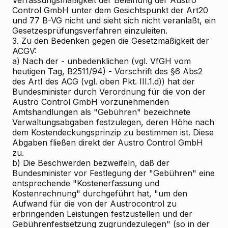
Verfassungsmäßigkeit der Beleihung der Austro
Control GmbH unter dem Gesichtspunkt der Art20
und 77 B-VG nicht und sieht sich nicht veranlaßt, ein
Gesetzesprüfungsverfahren einzuleiten.
3. Zu den Bedenken gegen die Gesetzmäßigkeit der
ACGV:
a) Nach der - unbedenklichen (vgl. VfGH vom
heutigen Tag, B2511/94) - Vorschrift des §6 Abs2
des ArtI des ACG (vgl. oben Pkt. III.1.d)) hat der
Bundesminister durch Verordnung für die von der
Austro Control GmbH vorzunehmenden
Amtshandlungen als "Gebühren" bezeichnete
Verwaltungsabgaben festzulegen, deren Höhe nach
dem Kostendeckungsprinzip zu bestimmen ist. Diese
Abgaben fließen direkt der Austro Control GmbH
zu.
b) Die Beschwerden bezweifeln, daß der
Bundesminister vor Festlegung der "Gebühren" eine
entsprechende "Kostenerfassung und
Kostenrechnung" durchgeführt hat, "um den
Aufwand für die von der Austrocontrol zu
erbringenden Leistungen festzustellen und der
Gebührenfestsetzung zugrundezulegen" (so in der