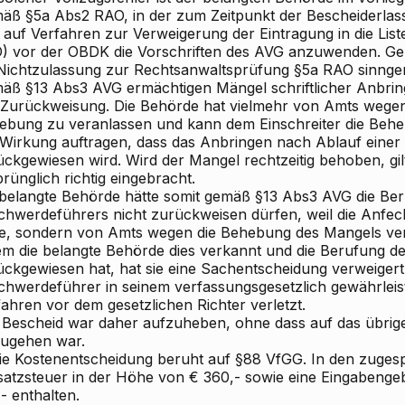
äß §5a Abs2 RAO, in der zum Zeitpunkt der Bescheiderlas
 auf Verfahren zur Verweigerung der Eintragung in die Lis
) vor der OBDK die Vorschriften des AVG anzuwenden. G
 Nichtzulassung zur Rechtsanwaltsprüfung §5a RAO sinn
äß §13 Abs3 AVG ermächtigen Mängel schriftlicher Anbrin
 Zurückweisung. Die Behörde hat vielmehr von Amts wege
ebung zu veranlassen und kann dem Einschreiter die Behe
 Wirkung auftragen, dass das Anbringen nach Ablauf einer
ückgewiesen wird. Wird der Mangel rechtzeitig behoben, gil
rünglich richtig eingebracht.
 belangte Behörde hätte somit gemäß §13 Abs3 AVG die Be
chwerdeführers nicht zurückweisen dürfen, weil die Anfec
e, sondern von Amts wegen die Behebung des Mangels ve
em die belangte Behörde dies verkannt und die Berufung 
ückgewiesen hat, hat sie eine Sachentscheidung verweigert
chwerdeführer in seinem verfassungsgesetzlich gewährleist
ahren vor dem gesetzlichen Richter verletzt.
 Bescheid war daher aufzuheben, ohne dass auf das übri
zugehen war.
Die Kostenentscheidung beruht auf §88 VfGG. In den zuges
atzsteuer in der Höhe von € 360,- sowie eine Eingabenge
- enthalten.