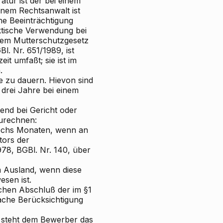
atur ist der bei einem
inem Rechtsanwalt ist
ne Beeinträchtigung
aktische Verwendung bei
 dem Mutterschutzgesetz
l. Nr. 651/1989, ist
it umfaßt; sie ist im
.
e zu dauern. Hievon sind
drei Jahre bei einem
end bei Gericht oder
zurechnen:
sechs Monaten, wenn an
tors der
78, BGBl. Nr. 140, über
m Ausland, wenn diese
esen ist.
chen Abschluß der im §1
ache Berücksichtigung
o steht dem Bewerber das