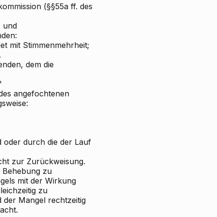
kommission (§§55a ff. des
- und
nden:
det mit Stimmenmehrheit;
.
enden, dem die
"
g des angefochtenen
gsweise:
d oder durch die der Lauf
icht zur Zurückweisung.
n Behebung zu
gels mit der Wirkung
eichzeitig zu
der Mangel rechtzeitig
acht.