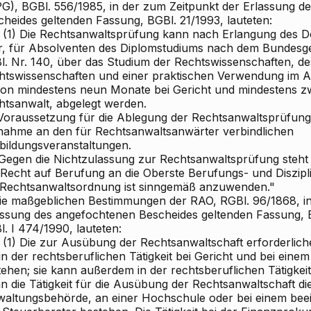
G), BGBl. 556/1985, in der zum Zeitpunkt der Erlassung d
cheides geltenden Fassung, BGBl. 21/1993, lauteten:
. (1) Die Rechtsanwaltsprüfung kann nach Erlangung des D
r, für Absolventen des Diplomstudiums nach dem Bundesg
l. Nr. 140, über das Studium der Rechtswissenschaften, de
htswissenschaften und einer praktischen Verwendung im 
von mindestens neun Monate bei Gericht und mindestens zw
htsanwalt, abgelegt werden.
 Voraussetzung für die Ablegung der Rechtsanwaltsprüfung i
lnahme an den für Rechtsanwaltsanwärter verbindlichen
bildungsveranstaltungen.
 Gegen die Nichtzulassung zur Rechtsanwaltsprüfung steh
 Recht auf Berufung an die Oberste Berufungs- und Diszip
 Rechtsanwaltsordnung ist sinngemäß anzuwenden."
Die maßgeblichen Bestimmungen der RAO, RGBl. 96/1868, in
assung des angefochtenen Bescheides geltenden Fassung, B
. I 474/1990, lauteten:
. (1) Die zur Ausübung der Rechtsanwaltschaft erforderlic
in der rechtsberuflichen Tätigkeit bei Gericht und bei eine
ehen; sie kann außerdem in der rechtsberuflichen Tätigkei
 die Tätigkeit für die Ausübung der Rechtsanwaltschaft dien
waltungsbehörde, an einer Hochschule oder bei einem beei