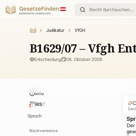
Judikatur
VfGH
B1629/07 – Vfgh En
Entscheidung
08. Oktober 2008
Info
C
RIS
Sach
Spruch
Sp
Der
Rückverweise
gew