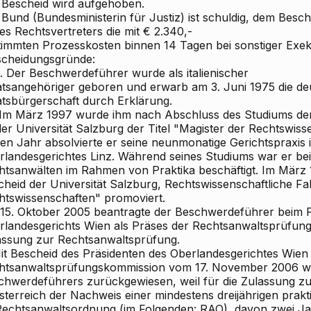
 Bescheid wird aufgehoben.
 Bund (Bundesministerin für Justiz) ist schuldig, dem Be
es Rechtsvertreters die mit € 2.340,-
timmten Prozesskosten binnen 14 Tagen bei sonstiger Exek
scheidungsgründe:
.1. Der Beschwerdeführer wurde als italienischer
atsangehöriger geboren und erwarb am 3. Juni 1975 die de
atsbürgerschaft durch Erklärung.
. Im März 1997 wurde ihm nach Abschluss des Studiums de
er Universität Salzburg der Titel "Magister der Rechtswiss
ben Jahr absolvierte er seine neunmonatige Gerichtspraxis
rlandesgerichtes Linz. Während seines Studiums war er be
htsanwälten im Rahmen von Praktika beschäftigt. Im März 
cheid der Universität Salzburg, Rechtswissenschaftliche Fa
htswissenschaften" promoviert.
15. Oktober 2005 beantragte der Beschwerdeführer beim P
rlandesgerichts Wien als Präses der Rechtsanwaltsprüfun
assung zur Rechtsanwaltsprüfung.
Mit Bescheid des Präsidenten des Oberlandesgerichtes Wien 
htsanwaltsprüfungskommission vom 17. November 2006 wu
chwerdeführers zurückgewiesen, weil für die Zulassung z
Österreich der Nachweis einer mindestens dreijährigen pra
Rechtsanwaltsordnung (im Folgenden: RAO), davon zwei Ja