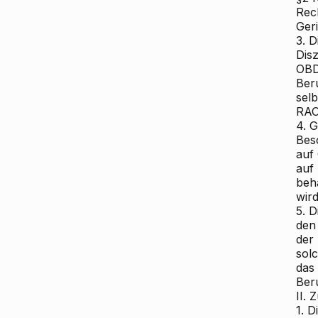
Rec
Geri
3. 
Dis
OBD
Ber
selb
RAO
4. G
Bes
auf
auf
beh
wird
5. D
den
der
sol
das
Ber
II. 
1. 