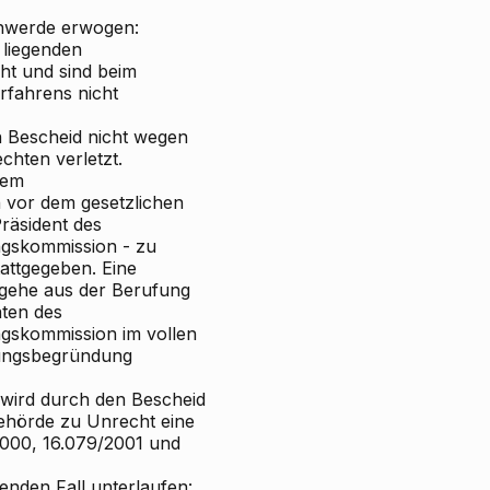
schwerde erwogen:
 liegenden
ht und sind beim
rfahrens nicht
 Bescheid nicht wegen
chten verletzt.
nem
n vor dem gesetzlichen
Präsident des
ngskommission - zu
tattgegeben. Eine
 gehe aus der Berufung
nten des
ngskommission im vollen
fungsbegründung
 wird durch den Bescheid
ehörde zu Unrecht eine
2000, 16.079/2001 und
genden Fall unterlaufen: