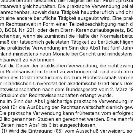
Steuerberater bestehen. Die Tätigkeit bei der Finanzprokur
htsanwalt gleichzuhalten. Die praktische Verwendung bei e
 anrechenbar, soweit diese Tätigkeit hauptberuflich und oh
ch eine andere berufliche Tätigkeit ausgeübt wird. Eine pr
em Rechtsanwalt in Form einer Teilzeitbeschäftigung nach
9, BGBl. Nr. 221, oder dem Eltern-Karenzurlaubsgesetz, BGB
chenbar, wenn sie zumindest die Hälfte der Normalarbeitsze
aß der tatsächlich geleisteten Tätigkeit zu berücksichtigen
 Die praktische Verwendung im Sinn des Abs1 hat fünf Jahr
Inland mindestens neun Monate bei Gericht und mindestens 
htsanwalt zu verbringen.
 Auf die Dauer der praktischen Verwendung, die nicht zwing
em Rechtsanwalt im Inland zu verbringen ist, sind auch an
Zeiten des Doktoratsstudiums bis zum Höchstausmaß von 
er inländischen Universität der akademische Grad eines Dok
htswissenschaften nach dem Bundesgesetz vom 2. März 19
 Studium der Rechtswissenschaften erlangt wurde;
eine im Sinn des Abs1 gleichartige praktische Verwendung i
gkeit für die Ausübung der Rechtsanwaltschaft dienlich gew
 Die praktische Verwendung kann frühestens vom erfolgrei
2 litc genannten Studien an gerechnet werden. Eine mehrf
Zeiten nach Abs1 bis 3 ist ausgeschlossen.
. (1) Wird die Eintragung (§5) vom Ausschuß verweigert, s