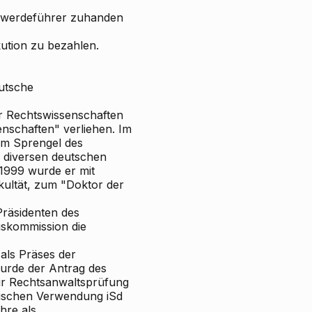
schwerdeführer zuhanden
ution zu bezahlen.
utsche
r Rechtswissenschaften
enschaften" verliehen. Im
 im Sprengel des
i diversen deutschen
1999 wurde er mit
kultät, zum "Doktor der
räsidenten des
gskommission die
als Präses der
rde der Antrag des
ur Rechtsanwaltsprüfung
ktischen Verwendung iSd
hre als