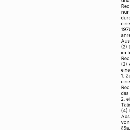
und 
Rec
nur
dur
ein
197
anre
Ausm
(2)
im 
Rec
(3)
ein
1. 
ein
Rec
das
2. 
Täti
(4)
Abs
von 
§5a