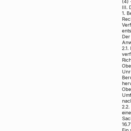
(4) -
III
1. 
Rec
Ver
ent
Der
Anw
2.1
ver
Rich
Obe
Unre
Ber
her
Obe
Umf
nac
2.2
ein
Sac
16.
Ein 