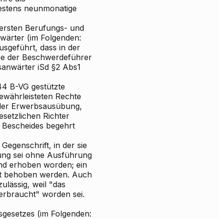
destens neunmonatige
ersten Berufungs- und
wärter (im Folgenden:
sgeführt, dass in der
be der Beschwerdeführer
tsanwärter iSd §2 Abs1
144 B-VG gestützte
gewährleisteten Rechte
t der Erwerbsausübung,
esetzlichen Richter
 Bescheides begehrt
Gegenschrift, in der sie
fung sei ohne Ausführung
nd erhoben worden; ein
t behoben werden. Auch
ulässig, weil "das
erbraucht" worden sei.
gesetzes (im Folgenden: