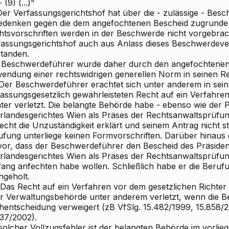
 (9) (...)"
. Der Verfassungsgerichtshof hat über die - zulässige - Be
Bedenken gegen die dem angefochtenen Bescheid zugrunde
htsvorschriften werden in der Beschwerde nicht vorgebrac
fassungsgerichtshof auch aus Anlass dieses Beschwerdeve
standen.
 Beschwerdeführer wurde daher durch den angefochtenen
endung einer rechtswidrigen generellen Norm in seinen Re
. Der Beschwerdeführer erachtet sich unter anderem in sei
fassungsgesetzlich gewährleisteten Recht auf ein Verfahre
ter verletzt. Die belangte Behörde habe - ebenso wie der 
rlandesgerichtes Wien als Präses der Rechtsanwaltsprüfu
cht die Unzuständigkeit erklärt und seinem Antrag nicht s
ufung unterliege keinen Formvorschriften. Darüber hinaus
vor, dass der Beschwerdeführer den Bescheid des Präside
rlandesgerichtes Wien als Präses der Rechtsanwaltsprüfu
ang anfechten habe wollen. Schließlich habe er die Beru
hgeholt.
. Das Recht auf ein Verfahren vor dem gesetzlichen Richter
er Verwaltungsbehörde unter anderem verletzt, wenn die B
hentscheidung verweigert (zB VfSlg. 15.482/1999, 15.858/
737/2002).
solcher Vollzugsfehler ist der belangten Behörde im vorlie