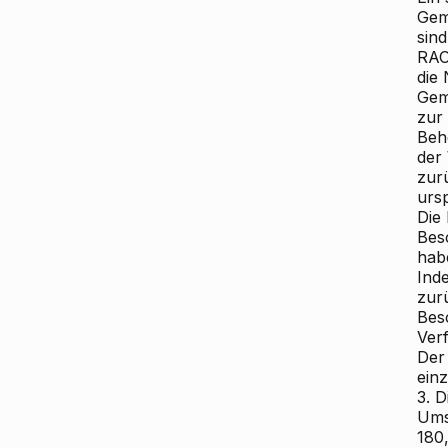
Gem
sind
RAO
die
Gem
zur
Beh
der
zur
ursp
Die
Bes
hab
Ind
zur
Bes
Verf
Der
ein
3. 
Ums
180,