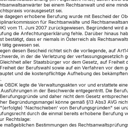
htsanwaltsanwärter bei einem Rechtsanwalt und eine min
chtspraxis vorausgesetzt sei.
Die dagegen erhobene Berufung wurde mit Bescheid der Ob
ziplinarkommission für Rechtsanwälte und Rechtsanwaltsan
K) vom 11. Juni 2007 zurückgewiesen. Begründend wird au
ufung die Anfechtungserklärung fehle. Darüber hinaus ha
st bestätigt, dass er niemals in Österreich als Rechtsanwal
 tätig gewesen sei.
egen diesen Bescheid richtet sich die vorliegende, auf Art
chwerde, in der die Verletzung der verfassungsgesetzlich 
 Gleichheit aller Staatsbürger vor dem Gesetz, auf Freihei
 Freiheit der Berufswahl sowie auf ein Verfahren vor dem g
auptet und die kostenpflichtige Aufhebung des bekämpften
.
ie OBDK legte die Verwaltungsakten vor und erstattete eine 
 Ausführungen in der Beschwerde entgegentritt. Die Beru
 Berufungsgründe und daher nicht dem Gesetz entspreche
cher Begründungsmangel könne gemäß §13 Abs3 AVG nich
 "(erfolgte) 'Nachschieben' von Berufungsgründen" sei unz
ufungsrecht durch die einmal bereits erhobene Berufung v
Zur Rechtslage:
Die maßgeblichen Bestimmungen des Rechtsanwaltsprüfungs