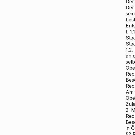
Der
Der
sein
bes
Ent
I. 1
Sta
Sta
1.2
an d
sel
Obe
Rec
Bes
Rec
Am 
Obe
Zul
2. 
Rec
Bes
in 
§2 