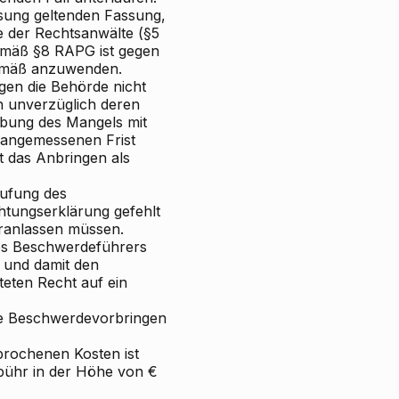
sung geltenden Fassung,
te der Rechtsanwälte (§5
emäß §8 RAPG ist gegen
gemäß anzuwenden.
gen die Behörde nicht
n unverzüglich deren
bung des Mangels mit
 angemessenen Frist
t das Anbringen als
rufung des
htungserklärung gefehlt
ranlassen müssen.
des Beschwerdeführers
 und damit den
eten Recht auf ein
ge Beschwerdevorbringen
prochenen Kosten ist
bühr in der Höhe von €