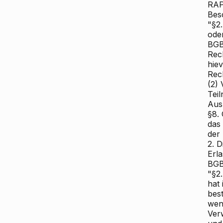
RAP
Bes
"§2
ode
BGB
Rec
hie
Rec
(2)
Tei
Aus
§8.
das
der
2. 
Erl
BGBl
"§2
hat 
best
wenn
Ver