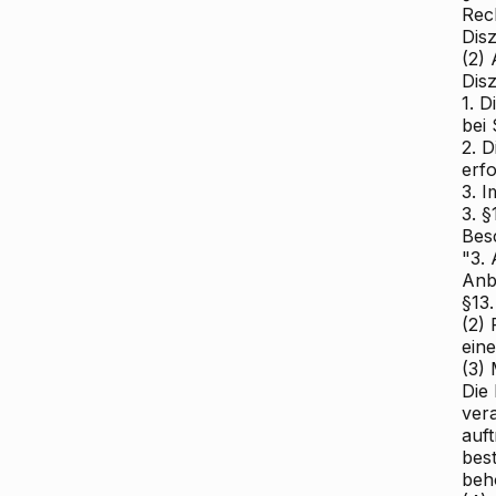
Rec
Disz
(2)
Dis
1. 
bei
2. 
erfo
3. 
3. 
Bes
"3.
Anb
§13. 
(2) 
eine
(3)
Die
ver
auf
bes
beho