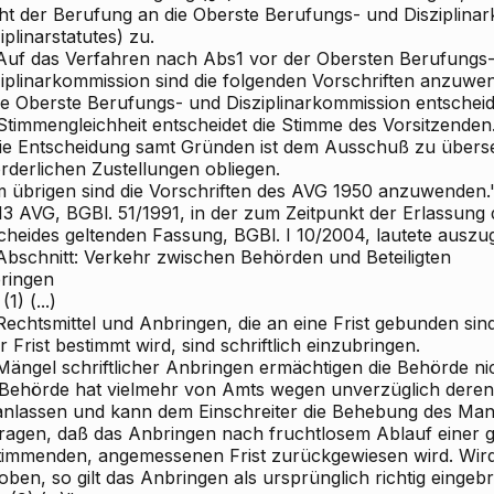
ht der Berufung an die Oberste Berufungs- und Disziplinar
iplinarstatutes) zu.
 Auf das Verfahren nach Abs1 vor der Obersten Berufungs
ziplinarkommission sind die folgenden Vorschriften anzuwe
Die Oberste Berufungs- und Disziplinarkommission entschei
 Stimmengleichheit entscheidet die Stimme des Vorsitzenden
Die Entscheidung samt Gründen ist dem Ausschuß zu übers
rderlichen Zustellungen obliegen.
Im übrigen sind die Vorschriften des AVG 1950 anzuwenden.
§13 AVG, BGBl. 51/1991, in der zum Zeitpunkt der Erlassun
cheides geltenden Fassung, BGBl. I 10/2004, lautete auszu
 Abschnitt: Verkehr zwischen Behörden und Beteiligten
ringen
(1) (...)
Rechtsmittel und Anbringen, die an eine Frist gebunden sin
r Frist bestimmt wird, sind schriftlich einzubringen.
 Mängel schriftlicher Anbringen ermächtigen die Behörde n
 Behörde hat vielmehr von Amts wegen unverzüglich dere
anlassen und kann dem Einschreiter die Behebung des Man
tragen, daß das Anbringen nach fruchtlosem Ablauf einer gl
timmenden, angemessenen Frist zurückgewiesen wird. Wird 
ben, so gilt das Anbringen als ursprünglich richtig eingebr