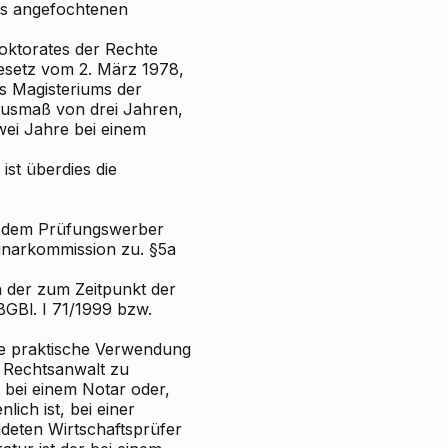
es angefochtenen
oktorates der Rechte
esetz vom 2. März 1978,
s Magisteriums der
Ausmaß von drei Jahren,
ei Jahre bei einem
st überdies die
t dem Prüfungswerber
linarkommission zu. §5a
 der zum Zeitpunkt der
GBl. I 71/1999 bzw.
he praktische Verwendung
m Rechtsanwalt zu
t bei einem Notar oder,
lich ist, bei einer
deten Wirtschaftsprüfer