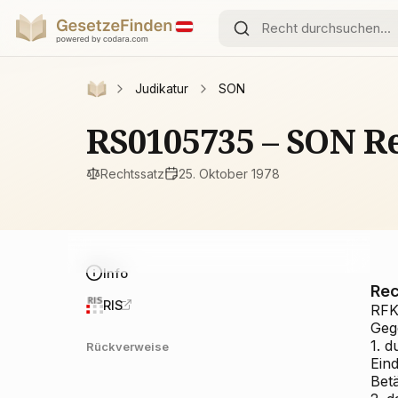
Judikatur
SON
RS0105735 – SON Re
Rechtssatz
25. Oktober 1978
Info
Rec
RIS
RFK
Gege
1. d
Rückverweise
Ein
Bet