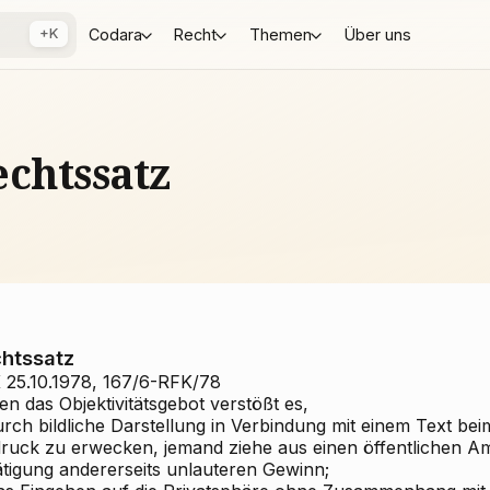
+K
Codara
Recht
Themen
Über uns
chtssatz
htssatz
 25.10.1978, 167/6-RFK/78
n das Objektivitätsgebot verstößt es,
urch bildliche Darstellung in Verbindung mit einem Text be
druck zu erwecken, jemand ziehe aus einen öffentlichen Amt
ätigung andererseits unlauteren Gewinn;