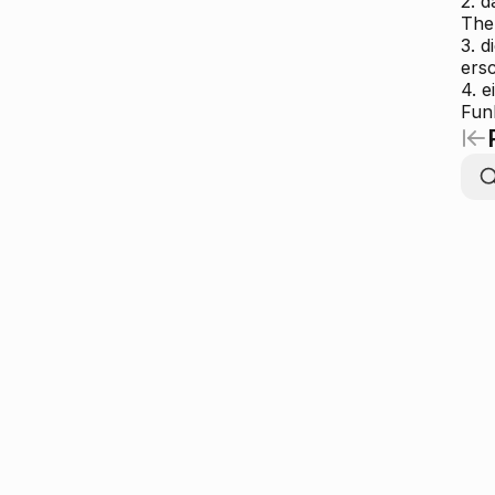
2. 
The
3. 
ers
4. e
Funk