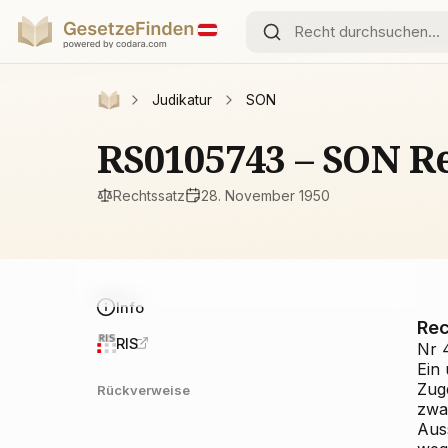
Judikatur
SON
RS0105743 – SON Re
Rechtssatz
28. November 1950
Info
Rec
RIS
Nr 
Ein 
Zug
Rückverweise
zwa
Aus