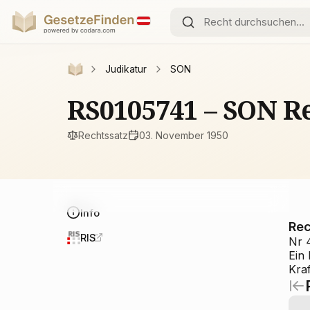
Judikatur
SON
RS0105741 – SON Re
Rechtssatz
03. November 1950
Info
Rec
RIS
Nr 
Ein
Kraf