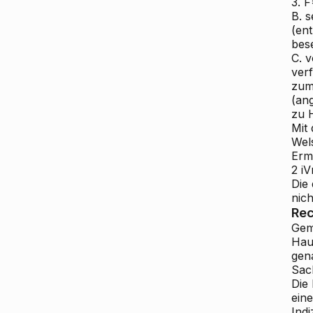
3. 
B. s
(en
bes
C. 
verf
zum
(an
zu 
Mit
Wels
Erm
2 i
Die
nich
Rec
Ge
Hau
gen
Sach
Die
ein
Indi