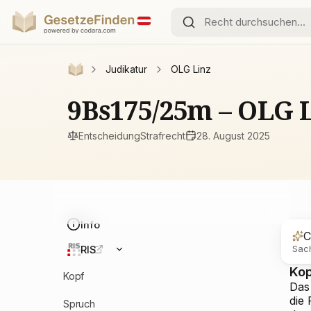
Judikatur
OLG Linz
9Bs175/25m – OLG 
Entscheidung
Strafrecht
28. August 2025
Info
C
Sach
RIS
Ko
Kopf
Das
die
Spruch