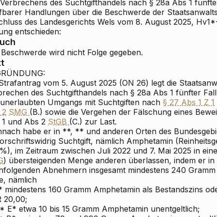
 Verbrechens des Suchtgifthandels nach § 28a Abs 1 fünfte
afbarer Handlungen über die Beschwerde der Staatsanwalt
chluss des Landesgerichts Wels vom 8. August 2025, Hv1*-27
zung entschieden:
ruch
 Beschwerde wird nicht Folge gegeben.
t
GRÜNDUNG:
 Strafantrag vom 5. August 2025 (ON 26) legt die Staatsan
brechen des Suchtgifthandels nach § 28a Abs 1 fünfter Fal
 unerlaubten Umgangs mit Suchtgiften nach
§ 27 Abs 1 Z 1
 2
SMG
(B.) sowie die Vergehen der Fälschung eines Bewei
 1 und Abs 2
StGB
(C.) zur Last.
nach habe er in **, ** und anderen Orten des Bundesgebi
vorschriftswidrig Suchtgift, nämlich Amphetamin (Reinheits
1%), im Zeitraum zwischen Juli 2022 und 7. Mai 2025 in ein
G
) übersteigenden Menge anderen überlassen, indem er in
hfolgenden Abnehmern insgesamt mindestens 240 Gramm
e, nämlich
C* mindestens 160 Gramm Amphetamin als Bestandszins o
 20,00;
D* E* etwa 10 bis 15 Gramm Amphetamin unentgeltlich;