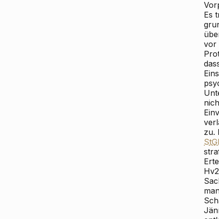
Vor
Es t
gru
übe
vor
Prot
dass
Ein
psy
Unt
nich
Ein
ver
zu.
StG
stra
Ert
Hv2
Sac
man
Sch
Jän