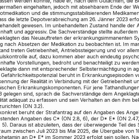
lassen werden konnte, habe er, nach dem Gutachten, die 
igermaßen eingehalten, jedoch mit absehbarem Ende der We
otmedikation und die stimmungsstabilisierenden Medikamen
ass die letzte Depotverabreichung am 26. Jänner 2023 erfol
ehandelt gewesen. Im unbehandelten Zustand handle der A
nhaft und aggressiv. Die Sachverständige stellte außerdem 
eklagten das Neuauftreten der erkrankungsimmanenten S
ig nach Absetzen der Medikation zu beobachten ist. Im ma
and treten Getriebenheit, Antriebssteigerung und vor allem
ulskontrolle auf, dazu kommen aber auch eindeutig psych
nhafte Vorstellungen, bedroht und benachteiligt zu werden
eklagte dann mit entsprechender Selbstermächtigung in ag
 Gefährlichkeitspotenzial beruht in Erkrankungsepisoden vo
ennung der Realität in Verbindung mit der Getriebenheit u
ischen Erkrankungskomponenten. Für jene Tathandlungen, 
3 gelegen sind, sprach die Sachverständige dem Angeklagten
lität adäquat zu erfassen und sein Verhalten an den ihm 
zurichten (ON 3.2).
lkonkret beruht der Strafantrag auf den Angaben des Ange
astenden Angaben des C* (ON 2.8, 6), der D* E* (ON 2.47
, 5). Daraus ist abzuleiten, dass der überwiegende Teil des
traum zwischen Juli 2023 bis Mai 2025, die Übergabe von 
hetamin an D* E* im Sommer 2023 erfolgt sein sollen. Nac