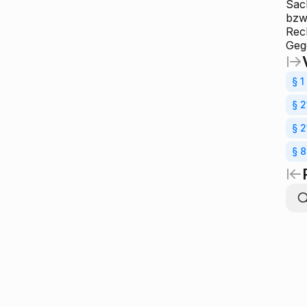
Sac
bzw
Rec
Geg
§ 
§ 2
§ 2
§ 8