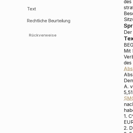
des
str
Text
Bes
Sit
Rechtliche Beurteilung
Sp
Der
Rückverweise
Tex
BE
Mit
Ver
des
Abs
Abs
Dem
A. 
5,5
SM
nac
hab
1. 
EUR
2. 