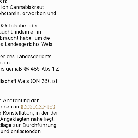
ch;
mlich Cannabiskraut
hetamin, erworben und
025 falsche oder
aucht, indem er in
ebraucht habe, um die
es Landesgerichts Wels
er des Landesgerichts
ts im
ens gemäß §§ 485 Abs 1 Z
schaft Wels (ON 28), ist
or Anordnung der
in dem in
§ 212 Z 3 StPO
Konstellation, in der der
 Angeklagten nahe liegt.
ndlage zur Durchführung
 und entlastenden
,