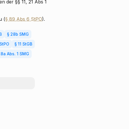
 der §§ 11, 21 Abs 1
u (
§ 89 Abs 6 StPO
).
B
§ 28b SMG
 StPO
§ 11 StGB
28a Abs. 1 SMG