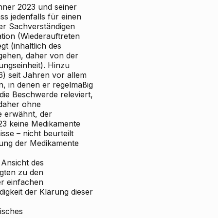
nner 2023 und seiner
s jedenfalls für einen
der Sachverständigen
tion (Wiederauftreten
t (inhaltlich des
ugehen, daher von der
ungseinheit). Hinzu
) seit Jahren vor allem
, in denen er regelmäßig
ie Beschwerde releviert,
 daher ohne
e erwähnt, der
2023 keine Medikamente
se – nicht beurteilt
kung der Medikamente
 Ansicht des
gten zu den
er einfachen
igkeit der Klärung dieser
risches