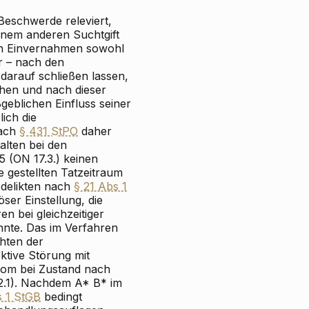
 Beschwerde releviert,
inem anderen Suchtgift
nen Einvernahmen sowohl
r – nach den
 darauf schließen lassen,
ehen und nach dieser
geblichen Einfluss seiner
ich die
nach
§ 431 StPO
daher
alten bei den
 (ON 17.3.) keinen
 gestellten Tatzeitraum
sdelikten nach
§ 21 Abs 1
er Einstellung, die
n bei gleichzeitiger
nnte. Das im Verfahren
hten der
ktive Störung mit
rom bei Zustand nach
2.1). Nachdem A* B* im
s 1 StGB
bedingt