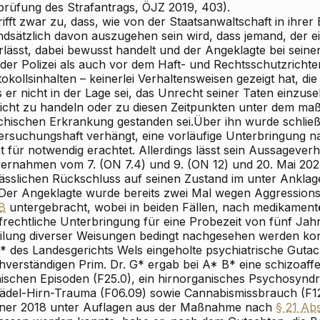
prüfung des Strafantrags, ÖJZ 2019, 403).
rifft zwar zu, dass, wie von der Staatsanwaltschaft in ihrer
ndsätzlich davon auszugehen sein wird, dass jemand, der e
rlässt, dabei bewusst handelt und der Angeklagte bei sei
 der Polizei als auch vor dem Haft- und Rechtsschutzrichte
okollsinhalten – keinerlei Verhaltensweisen gezeigt hat, die
 er nicht in der Lage sei, das Unrecht seiner Taten einzus
sicht zu handeln oder zu diesen Zeitpunkten unter dem maß
chischen Erkrankung gestanden sei.Über ihn wurde schließl
ersuchungshaft verhängt, eine vorläufige Unterbringung 
t für notwendig erachtet. Allerdings lässt sein Aussageverh
vernahmen vom 7. (ON 7.4) und 9. (ON 12) und 20. Mai 2025
lässlichen Rückschluss auf seinen Zustand im unter Anklage
 Der Angeklagte wurde bereits zwei Mal wegen Aggression
B
untergebracht, wobei in beiden Fällen, nach medikamentös
frechtliche Unterbringung für eine Probezeit von fünf Jahre
eilung diverser Weisungen bedingt nachgesehen werden ko
* des Landesgerichts Wels eingeholte psychiatrische Gutac
hverständigen Prim. Dr. G* ergab bei A* B* eine schizoaffe
ischen Episoden (F25.0), ein hirnorganisches Psychosynd
ädel-Hirn-Trauma (F06.09) sowie Cannabismissbrauch (F1
ner 2018 unter Auflagen aus der Maßnahme nach
§ 21 Ab