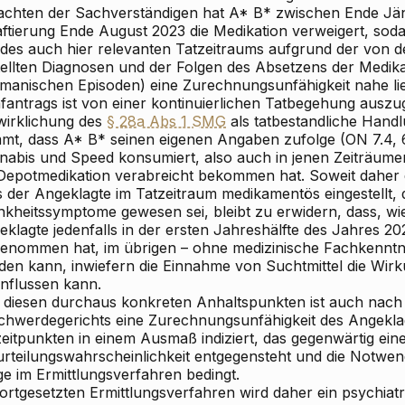
achten der Sachverständigen hat A* B* zwischen Ende Jä
ftierung Ende August 2023 die Medikation verweigert, sodas
l des auch hier relevanten Tatzeitraums aufgrund der von 
tellten Diagnosen und der Folgen des Absetzens der Medika
 manischen Episoden) eine Zurechnungsunfähigkeit nahe lieg
afantrags ist von einer kontinuierlichen Tatbegehung ausz
wirklichung des
§ 28a Abs 1 SMG
als tatbestandliche Handl
mt, dass A* B* seinen eigenen Angaben zufolge (ON 7.4, 6
nabis und Speed konsumiert, also auch in jenen Zeiträumen
 Depotmedikation verabreicht bekommen hat. Soweit daher d
s der Angeklagte im Tatzeitraum medikamentös eingestellt,
nkheitssymptome gewesen sei, bleibt zu erwidern, dass, wi
eklagte jedenfalls in der ersten Jahreshälfte des Jahres 
genommen hat, im übrigen – ohne medizinische Fachkenntnis
den kann, inwiefern die Einnahme von Suchtmittel die Wir
influssen kann.
 diesen durchaus konkreten Anhaltspunkten ist auch nach
chwerdegerichts eine Zurechnungsunfähigkeit des Angekla
zeitpunkten in einem Ausmaß indiziert, das gegenwärtig ein
urteilungswahrscheinlichkeit entgegensteht und die Notwend
ge im Ermittlungsverfahren bedingt.
ortgesetzten Ermittlungsverfahren wird daher ein psychiat