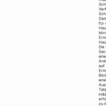
Sch
Ver
Sch
Dam
für 
Hau
kön
Erm
Hau
Die
Sach
ein
Ank
auf
Ermi
Blo
eine
Aus
Tat
indi
erfo
zu k