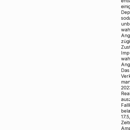
ent
ein
Dep
sod
unb
wah
Ang
züg
Zust
Imp
wah
Ang
Das
Verk
man
202
Rea
aus
Fal
bel
17.5
Zei
Amp