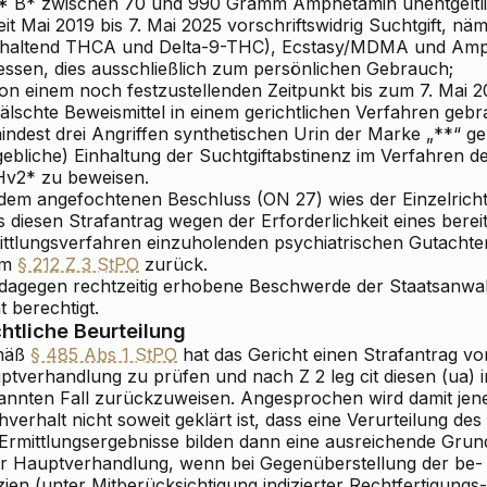
F* B* zwischen 70 und 990 Gramm Amphetamin unentgeltli
eit Mai 2019 bis 7. Mai 2025 vorschriftswidrig Suchtgift, nä
thaltend THCA und Delta-9-THC), Ecstasy/MDMA und Amp
essen, dies ausschließlich zum persönlichen Gebrauch;
von einem noch festzustellenden Zeitpunkt bis zum 7. Mai 2
älschte Beweismittel in einem gerichtlichen Verfahren gebr
indest drei Angriffen synthetischen Urin der Marke „**“ g
gebliche) Einhaltung der Suchtgiftabstinenz im Verfahren d
Hv2* zu beweisen.
 dem angefochtenen Beschluss (ON 27) wies der Einzelricht
 diesen Strafantrag wegen der Erforderlichkeit eines berei
ittlungsverfahren einzuholenden psychiatrischen Gutacht
Vm
§ 212 Z 3 StPO
zurück.
 dagegen rechtzeitig erhobene Beschwerde der Staatsanwalt
t berechtigt.
htliche Beurteilung
mäß
§ 485 Abs 1 StPO
hat das Gericht einen Strafantrag v
ptverhandlung zu prüfen und nach Z 2 leg cit diesen (ua) 
annten Fall zurückzuweisen. Angesprochen wird damit jene 
verhalt nicht soweit geklärt ist, dass eine Verurteilung des
 Ermittlungsergebnisse bilden dann eine ausreichende Gru
er Hauptverhandlung, wenn bei Gegenüberstellung der be-
zien (unter Mitberücksichtigung indizierter Rechtfertigungs-