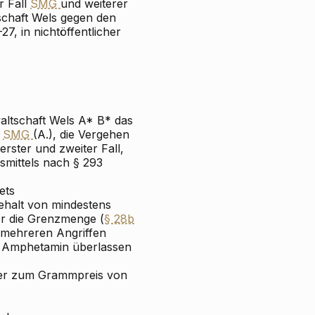
r Fall
SMG
und weiterer
schaft Wels gegen den
, in nichtöffentlicher
waltschaft Wels A* B* das
l
SMG
(A.), die Vergehen
erster und zweiter Fall,
smittels nach § 293
ets
gehalt von mindestens
er die Grenzmenge (
§ 28b
 mehreren Angriffen
 Amphetamin überlassen
der zum Grammpreis von