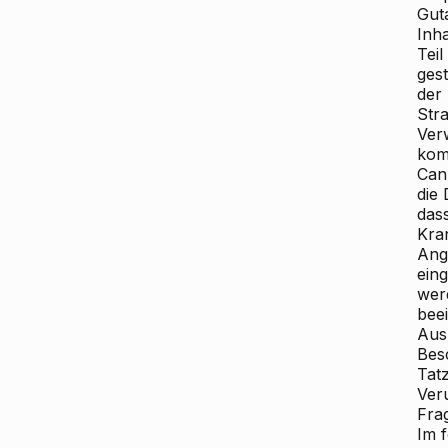
Gut
Inha
Tei
ges
der
Str
Ver
kom
Can
die
das
Kra
Ang
ein
wer
bee
Aus
Bes
Tat
Ver
Fra
Im f