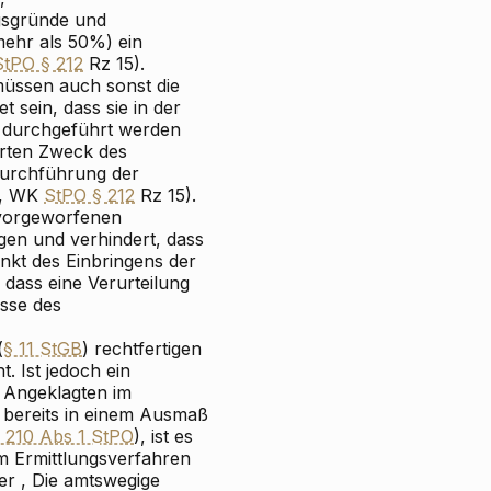
gsgründe und
mehr als 50%) ein
StPO § 212
Rz 15).
 müssen auch sonst die
 sein, dass sie in der
 durchgeführt werden
rten Zweck des
 Durchführung der
, WK
StPO § 212
Rz 15).
 vorgeworfenen
agen und verhindert, dass
nkt des Einbringens der
 dass eine Verurteilung
sse des
(
§ 11 StGB
) rechtfertigen
. Ist jedoch ein
s Angeklagten im
 bereits in einem Ausmaß
 210 Abs 1 StPO
), ist es
im Ermittlungsverfahren
er
, Die amtswegige