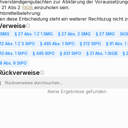
hverständigengutachten zur Abklärung der Voraussetzungen
 21 Abs 2
StGB
einzuholen sein.
htsmittelbelehrung:
en diese Entscheidung steht ein weiterer Rechtszug nicht z
Verweise
1 SMG
§ 27 Abs. 1 Z 1 SMG
§ 27 Abs. 2 SMG
§ 27 SMG
StG
12 Abs. 1 Z 3 StPO
§ 485 Abs. 1 StPO
§ 212 StPO
§ 91 Abs. 1
10 Abs. 1 StPO
§ 485 StPO
§ 431 StPO
§ 21 Abs. 1 StGB
§ 
9 Abs. 6 StPO
Rückverweise
Keine Ergebnisse gefunden