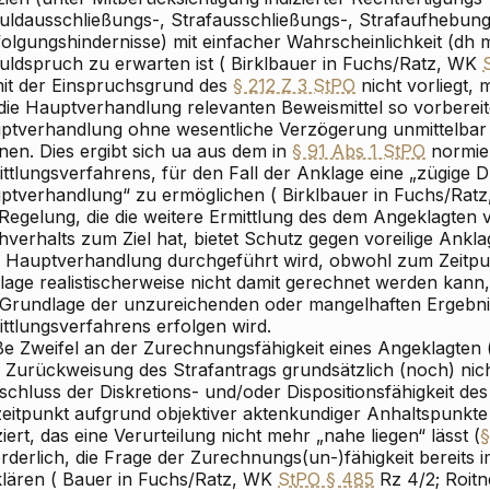
uldausschließungs-, Strafausschließungs-, Strafaufhebun
folgungshindernisse) mit einfacher Wahrscheinlichkeit (dh 
uldspruch zu erwarten ist (
Birklbauer
in
Fuchs/Ratz
, WK
it der Einspruchsgrund des
§ 212 Z 3 StPO
nicht vorliegt,
die Hauptverhandlung relevanten Beweismittel so vorbereitet
ptverhandlung ohne wesentliche Verzögerung unmittelbar
nen. Dies ergibt sich ua aus dem in
§ 91 Abs 1 StPO
normie
ittlungsverfahrens, für den Fall der Anklage eine „zügige
ptverhandlung“ zu ermöglichen (
Birklbauer
in
Fuchs/Ratz
 Regelung, die die weitere Ermittlung des dem Angeklagten
verhalts zum Ziel hat, bietet Schutz gegen voreilige Ankl
e Hauptverhandlung durchgeführt wird, obwohl zum Zeitpu
lage realistischerweise nicht damit gerechnet werden kann,
 Grundlage der unzureichenden oder mangelhaften Ergebni
ttlungsverfahrens erfolgen wird.
ße Zweifel an der Zurechnungsfähigkeit eines Angeklagten 
 Zurückweisung des Strafantrags grundsätzlich (noch) nicht
schluss der Diskretions- und/oder Dispositionsfähigkeit de
zeitpunkt aufgrund objektiver aktenkundiger Anhaltspunkte
ziert, das eine Verurteilung nicht mehr „nahe liegen“ lässt (
§
rderlich, die Frage der Zurechnungs(un-)fähigkeit bereits 
lären (
Bauer
in
Fuchs/Ratz
, WK
StPO § 485
Rz 4/2;
Roitn