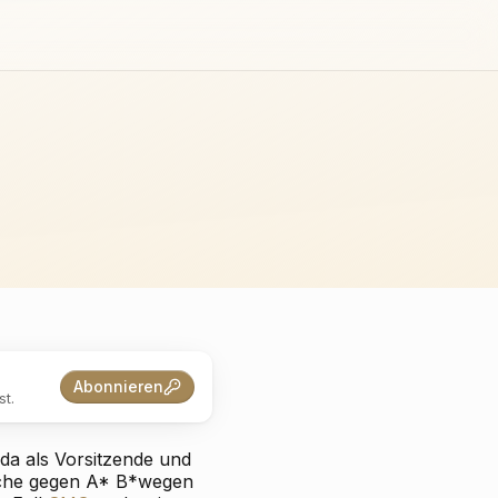
Abonnieren
t.
da als Vorsitzende und
ache gegen
A* B*
wegen