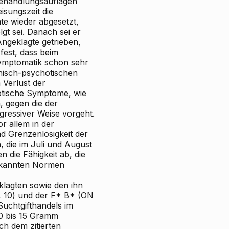
Behandlungsauflagen
isungszeit die
te wieder abgesetzt,
gt sei. Danach sei er
ngeklagte getrieben,
fest, dass beim
ymptomatik schon sehr
nisch-psychotischen
 Verlust der
otische Symptome, wie
, gegen die der
gressiver Weise vorgeht.
r allem in der
nd Grenzenlosigkeit der
die im Juli und August
 die Fähigkeit ab, die
bekannten Normen
klagten sowie den ihn
, 10) und der F* B* (ON
 Suchtgifthandels im
10 bis 15 Gramm
h dem zitierten