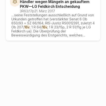
Händler wegen Mängeln an gekauftem
PKW
—
LG Feldkirch
Entscheidung
3R63/17p
21. März 2017
…
seine Feststellungen ausschließlich auf Grund von
Urkunden getroffen hat (verstärkter Senat 6 Ob
650/93 = SZ 66/164; RIS-Justiz RS0012391, zuletzt 4
Ob 207/
16v
; 1 R 64/
16v
, 1 R 23/15p, 2 R 51/11g je LG
Feldkirch ua). Die Überprüfung der
Beweiswürdigung des Erstgerichts, welches
…