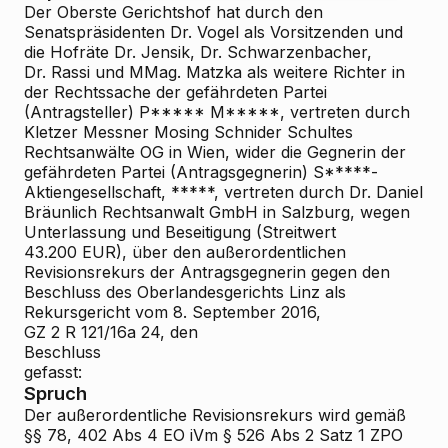
Der Oberste Gerichtshof hat durch den
Senatspräsidenten Dr. Vogel als Vorsitzenden und
die Hofräte Dr. Jensik, Dr. Schwarzenbacher,
Dr. Rassi und MMag. Matzka als weitere Richter in
der Rechtssache der gefährdeten Partei
(Antragsteller) P***** M*****, vertreten durch
Kletzer Messner Mosing Schnider Schultes
Rechtsanwälte OG in Wien, wider die Gegnerin der
gefährdeten Partei (Antragsgegnerin) S*****-
Aktiengesellschaft, *****, vertreten durch Dr. Daniel
Bräunlich Rechtsanwalt GmbH in Salzburg, wegen
Unterlassung und Beseitigung (Streitwert
43.200 EUR), über den außerordentlichen
Revisionsrekurs der Antragsgegnerin gegen den
Beschluss des Oberlandesgerichts Linz als
Rekursgericht vom 8. September 2016,
GZ 2 R 121/16a
24, den
Beschluss
gefasst:
Spruch
Der außerordentliche Revisionsrekurs wird gemäß
§§ 78, 402 Abs 4 EO iVm § 526 Abs 2 Satz 1 ZPO