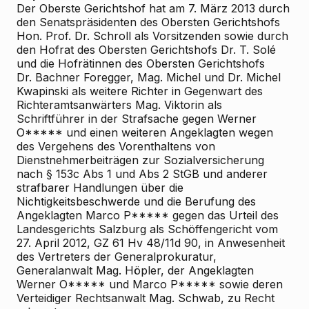
Der Oberste Gerichtshof hat am 7. März 2013 durch
den Senatspräsidenten des Obersten Gerichtshofs
Hon.
Prof. Dr. Schroll als Vorsitzenden sowie durch
den Hofrat des Obersten Gerichtshofs Dr. T. Solé
und die Hofrätinnen des Obersten Gerichtshofs
Dr. Bachner
Foregger, Mag. Michel und Dr. Michel
Kwapinski als weitere Richter in Gegenwart des
Richteramtsanwärters Mag. Viktorin als
Schriftführer in der Strafsache gegen Werner
O***** und einen weiteren Angeklagten wegen
des Vergehens des Vorenthaltens von
Dienstnehmerbeiträgen zur Sozialversicherung
nach § 153c Abs 1 und Abs 2 StGB und anderer
strafbarer Handlungen über die
Nichtigkeitsbeschwerde und die Berufung des
Angeklagten Marco P***** gegen das Urteil des
Landesgerichts Salzburg als Schöffengericht vom
27. April 2012, GZ 61 Hv 48/11d
90, in Anwesenheit
des Vertreters der Generalprokuratur,
Generalanwalt Mag. Höpler, der Angeklagten
Werner O***** und Marco P***** sowie deren
Verteidiger Rechtsanwalt Mag. Schwab, zu Recht