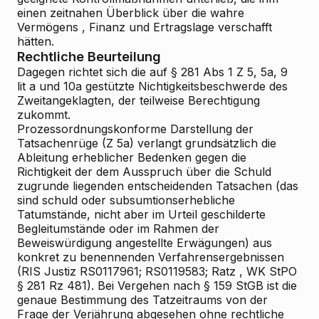
einen zeitnahen Überblick über die wahre
Vermögens
, Finanz
und Ertragslage verschafft
hätten.
Rechtliche Beurteilung
Dagegen richtet sich die auf § 281 Abs 1 Z 5, 5a, 9
lit a und 10a gestützte Nichtigkeitsbeschwerde des
Zweitangeklagten, der teilweise Berechtigung
zukommt.
Prozessordnungskonforme Darstellung der
Tatsachenrüge (Z 5a) verlangt grundsätzlich die
Ableitung erheblicher Bedenken gegen die
Richtigkeit der dem Ausspruch über die Schuld
zugrunde liegenden entscheidenden Tatsachen (das
sind schuld
oder subsumtionserhebliche
Tatumstände, nicht aber im Urteil geschilderte
Begleitumstände oder im Rahmen der
Beweiswürdigung angestellte Erwägungen) aus
konkret zu benennenden Verfahrensergebnissen
(RIS
Justiz RS0117961; RS0119583;
Ratz
, WK
StPO
§ 281 Rz 481). Bei Vergehen nach § 159 StGB ist die
genaue Bestimmung des Tatzeitraums
von der
Frage der Verjährung abgesehen
ohne rechtliche