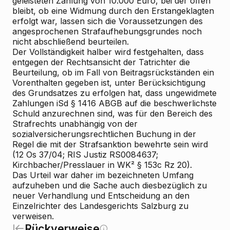
geleisteten Zahlung von 10.000 Euro, bei der offen
bleibt, ob eine Widmung durch den Erstangeklagten
erfolgt war, lassen sich die Voraussetzungen des
angesprochenen Strafaufhebungsgrundes noch
nicht abschließend beurteilen.
Der Vollständigkeit halber wird festgehalten, dass
entgegen der Rechtsansicht der Tatrichter
die
Beurteilung, ob im Fall von Beitragsrückständen ein
Vorenthalten gegeben ist, unter Berücksichtigung
des Grundsatzes zu erfolgen hat, dass ungewidmete
Zahlungen iSd § 1416 ABGB auf die beschwerlichste
Schuld anzurechnen sind, was für den Bereich des
Strafrechts
unabhängig von der
sozialversicherungsrechtlichen Buchung
in der
Regel die mit der Strafsanktion bewehrte sein wird
(12 Os 37/04; RIS
Justiz RS0084637;
Kirchbacher/Presslauer
in WK² § 153c Rz 20).
Das Urteil war daher im bezeichneten Umfang
aufzuheben und die Sache auch diesbezüglich zu
neuer Verhandlung und Entscheidung an den
Einzelrichter des Landesgerichts Salzburg zu
verweisen.
Rückverweise