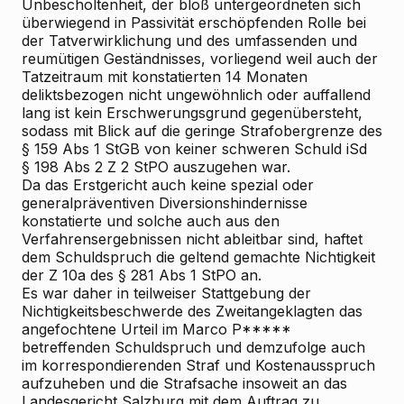
Unbescholtenheit, der bloß untergeordneten
sich
überwiegend in Passivität erschöpfenden
Rolle bei
der Tatverwirklichung und des umfassenden und
reumütigen Geständnisses, vorliegend
weil auch der
Tatzeitraum mit konstatierten 14 Monaten
deliktsbezogen nicht ungewöhnlich oder auffallend
lang ist
kein Erschwerungsgrund gegenübersteht,
sodass mit Blick auf die geringe Strafobergrenze des
§ 159 Abs 1 StGB von keiner schweren Schuld iSd
§ 198 Abs 2 Z 2 StPO auszugehen war.
Da das Erstgericht auch keine spezial
oder
generalpräventiven Diversionshindernisse
konstatierte und solche auch aus den
Verfahrensergebnissen nicht ableitbar sind, haftet
dem Schuldspruch die geltend gemachte Nichtigkeit
der Z 10a des § 281 Abs 1 StPO an.
Es war daher in teilweiser Stattgebung der
Nichtigkeitsbeschwerde des Zweitangeklagten das
angefochtene Urteil im Marco P*****
betreffenden Schuldspruch und demzufolge auch
im korrespondierenden Straf
und Kostenausspruch
aufzuheben und die Strafsache insoweit an das
Landesgericht Salzburg mit dem Auftrag zu