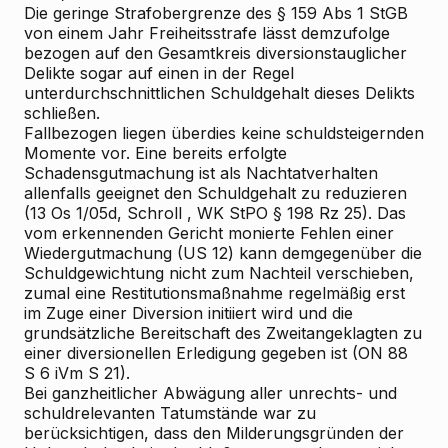
Die geringe Strafobergrenze des § 159 Abs 1 StGB
von einem Jahr Freiheitsstrafe lässt demzufolge
bezogen auf den Gesamtkreis diversionstauglicher
Delikte
sogar auf einen in der Regel
unterdurchschnittlichen Schuldgehalt dieses Delikts
schließen.
Fallbezogen liegen überdies keine schuldsteigernden
Momente vor. Eine bereits erfolgte
Schadensgutmachung ist
als Nachtatverhalten
allenfalls geeignet den Schuldgehalt zu reduzieren
(13 Os 1/05d,
Schroll
, WK
StPO § 198 Rz 25). Das
vom erkennenden Gericht monierte Fehlen einer
Wiedergutmachung (US 12) kann demgegenüber die
Schuldgewichtung nicht zum Nachteil verschieben,
zumal eine Restitutionsmaßnahme regelmäßig erst
im Zuge einer Diversion initiiert wird und die
grundsätzliche Bereitschaft des Zweitangeklagten zu
einer diversionellen Erledigung gegeben ist (ON 88
S 6 iVm S 21).
Bei ganzheitlicher Abwägung aller unrechts- und
schuldrelevanten Tatumstände war zu
berücksichtigen, dass den Milderungsgründen der