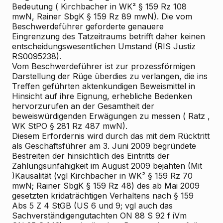
Bedeutung (
Kirchbacher
in WK² § 159 Rz 108
mwN,
Rainer
SbgK § 159 Rz 89 mwN). Die vom
Beschwerdeführer geforderte genauere
Eingrenzung des Tatzeitraums betrifft daher keinen
entscheidungswesentlichen Umstand (RIS
Justiz
RS0095238).
Vom Beschwerdeführer ist zur prozessförmigen
Darstellung der Rüge überdies zu verlangen, die ins
Treffen geführten aktenkundigen Beweismittel in
Hinsicht auf ihre Eignung, erhebliche Bedenken
hervorzurufen an der Gesamtheit der
beweiswürdigenden Erwägungen zu messen (
Ratz
,
WK
StPO § 281 Rz 487 mwN).
Diesem Erfordernis wird durch das mit dem Rücktritt
als Geschäftsführer am 3. Juni 2009 begründete
Bestreiten der hinsichtlich des Eintritts der
Zahlungsunfähigkeit im August 2009 bejahten (Mit
)Kausalität (vgl
Kirchbacher
in WK² § 159 Rz 70
mwN;
Rainer
SbgK § 159 Rz 48) des ab Mai 2009
gesetzten kridaträchtigen Verhaltens nach § 159
Abs 5 Z 4 StGB (US 6 und 9; vgl auch das
Sachverständigengutachten ON 88 S 92 f iVm