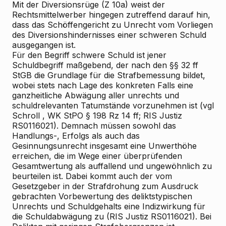
Mit der Diversionsrüge (Z 10a) weist der
Rechtsmittelwerber hingegen zutreffend darauf hin,
dass das Schöffengericht zu Unrecht vom Vorliegen
des Diversionshindernisses einer schweren Schuld
ausgegangen ist.
Für den Begriff schwere Schuld ist jener
Schuldbegriff maßgebend, der nach den §§ 32 ff
StGB die Grundlage für die Strafbemessung bildet,
wobei stets nach Lage des konkreten Falls eine
ganzheitliche Abwägung aller unrechts
und
schuldrelevanten Tatumstände vorzunehmen ist (vgl
Schroll
, WK
StPO § 198 Rz 14 ff; RIS
Justiz
RS0116021). Demnach müssen sowohl das
Handlungs-, Erfolgs
als auch das
Gesinnungsunrecht insgesamt eine Unwerthöhe
erreichen, die im Wege einer überprüfenden
Gesamtwertung als auffallend und ungewöhnlich zu
beurteilen ist. Dabei kommt auch der vom
Gesetzgeber in der Strafdrohung zum Ausdruck
gebrachten Vorbewertung des deliktstypischen
Unrechts
und Schuldgehalts eine Indizwirkung für
die Schuldabwägung zu (RIS
Justiz RS0116021). Bei