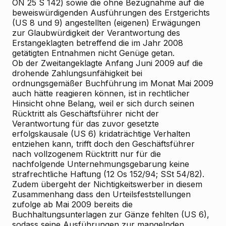
ON 25 S 142) sowie die ohne Bezugnahme auf die
beweiswürdigenden Ausführungen des Erstgerichts
(US 8 und 9) angestellten (eigenen) Erwägungen
zur Glaubwürdigkeit der Verantwortung des
Erstangeklagten betreffend die im Jahr 2008
getätigten Entnahmen nicht Genüge getan.
Ob der Zweitangeklagte Anfang Juni 2009 auf die
drohende Zahlungsunfähigkeit bei
ordnungsgemäßer Buchführung im Monat Mai 2009
auch hätte reagieren können, ist in rechtlicher
Hinsicht ohne Belang, weil er sich durch seinen
Rücktritt als Geschäftsführer nicht der
Verantwortung für das zuvor gesetzte
erfolgskausale (US 6) kridaträchtige Verhalten
entziehen kann, trifft doch den Geschäftsführer
nach vollzogenem Rücktritt nur für die
nachfolgende Unternehmungsgebarung keine
strafrechtliche Haftung (12 Os 152/94; SSt 54/82).
Zudem übergeht der Nichtigkeitswerber in diesem
Zusammenhang dass den Urteilsfeststellungen
zufolge ab Mai 2009 bereits die
Buchhaltungsunterlagen zur Gänze fehlten (US 6),
sodass seine Ausführungen zur mangelnden