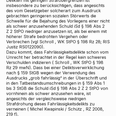
Delikten mit geringen Strafobergrenzen ist
insbesondere zu berücksichtigen, dass angesichts
des vom Gesetzgeber solcherart zum Ausdruck
gebrachten geringeren sozialen Störwerts die
Schwelle für die Bejahung des Vorliegens einer nicht
als schwer anzusehenden Schuld iSd § 198 Abs 2
Z 2 StPO niedriger anzusetzen ist, als bei einem mit
höherer Strafe bedrohten Vergehen oder
Verbrechen (vgl
Schroll
, WK
StPO § 198 Rz 28; RIS
Justiz RS0122090).
Dazu kommt, dass Fahrlässigkeitsdelikte schon vom
Unrecht her betrachtet in der Regel kein schweres
Verschulden indizieren (
Schroll
, WK
StPO § 198
Rz 29 mwN). Dass bei einer Deliktsverwirklichung
nach § 159 StGB wegen der Verwendung des
Ausdrucks „grob fahrlässig“ in der Überschrift und
in den Tatbestandsumschreibungen in § 159 Abs 1
bis 3 StGB die Schuld iSd § 198 Abs 2 Z 2 StPO von
vornhinein als schwer anzusehen wäre, ist
angesichts der vergleichsweise niedrigen
Strafdrohung dieses Fahrlässigkeitsdelikts zu
verneinen (
Michel
Kwapinski
/
Schütz
, RZ 2008,
219 f).