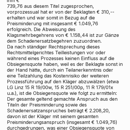
ihm €
739,76 aus diesem Titel zugesprochen,
vorprozessual hat er von der Beklagten € 310,--
erhalten und war somit in Bezug auf die
Preisminderung mit insgesamt € 1.049,76
erfolgreich. Die Abweisung des
Klagsmehrbegehrens von € 1.158,44 ist zur Gänze
dem Schadenersatzbegehren zuzuordnen.
Da nach ständiger Rechtsprechung dieses
Rechtsmittelgerichtes Teilleistungen vor oder
während eines Prozesses keinen Einfluss auf die
Obsiegensquote haben, weil es der Beklagte sonst in
der Hand hätte, durch ein Teilanerkenntnis oder
eine Teilzahlung das Kostenrisiko der weiteren
Prozessführung auf den Kläger abzuwälzen (etwa
LG Linz 15 R 19/00w, 15 R 251/00p, 11 R 179/01x
u.a.), ist die Obsiegensquote wie folgt zu ermitteln:
Der gesamte geltend gemachte Anspruch aus den
Titeln der Preisminderung sowie des
Schadenersatzanspruches beträgt € 2.208,20,
davon ist der Kläger mit seinem gesamten
Preisminderungsanspruch (insgesamt € 1.049,76)
durchgedrungen, was einer Obsiegensquote von