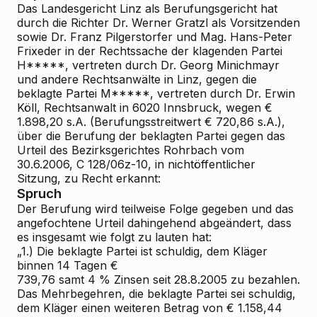
Das Landesgericht Linz als Berufungsgericht hat
durch die Richter Dr. Werner Gratzl als Vorsitzenden
sowie Dr. Franz Pilgerstorfer und Mag. Hans-Peter
Frixeder in der Rechtssache der klagenden Partei
H*****, vertreten durch Dr. Georg Minichmayr
und andere Rechtsanwälte in Linz, gegen die
beklagte Partei M*****, vertreten durch Dr. Erwin
Köll, Rechtsanwalt in 6020 Innsbruck, wegen €
1.898,20 s.A. (Berufungsstreitwert € 720,86 s.A.),
über die Berufung der beklagten Partei gegen das
Urteil des Bezirksgerichtes Rohrbach vom
30.6.2006, C 128/06z-10, in nichtöffentlicher
Sitzung, zu Recht erkannt:
Spruch
Der Berufung wird teilweise Folge gegeben und das
angefochtene Urteil dahingehend abgeändert, dass
es insgesamt wie folgt zu lauten hat:
„1.) Die beklagte Partei ist schuldig, dem Kläger
binnen 14 Tagen €
739,76 samt 4 % Zinsen seit 28.8.2005 zu bezahlen.
Das Mehrbegehren, die beklagte Partei sei schuldig,
dem Kläger einen weiteren Betrag von € 1.158,44