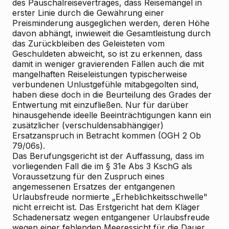
des Pauschalreisevertrages, dass Reisemängel in
erster Linie durch die Gewährung einer
Preisminderung ausgeglichen werden, deren Höhe
davon abhängt, inwieweit die Gesamtleistung durch
das Zurückbleiben des Geleisteten vom
Geschuldeten abweicht, so ist zu erkennen, dass
damit in weniger gravierenden Fällen auch die mit
mangelhaften Reiseleistungen typischerweise
verbundenen Unlustgefühle mitabgegolten sind,
haben diese doch in die Beurteilung des Grades der
Entwertung mit einzufließen. Nur für darüber
hinausgehende ideelle Beeinträchtigungen kann ein
zusätzlicher (verschuldensabhängiger)
Ersatzanspruch in Betracht kommen (OGH 2 Ob
79/06s).
Das Berufungsgericht ist der Auffassung, dass im
vorliegenden Fall die im § 31e Abs 3 KschG als
Voraussetzung für den Zuspruch eines
angemessenen Ersatzes der entgangenen
Urlaubsfreude normierte „Erheblichkeitsschwelle"
nicht erreicht ist. Das Erstgericht hat dem Kläger
Schadenersatz wegen entgangener Urlaubsfreude
wegen einer fehlenden Meeressicht für die Dauer