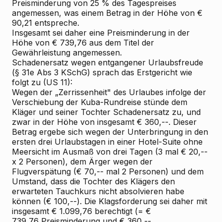
Preisminderung von 25 % des Tagespreises
angemessen, was einem Betrag in der Höhe von €
90,21 entspreche.
Insgesamt sei daher eine Preisminderung in der
Höhe von € 739,76 aus dem Titel der
Gewährleistung angemessen.
Schadenersatz wegen entgangener Urlaubsfreude
(§ 31e Abs 3 KSchG) sprach das Erstgericht wie
folgt zu (US 11):
Wegen der „Zerrissenheit" des Urlaubes infolge der
Verschiebung der Kuba-Rundreise stünde dem
Kläger und seiner Tochter Schadenersatz zu, und
zwar in der Höhe von insgesamt € 360,--. Dieser
Betrag ergebe sich wegen der Unterbringung in den
ersten drei Urlaubstagen in einer Hotel-Suite ohne
Meersicht im Ausmaß von drei Tagen (3 mal € 20,--
x 2 Personen), dem Ärger wegen der
Flugverspätung (€ 70,-- mal 2 Personen) und dem
Umstand, dass die Tochter des Klägers den
erwarteten Tauchkurs nicht absolvieren habe
können (€ 100,--). Die Klagsforderung sei daher mit
insgesamt € 1.099,76 berechtigt (= €
739,76 Preisminderung und € 360,--