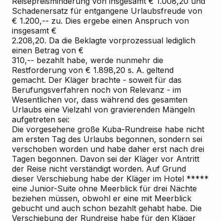
Reisepreisminderung von insgesamt € 1.008,20 und
Schadenersatz für entgangene Urlaubsfreude von
€ 1.200,-- zu. Dies ergebe einen Anspruch von
insgesamt €
2.208,20. Da die Beklagte vorprozessual lediglich
einen Betrag von €
310,-- bezahlt habe, werde nunmehr die
Restforderung von € 1.898,20 s. A. geltend
gemacht. Der Kläger brachte - soweit für das
Berufungsverfahren noch von Relevanz - im
Wesentlichen vor, dass während des gesamten
Urlaubs eine Vielzahl von gravierenden Mängeln
aufgetreten sei:
Die vorgesehene große Kuba-Rundreise habe nicht
am ersten Tag des Urlaubs begonnen, sondern sei
verschoben worden und habe daher erst nach drei
Tagen begonnen. Davon sei der Kläger vor Antritt
der Reise nicht verständigt worden. Auf Grund
dieser Verschiebung habe der Kläger im Hotel *****
eine Junior-Suite ohne Meerblick für drei Nächte
beziehen müssen, obwohl er eine mit Meerblick
gebucht und auch schon bezahlt gehabt habe. Die
Verschiebung der Rundreise habe für den Kläger