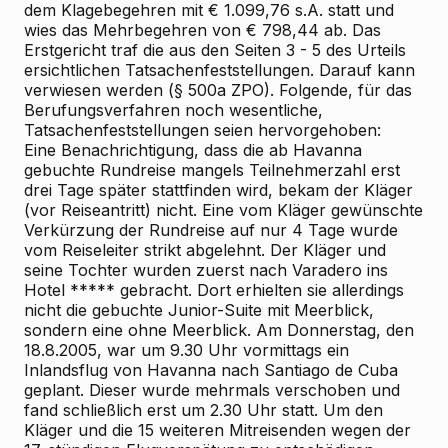
dem Klagebegehren mit € 1.099,76 s.A. statt und
wies das Mehrbegehren von € 798,44 ab. Das
Erstgericht traf die aus den Seiten 3 - 5 des Urteils
ersichtlichen Tatsachenfeststellungen. Darauf kann
verwiesen werden (§ 500a ZPO). Folgende, für das
Berufungsverfahren noch wesentliche,
Tatsachenfeststellungen seien hervorgehoben:
Eine Benachrichtigung, dass die ab Havanna
gebuchte Rundreise mangels Teilnehmerzahl erst
drei Tage später stattfinden wird, bekam der Kläger
(vor Reiseantritt) nicht. Eine vom Kläger gewünschte
Verkürzung der Rundreise auf nur 4 Tage wurde
vom Reiseleiter strikt abgelehnt. Der Kläger und
seine Tochter wurden zuerst nach Varadero ins
Hotel ***** gebracht. Dort erhielten sie allerdings
nicht die gebuchte Junior-Suite mit Meerblick,
sondern eine ohne Meerblick. Am Donnerstag, den
18.8.2005, war um 9.30 Uhr vormittags ein
Inlandsflug von Havanna nach Santiago de Cuba
geplant. Dieser wurde mehrmals verschoben und
fand schließlich erst um 2.30 Uhr statt. Um den
Kläger und die 15 weiteren Mitreisenden wegen der