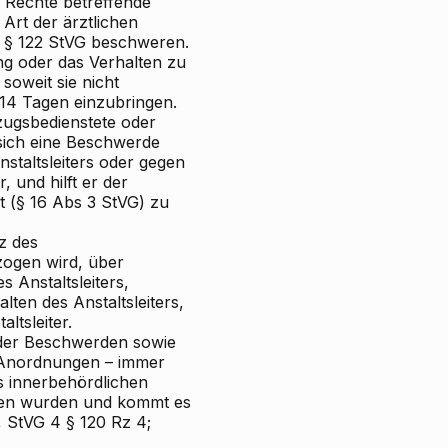
 Rechte betreffende
Art der ärztlichen
 § 122 StVG beschweren.
g oder das Verhalten zu
oweit sie nicht
 14 Tagen einzubringen.
zugsbedienstete oder
 sich eine Beschwerde
staltsleiters oder gegen
, und hilft er der
t (§ 16 Abs 3 StVG) zu
z des
lzogen wird, über
 Anstaltsleiters,
alten des
Anstaltsleiters,
ltsleiter.
oder Beschwerden sowie
s Anordnungen – immer
s innerbehördlichen
ffen wurden und kommt es
, StVG
4
§ 120 Rz 4;