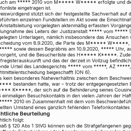
uch am ***** 2010 von M***** W***** erfolgte und dies
fonliste eingetragen ist.
eiswürdigend
stützt sich der festgestellte Sachverhalt auf 
eführten einzelnen Fundstellen im Akt sowie die Einsichtna
 Anstaltsleitung vorgelegten aktenmäßig erfassten Vorgänge
llungnahme des Leiters der Justizanstalt ***** vom ***** 
gelegten Unterlagen, nämlich insbesondere das Ansuchen 
scheidung vom 8.9.2020, die Parte des M***** W*****, 
***** sowie dessen Begräbnis am 10.9.2020, ***** Uhr, a
vorgeht, und die Besucherliste des H***** K*****. Zud
fregisterauskuunft und das der derzeit in Vollzug befindli
gende Urteil des Landesgerichts ***** vom *****, AZ ****
htmittelentscheidung beigeschafft (ON 6).
s kein besonderes Naheverhältnis zwischen dem Beschw
*** bestanden hatte, war – trotz der entgegengesetzten
*** K*****, der sich auf die Behinderung seines Cousine
ß einmaligen Besuchskontakts in den vielen Jahren der Ha
***** 2010 im Zusammenhalt mit dem vom Beschwerdeführ
ellten Umstand eines gänzlich fehlenden Telefonkontaktes f
htliche Beurteilung
tlich folgt:
äß § 120 Abs 1 StVG können sich die Strafgefangenen gege