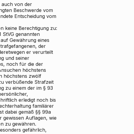
st auch von der
langten Beschwerde vom
ündete Entscheidung vom
 keine Berechtigung zu:
 1 StVG genannten
h auf Gewährung eines
trafgefangenen, der
retwegen er verurteilt
ng und seiner
s, noch für die der
 Ansuchen
höchstens
von höchstens zwölf
zu verbüßende Strafzeit
ng zu einem der im § 93
ersönlicher,
riftlich erledigt noch bis
chterhaltung familiärer
ist dabei gemäß §§ 99a
er gewissen Auflagen, wie
ten zu gewähren.
besonders gefährlich,