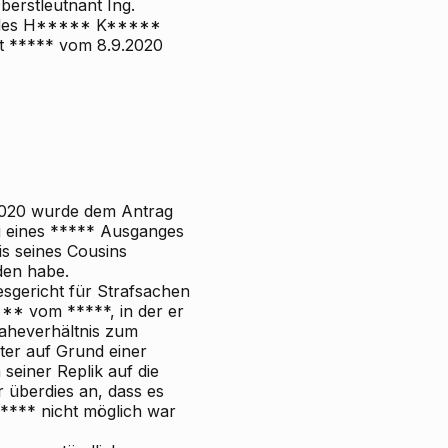
berstleutnant Ing.
des
H***** K*****
lt ***** vom 8.9.2020
.2020 wurde dem Antrag
 eines ***** Ausganges
s seines Cousins
den habe.
esgericht für Strafsachen
** vom *****, in der er
aheverhältnis zum
ter auf Grund einer
seiner Replik auf die
 überdies an, dass es
*** nicht möglich war