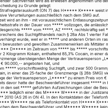
gender
Sachverhalt
wird als erwiesen angenommen und der
scheidung zu Grunde gelegt:
 Strafregisterauskunft (ON 7) des H***** K***** weist in
sive Verurteilungen ausschließlich nach dem SMG auf.
eit wird an ihm - mit voraussichtlichem Entlassungszeitpun
heitsstrafe in der Dauer von ***** vollzogen, die anlässlic
desgerichts ***** vom *****, AZ *****, rechtskräftig seit 
brechens des Suchtgifthandels nach § 28a Abs 1 vierter Fa
 verhängt wurde, weil er in ***** und anderen Orten im ra
m bewussten und gewollten Zusammenwirken als Mittäter
*** D***** im Zeitraum von ***** bis ***** vorschriftsw
r 2 Kilogramm Kokain, enthaltend 85,3% Cocain, in einer d
nzmenge übersteigenden Menge der Vertrauensperson „L*
 € 90.000,-- angeboten hat, und
m ***** vorschriftswidrig Suchtgift, und zwar 500 Gramm
ain, in einer das 25-fache der Grenzmenge (§ 28b SMG) vi
ge der Vertrauensperson „L*****“ zu einem Preis von € 
eits davor hatte der Beschwerdeführer insgesamt ***** in 
h in den seit ***** geführten Aufzeichnungen über die B
*** lediglich einer des M***** W***** in der Justizans
** 2010 (AS 26 in ON 4). In den Kontaktdaten der Telefonf
*** W***** nie als Telefonkontakt von H***** K***** 
schen dem Beschwerdeführer und M***** W***** kein