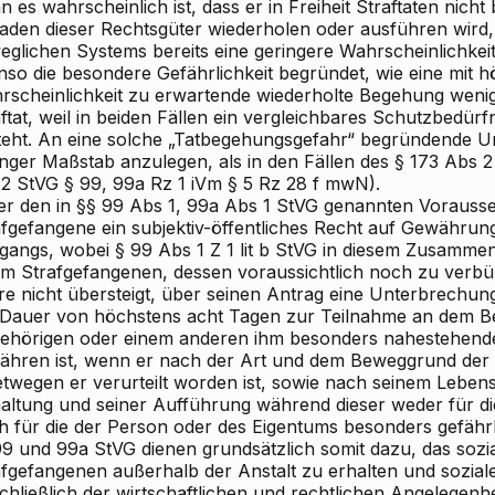
 es wahrscheinlich ist, dass er in Freiheit Straftaten nicht
aden dieser Rechtsgüter wiederholen oder ausführen wird,
eglichen Systems bereits eine geringere Wahrscheinlichkeit
nso die besondere Gefährlichkeit begründet, wie eine mit h
rscheinlichkeit zu erwartende wiederholte Begehung wen
ftat, weil in beiden Fällen ein vergleichbares Schutzbedürfn
teht. An eine solche „Tatbegehungsgefahr“ begründende Um
enger Maßstab anzulegen, als in den Fällen des § 173 Abs 2
2
StVG § 99, 99a Rz 1 iVm § 5 Rz 28 f mwN).
er den in §§ 99 Abs 1, 99a Abs 1 StVG genannten Voraus
afgefangene ein subjektiv-öffentliches Recht auf Gewähru
gangs, wobei § 99 Abs 1 Z 1 lit b StVG in diesem Zusamme
em Strafgefangenen, dessen voraussichtlich noch zu verbüß
e nicht übersteigt, über seinen Antrag eine Unterbrechung 
 Dauer von höchstens acht Tagen zur Teilnahme an dem Be
ehörigen oder einem anderen ihm besonders nahestehen
ähren ist, wenn er nach der Art und dem Beweggrund der 
etwegen er verurteilt worden ist, sowie nach seinem Leben
altung und seiner Aufführung während dieser weder für die
h für die der Person oder des Eigentums besonders gefährli
99 und 99a StVG dienen grundsätzlich somit dazu, das sozi
afgefangenen außerhalb der Anstalt zu
erhalten
und sozial
chließlich der wirtschaftlichen und rechtlichen Angelegenh