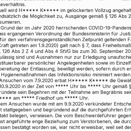
everhältnis.
uell wird H***** K***** im gelockerten Vollzug angehal
ndsätzlich die Möglichkeit zu, Ausgänge gemäß § 126 Abs 
sumieren.
 Grund der im Jahr 2020 herrschenden COVID-19-Pandemi
ass ergangenen Verordnung der Bundesministerin für Justiz
 für den verfahrensgegenständlichen Zeitpunkt geltenden 
 Kraft getreten am 1.9.2020) galt nach § 7, dass Freiheits
, 126 Abs 2 Z 4 und Abs 4 StVG bis zum 30. September 20
ulässig sind und Ausnahmen nur zur Erledigung unaufschie
tituierbarer persönlicher Angelegenheiten sowie im Einzelf
bereitung der Entlassung, bewilligt werden, sofern durch 
 Hygienemaßnahmen das Infektionsrisiko minimiert werden
 Ansuchen vom 7.9.2020 erbat H***** K***** die Gewä
10.9.2020 in der Zeit von ***** Uhr bis ***** Uhr gemäß 
ründete sein Begehren mit der Teilnahme am Begräbnis s
*** am ***** Friedhof um ***** Uhr.
sem Ansuchen wurde mit am 9.9.2020 verkündeter Entsch
ht stattgegeben und begründend auf die durchgeführten Er
takt belegen, verwiesen. Die vom Beschwerdeführer gege
nst angeführte enge Beziehung zum Verstorbenen, die dur
ssen bestätigt worden sei, war nicht erweisbar, weil seit der