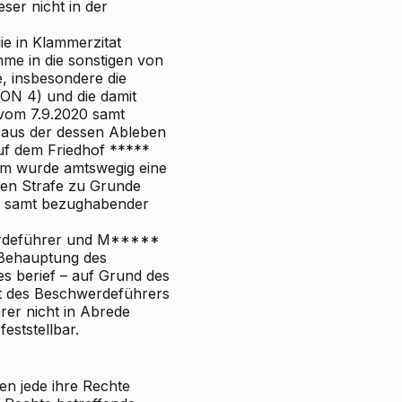
er nicht in der
die in Klammerzitat
hme in die sonstigen von
, insbesondere die
(ON 4) und die damit
vom 7.9.2020 samt
aus der dessen Ableben
uf dem Friedhof *****
em wurde amtswegig eine
chen Strafe zu Grunde
*, samt bezughabender
erdeführer und M*****
 Behauptung des
s berief – auf Grund des
ft des Beschwerdeführers
er nicht in Abrede
eststellbar.
n jede ihre Rechte