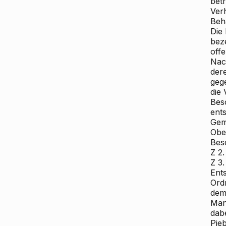
bet
Ver
Beh
Die
bez
offe
Nac
der
geg
die 
Bes
ent
Gem
Ober
Bes
Z 2
Z 3.
Ent
Ord
dem
Man
dabe
Pie