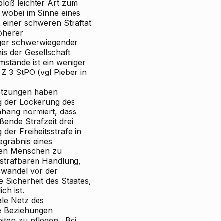
 bloß leichter Art zum
 wobei im Sinne eines
 einer schweren Straftat
öherer
iger schwerwiegender
is der Gesellschaft
stände ist ein weniger
 Z 3 StPO (vgl
Pieber
in
setzungen haben
ng der Lockerung des
nhang normiert, dass
ende Strafzeit drei
der Freiheitsstrafe in
gräbnis eines
den Menschen zu
strafbaren Handlung,
swandel vor der
 Sicherheit des Staates,
ch ist.
ale Netz des
e Beziehungen
eiten zu
pflegen
. Bei