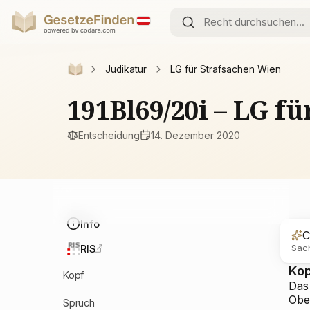
Judikatur
LG für Strafsachen Wien
191Bl69/20i – LG f
Entscheidung
14. Dezember 2020
Info
C
Sach
RIS
Ko
Kopf
Das
Obe
Spruch