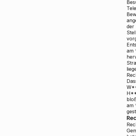
Bes
Tele
Bew
ang
der
Ste
vor
Ent
am 
her
Stra
lie
Rec
Das
W**
H**
blo
am 
gest
Rec
Rech
Gem