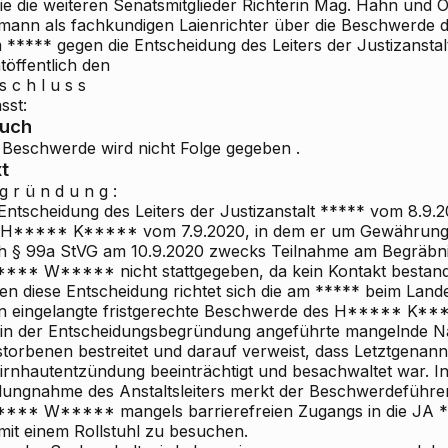
ie die weiteren Senatsmitglieder Richterin Mag. Hahn und O
mann als fachkundigen Laienrichter über die Beschwerde 
 ***** gegen die Entscheidung des Leiters der Justizansta
töffentlich den
s c h l u s s
sst:
ruch
 Beschwerde wird
nicht Folge
gegeben
.
t
g r ü n d u n g :
 Entscheidung des Leiters der Justizanstalt ***** vom 8.9
 H***** K***** vom 7.9.2020, in dem er um Gewährung
h § 99a StVG am 10.9.2020 zwecks Teilnahme am Begräbni
*** W***** nicht stattgegeben, da kein Kontakt bestan
en diese Entscheidung richtet sich die am ***** beim Land
n eingelangte fristgerechte Beschwerde des H***** K***
 in der Entscheidungsbegründung angeführte mangelnde N
storbenen bestreitet und darauf verweist, dass Letztgenann
irnhautentzündung beeinträchtigt und besachwaltet war. In 
llungnahme des Anstaltsleiters merkt der Beschwerdeführer
*** W***** mangels barrierefreien Zugangs in die JA **
mit einem Rollstuhl zu besuchen.