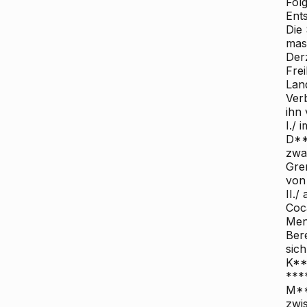
Fol
Ent
Die
mas
Derz
Frei
Lan
Ver
ihn
I./
i
D**
zwa
Gre
von
II./
a
Coc
Men
Ber
sic
K**
***
M**
zwi