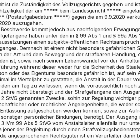
t ist die Zuständigkeit des Vollzugsgerichts gegeben und i
htzeitigkeit der am ***** beim Landesgericht ***** einge
** (Postaufgabedatum *****) gegen die am 9.9.2020 verk
.2020 auszugehen.
 Beschwerde kommt jedoch aus nachfolgenden Erwägungen
afgefangene haben unter den in § 99 Abs 1 und § 99a Abs
aussetzungen einen subjektiv-öffentlichen Rechtsanspruc
ganges. Demnach ist einem nicht besonders gefährlichen S
h der Art und dem Beweggrund der strafbaren Handlung, de
den ist, sowie nach seinem Lebenswandel vor der Anhaltu
führung während dieser weder für die Sicherheit des Staate
son oder des Eigentums besonders gefährlich ist, auf sein
mal im Vierteljahr zu gestatten, die Anstalt in der Dauer 
nden am Tag zu verlassen, wenn die voraussichtlich noch 
i Jahre nicht übersteigt und der Strafgefangene den Ausga
 2 StVG genannten Zwecke, sohin zur Regelung wichtiger p
schaftlicher oder rechtlicher Angelegenheiten, die weder sch
 Entlassung aufgeschoben werden können, sowie zur Aufre
 sonstiger persönlicher Bindungen, benötigt. Der Ausgang 
 3 iVm 99 Abs 5 StVG vom Anstaltsleiter allenfalls nur unt
a jener der Begleitung durch einen Strafvollzugsbedienste
die angesprochenen Rechtsgüter ist ein Verurteilter dann 