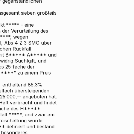
 gegenständlichen
sgesamt sieben großteils
kt ***** - eine
h der Verurteilung des
*****, wegen
ll, Abs 4 Z 3 SMG über
schen Rückfall
 mit B***** A***** und
idrig Suchtgift, und
as 25-fache der
****“ zu einem Preis
, enthaltend 85,3%
elfach übersteigenden
25.000,-- angeboten hat.
Haft verbracht und findet
esuche des H*****
talt *****, und zwar am
reischaltung wurde
definiert und bestand
 besonderes