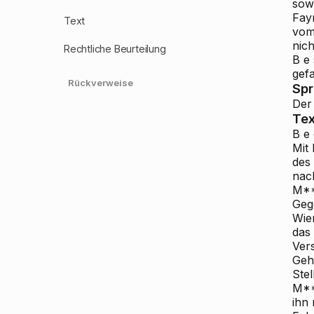
sow
Fay
Text
vom
nich
Rechtliche Beurteilung
B e 
gefa
Rückverweise
Sp
Der
Tex
B e 
Mit
des
nac
M**
Geg
Wie
das
Ver
Geh
Ste
M**
ihn 