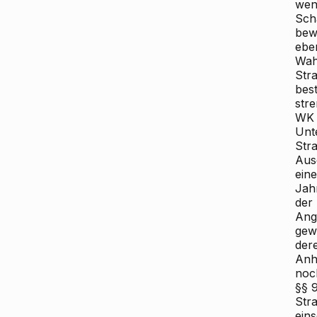
wenn
Sch
bew
ebe
Wah
Stra
bes
str
WK
Unt
Str
Aus
ein
Jahr
der
Ang
gew
der
Anh
noc
§§ 
Str
eins