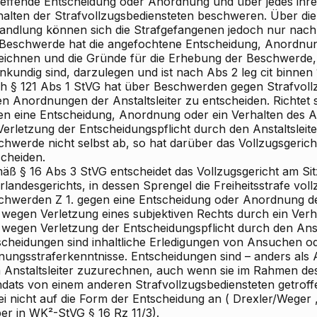
reffende Entscheidung oder Anordnung und über jedes ihre
halten der Strafvollzugsbediensteten beschweren. Über die 
andlung können sich die Strafgefangenen jedoch nur nach
 Beschwerde hat die angefochtene Entscheidung, Anordnun
eichnen und die Gründe für die Erhebung der Beschwerde, s
nkundig sind, darzulegen und ist nach Abs 2 leg cit binnen
h § 121 Abs 1 StVG hat über Beschwerden gegen Strafvoll
en Anordnungen der Anstaltsleiter zu entscheiden. Richtet
en eine Entscheidung, Anordnung oder ein Verhalten des An
Verletzung der Entscheidungspflicht durch den Anstaltsleiter
chwerde nicht selbst ab, so hat darüber das Vollzugsgerich
scheiden.
äß § 16 Abs 3 StVG entscheidet das Vollzugsgericht am Sit
landesgerichts, in dessen Sprengel die Freiheitsstrafe vol
chwerden
Z 1. gegen eine Entscheidung oder Anordnung des
. wegen Verletzung eines subjektiven Rechts durch ein Verh
 wegen Verletzung der Entscheidungspflicht durch den Ansta
scheidungen sind inhaltliche Erledigungen von Ansuchen 
nungsstraferkenntnisse. Entscheidungen sind – anders al
 Anstaltsleiter zuzurechnen, auch wenn sie im Rahmen de
dats von einem anderen Strafvollzugsbediensteten getro
i nicht auf die Form der Entscheidung an (
Drexler/Weger
ber
in WK²-StVG § 16 Rz 11/3).