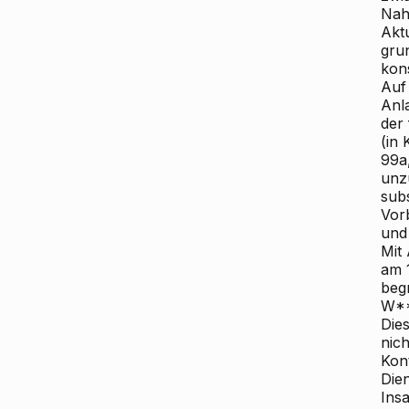
Nah
Akt
gru
kon
Auf
Anl
der
(in
99a
unz
subs
Vor
und
Mit
am 
beg
W**
Die
nic
Kon
Die
Insa