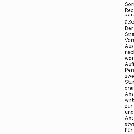
Somi
Rec
***
8.9
Der
Str
Vor
Aus
nac
wor
Auf
Per
zwei
Stu
dre
Abs
wirt
zur
und
Abs
etw
Für 