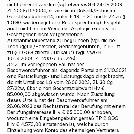
nicht gerecht werden (vgl. etwa VwGH 24.09.2009,
Zl. 2009/16/0034, sowie die in Dokalik/Schuster,
Gerichtsgebühren14, unter E 19, E 20 und E 22 zu §
1 GGG wiedergegebene Rechtsprechung). Es geht
auch nicht an, im Wege der Analogie einen vom
Gesetzgeber nicht vorgesehenen
Ausnahmetatbestand zu begründen (vgl. die bei
Tschugguel/Pötscher, Gerichtsgebühren, in E 6 ff
zu § 1 GGG zitierte Judikatur) (vgl. VwGH
10.04.2008, Zl. 2007/16/0228).
3.2.3. Im vorliegenden Fall hat der
Beschwerdeführer als klagende Partei am 21.10.2021
eine Feststellungs- und Leistungsklage eingebracht,
die mit Urteil des LG vom 26.06.2023, Zl. 30 Cg
27/22w, über einen Gesamtstreitwert iHv €
85.000,00 abgewiesen wurde. Nach Zustellung
dieses Urteils hat der Beschwerdeführer am
28.08.2023 das Rechtsmittel der Berufung mit einem
Berufungsinteresse iHv € 85.000,00 erhoben,
wodurch eine Eingabengebühr gemäß TP 2 GGG
iHv € 4.579,00 entstanden ist, welche durch
Einziehung vom Konto des ehemaligen Vertreters