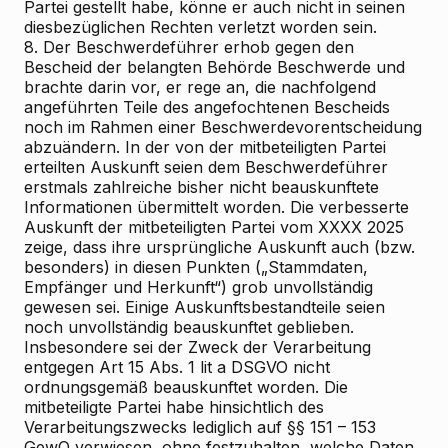
Partei gestellt habe, könne er auch nicht in seinen
diesbezüglichen Rechten verletzt worden sein.
8. Der Beschwerdeführer erhob gegen den
Bescheid der belangten Behörde Beschwerde und
brachte darin vor, er rege an, die nachfolgend
angeführten Teile des angefochtenen Bescheids
noch im Rahmen einer Beschwerdevorentscheidung
abzuändern. In der von der mitbeteiligten Partei
erteilten Auskunft seien dem Beschwerdeführer
erstmals zahlreiche bisher nicht beauskunftete
Informationen übermittelt worden. Die verbesserte
Auskunft der mitbeteiligten Partei vom XXXX 2025
zeige, dass ihre ursprüngliche Auskunft auch (bzw.
besonders) in diesen Punkten („Stammdaten,
Empfänger und Herkunft“) grob unvollständig
gewesen sei. Einige Auskunftsbestandteile seien
noch unvollständig beauskunftet geblieben.
Insbesondere sei der Zweck der Verarbeitung
entgegen Art 15 Abs. 1 lit a DSGVO nicht
ordnungsgemäß beauskunftet worden. Die
mitbeteiligte Partei habe hinsichtlich des
Verarbeitungszwecks lediglich auf §§ 151 – 153
GewO verwiesen, ohne festzuhalten, welche Daten