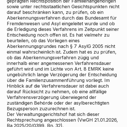
geprägten Rechtsposition der Familienangehörigen
sowie unter rechtsstaatlichen Gesichtspunkten nicht
darauf beschränken kann, zu prüfen, ob ein
Aberkennungsverfahren durch das Bundesamt für
Fremdenwesen und Asyl eingeleitet wurde und ob
die Erledigung dieses Verfahrens im Zeitpunkt seiner
Entscheidung noch offen ist. Es hat vielmehr zu
beurteilen, ob das Vorliegen eines
Aberkennungsgrundes nach § 7 AsylG 2005 nicht
einmal wahrscheinlich ist. Zudem hat es zu prüfen,
ob das Aberkennungsverfahren zügig und
innerhalb einer angemessenen Verfahrensdauer
geführt wird und im Lichte von Art. 8 EMRK keine
ungebührlich lange Verzögerung der Entscheidung
über die Familienzusammenführung vorliegt. Im
Hinblick auf die Verfahrensdauer ist dabei auch
darauf Rücksicht zu nehmen, ob eine allfällige
Verfahrensverzögerung überwiegend der
zuständigen Behörde oder der asylberechtigten
Bezugsperson zuzurechnen ist.
Der Verwaltungsgerichtshof hat sich dieser
Rechtsprechung angeschlossen (VwGH 21.01.2026,
Ra 2025/20/0399, Rn. 32).