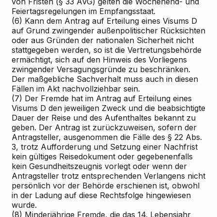
von Fristen (§ 33 AVG) gelten die Wochenend- und
Feiertagsregelungen im Empfangsstaat.
(6) Kann dem Antrag auf Erteilung eines Visums D
auf Grund zwingender außenpolitischer Rücksichten
oder aus Gründen der nationalen Sicherheit nicht
stattgegeben werden, so ist die Vertretungsbehörde
ermächtigt, sich auf den Hinweis des Vorliegens
zwingender Versagungsgründe zu beschränken.
Der maßgebliche Sachverhalt muss auch in diesen
Fällen im Akt nachvollziehbar sein.
(7) Der Fremde hat im Antrag auf Erteilung eines
Visums D den jeweiligen Zweck und die beabsichtigte
Dauer der Reise und des Aufenthaltes bekannt zu
geben. Der Antrag ist zurückzuweisen, sofern der
Antragsteller, ausgenommen die Fälle des § 22 Abs.
3, trotz Aufforderung und Setzung einer Nachfrist
kein gültiges Reisedokument oder gegebenenfalls
kein Gesundheitszeugnis vorlegt oder wenn der
Antragsteller trotz entsprechenden Verlangens nicht
persönlich vor der Behörde erschienen ist, obwohl
in der Ladung auf diese Rechtsfolge hingewiesen
wurde.
(8) Minderjährige Fremde, die das 14. Lebensjahr