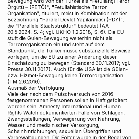
Bewegung wird von der Türkei als "Fetullahçı Terör
Örgütü – (FETÖ)", "Fetullahistische Terror
Organisation", tituliert, meist in Kombination mit der
Bezeichnung "Paralel Devlet Yapılanması (PDY)",
die "Parallele Staatsstruktur" bedeutet (AA
20.5.2024, S. 4; vgl. UKHO 1.2.2018, S. 6). Die EU
stuft die Gülen-Bewegung weiterhin nicht als
Terrororganisation ein und steht auf dem
Standpunkt, die Türkei müsse substanzielle Beweise
vorlegen, um die EU zu einer Änderung dieser
Einschätzung zu bewegen (Standard 30.11.2017; vgl.
Presse 30.11.2017). Auch für die USA ist die Gülen-
bzw. Hizmet-Bewegung keine Terrororganisation
(TM 2.6.2016).
Ausmaß der Verfolgung
Viele der nach dem Putschversuch von 2016
festgenommenen Personen sollen in Haft gefoltert
worden sein. Amnesty International und Human
Rights Watch dokumentierten Fälle von Schlägen,
Zwangsstellungen, Verweigerung von Nahrung,
Wasser und medizinischer Versorgung,
Scheinhinrichtungen, sexuellen Übergriffen und
Vergewaltigungen. Die Folter wurde in der Regel von