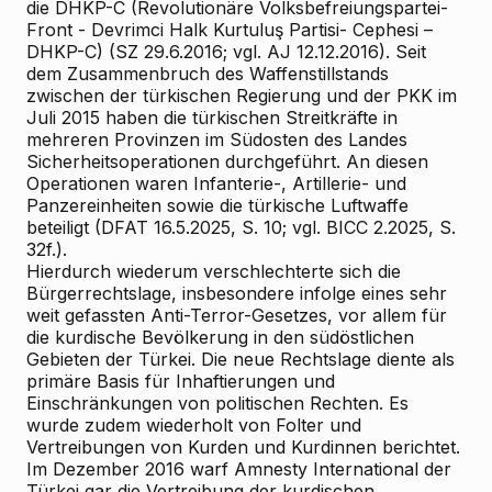
die DHKP-C (Revolutionäre Volksbefreiungspartei-
Front - Devrimci Halk Kurtuluş Partisi- Cephesi –
DHKP-C) (SZ 29.6.2016; vgl. AJ 12.12.2016). Seit
dem Zusammenbruch des Waffenstillstands
zwischen der türkischen Regierung und der PKK im
Juli 2015 haben die türkischen Streitkräfte in
mehreren Provinzen im Südosten des Landes
Sicherheitsoperationen durchgeführt. An diesen
Operationen waren Infanterie-, Artillerie- und
Panzereinheiten sowie die türkische Luftwaffe
beteiligt (DFAT 16.5.2025, S. 10; vgl. BICC 2.2025, S.
32f.).
Hierdurch wiederum verschlechterte sich die
Bürgerrechtslage, insbesondere infolge eines sehr
weit gefassten Anti-Terror-Gesetzes, vor allem für
die kurdische Bevölkerung in den südöstlichen
Gebieten der Türkei. Die neue Rechtslage diente als
primäre Basis für Inhaftierungen und
Einschränkungen von politischen Rechten. Es
wurde zudem wiederholt von Folter und
Vertreibungen von Kurden und Kurdinnen berichtet.
Im Dezember 2016 warf Amnesty International der
Türkei gar die Vertreibung der kurdischen