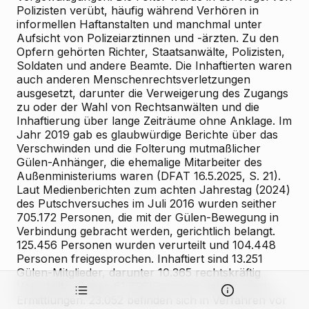
Polizisten verübt, häufig während Verhören in
informellen Haftanstalten und manchmal unter
Aufsicht von Polizeiarztinnen und -ärzten. Zu den
Opfern gehörten Richter, Staatsanwälte, Polizisten,
Soldaten und andere Beamte. Die Inhaftierten waren
auch anderen Menschenrechtsverletzungen
ausgesetzt, darunter die Verweigerung des Zugangs
zu oder der Wahl von Rechtsanwälten und die
Inhaftierung über lange Zeiträume ohne Anklage. Im
Jahr 2019 gab es glaubwürdige Berichte über das
Verschwinden und die Folterung mutmaßlicher
Gülen-Anhänger, die ehemalige Mitarbeiter des
Außenministeriums waren (DFAT 16.5.2025, S. 21).
Laut Medienberichten zum achten Jahrestag (2024)
des Putschversuches im Juli 2016 wurden seither
705.172 Personen, die mit der Gülen-Bewegung in
Verbindung gebracht werden, gerichtlich belangt.
125.456 Personen wurden verurteilt und 104.448
Personen freigesprochen. Inhaftiert sind 13.251
Gülen-Mitglieder, darunter 10.365 rechtskräftig
Verurteilte. Gegen 61.796 Personen laufen noch
Ermittlungen. 23.052 befinden sich in Verfahren vor