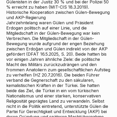
Gülenisten in der Justiz 30 % und bei der Polizei 50
% erreicht zu haben (MIT-CIS 18.3.2019).
Historische Kooperation zwischen Gülen-Bewegung
und AKP-Regierung
Jahrzehntelang waren Gülen und Präsident
Erdogan politisch auf einer Linie, und die
Mitgliedschaft in der Gülen-Bewegung war kein
Verbrechen. Die Mitgliedschaft in der Gülen-
Bewegung wurde aufgrund der engen Beziehung
zwischen Erdoğan und Gülen indirekt von der AKP
gefördert (DFAT 16.5.2025, S. 20). Beide hatten bis
vor einigen Jahren ähnliche Ziele: die politische
Macht des Militärs zurückzudrängen und den
frommen Anatoliern zum gesellschaftlichen Aufstieg
zu verhelfen (HZ 20.7.2016). Die beiden Führer
verband die Gegnerschaft zu den säkularen,
kemalistischen Kräften in der Türkei. Sie hatten
beide das Ziel, die Türkei in ein vom türkischen
Nationalismus und einer starken, konservativen
Religiosität geprägtes Land zu verwandeln. Selbst
nicht in die Politik eintretend, unterstützte Gülen die
Partei für Gerechtigkeit und Entwicklung (AKP) bei
deren Gründung und späteren Machtübernahme,