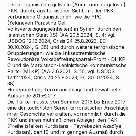
Terrororganisation gelistete [Anm.: nun aufgelöste]
PKK, durch, aus türkischer Sicht, mit der PKK
verbundene Organisationen, wie die YPG
(Yekîneyên Parastina Gel -
Volksverteidigungseinheiten) in Syrien, durch den
Islamischen Staat (IS) (AA 20.5.2024, S. 4; vgl.
USDOS 12.12.2024, Crisis 24 25.8.2023, EC
30.10.2024, S. 38) und durch weitere terroristische
Gruppierungen, wie die linksextremistische
Revolutionäre Volksbefreiungspartei-Front - DHKP-
C und die Marxistisch-Leninistische Kommunistische
Partei (MLKP) (AA 3.6.2021, S. 16; vgl. USDOS
12.12.2024, Crisis 24 25.8.2023, EC 30.10.2024, S.
38).
Höhepunkt der Terroranschläge und bewaffneter
Aufstände 2015-2017
Die Türkei musste von Sommer 2015 bis Ende 2017
eine der tödlichsten Serien terroristischer Anschläge
ihrer Geschichte verkraften, vornehmlich durch die
PKK und ihren mutmaßlichen Ableger, den TAK
(Freiheitsfalken Kurdistans - Teyrêbazên Azadîya
Kurdistan), den IS und im geringen Ausmaß durch