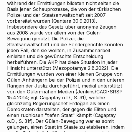
während der Ermittlungen bildeten nicht selten die
Basis jener Schauprozesse, die von der türkischen
Polizei und der Staatsanwaltschaft seit 2007
vorbereitet wurden (Qantara 30.9.2013).
Insbesondere das Gesetz über anonyme Zeugen
aus 2008 wurde vor allem von der Gülen-
Bewegung genutzt. Die Polizei, die
Staatsanwaltschaft und die Sondergerichte konnten
jeden Fall, den sie wollten, in Zusammenarbeit
einleiten und die gewünschte Entscheidung
herbeiführen. Die AKP hat diese Situation in jeder
Hinsicht unterstützt (Mezopotamya 2.8.2022). Die
Ermittlungen wurden von einer kleinen Gruppe von
Gülen-Anhängern bei der Polizei und in den unteren
Rängen der Justiz durchgeführt, medial unterstützt
von den Gülen-nahen Medien (Jenkins/CACI-SRSP
15.4.2014; vgl. Cagaptay o.D., S. 31), welche
gleichzeitig Regierungschef Erdoğan als einen
Demokraten darstellten, der gegen die Eliten und
einen ruchlosen "tiefen Staat" kämpft (Cagaptay
o.D., S. 31f). Der Gülen-Bewegung war es somit
gelungen, einen Staat im Staate zu etablieren, indem