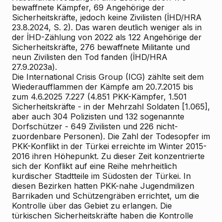
bewaffnete Kämpfer, 69 Angehörige der
Sicherheitskräfte, jedoch keine Zivilisten (İHD/HRA
23.8.2024, S. 2). Das waren deutlich weniger als in
der İHD-Zählung von 2022 als 122 Angehörige der
Sicherheitskräfte, 276 bewaffnete Militante und
neun Zivilisten den Tod fanden (İHD/HRA
27.9.2023a).
Die International Crisis Group (ICG) zählte seit dem
Wiederaufflammen der Kämpfe am 20.7.2015 bis
zum 4.6.2025 7.227 (4.851 PKK-Kämpfer, 1.501
Sicherheitskräfte - in der Mehrzahl Soldaten [1.065],
aber auch 304 Polizisten und 132 sogenannte
Dorfschützer - 649 Zivilisten und 226 nicht-
zuordenbare Personen). Die Zahl der Todesopfer im
PKK-Konflikt in der Türkei erreichte im Winter 2015-
2016 ihren Höhepunkt. Zu dieser Zeit konzentrierte
sich der Konflikt auf eine Reihe mehrheitlich
kurdischer Stadtteile im Südosten der Türkei. In
diesen Bezirken hatten PKK-nahe Jugendmilizen
Barrikaden und Schützengräben errichtet, um die
Kontrolle über das Gebiet zu erlangen. Die
türkischen Sicherheitskräfte haben die Kontrolle