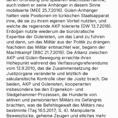
auch indem er seine Anhänger in diesem Sinne
mobilisierte (MEE 25.7.2016). Gülen-Anhänger
hatten viele Positionen im türkischen Staatsapparat
inne, die sie zu ihrem eigenen Vorteil nutzten, und
welche die regierende AKP tolerierte (DW 13.7.2018).
Erdoğan nutzte wiederum die bürokratische
Expertise der Gülenisten, um das Land zu führen
und dann, um das Militär aus der Politik zu drängen.
Nachdem das Militär entmachtet war, begann der
Machtkampf (BBC 21.7.2016). Die Allianz zwischen
AKP und Gülen-Bewegung erreichte ihren
Höhepunkt während des Verfassungsreferendums
vom 12.9.2010, das die Zusammensetzung der
Justizorgane veränderte und letztlich die
säkularistische Kontrolle über die Justiz brach. Die
beiden, AKP und Gülenisten, kooperierten
insbesondere bei den Ergenekon- und
Sledgehammer-Prozessen, die Hunderte von
aktiven und pensionierten Militärs ins Gefängnis
brachten, was die Befehlsgewalt des Militärs neu
bestimmte (Taş 16.5.2017, S. 4). Manipulierte
Beweisstücke, geheime Zeugen und etliches mehr