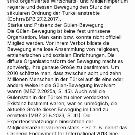
strikt organisiertes Wirtschafts- und Medienimperium
regierte und dessen Bewegung den Sturz der
säkularen Ordnung der Türkei anstrebte
(Dohrn/BPB 27.2.2017).
Stärke und Präsenz der Gülen-Bewegung
Die Gülen-Bewegung ist keine fest umrissene
Organisation. Man kann bzw. konnte nicht offiziell
Mitglied werden. Vor ihrem Verbot bildete die
Bewegung eine lose Ansammlung von religiösen,
erzieherischen und sozialen Einrichtungen. Die
diffuse Organisationsform der Bewegung macht es
schwierig, ihre genaue Größe zu bestimmen. Um
2010 schätzte man, dass zwischen acht und zehn
Millionen Menschen in der Türkei auf die eine oder
andere Weise in die Gülen-Bewegung involviert
waren (MBZ 2.2025a, S. 45). Auch weil die
Gülenisten in der Türkei zu einer verdeckten
Existenz bestimmt waren, war es unmöglich, die
aktuelle Größe dieser Bewegung im Land zu
ermitteln (MBZ 31.8.2023, S. 41). Die
Expertenschätzungen hinsichtlich der
Mitgliederanzahl variieren stark. - So z. B. nennt das
Carnegie Endowment for International 2013 eine