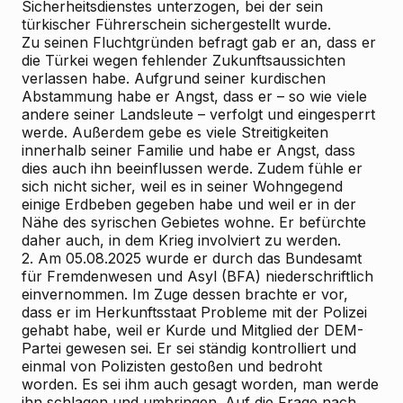
Sicherheitsdienstes unterzogen, bei der sein
türkischer Führerschein sichergestellt wurde.
Zu seinen Fluchtgründen befragt gab er an, dass er
die Türkei wegen fehlender Zukunftsaussichten
verlassen habe. Aufgrund seiner kurdischen
Abstammung habe er Angst, dass er – so wie viele
andere seiner Landsleute – verfolgt und eingesperrt
werde. Außerdem gebe es viele Streitigkeiten
innerhalb seiner Familie und habe er Angst, dass
dies auch ihn beeinflussen werde. Zudem fühle er
sich nicht sicher, weil es in seiner Wohngegend
einige Erdbeben gegeben habe und weil er in der
Nähe des syrischen Gebietes wohne. Er befürchte
daher auch, in dem Krieg involviert zu werden.
2. Am 05.08.2025 wurde er durch das Bundesamt
für Fremdenwesen und Asyl (BFA) niederschriftlich
einvernommen. Im Zuge dessen brachte er vor,
dass er im Herkunftsstaat Probleme mit der Polizei
gehabt habe, weil er Kurde und Mitglied der DEM-
Partei gewesen sei. Er sei ständig kontrolliert und
einmal von Polizisten gestoßen und bedroht
worden. Es sei ihm auch gesagt worden, man werde
ihn schlagen und umbringen. Auf die Frage nach