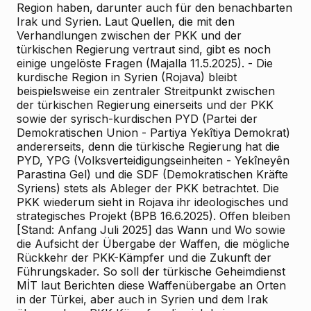
Region haben, darunter auch für den benachbarten
Irak und Syrien. Laut Quellen, die mit den
Verhandlungen zwischen der PKK und der
türkischen Regierung vertraut sind, gibt es noch
einige ungelöste Fragen (Majalla 11.5.2025). - Die
kurdische Region in Syrien (Rojava) bleibt
beispielsweise ein zentraler Streitpunkt zwischen
der türkischen Regierung einerseits und der PKK
sowie der syrisch-kurdischen PYD (Partei der
Demokratischen Union - Partiya Yekîtiya Demokrat)
andererseits, denn die türkische Regierung hat die
PYD, YPG (Volksverteidigungseinheiten - Yekîneyên
Parastina Gel) und die SDF (Demokratischen Kräfte
Syriens) stets als Ableger der PKK betrachtet. Die
PKK wiederum sieht in Rojava ihr ideologisches und
strategisches Projekt (BPB 16.6.2025). Offen bleiben
[Stand: Anfang Juli 2025] das Wann und Wo sowie
die Aufsicht der Übergabe der Waffen, die mögliche
Rückkehr der PKK-Kämpfer und die Zukunft der
Führungskader. So soll der türkische Geheimdienst
MİT laut Berichten diese Waffenübergabe an Orten
in der Türkei, aber auch in Syrien und dem Irak