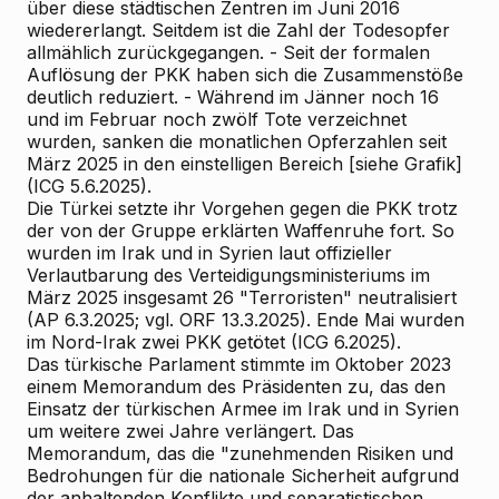
über diese städtischen Zentren im Juni 2016
wiedererlangt. Seitdem ist die Zahl der Todesopfer
allmählich zurückgegangen. - Seit der formalen
Auflösung der PKK haben sich die Zusammenstöße
deutlich reduziert. - Während im Jänner noch 16
und im Februar noch zwölf Tote verzeichnet
wurden, sanken die monatlichen Opferzahlen seit
März 2025 in den einstelligen Bereich [siehe Grafik]
(ICG 5.6.2025).
Die Türkei setzte ihr Vorgehen gegen die PKK trotz
der von der Gruppe erklärten Waffenruhe fort. So
wurden im Irak und in Syrien laut offizieller
Verlautbarung des Verteidigungsministeriums im
März 2025 insgesamt 26 "Terroristen" neutralisiert
(AP 6.3.2025; vgl. ORF 13.3.2025). Ende Mai wurden
im Nord-Irak zwei PKK getötet (ICG 6.2025).
Das türkische Parlament stimmte im Oktober 2023
einem Memorandum des Präsidenten zu, das den
Einsatz der türkischen Armee im Irak und in Syrien
um weitere zwei Jahre verlängert. Das
Memorandum, das die "zunehmenden Risiken und
Bedrohungen für die nationale Sicherheit aufgrund
der anhaltenden Konflikte und separatistischen