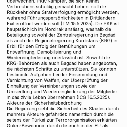
überwachen. PKK-Kämpfer, die sich keines
Verbrechens schuldig gemacht haben, soll die
Rückkehr ohne Strafverfolgung ermöglicht werden,
während Führungspersönlichkeiten in Drittländern
Exil eröffnet werden soll (TM 15.5.2025). Die PKK ist
hauptsächlich im Nordirak ansässig, weshalb die
Beteiligung sowohl der Zentralregierung in Bagdad
als auch der Regionalregierung Kurdistans (KRG) in
Erbil für den Erfolg der Bemühungen um
Entwaffnung, Demobilisierung und
Wiedereingliederung unerlässlich ist. Sowohl die
KRG-Behörden als auch Bagdad haben angeboten,
die nächsten Schritte zu unterstützen. Sie könnten
bestimmte Aufgaben bei der Einsammlung und
Vernichtung von Waffen, der Überprüfung der
Einhaltung der Vereinbarungen sowie der
Umsiedlung und Wiedereingliederung der Mitglieder
in das zivile Leben übernehmen (ICG 16.5.2025).
Akteure der Sicherheitsbedrohung
Die Regierung sieht die Sicherheit des Staates durch
mehrere Akteure gefährdet: namentlich durch die
seitens der Türkei zur Terrororganisation erklärten
Gülen-Bewegung, durch die auch in der EU als