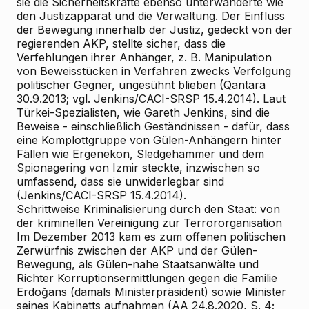
sie die Sicherheitskräfte ebenso unterwanderte wie
den Justizapparat und die Verwaltung. Der Einfluss
der Bewegung innerhalb der Justiz, gedeckt von der
regierenden AKP, stellte sicher, dass die
Verfehlungen ihrer Anhänger, z. B. Manipulation
von Beweisstücken in Verfahren zwecks Verfolgung
politischer Gegner, ungesühnt blieben (Qantara
30.9.2013; vgl. Jenkins/CACI-SRSP 15.4.2014). Laut
Türkei-Spezialisten, wie Gareth Jenkins, sind die
Beweise - einschließlich Geständnissen - dafür, dass
eine Komplottgruppe von Gülen-Anhängern hinter
Fällen wie Ergenekon, Sledgehammer und dem
Spionagering von Izmir steckte, inzwischen so
umfassend, dass sie unwiderlegbar sind
(Jenkins/CACI-SRSP 15.4.2014).
Schrittweise Kriminalisierung durch den Staat: von
der kriminellen Vereinigung zur Terrororganisation
Im Dezember 2013 kam es zum offenen politischen
Zerwürfnis zwischen der AKP und der Gülen-
Bewegung, als Gülen-nahe Staatsanwälte und
Richter Korruptionsermittlungen gegen die Familie
Erdoğans (damals Ministerpräsident) sowie Minister
seines Kabinetts aufnahmen (AA 24.8.2020, S. 4;