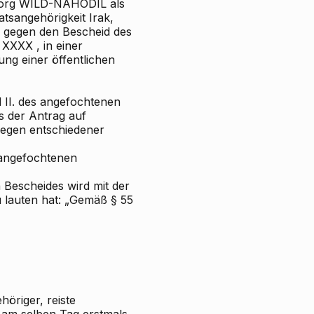
Georg WILD-NAHODIL als
tsangehörigkeit Irak,
, gegen den Bescheid des
XXXX , in einer
ng einer öffentlichen
d II. des angefochtenen
s der Antrag auf
gen entschiedener
 angefochtenen
 Bescheides wird mit der
 lauten hat: „Gemäß § 55
höriger, reiste