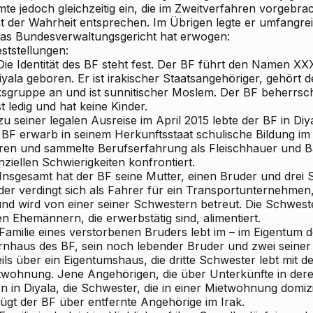
mte jedoch gleichzeitig ein, die im Zweitverfahren vorgeb
ht der Wahrheit entsprechen. Im Übrigen legte er umfangrei
 Das Bundesverwaltungsgericht hat erwogen:
eststellungen:
. Die Identität des BF steht fest. Der BF führt den Namen
iyala geboren. Er ist irakischer Staatsangehöriger, gehört 
ksgruppe an und ist sunnitischer Moslem. Der BF beherrsch
st ledig und hat keine Kinder.
zu seiner legalen Ausreise im April 2015 lebte der BF in Diya
 BF erwarb in seinem Herkunftsstaat schulische Bildung i
ren und sammelte Berufserfahrung als Fleischhauer und Bä
nziellen Schwierigkeiten konfrontiert.
 Insgesamt hat der BF seine Mutter, einen Bruder und drei 
er verdingt sich als Fahrer für ein Transportunternehmen,
 und wird von einer seiner Schwestern betreut. Die Schwes
n Ehemännern, die erwerbstätig sind, alimentiert.
Familie eines verstorbenen Bruders lebt im – im Eigentum d
ernhaus des BF, sein noch lebender Bruder und zwei seine
ils über ein Eigentumshaus, die dritte Schwester lebt mit d
twohnung. Jene Angehörigen, die über Unterkünfte in der
n in Diyala, die Schwester, die in einer Mietwohnung domizil
fügt der BF über entfernte Angehörige im Irak.