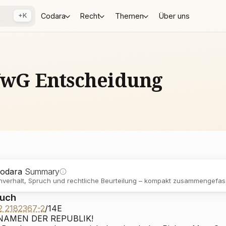
+K
Codara
Recht
Themen
Über uns
BVwG Entscheidung
odara
Summary
verhalt, Spruch und rechtliche Beurteilung – kompakt zusammengefass
ruch
2 2182367-2
/14E
NAMEN DER REPUBLIK!