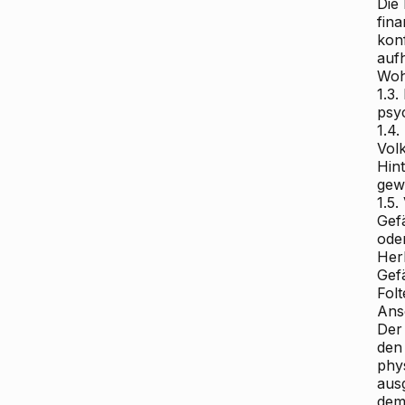
Die 
fina
konf
aufh
Woh
1.3
psy
1.4.
Volk
Hin
gew
1.5.
Gef
ode
Herk
Gef
Fol
Ans
Der
den
phy
aus
dem