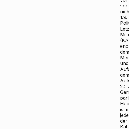
von
von
nic
1.9.
Poli
Let
Mit
(KAS
enor
dem
Men
und
Auf
gemi
Aufs
2.5.
Gem
parl
Hau
ist 
jed
der
Kabi