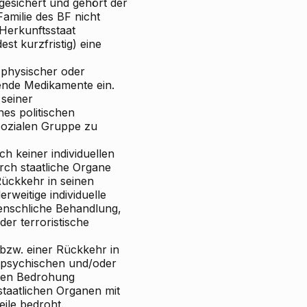
bgesichert und gehört der
 Familie des BF nicht
 Herkunftsstaat
st kurzfristig) eine
 physischer oder
ende Medikamente ein.
 seiner
nes politischen
sozialen Gruppe zu
h keiner individuellen
ch staatliche Organe
Rückkehr in seinen
rweitige individuelle
enschliche Behandlung,
er terroristische
(bzw. einer Rückkehr in
r psychischen und/oder
nten Bedrohung
staatlichen Organen mit
ile bedroht.