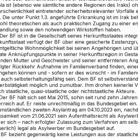
ala ist (ebenso wie sämtliche andere Regionen des Iraks) o
scheinlichkeit eintretender sicherheitsrelevanter Vorfälle 
1. Die unter Punkt 1.3. angeführte Erkrankung ist im Irak b
ohl theoretischen als auch praktischen Zugang zu einer 
andlung sowie den notwendigen Wirkstoffen haben.
 Der BF ist in die Gesellschaft seines Herkunftsstaates integr
unftsstaat verfügt der BF über eine gesicherte Existenzgr
ntgeltliche Wohnmöglichkeit bei seinen Angehörigen und üb
vate Anknüpfungspunkte in seiner Herkunftsregion in Gestal
enden Mutter und Geschwister und seiner entfernteren Ang
olgter Rückkehr Aufnahme im Familienverband finden, einer 
hgehen können und - sofern er dies wünscht - im Familie
 auch selbsterhaltungsfähig sein. Dem BF ist selbstverstän
erbstätigkeit möglich und zumutbar. Ihm drohen keinerlei
h staatliche, quasi-staatliche oder nichtstaatliche Akteure.
 Der BF hält sich seit Mai 2015, sohin seit rund zehn Jahr
rreich auf. Er reiste unrechtmäßig in das Bundesgebiet ein
enständlichen zweiten Asylantrag am 04.10.2023 ein, nach
ksamkeit vom 21.06.2021 sein Aufenthaltsrecht als Asylwer
t er sich – nach erfolgter Zulassung zum Verfahren am selb
erlich) legal als Asylwerber im Bundesgebiet auf.
 BF bezieht gegenwärtig keine Leistungen aus der staatli