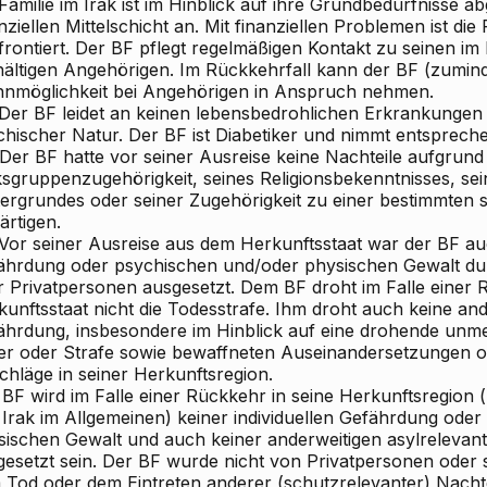
Familie im Irak ist im Hinblick auf ihre Grundbedürfnisse a
nziellen Mittelschicht an. Mit finanziellen Problemen ist die
rontiert. Der BF pflegt regelmäßigen Kontakt zu seinen im
ältigen Angehörigen. Im Rückkehrfall kann der BF (zuminde
nmöglichkeit bei Angehörigen in Anspruch nehmen.
. Der BF leidet an keinen lebensbedrohlichen Erkrankungen
chischer Natur. Der BF ist Diabetiker und nimmt entsprech
 Der BF hatte vor seiner Ausreise keine Nachteile aufgrund
sgruppenzugehörigkeit, seines Religionsbekenntnisses, sei
tergrundes oder seiner Zugehörigkeit zu einer bestimmten 
ärtigen.
 Vor seiner Ausreise aus dem Herkunftsstaat war der BF auc
ährdung oder psychischen und/oder physischen Gewalt dur
r Privatpersonen ausgesetzt. Dem BF droht im Falle einer 
unftsstaat nicht die Todesstrafe. Ihm droht auch keine ande
ährdung, insbesondere im Hinblick auf eine drohende unm
ter oder Strafe sowie bewaffneten Auseinandersetzungen od
chläge in seiner Herkunftsregion.
 BF wird im Falle einer Rückkehr in seine Herkunftsregion 
 Irak im Allgemeinen) keiner individuellen Gefährdung ode
sischen Gewalt und auch keiner anderweitigen asylreleva
gesetzt sein. Der BF wurde nicht von Privatpersonen oder 
 Tod oder dem Eintreten anderer (schutzrelevanter) Nachte