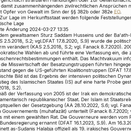
 gerichtlich strafbaren Handlungen oder zur Geltendmac
 damit zusammenhängenden zivilrechtlichen Ansprüchen 
ht Opfer von Gewalt im Sinn der §§ 382b oder 382e
EO
.
 Zur Lage im Herkunftsstaat werden folgende Feststellungen
tische Lage
zte Änderung 2024-03-27 13:35
 dem gewaltsamen Sturz Saddam Husseins und der Ba'ath-
 2.5.2018, S.2; vgl.DFAT 17.8.2020, S.9) wurde die politisc
m verändert (KAS 2.5.2018, S.2; vgl. Fanack 8.7.2020). 200
okratische Wahlen ab und führte eine Verfassung ein, die 
schenrechtsbestimmungen enthält. Das Machtvakuum info
 die Misswirtschaft der Besatzungstruppen führten hingege
stand gegen die US-geführten Koalitionstruppen (DFAT 17.8
schte Bild ist das Ergebnis der intensiven politischen Dyna
tieg des Islamischen Staates (IS) auf eine harte Probe ges
2018, S.2).
äß der Verfassung von 2005 ist der Irak ein demokratische
amentarisch republikanischer Staat. Der Islam ist Staatsrel
ptquellen der Gesetzgebung (AA 28.10.2022, S.6; vgl. Fana
in Gouvernements (muhafazāt) unterteilt (Fanack 8.7.2020; v
es mit einem gewählten Rat. Die Gouverneure werden vom 
 Bundesregierung ernannt (DFAT 16.1.2023, S.9). Am 16.3.20
nett as-Sudanis Halabja offiziell als 19. irakisches Gouve