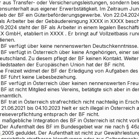
r aus Transfer- oder Versicherungsleistungen, sondern best
ensunterhalt aus eigener Erwerbstätigkeit. Im Zeitraum Ju
rieb der BF ein Güterbeförderungsgewerbe. Von 22.04.2024
als Arbeiter bei der Gebäudereinigung XXXX in XXXX beschä
9.2024 steht der BF als Arbeiter in einem legalen Beschäft
 GmbH, etabliert in XXXX . Er bringt auf Vollzeitbasis run
dienen.
 BF verfügt über keine nennenswerten Deutschkenntnisse.
BF verfügt in Österreich über keine Angehörigen, einer se
Deutschland. Zu diesem pflegt der BF keinen Kontakt. Weite
liedstaaten der Europäischen Union hat der BF nicht.
ne Freizeit widmet der BF der Erledigung von Aufgaben des 
 BF führt keine Liebesbeziehung.
 BF verfügt in Österreich über keinen nennenswerten Freu
BF ist nicht Mitglied eines Vereins, betätigte sich aber in d
enamtlich.
BF trat in Österreich strafrechtlich nicht nachteilig in Ersc
21.06.2021 bis 04.10.2023 hielt er sich illegal in Österreich 
reiseverpflichtung entsprach der BF nicht.
 maßgebliche Integration des BF in Österreich ist nicht vorl
. Der Aufenthalt des BF im Bundesgebiet war nie nach § 46
G
2005 geduldet. Der Aufenthalt ist nicht zur Gewährleistun