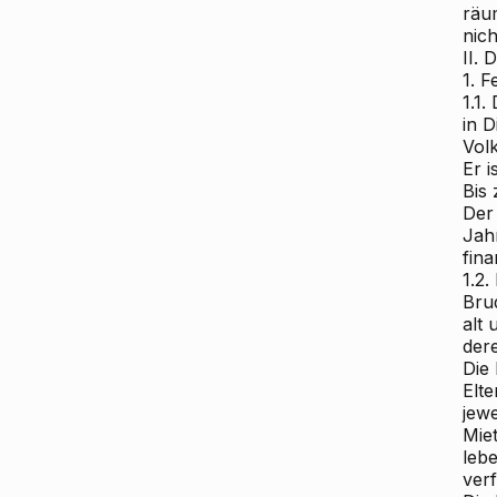
räu
nic
II.
1. F
1.1
in D
Vol
Er i
Bis 
Der
Jah
fina
1.2.
Brud
alt
dere
Die 
Elt
jewe
Mie
lebe
ver