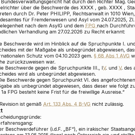
 Bundesverwaltungsgericht hat durch den Richter Mag. 
zelrichter über die Beschwerde des XXXX , geb. XXXX , Staa
treten durch Dr. Peter PHILIPP, Rechtsanwalt in 1010 Wien
desamtes für Fremdenwesen und Asyl vom 24.07.2025, Zl. 
elegenheit nach dem AsylG und dem
FPG
nach Durchführu
dlichen Verhandlung am 27.02.2026 zu Recht erkannt:
ie Beschwerde wird im Hinblick auf die Spruchpunkte I. un
cheides mit der Maßgabe als unbegründet abgewiesen, das
ernationalen Schutz vom 04.10.2023 gem.
§ 68 Abs 1 AVG
we
he zurückzuweisen war.
Die Beschwerde gegen die Spruchpunkte III., I
V
. und
V
. des
cheides wird als unbegründet abgewiesen.
. Die Beschwerde gegen Spruchpunkt VI. des angefochtenen
gabe als unbegründet abgewiesen, dass dieser wie folgt zu
1a FPG besteht keine Frist für die freiwillige Ausreise.“
 Revision ist gemäß
Art. 133 Abs. 4 B-VG
nicht zulässig.
t
scheidungsgründe:
Verfahrensgang:
er Beschwerdeführer (i.d.F. „BF“), ein irakischer Staatsange