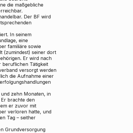
hne die maßgebliche
erreichbar.
ehandelbar. Der BF wird
entsprechenden
iert. In seinem
undlage, eine
er familiäre sowie
t (zumindest) seiner dort
ehörigen. Er wird nach
beruflichen Tätigkeit
nverband versorgt werden
dlich die Aufnahme einer
 Verfolgungshandlungen
en und zehn Monaten, in
. Er brachte den
dem er zuvor mit
ber verloren hatte, und
en Tag – seither
chen Grundversorgung