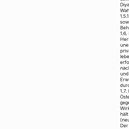
Diy
Wahr
1.5.
sow
Beh
1.6.
Herk
une
pri
leb
erf
nac
und
Erw
durc
1.7.
Öste
geg
Wir
häl
(neu
Der