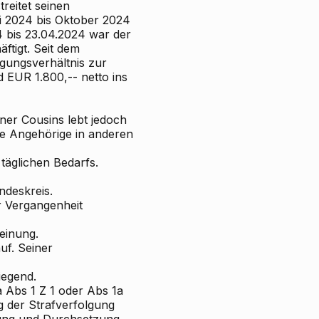
reitet seinen
ni 2024 bis Oktober 2024
 bis 23.04.2024 war der
ftigt. Seit dem
igungsverhältnis zur
d EUR 1.800,-- netto ins
iner Cousins lebt jedoch
re Angehörige in anderen
täglichen Bedarfs.
ndeskreis.
er Vergangenheit
heinung.
auf. Seiner
iegend.
a Abs 1 Z 1 oder Abs 1a
g der Strafverfolgung