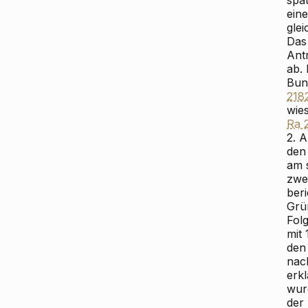
spät
ein
glei
Das
Antr
ab.
Bun
218
wie
Ra 
2. 
den
am 
zwe
ber
Grü
Folg
mit
den
nac
erk
wur
der