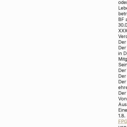
ode
Leb
bet
BF 
30.0
XXXX
Ver
Der
Der 
in 
Mitg
Sei
Der
Der
Der 
ehr
Der 
Von 
Aus
Eine
1.8
FP