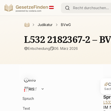
Judikatur
BVwG
L532 2182367-2 – 
Entscheidung
06. März 2026
Info
C
Sach
RIS
Sp
Spruch
L53
IM 
Text