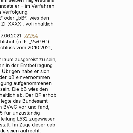
e am selben Tag erstmals
ündete er – im Verfahren
n Verfolgung.
“ oder „bB“) wies den
Zl. XXXX , vollinhaltlich
m
17.06.2021,
W284
htshof (i.d.F. „VwGH“)
schluss vom 20.10.2021,
raum ausgereist zu sein,
en in der Erstbefragung
m Übrigen habe er sich
 der bB einvernommen
befragung aufgenommenen
sein. Die bB wies den
haltlich ab. Der BF erhob
 legte das Bundesamt
dem BVwG vor und fand,
25 für unzuständig
bteilung L532 zugewiesen
tatt. Im Zuge dieser gab
de seien aufrecht,