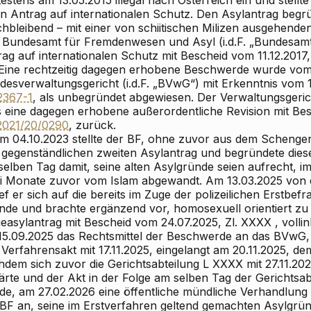
estens am 13.05.2015 illegal nach Österreich ein und stellt
en Antrag auf internationalen Schutz. Den Asylantrag begr
chbleibend – mit einer von schiitischen Milizen ausgehende
 Bundesamt für Fremdenwesen und Asyl (i.d.F. „Bundesamt
ag auf internationalen Schutz mit Bescheid vom 11.12.2017, 
 Eine rechtzeitig dagegen erhobene Beschwerde wurde vo
desverwaltungsgericht (i.d.F. „BVwG“) mit Erkenntnis vom 
2367-1
, als unbegründet abgewiesen. Der Verwaltungsgeric
s eine dagegen erhobene außerordentliche Revision mit Be
2021/20/0290
, zurück.
Am 04.10.2023 stellte der BF, ohne zuvor aus dem Schengen
 gegenständlichen zweiten Asylantrag und begründete dies
selben Tag damit, seine alten Asylgründe seien aufrecht, i
i Monate zuvor vom Islam abgewandt. Am 13.03.2025 von
ief er sich auf die bereits im Zuge der polizeilichen Erst
nde und brachte ergänzend vor, homosexuell orientiert zu 
easylantrag mit Bescheid vom 24.07.2025, Zl. XXXX , vollin
 15.09.2025 das Rechtsmittel der Beschwerde an das BVwG,
 Verfahrensakt mit 17.11.2025, eingelangt am 20.11.2025, 
hdem sich zuvor die Gerichtsabteilung L XXXX mit 27.11.20
lärte und der Akt in der Folge am selben Tag der Gerichtsa
de, am 27.02.2026 eine öffentliche mündliche Verhandlung s
 BF an, seine im Erstverfahren geltend gemachten Asylgrün