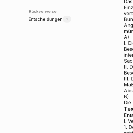
Das
Ein
Rückverweise
ver
Bun
Entscheidungen
1
Ang
mün
A)
I. D
Bes
int
Sac
II. 
Bes
III
Maß
Abs 
B)
Die
Tex
Ent
I. 
1. D