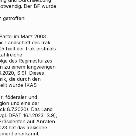
hung und Durchsetzung
notwendig. Der BF wurde
 getroffen:
Partei im März 2003
he Landschaft des Irak
5 hielt der Irak erstmals
zahlreiche
lge des Regimesturzes
n zu einem langwierigen
.2020, S.9). Dieses
mik, die durch den
tellt wurde (KAS
r, föderaler und
igion und eine der
ck 8.7.2020). Das Land
gl. DFAT 16.1.2023, S.9),
Präsidenten auf Anraten
23 hat das irakische
rnement anerkannt,