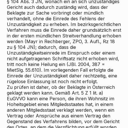
§ 104 Abs. 3 JN, wonach ein an sich unzuständiges
Gericht auch dadurch zuständig wird, dass der
Beklagte zur Sache vorbringt oder mündlich
verhandelt, ohne die Einrede des Fehlens der
Unzuständigkeit zu erheben. Im bezirksgerichtlichen
Verfahren muss die Einrede daher grundsätzlich erst
in der ersten mündlichen Streitverhandlung erhoben
werden (Mayr in Rechberger, ZPO, 3. Aufl., Rz 18
zu § 104 JN); dadurch, dass die
Unzuständigkeitseinrede im Einspruch oder einem
nicht aufgetragenen Schriftsatz nicht erhoben wird,
tritt noch keine Heilung ein (JBl. 2004, 387 =
MietSlg. 55.610). Im vorliegenden Fall erfolgte die
Einrede der Unzuständigkeit daher rechtzeitig, eine
rügelose Einlassung ist noch nicht erfolgt.
Zu prüfen ist daher, ob der Beklagte in Österreich
geklagt werden kann. Gemäß Art. 5 Z 1 lit. a)
EuGVVO kann eine Person, die ihren Wohnsitz im
Hoheitsgebiet eines Mitgliedsstaates hat, in einem
anderen Mitgliedsstaat verklagt werden, wenn ein
Vertrag oder Ansprüche aus einem Vertrag den
Gegenstand des Verfahrens bilden, vor dem Gericht
des Ortes, an dem die Verpflichtung erfüllt worden