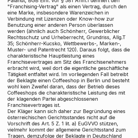
Palandt, BGB Einf. vor § 581 Anm.1 definiert den
"Franchising-Vertrag" als einen Vertrag, durch den
eine Marke, insbesondere Warenzeichen in
Verbindung mit Lizenzen oder Know-how zur
Benutzung einer anderen Person überlassen
werden (ähnlich auch Schönherr, Gewerblicher
Rechtsschutz und Urheberrecht, Grundriss, Allg.T
35; Schönherr-Kucsko, Wettbewerbs-, Marken-,
Muster- und Patentrecht 120). Daraus folgt, dass die
charakteristische Hauptleistung eines
Franchisevertrages am Sitz des Franchisenehmers
erbracht wird, weil dort die eigentliche geschäftliche
Tätigkeit entfaltet wird. Im vorliegenden Fall betreibt
der Beklagte einen Coffeeshop in Berlin und besteht
wohl kein Zweifel daran, dass der Betrieb dieses
Coffeeshops die charakteristische Leistung des mit
der klagenden Partei abgeschlossenen
Franchisevertrages ist.
Der Kläger kann sich daher zur Begründung eines
österreichischen Gerichtsstandes nicht auf die
Vorschrift des Art. 5 Z. 1 lit. a) EuGVVO stützen,
vielmehr kommt der allgemeine Gerichtsstand zum
Tragen, demzufolge der Beklagte in Deutschland