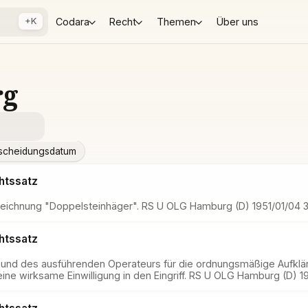
+K
Codara
Recht
Themen
Über uns
rg
scheidungsdatum
htssatz
eichnung "Doppelsteinhäger". RS U OLG Hamburg (D) 1951/01/04 3
htssatz
fs und des ausführenden Operateurs für die ordnungsmäßige Aufklä
eine wirksame Einwilligung in den Eingriff. RS U OLG Hamburg (D) 1