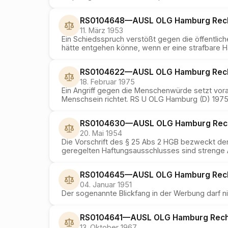
RS0104648
—
AUSL OLG Hamburg
Rec
11. März 1953
Ein Schiedsspruch verstößt gegen die öffentli
hätte entgehen könne, wenn er eine strafbare H
RS0104622
—
AUSL OLG Hamburg
Rec
18. Februar 1975
Ein Angriff gegen die Menschenwürde setzt vora
Menschsein richtet. RS U OLG Hamburg (D) 197
RS0104630
—
AUSL OLG Hamburg
Rec
20. Mai 1954
Die Vorschrift des § 25 Abs 2 HGB bezweckt den
geregelten Haftungsausschlusses sind strenge A
RS0104645
—
AUSL OLG Hamburg
Rec
04. Januar 1951
Der sogenannte Blickfang in der Werbung darf n
RS0104641
—
AUSL OLG Hamburg
Rech
13. Oktober 1967