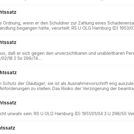
htssatz
che Ordnung, wenn er den Schuldner zur Zahlung eines Schadener
andlung begangen hätte, verurteilt. RS U OLG Hamburg (D) 1953/0
htssatz
us, daß er sich gegen den unverzichtbaren und unableitbaren Per
5/02/18 2 Ss 299/74…
htssatz
 Schutz der Gläubiger; sie ist als Ausnahmevorschrift eng auszule
nforderungen zu stellen. Das Risiko der Verzögerung der beantra
htssatz
icht unwahr sein. RS U OLG Hamburg (D) 1951/01/04 3 U 298/50 Ve
tssatz