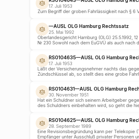
RS0104643
—
AUSL OLG Hamburg
Rec
17. Juli 1953
Zum Begriff der groben Fahrlässigkeit nach § 6
—
AUSL OLG Hamburg
Rechtssatz
25. Mai 1992
Oberlandesgericht Hamburg (OLG) 25.5.1992, 12 
Nr 230 Sowohl nach dem EuGVÜ als auch nach 
RS0104635
—
AUSL OLG Hamburg
Rec
17. Juli 1953
Läßt der Versicherungsnehmer nachts das gegen
Zündschlüssel ab, so stellt dies eine grobe Fahr
RS0104631
—
AUSL OLG Hamburg
Rech
30. November 1951
Hat ein Schuldner sich seinem Arbeitgeber gege
des Schuldners einbehalten wird, so geht die h
RS0104625
—
AUSL OLG Hamburg
Rec
28. September 1989
Eine Revisionsbegründung kann per Telekopie (T
Empfänger unter Ausschluß privater Personen und