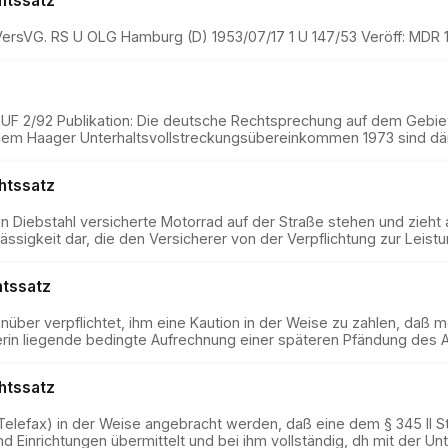
htssatz
 VersVG. RS U OLG Hamburg (D) 1953/07/17 1 U 147/53 Veröff: MDR
UF 2/92 Publikation: Die deutsche Rechtsprechung auf dem Gebiet 
dem Haager Unterhaltsvollstreckungsübereinkommen 1973 sind d
htssatz
 Diebstahl versicherte Motorrad auf der Straße stehen und zieht
lässigkeit dar, die den Versicherer von der Verpflichtung zur Leist
tssatz
nüber verpflichtet, ihm eine Kaution in der Weise zu zahlen, daß 
ierin liegende bedingte Aufrechnung einer späteren Pfändung des
htssatz
elefax) in der Weise angebracht werden, daß eine dem § 345 II S
 Einrichtungen übermittelt und bei ihm vollständig, dh mit der Un