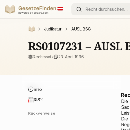
Judikatur
AUSL BSG
RS0107231 – AUSL 
Rechtssatz
23. April 1996
Info
Rec
RIS
Die
Sac
Lei
Rückverweise
Die
Reg