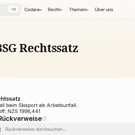
+K
Codara
Recht
Themen
Über uns
BSG Rechtssatz
htssatz
ll beim Skisport als Arbeitsunfall.
öff: NZS 1996,441
Rückverweise