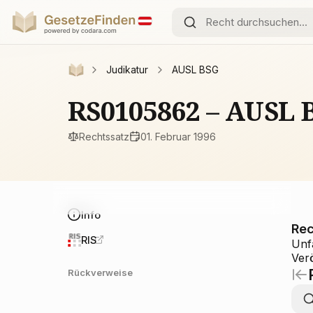
Judikatur
AUSL BSG
RS0105862 – AUSL 
Rechtssatz
01. Februar 1996
Info
Rec
RIS
Unfa
Ver
Rückverweise