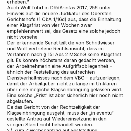
erheben.“
Auch
Wolf
führt in DRdA-infas 2017, 256 unter
Hinweis auf die neuere Judikatur des Obersten
Gerichtshofs (1 ObA 1/16d) aus, dass die Einhaltung
einer Klagsfrist von vier Wochen zwar
empfehlenswert sei, das Gesetz eine solche jedoch
nicht vorsehe.
Der erkennende Senat teilt die von
Schrittwieser
und
Wolf
vertretene Rechtsansicht, dass im
Verfahren nach § 15l Abs 2 MSchG keine Klagsfrist
gilt. Es könnte höchstens daran gedacht werden,
der Arbeitnehmerin eine Aufgriffsobliegenheit –
ähnlich der Feststellung des aufrechten
Dienstverhältnisses nach dem VBG – aufzuerlegen,
damit der Arbeitgeber nicht zu lange im Unklaren
über eine mögliche Klagseinbringung gelassen wird.
Eine solche „Frist“ ist aber sicherlich hier noch nicht
abgelaufen.
Da das Gericht von der Rechtzeitigkeit der
Klagseinbringung ausgeht, muss der „in eventu“
gestellte Antrag auf Wiedereinsetzung in den
vorigen Stand nicht behandelt werden.
2.) Zum Zwischenantrag auf Feststellung: