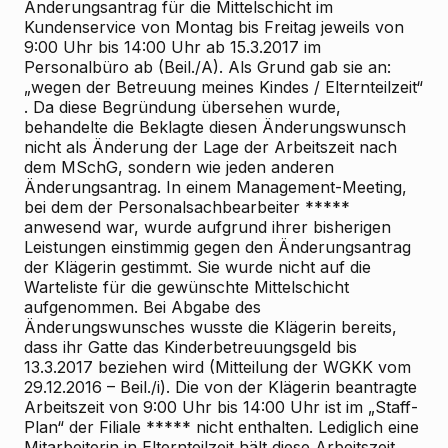
Änderungsantrag für die Mittelschicht im
Kundenservice von Montag bis Freitag jeweils von
9:00 Uhr bis 14:00 Uhr ab 15.3.2017 im
Personalbüro ab (Beil./A). Als Grund gab sie an:
„wegen der Betreuung meines Kindes / Elternteilzeit“
. Da diese Begründung übersehen wurde,
behandelte die Beklagte diesen Änderungswunsch
nicht als Änderung der Lage der Arbeitszeit nach
dem MSchG, sondern wie jeden anderen
Änderungsantrag. In einem Management-Meeting,
bei dem der Personalsachbearbeiter *****
anwesend war, wurde aufgrund ihrer bisherigen
Leistungen einstimmig gegen den Änderungsantrag
der Klägerin gestimmt. Sie wurde nicht auf die
Warteliste für die gewünschte Mittelschicht
aufgenommen. Bei Abgabe des
Änderungswunsches wusste die Klägerin bereits,
dass ihr Gatte das Kinderbetreuungsgeld bis
13.3.2017 beziehen wird (Mitteilung der WGKK vom
29.12.2016 – Beil./i). Die von der Klägerin beantragte
Arbeitszeit von 9:00 Uhr bis 14:00 Uhr ist im „Staff-
Plan“ der Filiale ***** nicht enthalten. Lediglich eine
Mitarbeiterin in Elternteilzeit hält diese Arbeitszeit