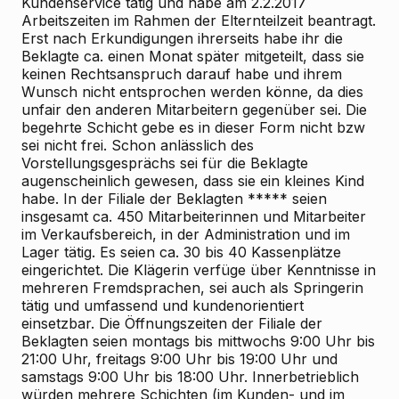
Kundenservice tätig und habe am 2.2.2017
Arbeitszeiten im Rahmen der Elternteilzeit beantragt.
Erst nach Erkundigungen ihrerseits habe ihr die
Beklagte ca. einen Monat später mitgeteilt, dass sie
keinen Rechtsanspruch darauf habe und ihrem
Wunsch nicht entsprochen werden könne, da dies
unfair den anderen Mitarbeitern gegenüber sei. Die
begehrte Schicht gebe es in dieser Form nicht bzw
sei nicht frei. Schon anlässlich des
Vorstellungsgesprächs sei für die Beklagte
augenscheinlich gewesen, dass sie ein kleines Kind
habe. In der Filiale der Beklagten ***** seien
insgesamt ca. 450 Mitarbeiterinnen und Mitarbeiter
im Verkaufsbereich, in der Administration und im
Lager tätig. Es seien ca. 30 bis 40 Kassenplätze
eingerichtet. Die Klägerin verfüge über Kenntnisse in
mehreren Fremdsprachen, sei auch als Springerin
tätig und umfassend und kundenorientiert
einsetzbar. Die Öffnungszeiten der Filiale der
Beklagten seien montags bis mittwochs 9:00 Uhr bis
21:00 Uhr, freitags 9:00 Uhr bis 19:00 Uhr und
samstags 9:00 Uhr bis 18:00 Uhr. Innerbetrieblich
würden mehrere Schichten (im Kunden- und im