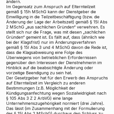
ändern.
Im Gegensatz zum Anspruch auf Elternteilzeit
gemäß § 15h MSchG kann der Dienstgeber die
Einwilligung in die Teilzeitbeschäftigung (bzw. die
Änderung der Lage der Arbeitszeit) gemäß § 15l Abs
2 MSchG „aus sachlichen Gründen“ verwehren. Es
stellt sich nur die Frage, was mit diesen „sachlichen
Gründen“ gemeint ist. Es fällt auf, dass (ähnlich wie
bei der Klagsfrist) nur im Änderungsverfahren
gemäß § 15l Abs 3 und 4 MSchG davon die Rede ist,
dass die Klagsabweisung eine Folge des
Überwiegens von betrieblichen Erfordernissen
gegenüber den Interessen der Dienstnehmerin im
Hinblick auf die beabsichtigte Änderung oder
vorzeitige Beendigung zu sein hat.
Der Gesetzgeber hat für den Erwerb des Anspruchs
auf Elternteilzeit im Vergleich zu anderen
Bestimmungen (z.B. Möglichkeit der
Kündigungsanfechtung wegen Sozialwidrigkeit nach
§ 105 Abs 3 Z 2 ArbVG) eine lange
Unternehmenszugehörigkeit normiert (drei Jahre).
Das lässt (im Zusammenhang mit der Formulierung
des § 15l Abs 2 MSchG) durchaus den Schluss zu,