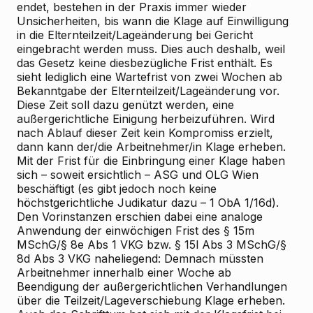
endet, bestehen in der Praxis immer wieder
Unsicherheiten, bis wann die Klage auf Einwilligung
in die Elternteilzeit/Lageänderung bei Gericht
eingebracht werden muss. Dies auch deshalb, weil
das Gesetz keine diesbezügliche Frist enthält. Es
sieht lediglich eine Wartefrist von zwei Wochen ab
Bekanntgabe der Elternteilzeit/Lageänderung vor.
Diese Zeit soll dazu genützt werden, eine
außergerichtliche Einigung herbeizuführen. Wird
nach Ablauf dieser Zeit kein Kompromiss erzielt,
dann kann der/die Arbeitnehmer/in Klage erheben.
Mit der Frist für die Einbringung einer Klage haben
sich – soweit ersichtlich – ASG und OLG Wien
beschäftigt (es gibt jedoch noch keine
höchstgerichtliche Judikatur dazu – 1 ObA 1/16d).
Den Vorinstanzen erschien dabei eine analoge
Anwendung der einwöchigen Frist des § 15m
MSchG/§ 8e Abs 1 VKG bzw. § 15l Abs 3 MSchG/§
8d Abs 3 VKG naheliegend: Demnach müssten
Arbeitnehmer innerhalb einer Woche ab
Beendigung der außergerichtlichen Verhandlungen
über die Teilzeit/Lageverschiebung Klage erheben.