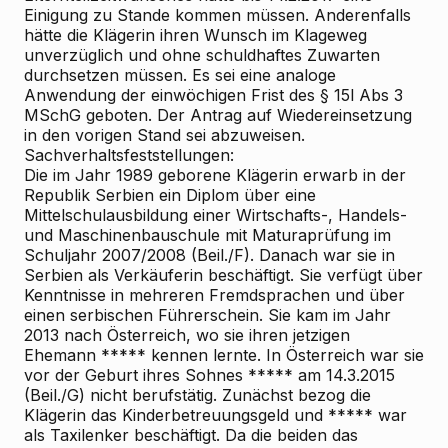
Einigung zu Stande kommen müssen. Anderenfalls
hätte die Klägerin ihren Wunsch im Klageweg
unverzüglich und ohne schuldhaftes Zuwarten
durchsetzen müssen. Es sei eine analoge
Anwendung der einwöchigen Frist des § 15l Abs 3
MSchG geboten. Der Antrag auf Wiedereinsetzung
in den vorigen Stand sei abzuweisen.
Sachverhaltsfeststellungen:
Die im Jahr 1989 geborene Klägerin erwarb in der
Republik Serbien ein Diplom über eine
Mittelschulausbildung einer Wirtschafts-, Handels-
und Maschinenbauschule mit Maturaprüfung im
Schuljahr 2007/2008 (Beil./F). Danach war sie in
Serbien als Verkäuferin beschäftigt. Sie verfügt über
Kenntnisse in mehreren Fremdsprachen und über
einen serbischen Führerschein. Sie kam im Jahr
2013 nach Österreich, wo sie ihren jetzigen
Ehemann ***** kennen lernte. In Österreich war sie
vor der Geburt ihres Sohnes ***** am 14.3.2015
(Beil./G) nicht berufstätig. Zunächst bezog die
Klägerin das Kinderbetreuungsgeld und ***** war
als Taxilenker beschäftigt. Da die beiden das