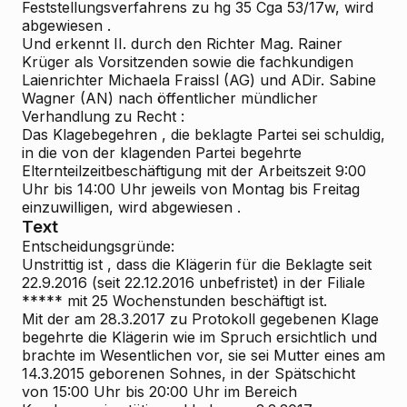
Feststellungsverfahrens zu hg 35 Cga 53/17w, wird
abgewiesen
.
Und erkennt
II.
durch den Richter Mag. Rainer
Krüger als Vorsitzenden sowie die fachkundigen
Laienrichter Michaela Fraissl (AG) und ADir. Sabine
Wagner (AN) nach öffentlicher mündlicher
Verhandlung
zu Recht
:
Das
Klagebegehren
, die beklagte Partei sei schuldig,
in die von der klagenden Partei begehrte
Elternteilzeitbeschäftigung mit der Arbeitszeit 9:00
Uhr bis 14:00 Uhr jeweils von Montag bis Freitag
einzuwilligen, wird
abgewiesen
.
Text
Entscheidungsgründe:
Unstrittig ist
, dass die Klägerin für die Beklagte seit
22.9.2016 (seit 22.12.2016 unbefristet) in der Filiale
***** mit 25 Wochenstunden beschäftigt ist.
Mit der am 28.3.2017 zu Protokoll gegebenen Klage
begehrte
die Klägerin
wie im Spruch ersichtlich und
brachte im Wesentlichen vor, sie sei Mutter eines am
14.3.2015 geborenen Sohnes, in der Spätschicht
von 15:00 Uhr bis 20:00 Uhr im Bereich