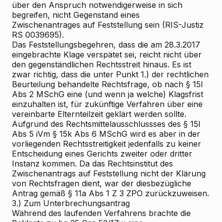
über den Anspruch notwendigerweise in sich
begreifen, nicht Gegenstand eines
Zwischenantrages auf Feststellung sein (RIS-Justiz
RS 0039695).
Das Feststellungsbegehren, dass die am 28.3.2017
eingebrachte Klage verspätet sei, reicht nicht über
den gegenständlichen Rechtsstreit hinaus. Es ist
zwar richtig, dass die unter Punkt 1.) der rechtlichen
Beurteilung behandelte Rechtsfrage, ob nach § 15l
Abs 2 MSchG eine (und wenn ja welche) Klagsfrist
einzuhalten ist, für zukünftige Verfahren über eine
vereinbarte Elternteilzeit geklärt werden sollte.
Aufgrund des Rechtsmittelausschlussses des § 15l
Abs 5 iVm § 15k Abs 6 MSchG wird es aber in der
vorliegenden Rechtsstreitigkeit jedenfalls zu keiner
Entscheidung eines Gerichts zweiter oder dritter
Instanz kommen. Da das Rechtsinstitut des
Zwischenantrags auf Feststellung nicht der Klärung
von Rechtsfragen dient, war der diesbezügliche
Antrag gemäß § 11a Abs 1 Z 3 ZPO zurückzuweisen.
3.) Zum Unterbrechungsantrag
Während des laufenden Verfahrens brachte die