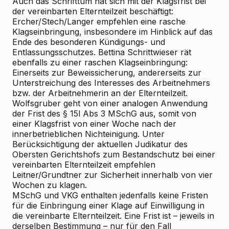
Auch das Schrifttum hat sich mit der Klagsfrist bei
der vereinbarten Elternteilzeit beschäftigt:
Ercher/Stech/Langer
empfehlen eine rasche
Klagseinbringung, insbesondere im Hinblick auf das
Ende des besonderen Kündigungs- und
Entlassungsschutzes.
Bettina Schrittwieser
rät
ebenfalls zu einer raschen Klagseinbringung:
Einerseits zur Beweissicherung, andererseits zur
Unterstreichung des Interesses des Arbeitnehmers
bzw. der Arbeitnehmerin an der Elternteilzeit.
Wolfsgruber
geht von einer analogen Anwendung
der Frist des § 15l Abs 3 MSchG aus, somit von
einer Klagsfrist von einer Woche nach der
innerbetrieblichen Nichteinigung. Unter
Berücksichtigung der aktuellen Judikatur des
Obersten Gerichtshofs zum Bestandschutz bei einer
vereinbarten Elternteilzeit empfehlen
Leitner/Grundtner
zur Sicherheit innerhalb von vier
Wochen zu klagen.
MSchG und VKG enthalten jedenfalls keine Fristen
für die Einbringung einer Klage auf Einwilligung in
die vereinbarte Elternteilzeit. Eine Frist ist – jeweils in
derselben Bestimmung – nur für den Fall