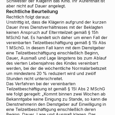
Schwester der Klägerin das Kind. Ihr Aufenthalt ist
aber nicht auf Dauer angelegt.
Rechtliche Beurteilung
Rechtlich folgt daraus:
Unstrittig ist, dass die Klägerin aufgrund der kurzen
Dauer ihres Dienstverhältnisses mit der Beklagten
keinen Anspruch auf Elternteilzeit gemäß § 15h
MSchG hat. Es handelt sich daher um einen Fall der
vereinbarten Teilzeitbeschäftigung gemäß § 15i Abs
1 MSchG. In diesem Fall kann mit dem Dienstgeber
eine Teilzeitbeschäftigung einschließlich Beginn,
Dauer, Ausmaß und Lage längstens bis zum Ablauf
des vierten Lebensjahres des Kindes vereinbart
werden, bei der die wöchentliche Normalarbeitszeit
um mindestens 20 % reduziert wird und zwölf
Stunden nicht unterschreitet.
Das Verfahren bei der vereinbarten
Teilzeitbeschäftigung ist gemäß § 15l Abs 2 MSchG
wie folgt geregelt:
„Kommt binnen zwei Wochen ab
Bekanntgabe keine Einigung zu Stande, so kann die
Dienstnehmerin den Dienstgeber auf Einwilligung in
eine Teilzeitbeschäftigung einschließlich deren
Beginn, Dauer, Lage und Ausmaß klagen. Das