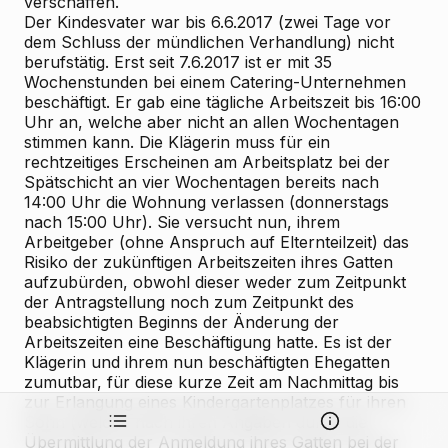
verschaffen.
Der Kindesvater war bis 6.6.2017 (zwei Tage vor
dem Schluss der mündlichen Verhandlung) nicht
berufstätig. Erst seit 7.6.2017 ist er mit 35
Wochenstunden bei einem Catering-Unternehmen
beschäftigt. Er gab eine tägliche Arbeitszeit bis 16:00
Uhr an, welche aber nicht an allen Wochentagen
stimmen kann. Die Klägerin muss für ein
rechtzeitiges Erscheinen am Arbeitsplatz bei der
Spätschicht an vier Wochentagen bereits nach
14:00 Uhr die Wohnung verlassen (donnerstags
nach 15:00 Uhr). Sie versucht nun, ihrem
Arbeitgeber (ohne Anspruch auf Elternteilzeit) das
Risiko der zukünftigen Arbeitszeiten ihres Gatten
aufzubürden, obwohl dieser weder zum Zeitpunkt
der Antragstellung noch zum Zeitpunkt des
beabsichtigten Beginns der Änderung der
Arbeitszeiten eine Beschäftigung hatte. Es ist der
Klägerin und ihrem nun beschäftigten Ehegatten
zumutbar, für diese kurze Zeit am Nachmittag bis
zur Erlangung eines Kindergartenplatzes für ihren
Sohn (welche nach ihren Angaben durch die
Übermittlung der Anmeldung ihres Gatten bei der