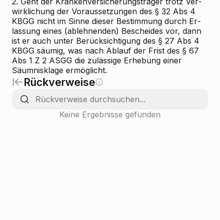
2. Geht der Krankenversicherungsträger trotz Ver­
wirk­li­chung der Vor­aus­set­zun­gen des § 32 Abs 4
KBGG nicht im Sinne dieser Bestimmung durch Er­
las­sung eines (ab­lehnenden) Be­schei­des vor, dann
ist er auch unter Berücksichtigung des § 27 Abs 4
KBGG säumig, was nach Ab­lauf der Frist des § 67
Abs 1 Z 2 ASGG die zulässige Er­he­bung einer
Säumnisklage er­mög­licht.
Rückverweise
Keine Ergebnisse gefunden