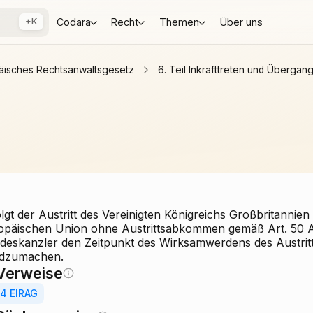
+K
Codara
Recht
Themen
Über uns
äisches Rechtsanwaltsgesetz
6. Teil Inkrafttreten und Überga
lgt der Austritt des Vereinigten Königreichs Großbritannie
opäischen Union ohne Austrittsabkommen gemäß Art. 50 Ab
deskanzler den Zeitpunkt des Wirksamwerdens des Austritt
dzumachen.
Verweise
änner 2016
44 EIRAG