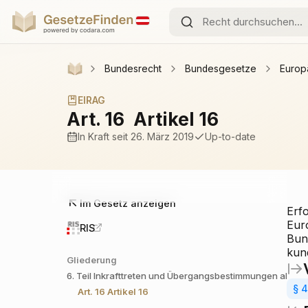
Bundesrecht
Bundesgesetze
Europ
EIRAG
Art. 16
Artikel 16
In Kraft
seit 26. März 2019
Up-to-date
Im Gesetz anzeigen
Erfo
Eur
RIS
Bun
kun
Gliederung
6. Teil
Inkrafttreten und Übergangsbestimmungen ab 1. J
§ 
Art. 16
Artikel 16