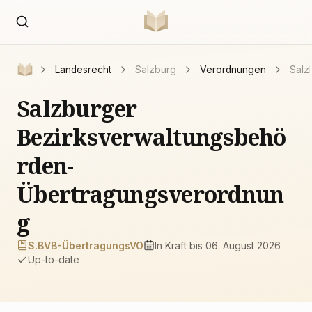
Landesrecht
Salzburg
Verordnungen
Salz
Salzburger
Bezirksverwaltungsbehö
rden-
Übertragungsverordnun
g
S.BVB-ÜbertragungsVO
In Kraft
bis 06. August 2026
Up-to-date