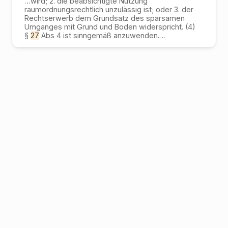
…
wird; 2. die beabsichtigte Nutzung
raumordnungsrechtlich unzulässig ist; oder 3. der
Rechtserwerb dem Grundsatz des sparsamen
Umganges mit Grund und Boden widerspricht. (4)
§
27
Abs 4 ist sinngemäß anzuwenden.
…