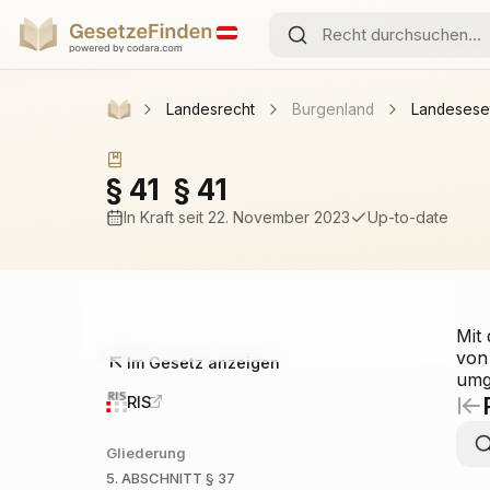
Landesrecht
Burgenland
Landesese
§ 41
§ 41
In Kraft
seit 22. November 2023
Up-to-date
Mit 
von
Im Gesetz anzeigen
umg
RIS
Gliederung
5. ABSCHNITT
§ 37