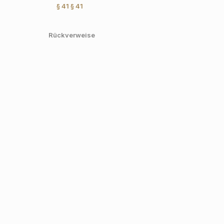
§ 41
§ 41
Rückverweise