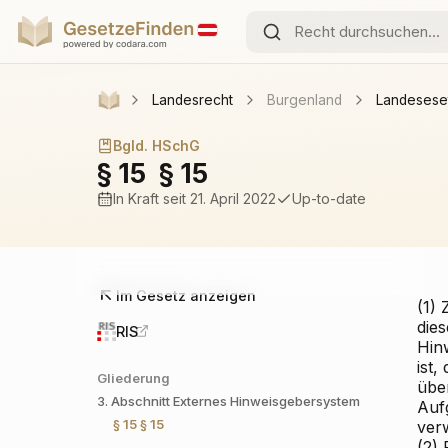
Landesrecht
Burgenland
Landesese
Bgld. HSchG
§ 15
§ 15
In Kraft
seit 21. April 2022
Up-to-date
Im Gesetz anzeigen
(1)
dies
RIS
Hin
ist,
Gliederung
über
3. Abschnitt
Externes Hinweisgebersystem
Aufg
§ 15
§ 15
verw
(2) 