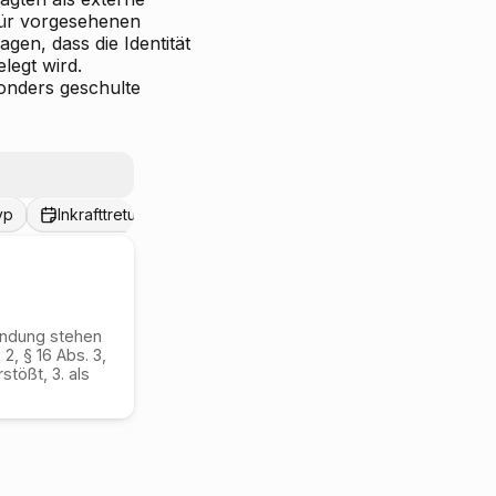
für vorgesehenen
gen, dass die Identität
legt wird.
onders geschulte
yp
Inkrafttretungsdatum
Außerkrafttretungsdatum
indung stehen
2, § 16 Abs. 3,
stößt, 3. als