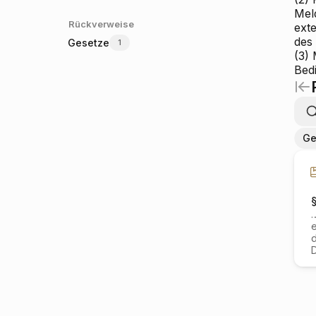
Mel
Rückverweise
exte
des
Gesetze
1
(3)
Bed
Ge
e
d
D