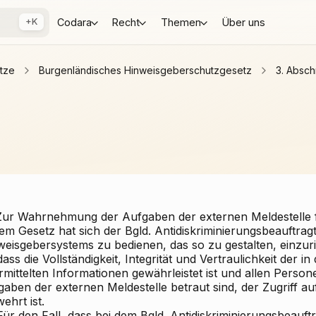
+K
Codara
Recht
Themen
Über uns
tze
Burgenländisches Hinweisgeberschutzgesetz
3. Absch
 Zur Wahrnehmung der Aufgaben der externen Meldestelle 
em Gesetz hat sich der Bgld. Antidiskriminierungsbeauftrag
weisgebersystems zu bedienen, das so zu gestalten, einzur
 dass die Vollständigkeit, Integrität und Vertraulichkeit der 
mittelten Informationen gewährleistet ist und allen Persone
aben der externen Meldestelle betraut sind, der Zugriff au
ehrt ist.
Für den Fall, dass bei dem Bgld. Antidiskriminierungsbeauft