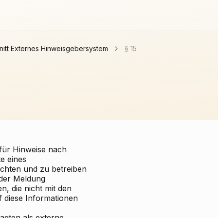
nitt Externes Hinweisgebersystem
§ 15
für Hinweise nach
te eines
ichten und zu betreiben
in der Meldung
n, die nicht mit den
f diese Informationen
ragten als externe