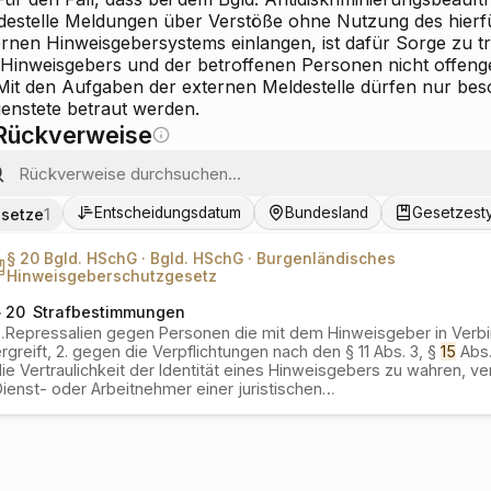
destelle Meldungen über Verstöße ohne Nutzung des hier
rnen Hinweisgebersystems einlangen, ist dafür Sorge zu tra
 Hinweisgebers und der betroffenen Personen nicht offenge
 Mit den Aufgaben der externen Meldestelle dürfen nur bes
ienstete betraut werden.
Rückverweise
Entscheidungsdatum
Bundesland
Gesetzest
setze
1
§ 20 Bgld. HSchG ·
Bgld. HSchG ·
Burgenländisches
Hinweisgeberschutzgesetz
§ 20
Strafbestimmungen
…
Repressalien gegen Personen die mit dem Hinweisgeber in Verb
rgreift, 2. gegen die Verpflichtungen nach den § 11 Abs. 3, §
15
Abs. 
ie Vertraulichkeit der Identität eines Hinweisgebers zu wahren, ver
ienst- oder Arbeitnehmer einer juristischen
…