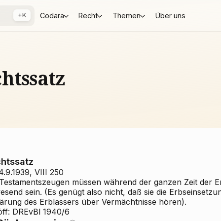
+K
Codara
Recht
Themen
Über uns
htssatz
htssatz
.9.1939, VIII 250
 Testamentszeugen müssen während der ganzen Zeit der Er
send sein. (Es genügt also nicht, daß sie die Erbseinsetzun
lärung des Erblassers über Vermächtnisse hören).
öff: DREvBl 1940/6