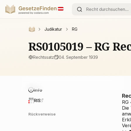
Judikatur
RG
RS0105019 – RG Rec
Rechtssatz
04. September 1939
Info
Rec
RIS
RG 4
Die
anwe
Rückverweise
Erk
Ver