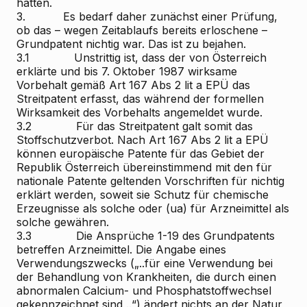
hätten.
3. Es bedarf daher zunächst einer Prüfung,
ob das – wegen Zeitablaufs bereits erloschene –
Grundpatent nichtig war. Das ist zu bejahen.
3.1 Unstrittig ist, dass der von Österreich
erklärte und bis 7. Oktober 1987 wirksame
Vorbehalt gemäß Art 167 Abs 2 lit a EPÜ das
Streitpatent erfasst, das während der formellen
Wirksamkeit des Vorbehalts angemeldet wurde.
3.2 Für das Streitpatent galt somit das
Stoffschutzverbot. Nach Art 167 Abs 2 lit a EPÜ
können europäische Patente für das Gebiet der
Republik Österreich übereinstimmend mit den für
nationale Patente geltenden Vorschriften für nichtig
erklärt werden, soweit sie Schutz für chemische
Erzeugnisse als solche oder (ua) für Arzneimittel als
solche gewähren.
3.3 Die Ansprüche 1-19 des Grundpatents
betreffen Arzneimittel. Die Angabe eines
Verwendungszwecks („..für eine Verwendung bei
der Behandlung von Krankheiten, die durch einen
abnormalen Calcium- und Phosphatstoffwechsel
gekennzeichnet sind,..“) ändert nichts an der Natur