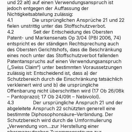
und 22 alt) auf einen Verwendungsanspruch ist
jedoch entgegen der Auffassung der
Nichtigkeitsabteilung zulässig:
4.1 Die ursprünglichen Ansprüche 21 und 22
fielen unstrittig unter das Stoffschutzverbot.
4.2 Seit der Entscheidung des Obersten
Patent- und Markensenats Op 3/04 (PBl 2006, 74)
entspricht es der ständigen Rechtsprechung auch
des Obersten Gerichtshofs, dass die Beschränkung
eines noch unter das Stoffschutzverbot fallenden
Patentanspruchs auf einen Verwendungsanspruch
(„Swiss Claim“) unter bestimmten Voraussetzungen
zulässig ist: Entscheidend ist, dass a) der
Schutzbereich durch die Einschränkung tatsächlich
verkleinert wird und b) die ursprüngliche
Offenbarung nicht überschritten wird (17 Ob 26/08k
– Pantoprazol; 17 Ob 24/09t – Nebivolol).
4.3 Der ursprüngliche Anspruch 21 und der
abgeleitete Anspruch 22 schützten generell eine
bestimmte Diphosophonsäure–Verbindung. Der
Schutzbereich wird durch die Umformulierung
„Verwendung von…zur Herstellung einer
pharmazeutischen Zusammensetzung zur