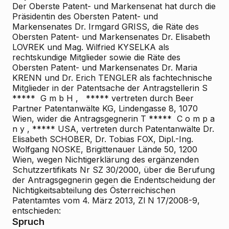
Der Oberste Patent- und Markensenat hat durch die
Präsidentin des Obersten Patent- und
Markensenates Dr. Irmgard GRISS, die Räte des
Obersten Patent- und Markensenates Dr. Elisabeth
LOVREK und Mag. Wilfried KYSELKA als
rechtskundige Mitglieder sowie die Räte des
Obersten Patent- und Markensenates Dr. Maria
KRENN und Dr. Erich TENGLER als fachtechnische
Mitglieder in der Patentsache der Antragstellerin S
***** G m b H , ***** vertreten durch Beer
Partner Patentanwälte KG, Lindengasse 8, 1070
Wien, wider die Antragsgegnerin T ***** C o m p a
n y , ***** USA, vertreten durch Patentanwälte Dr.
Elisabeth SCHOBER, Dr. Tobias FOX, Dipl.-Ing.
Wolfgang NOSKE, Brigittenauer Lände 50, 1200
Wien, wegen Nichtigerklärung des ergänzenden
Schutzzertifikats Nr SZ 30/2000, über die Berufung
der Antragsgegnerin gegen die Endentscheidung der
Nichtigkeitsabteilung des Österreichischen
Patentamtes vom 4. März 2013, Zl N 17/2008-9,
entschieden:
Spruch