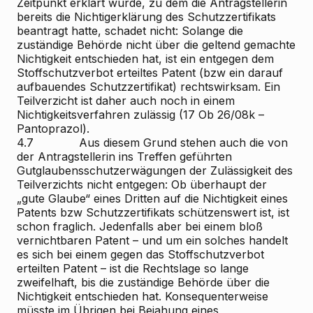
Zeitpunkt erklärt wurde, zu dem die Antragstellerin
bereits die Nichtigerklärung des Schutzzertifikats
beantragt hatte, schadet nicht: Solange die
zuständige Behörde nicht über die geltend gemachte
Nichtigkeit entschieden hat, ist ein entgegen dem
Stoffschutzverbot erteiltes Patent (bzw ein darauf
aufbauendes Schutzzertifikat) rechtswirksam. Ein
Teilverzicht ist daher auch noch in einem
Nichtigkeitsverfahren zulässig (17 Ob 26/08k –
Pantoprazol).
4.7 Aus diesem Grund stehen auch die von
der Antragstellerin ins Treffen geführten
Gutglaubensschutzerwägungen der Zulässigkeit des
Teilverzichts nicht entgegen: Ob überhaupt der
„gute Glaube“ eines Dritten auf die Nichtigkeit eines
Patents bzw Schutzzertifikats schützenswert ist, ist
schon fraglich. Jedenfalls aber bei einem bloß
vernichtbaren Patent – und um ein solches handelt
es sich bei einem gegen das Stoffschutzverbot
erteilten Patent – ist die Rechtslage so lange
zweifelhaft, bis die zuständige Behörde über die
Nichtigkeit entschieden hat. Konsequenterweise
müsste im Übrigen bei Bejahung eines