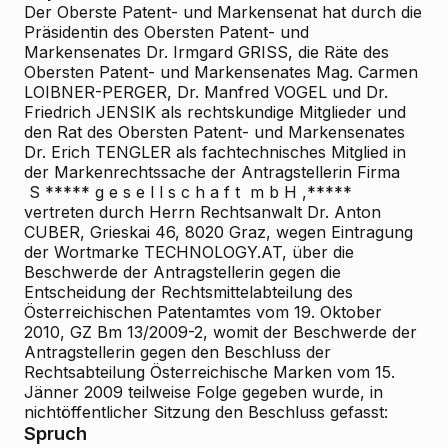
Der Oberste Patent- und Markensenat hat durch die
Präsidentin des Obersten Patent- und
Markensenates Dr. Irmgard GRISS, die Räte des
Obersten Patent- und Markensenates Mag. Carmen
LOIBNER-PERGER, Dr. Manfred VOGEL und Dr.
Friedrich JENSIK als rechtskundige Mitglieder und
den Rat des Obersten Patent- und Markensenates
Dr. Erich TENGLER als fachtechnisches Mitglied in
der Markenrechtssache der Antragstellerin Firma
S ***** g e s e l l s c h a f t m b H ,*****
vertreten durch Herrn Rechtsanwalt Dr. Anton
CUBER, Grieskai 46, 8020 Graz, wegen Eintragung
der Wortmarke TECHNOLOGY.AT, über die
Beschwerde der Antragstellerin gegen die
Entscheidung der Rechtsmittelabteilung des
Österreichischen Patentamtes vom 19. Oktober
2010, GZ Bm 13/2009-2, womit der Beschwerde der
Antragstellerin gegen den Beschluss der
Rechtsabteilung Österreichische Marken vom 15.
Jänner 2009 teilweise Folge gegeben wurde, in
nichtöffentlicher Sitzung den Beschluss gefasst:
Spruch