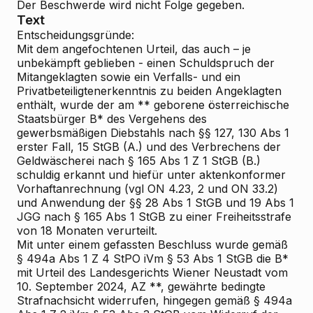
Der Beschwerde wird
nicht Folge
gegeben.
Text
Entscheidungsgründe:
Mit dem angefochtenen Urteil, das auch – je
unbekämpft geblieben - einen Schuldspruch der
Mitangeklagten sowie ein Verfalls- und ein
Privatbeteiligtenerkenntnis zu beiden Angeklagten
enthält, wurde der am ** geborene österreichische
Staatsbürger B* des Vergehens des
gewerbsmäßigen Diebstahls nach §§ 127, 130 Abs 1
erster Fall, 15 StGB (A.) und des Verbrechens der
Geldwäscherei nach § 165 Abs 1 Z 1 StGB (B.)
schuldig erkannt und hiefür unter aktenkonformer
Vorhaftanrechnung (vgl ON 4.23, 2 und ON 33.2)
und Anwendung der §§ 28 Abs 1 StGB und 19 Abs 1
JGG nach § 165 Abs 1 StGB zu einer Freiheitsstrafe
von 18 Monaten verurteilt.
Mit unter einem gefassten Beschluss wurde gemäß
§ 494a Abs 1 Z 4 StPO iVm § 53 Abs 1 StGB die B*
mit Urteil des Landesgerichts Wiener Neustadt vom
10. September 2024, AZ **, gewährte bedingte
Strafnachsicht widerrufen, hingegen gemäß § 494a