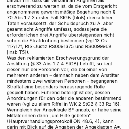
darauf hin, dass die Vielzahl an Angriffen als
erschwerend zu werten ist, da die vom Erstgericht
angenommene gewerbsmäßige Begehung nach §
70 Abs 1 Z 3 erster Fall StGB (bloß) drei solcher
Taten voraussetzt, der Schuldspruch zu A. aber
gesamt acht Angriffe umfasst, sodass jene die
erforderlichen drei Angriffe übersteigenden nicht
schon die Strafdrohung bestimmen (vgl 13 Os
117/17f; RIS-Justiz RS0091375 und RS0099968
[insb T5]).
Was den reklamierten Erschwerungsgrund der
Anstiftung (§ 33 Abs 1 Z 4 StGB) betrifft, so liegt
dieser nur bei Personen vor, die bei einer von
mehreren anderen – demnach neben dem Anstifter
mindestens zwei weiteren Personen - begangenen
Straftat eine besonders herausragende Rolle
gespielt haben. Führend beteiligt ist der, dessen
Anordnungen für den oder die anderen bestimmend
waren (vgl zu allem
Riffel
in WK
2
StGB § 33 Rz 16).
Wenngleich der Angeklagte B* angab, er habe seine
Mittäterinnen dann „um Hilfe gebeten“
(Hauptverhandlungsprotokoll ON 48.6, 4), kann
darin mit Blick auf die Angaben der Angeklagten A*,