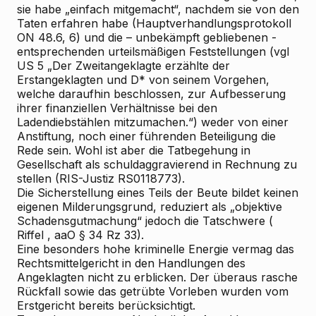
sie habe „einfach mitgemacht“, nachdem sie von den
Taten erfahren habe (Hauptverhandlungsprotokoll
ON 48.6, 6) und die – unbekämpft gebliebenen -
entsprechenden urteilsmäßigen Feststellungen (vgl
US 5 „Der Zweitangeklagte erzählte der
Erstangeklagten und D* von seinem Vorgehen,
welche daraufhin beschlossen, zur Aufbesserung
ihrer finanziellen Verhältnisse bei den
Ladendiebstählen mitzumachen.“) weder von einer
Anstiftung, noch einer führenden Beteiligung die
Rede sein. Wohl ist aber die Tatbegehung in
Gesellschaft als schuldaggravierend in Rechnung zu
stellen (RIS-Justiz RS0118773).
Die Sicherstellung eines Teils der Beute bildet keinen
eigenen Milderungsgrund, reduziert als „objektive
Schadensgutmachung“ jedoch die Tatschwere (
Riffel
, aaO § 34 Rz 33).
Eine besonders hohe kriminelle Energie vermag das
Rechtsmittelgericht in den Handlungen des
Angeklagten nicht zu erblicken. Der überaus rasche
Rückfall sowie das getrübte Vorleben wurden vom
Erstgericht bereits berücksichtigt.