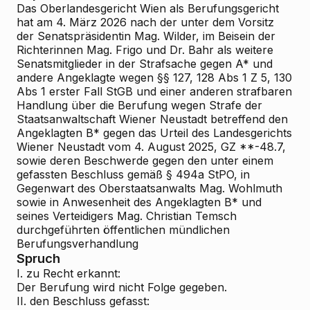
Das Oberlandesgericht Wien als Berufungsgericht
hat am 4. März 2026 nach der unter dem Vorsitz
der Senatspräsidentin Mag. Wilder, im Beisein der
Richterinnen Mag. Frigo und Dr. Bahr als weitere
Senatsmitglieder in der Strafsache gegen
A* und
andere Angeklagte wegen §§ 127, 128 Abs 1 Z 5, 130
Abs 1 erster Fall StGB und einer anderen strafbaren
Handlung über die Berufung wegen Strafe der
Staatsanwaltschaft Wiener Neustadt betreffend den
Angeklagten
B*
gegen das Urteil des Landesgerichts
Wiener Neustadt vom 4. August 2025, GZ **-48.7,
sowie deren Beschwerde gegen den unter einem
gefassten Beschluss gemäß § 494a StPO, in
Gegenwart des Oberstaatsanwalts Mag. Wohlmuth
sowie in Anwesenheit des Angeklagten B* und
seines Verteidigers Mag. Christian Temsch
durchgeführten öffentlichen mündlichen
Berufungsverhandlung
Spruch
I. zu Recht erkannt:
Der Berufung wird
nicht
Folge
gegeben.
II. den Beschluss gefasst: