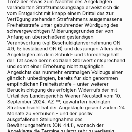
Trotz der etwas zum Nachteil des Angeklagten
veränderten Strafzumessungslage erweist sich die
vom Erstgericht mit knapp einem Drittel des zur
Verfügung stehenden Strafrahmens ausgemessene
Freiheitsstrafe unter gebührender Würdigung des
schwergewichtigen Milderungsgrundes der von
Anfang an überschießend geständigen
Verantwortung (vgl Beschuldigtenvernehmung ON
4.9, 5; bestätigend ON 6) und des jungen Alters des
Angeklagten als dem Schuld- und Unrechtsgehalt
der Tat sowie deren sozialen Störwert entsprechend
und somit einer Erhöhung nicht zugänglich.
Angesichts des nunmehr erstmaligen Vollzugs einer
gänzlich unbedingten, bereits für sich genommen
empfindlichen Freiheitsstrafe – unter weiterer
Berücksichtigung des erfolgten Widerrufs der mit
Urteil des Landesgerichts Wiener Neustadt vom 10.
September 2024, AZ **, gewährten bedingten
Strafnachsicht hat der Angeklagte gesamt zudem 24
Monate zu verbüßen - und der positiv
ausgefallenen Stellungnahme des
Bewährungshelfers (ON 44.1), wonach der
Angeklagte die Termine zuletzt sehr zuverlässig