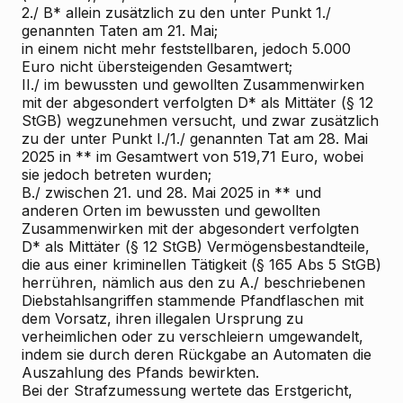
2./ B* allein zusätzlich zu den unter Punkt 1./
genannten Taten am 21. Mai;
in einem nicht mehr feststellbaren, jedoch 5.000
Euro nicht übersteigenden Gesamtwert;
II./ im bewussten und gewollten Zusammenwirken
mit der abgesondert verfolgten D* als Mittäter (§ 12
StGB) wegzunehmen versucht, und zwar zusätzlich
zu der unter Punkt I./1./ genannten Tat am 28. Mai
2025 in ** im Gesamtwert von 519,71 Euro, wobei
sie jedoch betreten wurden;
B./ zwischen 21. und 28. Mai 2025 in ** und
anderen Orten im bewussten und gewollten
Zusammenwirken mit der abgesondert verfolgten
D* als Mittäter (§ 12 StGB) Vermögensbestandteile,
die aus einer kriminellen Tätigkeit (§ 165 Abs 5 StGB)
herrühren, nämlich aus den zu A./ beschriebenen
Diebstahlsangriffen stammende Pfandflaschen mit
dem Vorsatz, ihren illegalen Ursprung zu
verheimlichen oder zu verschleiern umgewandelt,
indem sie durch deren Rückgabe an Automaten die
Auszahlung des Pfands bewirkten.
Bei der Strafzumessung
wertete das Erstgericht,