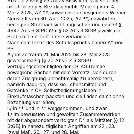
Abs 1 Z 2 iVm § 53 Abs 3 StGB vom Widerruf der
mit Urteilen des Bezirksgerichts Mödling vom 4.
März 2025, AZ **, sowie des Landesgerichts Wiener
Neustadt vom 30. April 2025, AZ **, gewährten
bedingten Strafnachsicht abgesehen und gemäß §
494a Abs 6 StPO iVm § 53 Abs 3 StGB jeweils die
Probezeit auf fünf Jahre verlängert.
Nach dem Inhalt des Schuldspruchs
haben A* und
B*
A./ im Zeitraum 21. Mai 2025 bis 28. Mai 2025
gewerbsmäßig (§ 70 Abs 1 Z 3 StGB)
Verfügungsberechtigten der C* AG fremde
bewegliche Sachen mit dem Vorsatz, sich durch
deren Zueignung unrechtmäßig zu bereichern,
nämlich dadurch, dass sie Lebensmittel und
Getränke in C*-Selbstbedienungsläden in
Einkaufstaschen packten und die Läden damit ohne
Bezahlung verließen,
I./ in ** und in ** weggenommen, und zwar
1./ im bewussten und gewollten Zusammenwirken
mit der abgesondert verfolgten D* als Mittäter (§ 12
StGB) in nahezu täglichen Angriffen am 22., 23.
(zwei Mal), 26., 27. und 28. Mai;