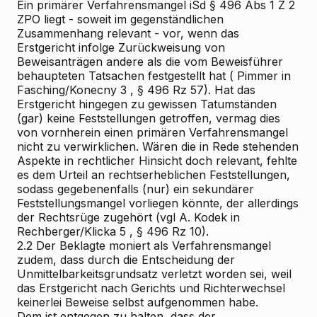
Ein primärer Verfahrensmangel iSd § 496 Abs 1 Z 2
ZPO liegt - soweit im gegenständlichen
Zusammenhang relevant - vor, wenn das
Erstgericht infolge Zurückweisung von
Beweisanträgen andere als die vom Beweisführer
behaupteten Tatsachen festgestellt hat (
Pimmer
in
Fasching/Konecny
3
,
§ 496 Rz 57). Hat das
Erstgericht hingegen zu gewissen Tatumständen
(gar) keine Feststellungen getroffen, vermag dies
von vornherein einen primären Verfahrensmangel
nicht zu verwirklichen. Wären die in Rede stehenden
Aspekte in rechtlicher Hinsicht doch relevant, fehlte
es dem Urteil an rechtserheblichen Feststellungen,
sodass gegebenenfalls (nur) ein sekundärer
Feststellungsmangel vorliegen könnte, der allerdings
der Rechtsrüge zugehört (vgl
A. Kodek
in
Rechberger/Klicka
5
,
§ 496 Rz 10).
2.2
Der Beklagte moniert als Verfahrensmangel
zudem, dass durch die Entscheidung der
Unmittelbarkeitsgrundsatz verletzt worden sei, weil
das Erstgericht nach Gerichts
und Richterwechsel
keinerlei Beweise selbst aufgenommen habe.
Dem ist entgegen zu halten, dass der