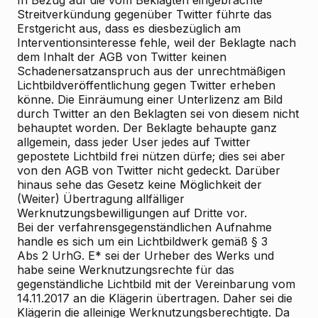
In Bezug auf die vom Beklagten eingebrachte
Streitverkündung gegenüber Twitter führte das
Erstgericht aus, dass es diesbezüglich am
Interventionsinteresse fehle, weil der Beklagte nach
dem Inhalt der AGB von Twitter keinen
Schadenersatzanspruch aus der unrechtmäßigen
Lichtbildveröffentlichung gegen Twitter erheben
könne. Die Einräumung einer Unterlizenz am Bild
durch Twitter an den Beklagten sei von diesem nicht
behauptet worden. Der Beklagte behaupte ganz
allgemein, dass jeder User jedes auf Twitter
gepostete Lichtbild frei nützen dürfe; dies sei aber
von den AGB von Twitter nicht gedeckt. Darüber
hinaus sehe das Gesetz keine Möglichkeit der
(Weiter)
Übertragung allfälliger
Werknutzungsbewilligungen auf Dritte vor.
Bei der verfahrensgegenständlichen Aufnahme
handle es sich um ein Lichtbildwerk gemäß § 3
Abs 2 UrhG. E* sei der Urheber des Werks und
habe seine Werknutzungsrechte für das
gegenständliche Lichtbild mit der Vereinbarung vom
14.11.2017 an die Klägerin übertragen. Daher sei die
Klägerin die alleinige Werknutzungsberechtigte. Da