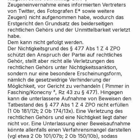
Zeugeneinvernahme eines informierten Vertreters
von Twitter, des Fotografen E* sowie weitere
Zeugen) nicht aufgenommen habe, wodurch das
Erstgericht den Grundsatz des beiderseitigen
rechtlichen Gehörs und der Unmittelbarkeit verletzt
habe.
Dem kann nicht gefolgt werden.
Der Nichtigkeitsgrund des § 477 Abs 1 Z 4 ZPO
schützt den Anspruch der Partei auf rechtliches
Gehör, stellt aber nicht alle Verletzungen des
rechtlichen Gehörs unter Nichtigkeitssanktion,
sondern nur eine besondere Erscheinungsform,
nämlich die gesetzwidrige Verhinderung der
Möglichkeit, vor Gericht zu verhandeln (
Pimmer
in
Fasching/Konecny
³, Rz 43 zu § 477). Hingegen
kann die unterlassene Aufnahme von Beweisen den
Tatbestand des § 477 Abs 1 Z 4 ZPO nicht erfüllen
(1 Ob 181/12t; 2 Ob 174/13x). Eine Verletzung des
rechtlichen Gehörs und eine Nichtigkeit liegt daher
nicht vor. Eine Unterlassung einer Beweisaufnahme
könnte allenfalls einen Verfahrensmangel darstellen
(vgl etwa 2 Ob 101/07b; 2 Ob 150/10b), sodass