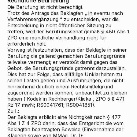
Rechtliche Beurteilung
Die Berufung ist
nicht berechtigt.
Trotz des Antrags des Beklagten „
in eventu nach
Verfahrensergänzung
“ zu entscheiden, war die
Entscheidung in nicht öffentlicher Sitzung zu
treffen, weil der Berufungssenat gemäß § 480 Abs 1
ZPO eine mündliche Verhandlung nicht für
erforderlich hält.
Vorweg ist festzuhalten, dass der Beklagte in seiner
Berufung die geltend gemachten Berufungsgründe
teilweise vermengt; er verstößt damit gegen das
Gebot, die Berufungsgründe getrennt darzustellen.
Dies hat zur Folge, dass allfällige Unklarheiten zu
seinen Lasten gehen und Ausführungen, die nicht
hinreichend deutlich einem Rechtsmittelgrund
zugeordnet werden können, unbeachtet zu bleiben
haben (
Kodek
in
Rechberger/Klicka
, ZPO
5
§ 471
Rz 17 mwN; RS0041761; RS0041851).
Zu I.:
Der Beklagte erblickt eine Nichtigkeit nach § 477
Abs 1 Z 4 ZPO darin, dass das Erstgericht die vom
Beklagten beantragten Beweise (Einvernahme der
Klägerin sowie von MMag. Dr. I*,