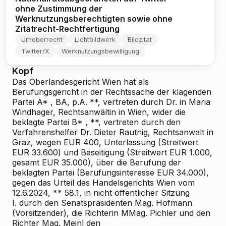
ohne Zustimmung der
Werknutzungsberechtigten sowie ohne
Zitatrecht-Rechtfertigung
Urheberrecht
Lichtbildwerk
Bildzitat
Twitter/X
Werknutzungsbewilligung
Kopf
Das Oberlandesgericht Wien hat als
Berufungsgericht in der Rechtssache der klagenden
Partei
A*
, BA, p.A. **, vertreten durch Dr.
in
Maria
Windhager, Rechtsanwältin in Wien, wider die
beklagte Partei
B*
, **, vertreten durch den
Verfahrenshelfer Dr. Dieter Rautnig, Rechtsanwalt in
Graz, wegen EUR 400, Unterlassung (Streitwert
EUR 33.600) und Beseitigung (Streitwert EUR 1.000,
gesamt EUR 35.000), über die Berufung der
beklagten Partei (Berufungsinteresse EUR 34.000),
gegen das Urteil des Handelsgerichts Wien vom
12.6.2024, **
58.1, in nicht öffentlicher Sitzung
I. durch den Senatspräsidenten Mag. Hofmann
(Vorsitzender), die Richterin MMag. Pichler und den
Richter Mag. Meinl den