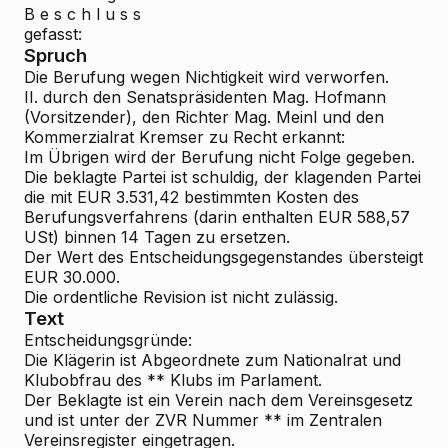
B e s c h l u s s
gefasst:
Spruch
Die Berufung wegen Nichtigkeit wird verworfen.
II. durch den Senatspräsidenten Mag. Hofmann
(Vorsitzender), den Richter Mag. Meinl und den
Kommerzialrat Kremser zu Recht erkannt:
Im Übrigen wird der Berufung nicht Folge gegeben.
Die beklagte Partei ist schuldig, der klagenden Partei
die mit EUR 3.531,42 bestimmten Kosten des
Berufungsverfahrens (darin enthalten EUR 588,57
USt) binnen 14 Tagen zu ersetzen.
Der Wert des Entscheidungsgegenstandes übersteigt
EUR 30.000.
Die ordentliche Revision ist nicht zulässig.
Text
Entscheidungsgründe:
Die Klägerin ist Abgeordnete zum Nationalrat und
Klubobfrau des ** Klubs im Parlament.
Der Beklagte ist ein Verein nach dem Vereinsgesetz
und ist unter der ZVR
Nummer ** im Zentralen
Vereinsregister eingetragen.