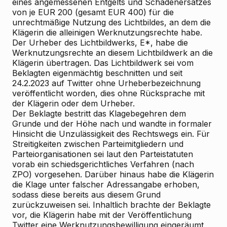
eines angemessenen Entgelts und Schadenersatzes
von je EUR 200 (gesamt EUR 400) für die
unrechtmäßige Nutzung des Lichtbildes, an dem die
Klägerin die alleinigen Werknutzungsrechte habe.
Der Urheber des Lichtbildwerks, E*, habe die
Werknutzungsrechte an diesem Lichtbildwerk an die
Klägerin übertragen. Das Lichtbildwerk sei vom
Beklagten eigenmächtig beschnitten und seit
24.2.2023 auf Twitter ohne Urheberbezeichnung
veröffentlicht worden, dies ohne Rücksprache mit
der Klägerin oder dem Urheber.
Der
Beklagte
bestritt das Klagebegehren dem
Grunde und der Höhe nach und wandte in formaler
Hinsicht die Unzulässigkeit des Rechtswegs ein. Für
Streitigkeiten zwischen Parteimitgliedern und
Parteiorganisationen sei laut den Parteistatuten
vorab ein schiedsgerichtliches Verfahren (nach
ZPO) vorgesehen. Darüber hinaus habe die Klägerin
die Klage unter falscher Adressangabe erhoben,
sodass diese bereits aus diesem Grund
zurückzuweisen sei. Inhaltlich brachte der Beklagte
vor, die Klägerin habe mit der Veröffentlichung
Twitter eine Werknutzungsbewilligung eingeräumt,