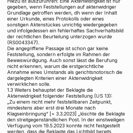
Hiezu ist auszuführen: Eine Aktenwidrigkeit ist nur
gegeben, wenn Feststellungen auf aktenwidriger
Grundlage getroffen werden, dh wenn der Inhalt
einer Urkunde, eines Protokolls oder eines
sonstigen Aktenstückes unrichtig wiedergegeben
und infolgedessen ein fehlerhaftes Sachverhaltsbild
der rechtlichen Beurteilung unterzogen wurde
(RS0043347).
Die angegriffene Passage ist schon gar keine
Feststellung, sondern erfolgte im Rahmen der
Beweiswürdigung. Auch sonst lässt die Berufung
nicht erkennen, warum die erstgerichtliche
Annahme eines Umstands als gerichtsnotorisch die
dargelegten Kriterien einer Aktenwidrigkeit
verwirklichen solle.
1.3
Weiters behauptet der Beklagte die
Aktenwidrigkeit folgender Feststellung (US 13):
„Zu einem nicht mehr feststellbaren Zeitpunkt,
mindestens aber erst drei Monate nach
Klagseinbringung“
[= 3.3.2023]
„löschte die Beklagte
den streitgegenständlichen Post. In der einstweiligen
Verfügung vom 19.5.2023 konnte nicht festgestellt
werden, dass die Beklagte das Lichtbild bereits