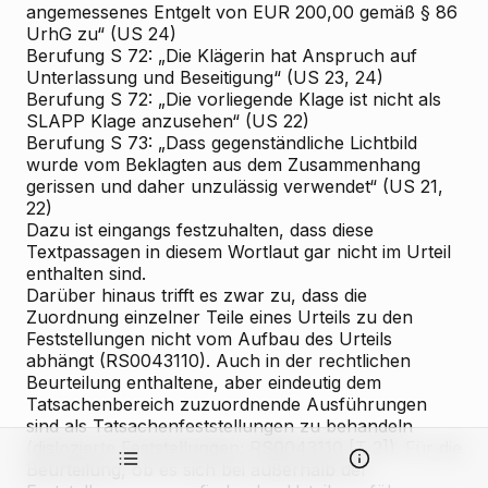
angemessenes Entgelt von EUR 200,00 gemäß § 86
UrhG zu“ (US 24)
Berufung S 72:
„Die Klägerin hat Anspruch auf
Unterlassung und Beseitigung“ (US 23, 24)
Berufung S 72:
„Die vorliegende Klage ist nicht als
SLAPP
Klage anzusehen“ (US 22)
Berufung S 73:
„Dass gegenständliche Lichtbild
wurde vom Beklagten aus dem Zusammenhang
gerissen und daher unzulässig verwendet“ (US 21,
22)
Dazu ist eingangs festzuhalten, dass diese
Textpassagen in diesem Wortlaut gar nicht im Urteil
enthalten sind.
Darüber hinaus trifft es zwar zu, dass die
Zuordnung einzelner Teile eines Urteils zu den
Feststellungen nicht vom Aufbau des Urteils
abhängt (RS0043110). Auch in der rechtlichen
Beurteilung enthaltene, aber eindeutig dem
Tatsachenbereich zuzuordnende Ausführungen
sind als Tatsachenfeststellungen zu behandeln
(dislozierte Feststellungen; RS0043110 [T 2]). Für die
Beurteilung, ob es sich bei außerhalb der