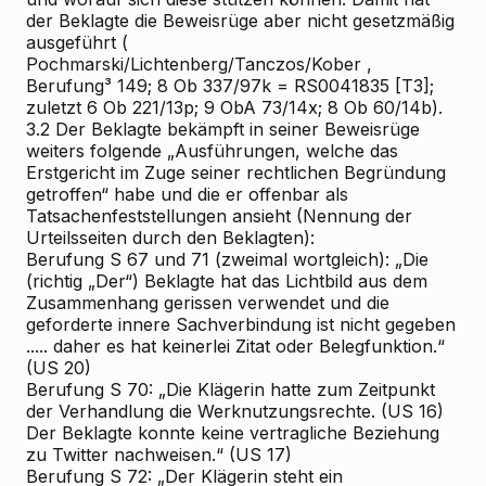
der Beklagte die Beweisrüge aber nicht gesetzmäßig
ausgeführt (
Pochmarski/Lichtenberg/Tanczos/Kober
,
Berufung³ 149; 8 Ob 337/97k = RS0041835 [T3];
zuletzt 6 Ob 221/13p; 9 ObA 73/14x; 8 Ob 60/14b).
3.2
Der Beklagte bekämpft in seiner Beweisrüge
weiters folgende „Ausführungen, welche das
Erstgericht im Zuge seiner rechtlichen Begründung
getroffen“ habe und die er offenbar als
Tatsachenfeststellungen ansieht (Nennung der
Urteilsseiten durch den Beklagten):
Berufung S 67 und 71 (zweimal wortgleich):
„Die
(richtig „Der“) Beklagte hat das Lichtbild aus dem
Zusammenhang gerissen verwendet und die
geforderte innere Sachverbindung ist nicht gegeben
..... daher es hat keinerlei Zitat
oder Belegfunktion.“
(US 20)
Berufung S 70:
„Die Klägerin hatte zum Zeitpunkt
der Verhandlung die Werknutzungsrechte. (US 16)
Der Beklagte konnte keine vertragliche Beziehung
zu Twitter nachweisen.“ (US 17)
Berufung S 72:
„Der Klägerin steht ein