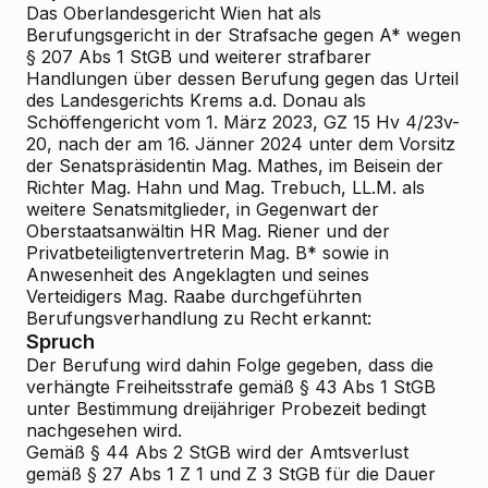
Das Oberlandesgericht Wien hat als
Berufungsgericht in der Strafsache gegen
A*
wegen
§ 207 Abs 1 StGB und weiterer strafbarer
Handlungen über dessen Berufung gegen das Urteil
des Landesgerichts Krems a.d. Donau als
Schöffengericht vom 1. März 2023, GZ 15 Hv 4/23v-
20, nach der am 16. Jänner 2024 unter dem Vorsitz
der Senatspräsidentin Mag. Mathes, im Beisein der
Richter Mag. Hahn und Mag. Trebuch, LL.M. als
weitere Senatsmitglieder, in Gegenwart der
Oberstaatsanwältin HR Mag. Riener und der
Privatbeteiligtenvertreterin Mag. B* sowie in
Anwesenheit des Angeklagten und seines
Verteidigers Mag. Raabe durchgeführten
Berufungsverhandlung zu Recht erkannt:
Spruch
Der Berufung wird
dahin
Folge
gegeben, dass die
verhängte Freiheitsstrafe gemäß § 43 Abs 1 StGB
unter Bestimmung dreijähriger Probezeit bedingt
nachgesehen wird.
Gemäß § 44 Abs 2 StGB wird der Amtsverlust
gemäß § 27 Abs 1 Z 1 und Z 3 StGB für die Dauer