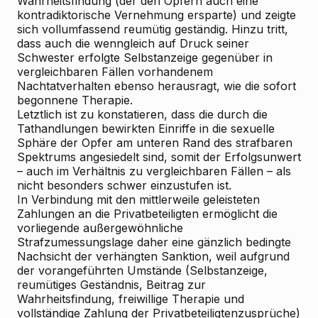
Wahrheitsfindung (der den Opfern auch eine
kontradiktorische Vernehmung ersparte) und zeigte
sich vollumfassend reumütig geständig. Hinzu tritt,
dass auch die
wenngleich auf Druck seiner
Schwester erfolgte
Selbstanzeige gegenüber in
vergleichbaren Fällen vorhandenem
Nachtatverhalten ebenso herausragt, wie die sofort
begonnene Therapie.
Letztlich ist zu konstatieren, dass die durch die
Tathandlungen bewirkten Einriffe in die sexuelle
Sphäre der Opfer am unteren Rand des strafbaren
Spektrums angesiedelt sind, somit der Erfolgsunwert
– auch im Verhältnis zu vergleichbaren Fällen – als
nicht besonders schwer einzustufen ist.
In Verbindung mit den mittlerweile geleisteten
Zahlungen an die Privatbeteiligten ermöglicht die
vorliegende außergewöhnliche
Strafzumessungslage daher eine gänzlich bedingte
Nachsicht der verhängten Sanktion, weil aufgrund
der vorangeführten Umstände (Selbstanzeige,
reumütiges Geständnis, Beitrag zur
Wahrheitsfindung, freiwillige Therapie und
vollständige Zahlung der Privatbeteiligtenzusprüche)