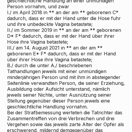
geschlechtliche Handlung an einer unmündigen
Person vornahm, und zwar
I./ im April 2018 in ** an der am ** geborenen C*
dadurch, dass er mit der Hand unter die Hose fuhr
und ihre unbedeckte Vagina betastete;
II./ im Sommer 2019 in ** an der am ** geborenen
D* F* dadurch, dass er mit der Hand über ihrer
Hose ihre Vagina betastete;
III./ am 14. August 2021 in ** an der am **
geborenen E* F* dadurch, dass er mit der Hand
über ihrer Hose ihre Vagina betastete;
B./ durch die unter A./ beschriebenen
Tathandlungen jeweils mit einer unmündigen
minderjährigen Person und mit ihm in absteigender
Seitenlinie verwandten Person, die seiner Erziehung,
Ausbildung oder Aufsicht unterstand, nämlich
jeweils seiner Nichte, unter Ausnützung seiner
Stellung gegenüber dieser Person jeweils eine
geschlechtliche Handlung vornahm.
Bei der Strafbemessung werteten die Tatrichter das
Zusammentreffen von drei Verbrechen und drei
Vergehen sowie das jeweils zarte Alter der Opfer als
erschwerend, mildernd demgegenüber das