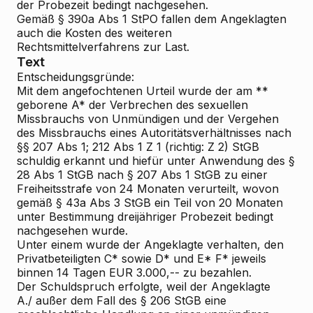
der Probezeit bedingt nachgesehen.
Gemäß § 390a Abs 1 StPO fallen dem Angeklagten
auch die Kosten des weiteren
Rechtsmittelverfahrens zur Last.
Text
Entscheidungsgründe:
Mit dem angefochtenen Urteil wurde der am **
geborene A* der Verbrechen des sexuellen
Missbrauchs von Unmündigen und der Vergehen
des Missbrauchs eines Autoritätsverhältnisses nach
§§ 207 Abs 1; 212 Abs 1 Z 1 (richtig: Z 2) StGB
schuldig erkannt und hiefür unter Anwendung des §
28 Abs 1 StGB nach § 207 Abs 1 StGB zu einer
Freiheitsstrafe von 24 Monaten verurteilt, wovon
gemäß § 43a Abs 3 StGB ein Teil von 20 Monaten
unter Bestimmung dreijähriger Probezeit bedingt
nachgesehen wurde.
Unter einem wurde der Angeklagte verhalten, den
Privatbeteiligten C* sowie D* und E* F* jeweils
binnen 14 Tagen EUR 3.000,-- zu bezahlen.
Der Schuldspruch erfolgte, weil der Angeklagte
A./ außer dem Fall des § 206 StGB eine