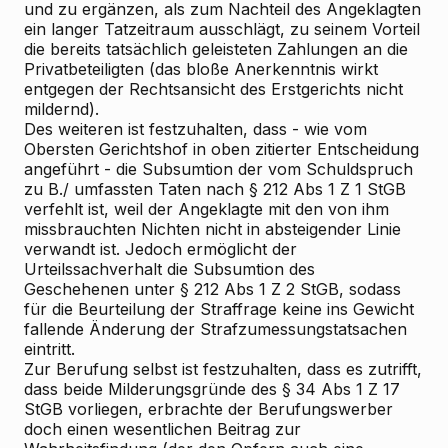
und zu ergänzen, als zum Nachteil des Angeklagten
ein langer Tatzeitraum ausschlägt, zu seinem Vorteil
die bereits tatsächlich geleisteten Zahlungen an die
Privatbeteiligten (das bloße Anerkenntnis wirkt
entgegen der Rechtsansicht des Erstgerichts nicht
mildernd).
Des weiteren ist festzuhalten, dass - wie vom
Obersten Gerichtshof in oben zitierter Entscheidung
angeführt - die Subsumtion der vom Schuldspruch
zu B./ umfassten Taten nach § 212 Abs 1 Z 1 StGB
verfehlt ist, weil der Angeklagte mit den von ihm
missbrauchten Nichten nicht in absteigender Linie
verwandt ist. Jedoch ermöglicht der
Urteilssachverhalt die Subsumtion des
Geschehenen unter § 212 Abs 1 Z 2 StGB, sodass
für die Beurteilung der Straffrage keine ins Gewicht
fallende Änderung der Strafzumessungstatsachen
eintritt.
Zur Berufung selbst ist festzuhalten, dass es zutrifft,
dass beide Milderungsgründe des § 34 Abs 1 Z 17
StGB vorliegen, erbrachte der Berufungswerber
doch einen wesentlichen Beitrag zur