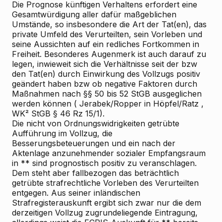
Die Prognose künftigen Verhaltens erfordert eine
Gesamtwürdigung aller dafür maßgeblichen
Umstände, so insbesondere die Art der Tat(en), das
private Umfeld des Verurteilten, sein Vorleben und
seine Aussichten auf ein redliches Fortkommen in
Freiheit. Besonderes Augenmerk ist auch darauf zu
legen, inwieweit sich die Verhältnisse seit der bzw
den Tat(en) durch Einwirkung des Vollzugs positiv
geändert haben bzw ob negative Faktoren durch
Maßnahmen nach §§ 50 bis 52 StGB ausgeglichen
werden können (
Jerabek/Ropper
in
Höpfel/Ratz
,
WK² StGB § 46 Rz 15/1).
Die nicht von Ordnungswidrigkeiten getrübte
Aufführung im Vollzug, die
Besserungsbeteuerungen und ein nach der
Aktenlage anzunehmender sozialer Empfangsraum
in ** sind prognostisch positiv zu veranschlagen.
Dem steht aber fallbezogen das beträchtlich
getrübte strafrechtliche Vorleben des Verurteilten
entgegen. Aus seiner inländischen
Strafregisterauskunft ergibt sich zwar nur die dem
derzeitigen Vollzug zugrundeliegende Eintragung,