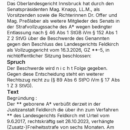
Das Oberlandesgericht Innsbruck hat durch den
Senatspräsidenten Mag. Knapp, LL.M., als
Vorsitzenden sowie die Richterinnen Dr. Offer und
Mag. Preßlaber als weitere Mitglieder des Senats in
der Strafvollzugssache des
A*
wegen bedingter
Entlassung nach § 46 Abs 1 StGB iVm § 152 Abs 1
Z 2 StVG über die Beschwerde des Genannten
gegen den Beschluss des Landesgerichts Feldkirch
als Vollzugsgericht vom 16.3.2026, GZ **-5, in
nichtöffentlicher Sitzung beschlossen:
Spruch
Der Beschwerde wird
n i c h t
Folge gegeben.
Gegen diese Entscheidung steht ein weiterer
Rechtszug nicht zu (§ 89 Abs 6 StPO iVm § 17 Abs
1 Z 3 StVG).
Text
Begründung
:
Der ** geborene A* verbüßt derzeit in der
Justizanstalt Feldkirch die über ihn zum Verfahren
** des Landesgerichts Feldkirch mit Urteil vom
9.6.2017, rechtskräftig seit 28.10.2023, verhängte
(Zusatz-)Freiheitsstrafe von sechs Monaten. Am