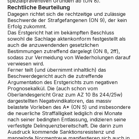
spezialpräventiven Gründen ab (ON 8).
Rechtliche Beurteilung
Dagegen richtet sich die rechtzeitige und zulässige
Beschwerde der Strafgefangenen (ON 9), der kein
Erfolg zukommt.
Das Erstgericht hat im bekämpften Beschluss
sowohl die Sachlage aktenkonform festgestellt als
auch die anzuwendenden gesetzlichen
Bestimmungen zutreffend dargelegt (ON 8, 2ff),
sodass zur Vermeidung von Wiederholungen darauf
verwiesen wird.
Ferner teilt (und übernimmt inhaltlich) das
Beschwerdegericht auch die zutreffende
Argumentation des Erstgerichts zum negativen
Prognosekalkül. Die (auch schon vom
Oberlandesgericht Graz zum AZ 10 Bs 244/25w)
dargestellten Negativindikatoren, das massiv
belastete Vorleben des A* (ON 5) und insbesondere
die neuerliche Straffälligkeit lediglich drei Monate
nach seiner bedingten Entlassung, indizieren seine
verfestigte Delinquenzbereitschaft. Die darin zum
Ausdruck kommende Sanktionsresistenz und
mangelnde Normentreue manifestieren sich auch in