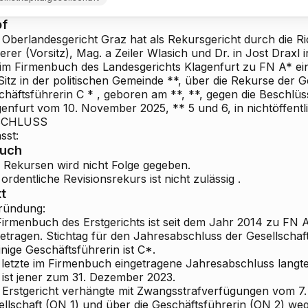
pf
 Oberlandesgericht Graz hat als Rekursgericht durch die Ri
erer (Vorsitz), Mag.
a
Zeiler
Wlasich und Dr.
in
Jost
Draxl 
 im Firmenbuch des Landesgerichts Klagenfurt zu FN A* e
Sitz in der politischen Gemeinde **, über die
Rekurse der Ge
chäftsführerin
C
*
, geboren am **, **, gegen die Beschlüs
genfurt vom 10. November 2025, **
5 und 6, in nichtöffent
SCHLUSS
sst:
ruch
 Rekursen wird
nicht Folge
gegeben.
ordentliche Revisionsrekurs ist
nicht zulässig
.
t
ründung:
Firmenbuch des Erstgerichts ist seit dem Jahr 2014 zu FN
etragen. Stichtag für den Jahresabschluss der Gesellschaft
inige Geschäftsführerin ist C*.
 letzte im Firmenbuch eingetragene Jahresabschluss langte
 ist jener zum 31. Dezember 2023.
 Erstgericht verhängte mit
Zwangsstrafverfügungen
vom 7.
ellschaft (ON 1) und über die Geschäftsführerin (ON 2) w