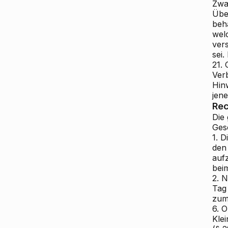
Zwa
Über
beh
wel
ver
sei.
21.
Ver
Hin
jene
Rec
Die
Ges
1. D
den
aufz
bei
2. 
Tag 
zum
6. 
Klei