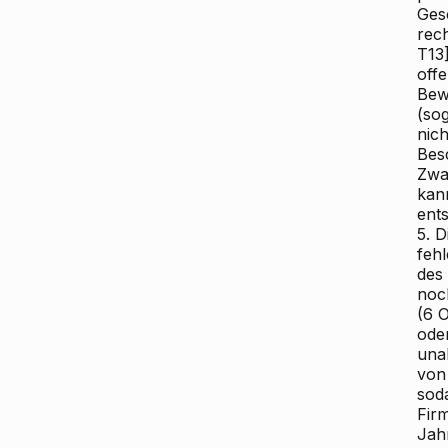
Ges
rech
T13]
off
Bew
(so
nich
Besc
Zwa
kan
ents
5. 
feh
des
noc
(6 
ode
una
von
sod
Fir
Jah