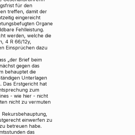
sfrist für den
n treffen, damit der
zeitig eingereicht
tretungsbefugten Organe
dbare Fehlleistung.
t werden, welche die
, 4 R 66/12y,
den Einsprüchen dazu
ss „der Brief beim
unächst gegen das
m behauptet die
lständigen Unterlagen
 Das Erstgericht hat
echtsprechung zum
s - wie hier - nicht
aten
nicht
zu vermuten
 - Rekursbehauptung,
istgerecht einwerfen zu
 zu betreuen habe.
Amtsstunden das