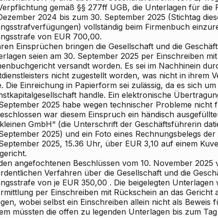
 Verpflichtung gemäß §§ 277ff UGB, die Unterlagen für di
 Dezember 2024 bis zum 30. September 2025 (Stichtag dies
ngsstrafverfügungen) vollständig beim Firmenbuch einzurei
ngsstrafe von EUR 700,00.
hren
Einsprüchen
bringen die Gesellschaft und die Geschäft
erlagen seien am 30. September 2025
per Einschreiben
mit
menbuchgericht
versandt
worden. Es sei im Nachhinein
durc
dienstleisters nicht zugestellt
worden, was nicht in ihrem 
e. Die Einreichung in Papierform sei zulässig, da es sich um
nstkapitalgesellschaft handle. Ein
elektronische
Übertragun
 September 2025 habe wegen technischer Probleme nicht fu
eschlossen war diesem Einspruch ein händisch ausgefüllte
 kleinen GmbH“ (die Unterschrift der Geschäftsführerin dat
 September 2025) und ein Foto eines Rechnungsbelegs de
 September 2025, 15.36 Uhr, über EUR 3,10 auf einem Kuver
gericht.
 den angefochtenen Beschlüssen vom 10. November 2025
v
rdentlichen Verfahren über die Gesellschaft und die Gesch
ngsstrafe von je EUR 350,00
. Die beigelegten Unterlagen
rmittlung per Einschreiben mit Rückschein an das Gericht
gen, wobei selbst ein Einschreiben allein nicht als Beweis 
em müssten die offen zu legenden Unterlagen bis zum Tag