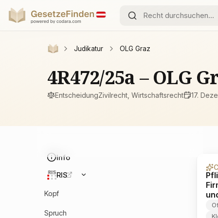
Judikatur
OLG Graz
4R472/25a – OLG G
Entscheidung
Zivilrecht, Wirtschaftsrecht
17. Dez
Info
C
Pfl
RIS
Fi
Kopf
un
Of
Spruch
Kl