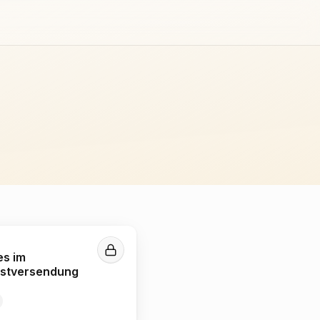
es im
ostversendung