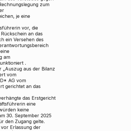
e Rechnungslegung zum
er
chen, je eine
sführerin vor, die
 Rückschein an das
h ein Versehen des
Verantwortungsbereich
 eine
g am
nktioniert
.
r „Auszug aus der Bilanz
iert vom
r D* AG vom
t gerichtet an das
erhängte das Erstgericht
äftsführerin
eine
 würden keine
 am 30. September 2025
für den Zugang gelte.
 vor Erlassung der