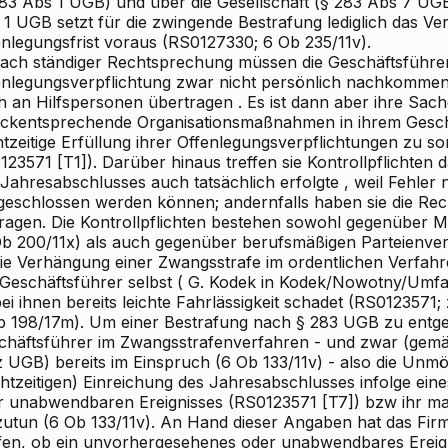
283 Abs 1 UGB) und über die Gesellschaft (§ 283 Abs 7 UG
1 UGB setzt für die
zwingende Bestrafung
lediglich das
Ver
nlegungsfrist
voraus (RS0127330; 6 Ob 235/11v).
Nach ständiger Rechtsprechung müssen die Geschäftsführer
enlegungsverpflichtung
zwar nicht persönlich nachkommen
h an Hilfspersonen übertragen
. Es ist dann aber ihre Sac
ckentsprechende Organisationsmaßnahmen
in ihrem Gesc
tzeitige Erfüllung ihrer Offenlegungsverpflichtungen zu s
23571 [T1]). Darüber hinaus treffen sie
Kontrollpflichten
d
 Jahresabschlusses auch tatsächlich
erfolgte
, weil Fehler 
geschlossen werden können; andernfalls haben sie die Re
tragen. Die Kontrollpflichten bestehen sowohl gegenüber Mi
Ob 200/11x) als auch gegenüber berufsmäßigen Parteienver
Die Verhängung einer Zwangsstrafe im ordentlichen Verfahr
 Geschäftsführer
selbst
(
G. Kodek
in
Kodek/Nowotny/Umfa
ei ihnen bereits
leichte Fahrlässigkeit schadet
(RS0123571; z
b 198/17m). Um einer Bestrafung nach § 283 UGB zu entge
chäftsführer im Zwangsstrafenverfahren - und zwar (gemä
z UGB)
bereits im Einspruch
(6 Ob 133/11v) - also
die Unmög
chtzeitigen) Einreichung des Jahresabschlusses infolge ei
r unabwendbaren Ereignisses
(RS0123571 [T7]) bzw ihr m
zutun
(6 Ob 133/11v). An Hand dieser Angaben hat das Fir
fen, ob ein unvorhergesehenes oder unabwendbares Ereigni