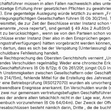
chäftsführer müssen in allen Fällen
nachweislich alles un
tzeitige Erfüllung
ihrer gesetzlichen Pflichten
zu gewährlei
). Eine gegenteilige Auslegung würde letztlich zu einem „Fre
enlegungspflichtigen Gesellschaften führen (6 Ob 30/21m).
T
eismittel, die zur Zeit der Beschlüsse erster Instanz scho
genannte „nova reperta“), sind gemäß § 49 Abs 2 AußStrG
t zu berücksichtigen
, wenn sie von den Parteien schon vo
hlüsse erster Instanz (hier also in den Einsprüchen gegen 
ngsstrafverfügungen) hätten vorgebracht werden können, e
n dartun, dass es sich bei der Verspätung (Unterlassung) 
chuldbare Fehlleistung handelt.
Die Rechtsprechung des Obersten Gerichtshofs verneint „U
lendes Verschulden regelmäßig: Weder eine chronische Erk
 Geschäftsführers (6 Ob 8/12p; 6 Ob 261/20f; jüngst OLG I
h Unstimmigkeiten zwischen Gesellschaftern oder Geschäf
Ob 214/15m), fehlende Mittel für die Erstellung des Jahres
r eine Betriebsprüfung (RS0127070) wurden als unvorher
bwendbare Ereignisse anerkannt. Ein Verschulden wurde (nu
 zwei nur gemeinsam vertretungsbefugten Geschäftsführer
ass der andere allein tatsächlich nicht in der Lage war, A
menbuch vorzunehmen (6 Ob 64/04m). Der
Zweck
der Off
resabschlüssen besteht nämlich darin,
Dritte
, die die buch