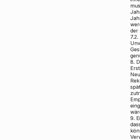
mus
Jah
Jahr
wer
der
7.2.
Unv
Ges
genü
8. 
Ers
Neu
Reku
spä
zut
Emp
ein
wär
9. 
das
kön
Ver