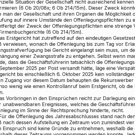
anzielle Situation der Gesellschaft nicht ausreichend kenn
ormieren
(6 Ob 20/08x; 6 Ob 214/15m). Dieser Zweck könnte 
e man der Gesellschaft und ihren Organen die Möglichkeit of
ufung auf innere Umstände den Offenlegungspflichten zu e
tfertigt der Zweck der Offenlegungspflichten eine
strenge 
 Firmenbuchgerichte
(6 Ob 214/15m).
as Erstgericht hat zutreffend auf den eindeutigen Gesetzes
 verwiesen, wonach die Offenlegung bis zum Tag vor Erla
ngsstrafverfügung bei Gericht eingelangt sein muss, um d
hängung einer Zwangsstrafe zu entgehen. Selbst wenn m
de, dass die Geschäftsführerin tatsächlich die Offenlegung
 September 2025 per Post versandt hätte, läge eine Verspä
gericht bis einschließlich 6. Oktober 2025 kein vollständig
en Zugang vor diesem Datum behaupten die Rekurswerber 
nso wenig wie einen Kontrollanruf beim Erstgericht, ob die
n.
Das Vorbringen in den Einsprüchen reicht zur Darlegung e
r unabwendbaren Ereignisses, welches die Geschäftsführeri
enlegung im Sinne der Rechtsprechung hinderte, nicht.
. Für die Offenlegung des Jahresabschlusses stand nach de
 nach dessen Aufstellung ein Zeitraum von zumindest vie
 Einspruch sind keine Gründe zu entnehmen, weshalb die 
erhalb dieses Zeitraums vorgenommen werden konnte. Jede