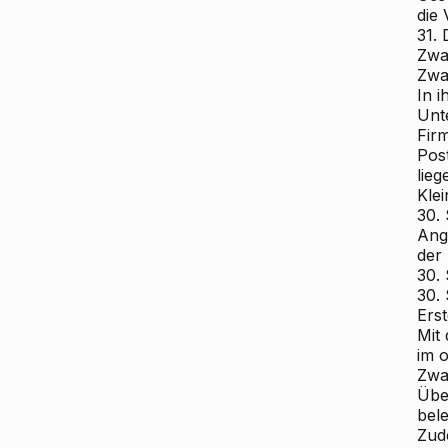
die
31.
Zwa
Zwa
In i
Unt
Fir
Post
lieg
Klei
30.
Ang
der
30.
30.
Erst
Mit
im o
Zwa
Übe
bele
Zud