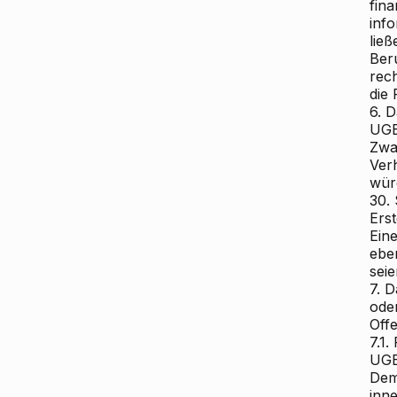
fin
inf
ließ
Ber
rech
die
6. D
UGB
Zwa
Ver
wür
30.
Erst
Ein
ebe
seie
7. 
ode
Off
7.1
UGB
Dem
inn