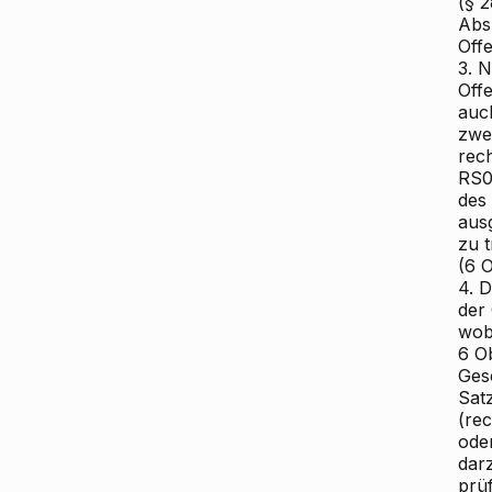
(§ 
Abs 
Offe
3. 
Off
auc
zwe
rech
RS01
des
aus
zu 
(6 
4. 
der
wob
6 O
Ges
Sat
(re
ode
dar
prü