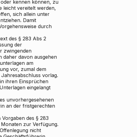
en oder kennen können,
zu
leicht vereitelt werden,
fen, sich allein unter
ntziehen. Damit
Vorgehensweise
durch
text des § 283 Abs 2
ssung der
er zwingenden
an daher davon ausgehen
sunterlagen am
tung vor, zumal dem
er Jahresabschluss vorlag.
in ihren Einsprüchen
 Unterlagen eingelangt
ines unvorhergesehenen
n an der fristgerechten
n Vorgaben des § 283
r Monaten zur Verfügung.
Offenlegung nicht
 Geschäftsführerin