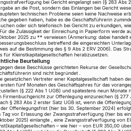
ngsstrafverfügung bei Gericht
eingelangt
sein (§ 283 Abs 2
gabe an die Post, sondern das Einlangen bei Gericht wesent
aupteten technischen Probleme seien keine Nachweise erbr
che gegeben haben, habe es die Geschäftsführerin zumind
suchen oder sich telefonisch bei Gericht zu erkundigen, wi
 Für die Zulässigkeit der Einreichung in Papierform werde
 Oktober 2025 zu ** verwiesen (Anmerkung: dabei handelt 
besserungsbeschluss betreffend die eingereichten Unterla
weis auf die Bestimmung des § 9 Abs 2 ERV 2006). Das Str
s für Kleinstkapitalgesellschaften herabzusetzen.
htliche Beurteilung
 gegen diese Beschlüsse gerichteten
Rekurse
der Gesellscha
chäftsführerin sind
nicht begründet
.
ie gesetzlichen Vertreter einer Kapitalgesellschaft haben d
ersten fünf Monaten des Geschäftsjahres
für das vorange
ustellen
(§ 222 Abs 1 UGB) und spätestens
neun
Monate na
m Firmenbuchgericht zur Offenlegung
einzureichen
(§ 277 
Nach § 283 Abs 2 erster Satz UGB ist, wenn die Offenlegung
der Offenlegungsfrist (hier bis 30. September 2024) erfolg
 Tag
vor
Erlassung der Zwangsstrafverfügung (hier bis ein
Oktober 2025)
einlangte
, eine Zwangsstrafverfügung von E
nst(kapital)gesellschaften – wie hier – von EUR 350,00 üb