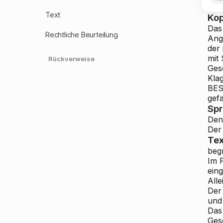
Text
Ko
Das
Rechtliche Beurteilung
Ang
der
mit 
Rückverweise
Ges
Kla
BE
gefa
Sp
Den
Der 
Tex
beg
Im 
eing
Alle
Der
und
Das
Ges