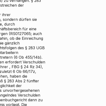
B) zu verhängen. § 283
streichen der
 ihrer
, sondern
dürfen sie
he, durch
häftsbereich
für eine
orgen
(RS0127065; auch
ahin,
ob
die Einreichung
nie gänzlich
chtsfolgen des § 283 UGB
tarbeitern
tretern (6 Ob 455/14b).
en erfordert
Verschulden
hrer
, FBG § 24 Rz 34),
uletzt 6 Ob 66/17z,
hen, haben die
ß § 283 Abs 2 fünfter
lichkeit der
nes unvorhergesehenen
angelndes Verschulden
menbuchgericht dann zu
s vorliegt. Die