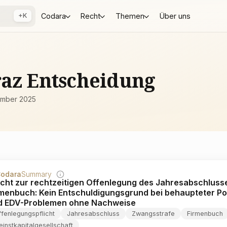
+K
Codara
Recht
Themen
Über uns
raz Entscheidung
ember 2025
odara
Summary
icht zur rechtzeitigen Offenlegung des Jahresabschluss
rmenbuch: Kein Entschuldigungsgrund bei behaupteter P
d EDV-Problemen ohne Nachweise
fenlegungspflicht
Jahresabschluss
Zwangsstrafe
Firmenbuch
einstkapitalgesellschaft