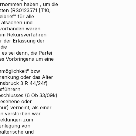
ternommen haben
,
um die
sten
(RS0123571 [T10,
ibrief” für alle
atsachen
und
n vorhanden waren
im Rekursverfahren
r der Erlassung der
die
s sei denn, die Partei
des Vorbringens um eine
nmöglichkeit“ bzw
rankung oder das Alter
nnsbruck 3 R 44/24f)
tsführern
abschlusses (6 Ob 33/09k)
gesehene oder
r) verneint, als einer
n verstorben war,
nmeldungen zum
enlegung
von
halterische und