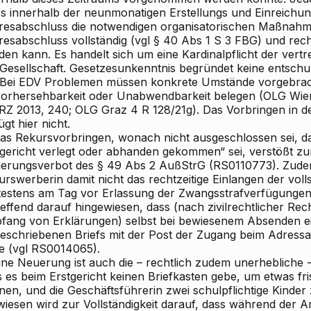
s innerhalb der neunmonatigen Erstellungs
und Einreichung
resabschluss die notwendigen organisatorischen Maßnahme
esabschluss vollständig (vgl § 40 Abs 1 S 3 FBG) und recht
den kann. Es handelt sich um eine Kardinalpflicht der ver
 Gesellschaft. Gesetzesunkenntnis begründet keine entschul
 Bei EDV
Problemen müssen konkrete Umstände vorgebrach
orhersehbarkeit oder Unabwendbarkeit belegen (OLG Wien
RZ 2013, 240; OLG Graz 4 R 128/21g). Das Vorbringen in 
gt hier nicht.
Das Rekursvorbringen, wonach nicht ausgeschlossen sei, da
tgericht verlegt oder abhanden gekommen“ sei, verstößt z
erungsverbot des § 49 Abs 2 AußStrG (RS0110773). Zude
rswerberin damit nicht das rechtzeitige Einlangen der vol
testens am Tag vor Erlassung der Zwangsstrafverfügungen.
reffend darauf hingewiesen, dass (nach zivilrechtlicher R
fang von Erklärungen) selbst bei bewiesenem Absenden eine
geschriebenen Briefs mit der Post der Zugang beim Adress
e (vgl RS0014065).
Eine Neuerung ist auch die – rechtlich zudem unerhebliche
s es beim Erstgericht keinen Briefkasten gebe, um etwas fr
nen, und die Geschäftsführerin zwei schulpflichtige Kinder
wiesen wird zur Vollständigkeit darauf, dass während der 