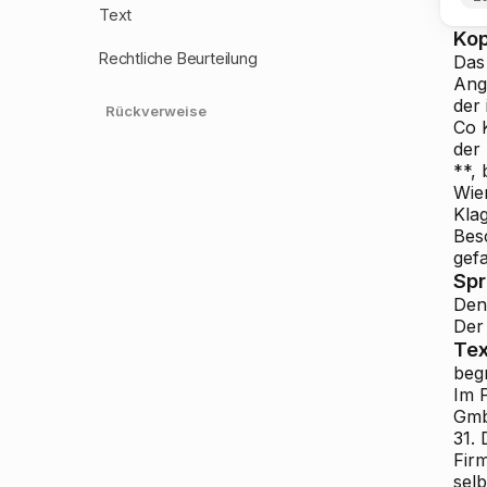
Text
Ko
Rechtliche Beurteilung
Das
Ang
der
Rückverweise
Co 
der
**, 
Wien
Kla
Bes
gefa
Sp
Den
Der 
Tex
beg
Im 
Gm
31.
Fir
sel