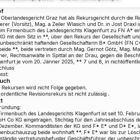
pf
 Oberlandesgericht Graz hat als Rekursgericht durch die Ri
erer (Vorsitz), Mag.
a
Zeiler
Wlasich und Dr.
in
Jost
Draxl 
 im Firmenbuch des Landesgerichts Klagenfurt zu FN A* e
KG
mit dem Sitz in **, über den
Rekurs der Gesellschaft
un
 unbeschränkt haftenden Gesellschafterin B* GmbH (FN C
beide **,
beide vertreten durch
Mag. Gernot Götz, Mag. Ma
er, Rechtsanwälte in Spittal an der Drau,
gegen die Beschl
genfurt je vom 20. Jänner 2025, **
7 und
8, in nichtöffentl
chluss
sst:
ruch
 Rekursen wird
nicht
Folge
gegeben.
ordentliche Revisionsrekurs ist
nicht zulässig
.
t
ründung:
Firmenbuch des Landesgerichts Klagenfurt ist seit 10. Febr
bH
Co KG eingetragen. Stichtag für den Jahresabschluss der
 Dezember. Kommanditisten der KG sind F* E* und D* E*, l
menbuchauszug beide wohnhaft **. F* E* war bis zur Lösc
bständig vertretungsbefugter Geschäftsführer der unbesch