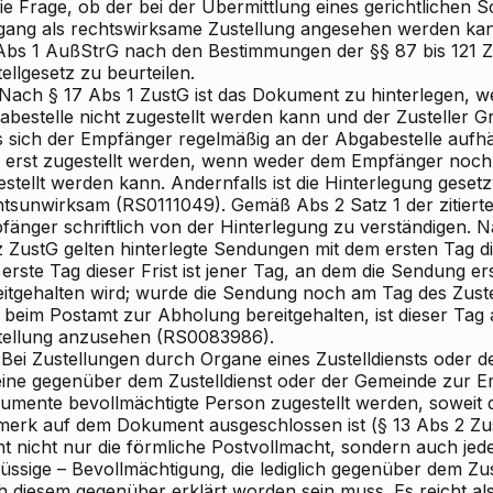
ie Frage, ob der bei der Übermittlung eines gerichtlichen S
gang als rechtswirksame Zustellung angesehen werden kan
Abs 1 AußStrG nach den Bestimmungen der §§ 87 bis 121
ellgesetz zu beurteilen.
. Nach § 17 Abs 1 ZustG ist das Dokument zu hinterlegen, w
abestelle nicht zugestellt werden kann und der Zusteller 
s sich der Empfänger regelmäßig an der Abgabestelle aufhä
f erst zugestellt werden, wenn weder dem Empfänger noch
stellt werden kann. Andernfalls ist die Hinterlegung gesetz
htsunwirksam (RS0111049). Gemäß Abs 2 Satz 1 der zitiert
änger schriftlich von der Hinterlegung zu verständigen. Na
 ZustG gelten hinterlegte Sendungen mit dem ersten Tag dies
erste Tag dieser Frist ist jener Tag, an dem die Sendung 
eitgehalten wird; wurde die Sendung noch am Tag des Zust
 beim Postamt zur Abholung bereitgehalten, ist dieser Tag
tellung anzusehen (RS0083986).
. Bei Zustellungen durch Organe eines Zustelldiensts oder 
eine gegenüber dem Zustelldienst oder der Gemeinde zur
umente bevollmächtigte Person zugestellt werden, soweit d
merk auf dem Dokument ausgeschlossen ist (§ 13 Abs 2 Zu
nt nicht nur die förmliche Postvollmacht, sondern auch jed
üssige – Bevollmächtigung, die lediglich gegenüber dem Zus
h diesem gegenüber erklärt worden sein muss. Es reicht al