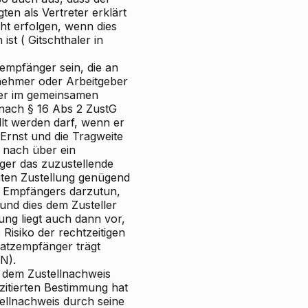
en als Vertreter erklärt
cht erfolgen, wenn dies
ist (
Gitschthaler
in
mpfänger sein, die an
nehmer oder Arbeitgeber
ger im gemeinsamen
 nach § 16 Abs 2 ZustG
lt werden darf, wenn er
 Ernst und die Tragweite
 nach über ein
er das zuzustellende
gten Zustellung genügend
es Empfängers darzutun,
und dies dem Zusteller
ung liegt auch dann vor,
Risiko der rechtzeitigen
atzempfänger trägt
N).
f dem Zustellnachweis
zitierten Bestimmung hat
llnachweis durch seine