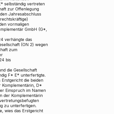
* selbständig vertreten
haft zur Offenlegung
enden Jahresabschluss
rechtskräftige)
 den vormaligen
Komplementär
GmbH (G*,
24
verhängte das
esellschaft (ON 2) wegen
chaft zum
er
24 bis
nd die
Gesellschaft
dig F* E* unterfertigte.
Erstgericht die beiden
er Komplementärin, D*
der Einspruch im Namen
rin der Komplementärin
 vertretungsbefugten
g zu unterfertigen.
e,
wies das Erstgericht