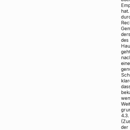
Empf
hat.
dur
Rec
Gem
der
des
Hau
geh
nach
ein
gen
Sch
kla
das
bek
wen
Wei
grun
4.3.
(Zu
der