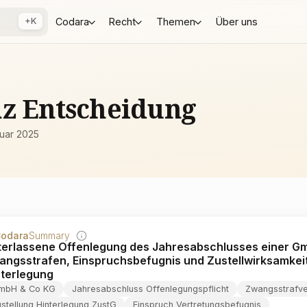
+K
Codara
Recht
Themen
Über uns
az Entscheidung
ruar 2025
odara
Summary
terlassene Offenlegung des Jahresabschlusses einer G
angsstrafen, Einspruchsbefugnis und Zustellwirksamkeit
nterlegung
mbH & Co KG
Jahresabschluss Offenlegungspflicht
Zwangsstrafv
stellung Hinterlegung ZustG
Einspruch Vertretungsbefugnis