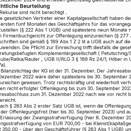
htliche Beurteilung
 Rekurse sind
nicht berechtigt
.
ie gesetzlichen Vertreter einer Kapitalgesellschaft haben d
 ersten
fünf
Monaten des Geschäftsjahrs für das vorangeg
ustellen
(§ 222 Abs 1 UGB) und spätestens
neun
Monate na
m Firmenbuchgericht zur Offenlegung
einzureichen
(§ 277 
schriften sind gemäß § 189 Abs 1 Z 2 lit a UGB auch auf d
wenden. Die Pflicht zur Einreichung trifft diesfalls die gese
tretungsbefugten Komplementärgesellschaft (
Petutschnig/
aube/Ratka/Rauter
, UGB II/RLG
3
§ 189 Rz 24/1;
Hilber
in
U
a).
 Bilanzstichtag der KG ist der 31. Dezember. Der Jahresab
 Dezember 2022 wäre daher spätestens
bis 30. September 
zureichen gewesen. Trotz rechtskräftig und wiederholt ver
en nicht erfolgter Offenlegung bis zum 30. September 202
resabschluss zum 31. Dezember 2022 nach wie vor nicht 
ereicht.
Nach § 283 Abs 2 erster Satz UGB ist, wenn die Offenlegung
 der Offenlegungsfrist (hier bis 30. September 2023) und a
 Erlassung der Zwangsstrafverfügung (hier 8. Dezember 202
ngsstrafverfügung von EUR 700,00 - bei Kleinst(kapital)ge
 350,00 - über den Geschäftsführer (§ 283 Abs 1 UGB) und