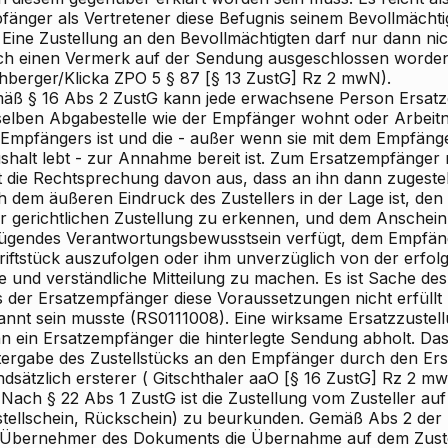
änger als Vertretener diese Befugnis seinem Bevollmächtigt
 Eine Zustellung an den Bevollmächtigten darf nur dann ni
ch einen Vermerk auf der Sendung ausgeschlossen worden 
hberger/Klicka
ZPO
5
§ 87 [§ 13 ZustG] Rz 2 mwN).
äß § 16 Abs 2 ZustG kann jede erwachsene Person Ersatze
selben Abgabestelle wie der Empfänger wohnt oder Arbeit
 Empfängers ist und die - außer wenn sie mit dem Empfän
shalt lebt - zur Annahme bereit ist. Zum Ersatzempfänger
t die Rechtsprechung davon aus, dass an ihn dann zugestel
 dem äußeren Eindruck des Zustellers in der Lage ist, den
er gerichtlichen Zustellung zu erkennen, und dem Anschein
ügendes Verantwortungsbewusstsein verfügt, dem Empfäng
riftstück auszufolgen oder ihm unverzüglich von der erfol
re und verständliche Mitteilung zu machen. Es ist Sache d
s der Ersatzempfänger diese Voraussetzungen nicht erfüllt 
annt sein musste (RS0111008). Eine wirksame Ersatzzustell
n ein Ersatzempfänger die hinterlegte Sendung abholt. Das 
tergabe des Zustellstücks an den Empfänger durch den Ers
dsätzlich ersterer (
Gitschthaler
aaO [§ 16 ZustG] Rz 2 mw
 Nach § 22 Abs 1 ZustG ist die Zustellung vom Zusteller au
stellschein, Rückschein) zu beurkunden. Gemäß Abs 2 der 
 Übernehmer des Dokuments die Übernahme auf dem Zuste