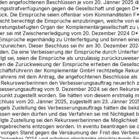
 den
angefochtenen Beschlüssen je vom 20. Jänner 2025
di
ngsstrafverfügungen gegen die Gesellschaft und gegen D* 
ück. Die Einsprüche seien offenbar vom Kommanditisten F* 
 nicht berechtigt die Einsprüche einzubringen, welche von 
tretungsbefugten Organ der Komplementärgesellschaft zu un
er sei mit Zwischenerledigung vom 20. Dezember 2024 D*
 Einsprüche eigenhändig zu Unterfertigung und binnen eine
hzureichen. Dieser Beschluss sei ihr am 30. Dezember 2024
den. Da eine Verbesserung der Einsprüche durch Unterfer
lgt sei, seien die Einsprüche als unzulässig zurückzuweis
en die Zurückweisung der Einsprüche erheben die
Gesellsc
chäftsführerin der Komplementär
GmbH
rechtzeitige
Rekur
fahrens mit dem Antrag, die angefochtenen Beschlüsse als
 Rekurswerberinnen den Verbesserungsauftrag neuerlich z
besserungsauftrag vom 9. Dezember 2024 sei den Rekurs
tpunkt zugestellt worden. Sie hätten von diesem erstmalig 
chluss vom 20. Jänner 2025, zugestellt am 23. Jänner 2025
gels Zustellung des Verbesserungsauftrags hätten die bek
ssen werden dürfen und das Verfahren sei mit Nichtigkeit b
olgte Zustellung sei den Rekurswerberinnen die Möglichkei
mgebrechens entzogen worden.
In eventu
beantragen sie d
 vorigen Stand
gegen die Versäumung der Frist des Verbes
 Dezember 2024 und erheben gleichzeitig gleichlautende Ei