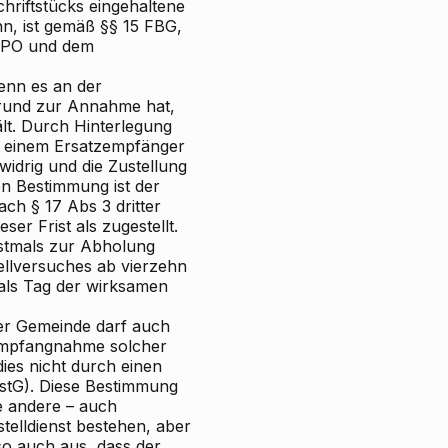
chriftstücks eingehaltene
n, ist gemäß §§ 15 FBG,
 ZPO und dem
enn es an der
Grund zur Annahme hat,
lt. Durch Hinterlegung
 einem Ersatzempfänger
widrig und die Zustellung
en Bestimmung ist der
ch § 17 Abs 3 dritter
er Frist als zugestellt.
erstmals zur Abholung
ellversuches ab vierzehn
 als Tag der wirksamen
der Gemeinde darf auch
 Empfangnahme solcher
ies nicht durch einen
stG). Diese Bestimmung
e andere – auch
telldienst bestehen, aber
so auch aus, dass der