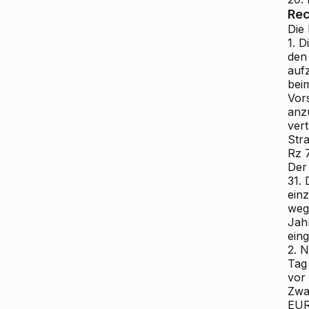
Rec
Die
1. D
den
aufz
bei
Vor
anzu
ver
Str
Rz 7
Der
31.
ein
weg
Jah
eing
2. 
Tag
vor
Zwa
EUR