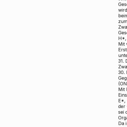
Ges
wir
bei
zu
Zwa
Ges
H*,
Mit 
Ers
unt
31.
Zwa
30.
Geg
(ON 
Mit
Ein
E*,
der
sei
Org
Da i