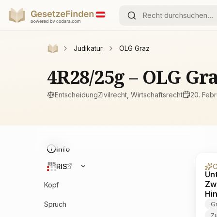
Judikatur
OLG Graz
4R28/25g – OLG Gr
Entscheidung
Zivilrecht, Wirtschaftsrecht
20. Feb
Info
RIS
C
Un
Zw
Kopf
Hi
Spruch
G
Zu