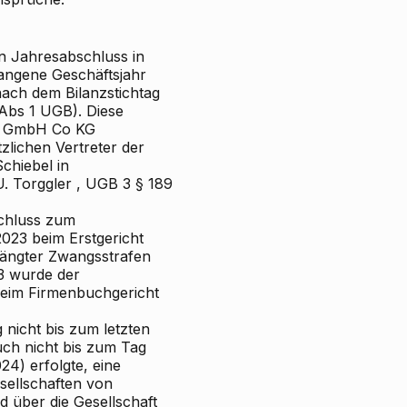
en Jahresabschluss in
angene Geschäftsjahr
ch dem Bilanzstichtag
Abs 1 UGB). Diese
ie GmbH
Co KG
tzlichen Vertreter der
Schiebel
in
. Torggler
, UGB
3
§ 189
schluss zum
2023
beim Erstgericht
hängter Zwangsstrafen
3 wurde der
beim Firmenbuchgericht
 nicht bis zum letzten
uch nicht bis zum Tag
4) erfolgte, eine
sellschaften von
 über die Gesellschaft