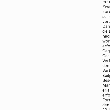
mit
Zwa
zur
sei
ver
Dah
die
nac
wor
erfo
Geg
Ges
Ver
den
Ver
Zei
Bes
Man
erla
erf
For
den
20.