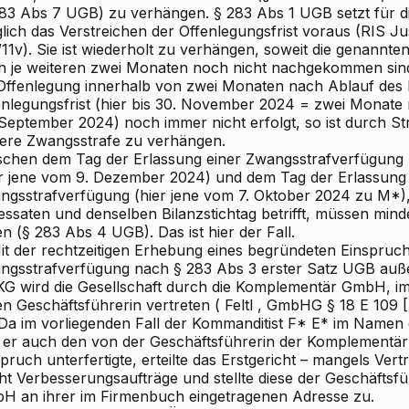
283 Abs 7 UGB) zu verhängen. § 283 Abs 1 UGB setzt für d
glich das
Verstreichen der Offenlegungsfrist
voraus (RIS
Jus
11v). Sie ist wiederholt zu verhängen, soweit die genannte
h je weiteren zwei Monaten noch nicht nachgekommen sind
 Offenlegung innerhalb von zwei Monaten nach Ablauf des 
enlegungsfrist (hier bis 30. November 2024 = zwei Monate
 September 2024) noch immer nicht erfolgt, so ist durch St
tere Zwangsstrafe zu verhängen.
schen dem Tag der Erlassung einer Zwangsstrafverfügung
er jene vom 9. Dezember 2024) und dem Tag der Erlassun
ngsstrafverfügung (hier jene vom 7. Oktober 2024 zu M*),
essaten und denselben Bilanzstichtag betrifft, müssen mi
en (§ 283 Abs 4 UGB). Das ist hier der Fall.
it der rechtzeitigen Erhebung eines begründeten Einspruchs 
ngsstrafverfügung nach § 283 Abs 3 erster Satz UGB auße
KG wird die Gesellschaft durch die Komplementär
GmbH, im 
en Geschäftsführerin vertreten (
Feltl
, GmbHG § 18 E 109 [S
. Da im vorliegenden Fall der Kommanditist F* E* im Name
 er auch den von der Geschäftsführerin der Komplementär
pruch unterfertigte, erteilte das Erstgericht – mangels Ver
ht Verbesserungsaufträge und stellte diese der Geschäftsf
H an ihrer im Firmenbuch eingetragenen Adresse zu.