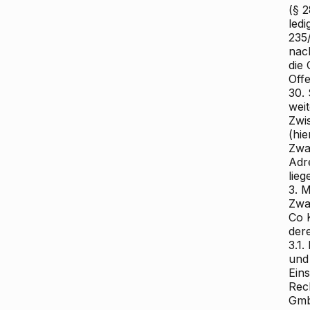
(§ 
ledi
235/
nac
die
Off
30.
wei
Zwi
(hi
Zwa
Adr
lieg
3. M
Zwa
Co 
der
3.1
und
Eins
Rec
Gmb