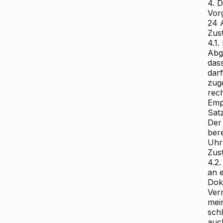
4. D
Vor
24 
Zust
4.1
Abg
das
dar
zuge
rec
Empf
Satz
Der 
ber
Uhr
Zus
4.2
an 
Dok
Ver
mei
schl
auc