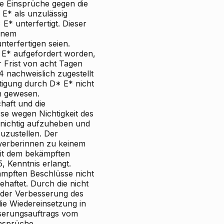
e Einsprüche gegen die
E* als unzulässig
E* unterfertigt. Dieser
einem
terfertigen seien.
 E* aufgefordert worden,
r Frist von acht Tagen
 nachweislich zugestellt
tigung durch D* E* nicht
en gewesen.
haft
und die
se
wegen Nichtigkeit des
 nichtig aufzuheben und
uzustellen. Der
werberinnen zu keinem
mit dem bekämpften
, Kenntnis erlangt.
ämpften Beschlüsse nicht
ehaftet. Durch die nicht
t der Verbesserung des
ie
Wiedereinsetzung in
serungsauftrags vom
nsprüche.