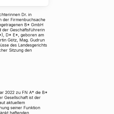
chterinnen Dr.
in
in der Firmenbuchsache
ingetragenen
B* GmbH
d
der Geschäftsführerin
*), D*
E*, geboren am
rtin Götz, Mag. Gudrun
üsse des Landesgerichts
icher Sitzung den
uar 2022 zu FN A* die B*
 Gesellschaft ist der
aut aktuellem
hung seiner Funktion
ränkt haftenden