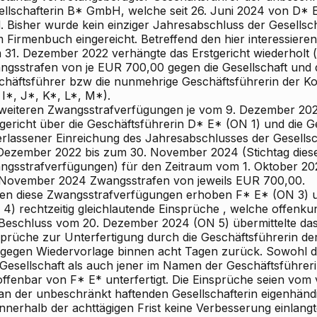
ellschafterin B* GmbH, welche seit 26. Juni 2024 von D* E
d. Bisher wurde kein einziger Jahresabschluss der Gesellsc
m Firmenbuch eingereicht. Betreffend den hier interessier
m
31. Dezember 2022
verhängte das Erstgericht wiederholt (
ngsstrafen von
je EUR 700,00
gegen die Gesellschaft und
chäftsführer bzw die nunmehrige Geschäftsführerin der 
 I*, J*, K*, L*, M*).
weiteren
Zwangsstrafverfügungen
je vom
9. Dezember 20
tgericht über die Geschäftsführerin D* E* (ON 1) und die G
erlassener Einreichung des Jahresabschlusses der Gesells
 Dezember 2022
bis zum 30. November 2024
(Stichtag dies
ngsstrafverfügungen) für den Zeitraum vom
1. Oktober 20
 November 2024
Zwangsstrafen von jeweils EUR 700,00.
en diese Zwangsstrafverfügungen erhoben
F* E*
(ON 3) u
4) rechtzeitig gleichlautende
Einsprüche
, welche offenkun
 Beschluss vom 20. Dezember 2024 (ON 5) übermittelte das 
sprüche zur Unterfertigung durch die Geschäftsführerin d
 gegen Wiedervorlage binnen acht Tagen zurück. Sowohl 
 Gesellschaft als auch jener im Namen der Geschäftsführe
 offenbar von F* E* unterfertigt. Die Einsprüche seien vom
an der unbeschränkt haftenden Gesellschafterin eigenhändi
nnerhalb der achttägigen Frist keine Verbesserung einlangt