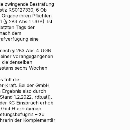
ie
zwingende Bestrafung
tiz RS0127330; 6 Ob
n Organe ihren Pflichten
 (§ 283 Abs 1 UGB). Ist
letzten Tags der
 nach dem
rafverfügung eine
 nach § 283 Abs 4 UGB
g einer vorangegangenen
 die denselben
ndestens sechs Wochen
tritt die
r Kraft. Bei der GmbH
Ergebnis also durch
tand 1.2.2022, rdb.at]).
n der KG Einspruch erhob
GmbH erhobenen
tretungsbefugnis – zu
ührerin der Komplementär