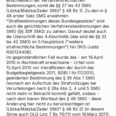
einschließlich der verfahrensrechtlichen
Bestimmungen; somit die §§ 27 bis 43 SMG
(Litzka/Matzka/Zeder SMG² § 48 Rz 1). Zu den in §
48 erster Satz SMG erwähnten
"Strafbestimmungen dieses Bundesgesetzes" sind
auch die gerichtlichen Verfahrensbestimmungen des
SMG (§§ 35ff SMG) zu zählen. Darauf deutet auch
die Überschrift des 4.Abschnitts (das sind die §§ 33
bis 42 SMG) im 5.Hauptstück ("weitere
strafrechtliche Bestimmungen") hin (RIS-Justiz
RS0124408).
Im gegenständlichen Fall wurde das - am 16.April
2010 in Rechtskraft erwachsene - Urteil vom
12.April 2010 vor Inkrafttreten der durch das
Budgetbegleitgesetz 2011, BGBl I Nr.111/2010,
geänderten Bestimmung des § 39 Abs 1 SMG
(wonach ein Aufschub des Strafvollzuges bei
Verurteilungen nach § 28a Abs 2, 4 und 5 SMG
nicht mehr in Betracht kommt) gefällt, sodass -
nach dem klaren Wortlaut des § 48 SMG - diese
Änderung hier nicht zu berücksichtigen ist
(Litzka/Matzka/Zeder SMG² § 48 Rz 2) (in diesem
Sinne auch OLG Linz 7 Bs 76/11t vom 16.März 2011).