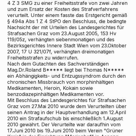
4 Z 3 SMG zu einer Freiheitsstrafe von zwei Jahren
und zum Ersatz der Kosten des Strafverfahrens
verurteilt. Unter einem fasste das Erstgericht gemäß
§ 494a Abs 1 Z 4 StPO den Beschluss, die bedingte
Nachsicht der mit Urteilen des Landesgerichtes für
Strafsachen Graz vom 23.August 2005, 153 Hv
119/05z, verhängten siebenmonatigen und des
Bezirksgerichtes Innere Stadt Wien vom 23.Oktober
2007, 17 U 321/07f, verhängten dreimonatigen
Freiheitsstrafen zu widerrufen.
Nach dem Gutachten des Sachverständigen
Mag.Dr.Roland B***** liegt bei Thomas N*****
ein Abhängigkeits- und Entzugssyndrom durch den
chronischen Missbrauch von morphinhältigen
Medikamenten, Heroin, Kokain sowie
benzodiazepinhältigen Medikamenten vor.
Mit Beschluss des Landesgerichtes für Strafsachen
Graz vom 27.Mai 2010 wurde dem Verurteilten über
seinen Antrag in der Hauptverhandlung am 12.April
2010 ein Strafaufschub bis einschließlich 1.August
2010 gewährt. Der Verurteilte war daraufhin vom
17.Juni 2010 bis 19.Juni 2010 beim Verein "Grüner