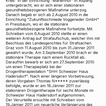
Kreis" in der Einrichtung "Marienhof" in Aspang
untergebracht, wo er sich einer stationären
gesundheitsbezogenen Maßnahme unterzog.
Danach begab er sich ab 2.August 2010 in die
Einrichtung "Zukunftsschmiede Voggeneder GmbH"
in Pressbaum, wo er die stationäre
gesundheitsbezogene Maßnahme fortsetzte. Mit
Schreiben vom 6.August 2010 stellte er einen
weiteren Antrag auf Strafaufschub, welcher ihm mit
Beschluss des Landesgerichtes für Strafsachen
Graz vom 11.August 2010 bis zum 31.Jänner 2011
gewährt wurde. Am 3.September 2010 brach er die
stationäre Therapie nach einem Rückfall ab.
Daraufhin bewarb er sich am 27.September 2010
um einen Therapieplatz bei der
Drogentherapiestation "SHH Schweizer Haus
Hadersdorf". Nach einer längeren Vorbetreuung,
deren Vorgaben Thomas N***** zuverlässig
befolgte, wurde er am 18.Jänner 2011 zur
stationären Drogentherapie für sechs Monate im
Schweizer Haus Hadersdorf aufgenommen.
Der Verurteilte ersuchte mit Schreiben vom
19.Jänner 2011 um neuerliche Verlängerung des