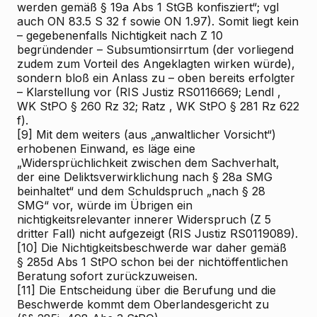
werden gemäß § 19a Abs 1 StGB konfisziert“; vgl
auch ON 83.5 S 32 f sowie ON 1.97). Somit liegt kein
– gegebenenfalls Nichtigkeit nach Z 10
begründender – Subsumtionsirrtum (der vorliegend
zudem zum Vorteil des Angeklagten wirken würde),
sondern bloß ein Anlass zu – oben bereits erfolgter
– Klarstellung vor (RIS
Justiz RS0116669;
Lendl
,
WK
StPO § 260 Rz 32;
Ratz
, WK
StPO § 281 Rz 622
f).
[9]
Mit dem weiters (aus „anwaltlicher Vorsicht“)
erhobenen Einwand, es läge eine
„Widersprüchlichkeit zwischen dem Sachverhalt,
der eine Deliktsverwirklichung nach § 28a SMG
beinhaltet“ und dem Schuldspruch „nach § 28
SMG“ vor, würde im Übrigen ein
nichtigkeitsrelevanter innerer Widerspruch (Z 5
dritter Fall) nicht aufgezeigt (RIS
Justiz RS0119089).
[10]
Die Nichtigkeitsbeschwerde war daher gemäß
§ 285d Abs 1 StPO schon bei der nichtöffentlichen
Beratung sofort zurückzuweisen.
[11]
Die Entscheidung über die Berufung und die
Beschwerde kommt dem Oberlandesgericht zu