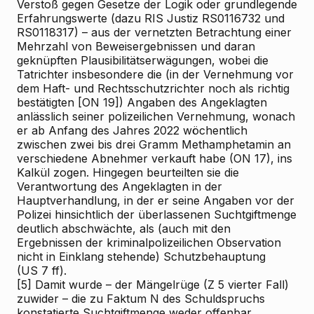
Verstoß gegen Gesetze der Logik oder grundlegende
Erfahrungswerte (dazu RIS
Justiz RS0116732 und
RS0118317) – aus der vernetzten Betrachtung einer
Mehrzahl von Beweisergebnissen und daran
geknüpften Plausibilitätserwägungen, wobei die
Tatrichter insbesondere die (in der Vernehmung vor
dem Haft- und Rechtsschutzrichter noch als richtig
bestätigten [ON 19]) Angaben des Angeklagten
anlässlich seiner polizeilichen Vernehmung, wonach
er ab Anfang des Jahres 2022 wöchentlich
zwischen zwei bis drei Gramm Methamphetamin an
verschiedene Abnehmer verkauft habe (ON 17), ins
Kalkül zogen. Hingegen beurteilten sie die
Verantwortung des Angeklagten in der
Hauptverhandlung, in der er seine Angaben vor der
Polizei hinsichtlich der überlassenen Suchtgiftmenge
deutlich abschwächte, als (auch mit den
Ergebnissen der kriminalpolizeilichen Observation
nicht in Einklang stehende) Schutzbehauptung
(US 7 ff).
[5]
Damit wurde – der Mängelrüge (Z 5 vierter Fall)
zuwider – die zu Faktum N des Schuldspruchs
konstatierte Suchtgiftmenge weder offenbar