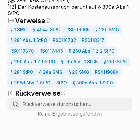
(§§ 285i, 498 Abs 3 StPO).
[12]
Der Kostenausspruch beruht auf § 390a Abs 1
StPO.
Verweise
§ 1 SMG
§ 494a StPO
RS0116669
§ 28b SMG
§ 281 Abs. 1 StPO
RS0116732
RS0118317
RS0119370
RS0117446
§ 260 Abs. 1 Z 2 StPO
§ 260 Abs. 1 Z 1 StPO
§ 19a Abs. 1 StGB
§ 260 StPO
§ 281 StPO
§ 28a SMG
§ 28 SMG
RS0119089
§ 285d Abs. 1 StPO
StPO
§ 390a Abs. 1 StPO
Rückverweise
Keine Ergebnisse gefunden