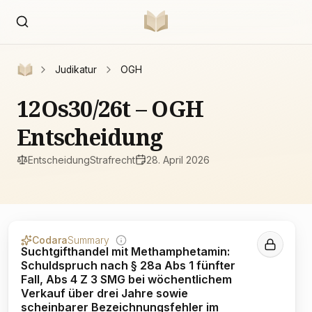
Judikatur
OGH
12Os30/26t – OGH
Entscheidung
Entscheidung
Strafrecht
28. April 2026
Codara
Summary
Suchtgifthandel mit Methamphetamin:
Schuldspruch nach § 28a Abs 1 fünfter
Fall, Abs 4 Z 3 SMG bei wöchentlichem
Verkauf über drei Jahre sowie
scheinbarer Bezeichnungsfehler im