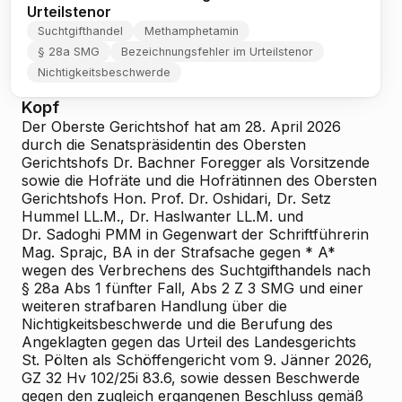
Urteilstenor
Suchtgifthandel
Methamphetamin
§ 28a SMG
Bezeichnungsfehler im Urteilstenor
Nichtigkeitsbeschwerde
Kopf
Der Oberste Gerichtshof hat am 28. April 2026
durch die Senatspräsidentin des Obersten
Gerichtshofs Dr. Bachner
Foregger als Vorsitzende
sowie die Hofräte und die Hofrätinnen des Obersten
Gerichtshofs Hon.
Prof. Dr. Oshidari, Dr. Setz
Hummel LL.M., Dr. Haslwanter LL.M. und
Dr. Sadoghi PMM in Gegenwart der Schriftführerin
Mag. Sprajc, BA in der Strafsache gegen * A*
wegen des Verbrechens des Suchtgifthandels nach
§ 28a Abs 1 fünfter Fall, Abs 2 Z 3 SMG und einer
weiteren strafbaren Handlung über die
Nichtigkeitsbeschwerde und die Berufung des
Angeklagten gegen das Urteil des Landesgerichts
St. Pölten als Schöffengericht vom 9. Jänner 2026,
GZ 32 Hv 102/25i
83.6, sowie dessen Beschwerde
gegen den zugleich ergangenen Beschluss gemäß