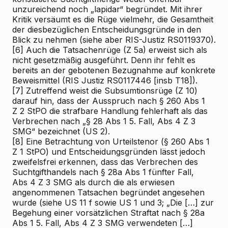
unzureichend noch „lapidar“ begründet. Mit ihrer
Kritik versäumt es die Rüge vielmehr, die Gesamtheit
der diesbezüglichen Entscheidungsgründe in den
Blick zu nehmen (siehe aber RIS-Justiz RS0119370).
[6]
Auch die Tatsachenrüge (Z 5a) erweist sich als
nicht gesetzmäßig ausgeführt. Denn ihr fehlt es
bereits an der gebotenen Bezugnahme auf konkrete
Beweismittel (RIS
Justiz RS0117446 [insb T18]).
[7]
Zutreffend weist die Subsumtionsrüge (Z 10)
darauf hin, dass der Ausspruch nach § 260 Abs 1
Z 2 StPO die strafbare Handlung fehlerhaft als das
Verbrechen nach „§
28
Abs 1 5. Fall, Abs 4 Z 3
SMG“ bezeichnet (US 2).
[8]
Eine Betrachtung von Urteilstenor (§ 260 Abs 1
Z 1 StPO) und Entscheidungsgründen lässt jedoch
zweifelsfrei erkennen, dass das Verbrechen des
Suchtgifthandels nach §
28a
Abs 1 fünfter Fall,
Abs 4 Z 3 SMG als durch die als erwiesen
angenommenen Tatsachen begründet angesehen
wurde (siehe US 11 f sowie US 1 und 3; „Die […] zur
Begehung einer vorsätzlichen Straftat nach § 28a
Abs 1 5. Fall, Abs 4 Z 3 SMG verwendeten […]