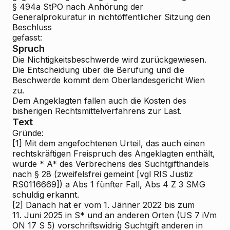
§ 494a StPO nach Anhörung der
Generalprokuratur in nichtöffentlicher Sitzung den
Beschluss
gefasst:
Spruch
Die Nichtigkeitsbeschwerde wird zurückgewiesen.
Die Entscheidung über die Berufung und die
Beschwerde kommt dem Oberlandesgericht Wien
zu.
Dem Angeklagten fallen auch die Kosten des
bisherigen Rechtsmittelverfahrens zur Last.
Text
Gründe:
[1]
Mit dem angefochtenen Urteil, das auch einen
rechtskräftigen Freispruch des Angeklagten enthält,
wurde * A* des Verbrechens des Suchtgifthandels
nach § 28 (zweifelsfrei gemeint [vgl RIS
Justiz
RS0116669])
a
Abs 1 fünfter Fall, Abs 4 Z 3 SMG
schuldig erkannt.
[2]
Danach hat er vom 1. Jänner 2022 bis zum
11. Juni 2025 in S* und an anderen Orten (US 7 iVm
ON 17 S 5) vorschriftswidrig Suchtgift anderen in