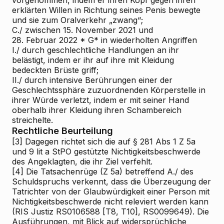
vorgenommen, indem er ihren Kopf gegen ihren
erklärten Willen in Richtung seines Penis bewegte
und sie zum Oralverkehr „zwang“;
C./ zwischen 15. November 2021 und
28. Februar 2022 * G* in wiederholten Angriffen
I./ durch geschlechtliche Handlungen an ihr
belästigt, indem er ihr auf ihre mit Kleidung
bedeckten Brüste griff;
II./ durch intensive Berührungen einer der
Geschlechtssphäre zuzuordnenden Körperstelle in
ihrer Würde verletzt, indem er mit seiner Hand
oberhalb ihrer Kleidung ihren Schambereich
streichelte.
Rechtliche Beurteilung
[3]
Dagegen richtet sich die auf § 281 Abs 1 Z 5a
und 9 lit a StPO gestützte Nichtigkeitsbeschwerde
des Angeklagten, die ihr Ziel verfehlt.
[4]
Die Tatsachenrüge (Z 5a) betreffend A./ des
Schuldspruchs verkennt, dass die Überzeugung der
Tatrichter von der Glaubwürdigkeit einer Person mit
Nichtigkeitsbeschwerde nicht releviert werden kann
(RIS
Justiz RS0106588 [T8, T10], RS0099649). Die
Ausführungen, mit Blick auf widersprüchliche