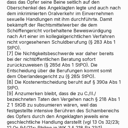
dass das Opfer seine Beine seitlich auf den
Oberschenkel des Angeklagten legte und auch nach
dem inkriminierten Oralverkehr im Einvernehmen
sexuelle Handlungen mit ihm durchführte. Damit
bekämpft der Rechtsmittelwerber die dem
Schöffengericht vorbehaltene Beweiswürdigung
nach Art einer im kollegialgerichtlichen Verfahren
nicht vorgesehenen Schuldberufung (§ 283 Abs 1
StPO).
[7]
Die Nichtigkeitsbeschwerde war daher bereits
bei der nichtöffentlichen Beratung sofort
zurückzuweisen (§ 285d Abs 1 StPO). Die
Entscheidung über die Berufungen kommt somit
dem Oberlandesgericht zu (§ 285i StPO).
[8]
Die Kostenentscheidung beruht auf § 390a Abs 1
StPO.
[9]
Anzumerken bleibt, dass die zu C./II./
bezeichneten Taten den Vergehen nach § 218 Abs 1
Z 1 StGB zu subsumieren wären, weil das
festgestellte intensive Berühren des Schambereichs
des Opfers durch den Angeklagten jeweils eine
geschlechtliche Handlung darstellt (vgl 13 Os 32/23i;
12 Os 94/21x;
Philipp
in WK
2
§ 218 Rz 23/1).