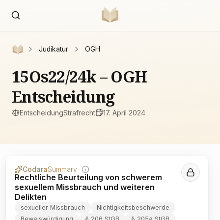
Judikatur
OGH
15Os22/24k – OGH
Entscheidung
Entscheidung
Strafrecht
17. April 2024
Codara
Summary
Rechtliche Beurteilung von schwerem
sexuellem Missbrauch und weiteren
Delikten
sexueller Missbrauch
Nichtigkeitsbeschwerde
Beweiswürdigung
§ 206 StGB
§ 205a StGB