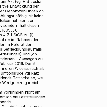
um Akt (vgl RIS
Justiz
itive Entwicklung der
 der Gehaltszahlungen an
ahlungsunfähigkeit keine
rteilsannahmen zur
 sondern hält diesen
0100555).
 4 Z 1 StGB zu (I)
 schon im Rahmen der
r im Referat der
 Befriedigungsausfalls
orderungen) und „an
etisierten – Aussagen zu
Februar 2016. Damit
m inneren Widerspruch als
sumtionsrüge vgl
Ratz
,
idende Tatsache an, weil
de Wertgrenze gar nicht
m Vorbringen nicht am
ämlich die Feststellungen
chende
te Geschäftsgebarung mit