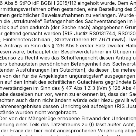
26 Abs 5 StPO idF BGBl I 2015/112 eingeholt wurde. Dem A
Ermittlungsverfahren offen gestanden, eine Bestellung des
men gerichtlicher Beweisaufnahmen zu verlangen. Wurde de
n die „strukturelle“ Befangenheit des Sachverständigen im
blick auf den dadurch (der Sache nach) abgegebenen Grun
r geltend gemacht werden (RIS
Justiz RS0131744, RS0130
;
Hinterhofer/Oshidari
, Strafverfahren Rz 7.671 mwN). Das
es Antrags im Sinn des § 126 Abs 5 erster Satz zweiter Hal
esen wäre, behauptet der Beschwerdeführer im Übrigen ni
benso zu Recht wies das Schöffengericht diesen Antrag u
ters behaupteten persönlichen Befangenheit des Sachvers
tender Ausführungen [im Gutachten], da dieser „bei mehre
s von der für die Angeklagten ungünstigsten“ ausgegangen s
n auf den Inhalt des schriftlichen Gutachtens gegründete B
hverständigen im Sinn des § 47 Abs 1 Z 3 (iVm § 126 Abs 4
abe desselben nur vor, wenn zu erkennen ist, dass der Sa
achten auch dann nicht ändern würde oder hiezu gewillt w
fahrensergebnisse dessen Unrichtigkeit aufzeigen (RIS
Just
tände wurden nicht vorgebracht.
er von der Mängelrüge erhobene Einwand der Undeutlichkei
hung eines Teils des Tatzeitraums zu (I) lässt außer Acht,
 der Frage der hier nicht angesprochenen Verjährung abge