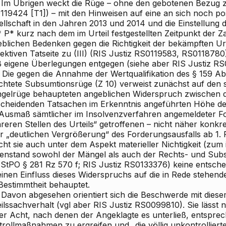
Im Übrigen weckt die Rüge – ohne den gebotenen Bezug z
119424 [T1]) – mit den Hinweisen auf eine an sich noch pos
ellschaft in den Jahren 2013 und 2014 und die Einstellung
 P* kurz nach dem im Urteil festgestellten Zeitpunkt der Z
eblichen Bedenken gegen die Richtigkeit der bekämpften U
ektiven Tatseite zu (III) (RIS
Justiz RS0119583, RS0118780),
ß eigene Überlegungen entgegen (siehe aber RIS
Justiz RS
Die gegen die Annahme der Wertqualifikation des § 159 Abs
ichtete Subsumtionsrüge (Z 10) verweist zunächst auf den
gelrüge behaupteten angeblichen Widerspruch zwischen de
scheidenden Tatsachen im Erkenntnis angeführten Höhe des
 Ausmaß sämtlicher im Insolvenzverfahren angemeldeter F
eren Stellen des Urteils“ getroffenen – nicht näher konkr
er „deutlichen Vergrößerung“ des Forderungsausfalls ab 1. 
cht sie auch unter dem Aspekt materieller Nichtigkeit (zu
enstand sowohl der Mängel
als auch der Rechts- und Sub
StPO § 281 Rz 570 f; RIS
Justiz RS0133376) keine entsche
einen Einfluss dieses Widerspruchs auf die in Rede stehen
Bestimmtheit behauptet.
Davon abgesehen orientiert sich die Beschwerde mit diese
ilssachverhalt (vgl aber RIS
Justiz RS0099810). Sie lässt n
er Acht, nach denen der Angeklagte es unterließ, entspre
trollmaßnahmen zu ergreifen und „die völlig unkontrollier