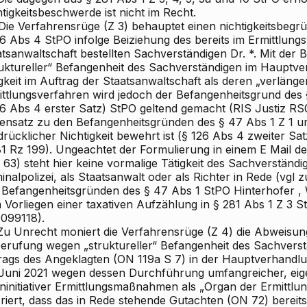
tigkeitsbeschwerde ist nicht im Recht.
Die Verfahrensrüge (Z 3) behauptet einen nichtigkeitsbeg
26 Abs 4 StPO infolge Beiziehung des bereits im Ermittlung
atsanwaltschaft bestellten Sachverständigen Dr. *. Mit der
ruktureller“ Befangenheit des Sachverständigen im Hauptve
gkeit im Auftrag der Staatsanwaltschaft als deren „verlänge
ittlungsverfahren wird jedoch der Befangenheitsgrund des 
26 Abs 4 erster Satz) StPO geltend gemacht (RIS
Justiz RS0
ensatz zu den Befangenheitsgründen des § 47 Abs 1 Z 1 un
rücklicher Nichtigkeit bewehrt ist (§ 126 Abs 4 zweiter Sa
81 Rz 199). Ungeachtet der Formulierung in einem E
Mail de
63) steht hier keine vormalige Tätigkeit des Sachverständi
inalpolizei, als Staatsanwalt oder als Richter in Rede (vgl 
 Befangenheitsgründen des § 47 Abs 1 StPO
Hinterhofer
,
 Vorliegen einer taxativen Aufzählung in § 281 Abs 1 Z 3 
099118).
u Unrecht moniert die Verfahrensrüge (Z 4) die Abweisung
erufung wegen „struktureller“ Befangenheit des Sachverst
rags des Angeklagten (ON 119a S 7) in der Hauptverhandlun
 Juni 2021 wegen dessen Durchführung umfangreicher, eig
eninitiativer Ermittlungsmaßnahmen als „Organ der Ermittlu
oriert, dass das in Rede stehende Gutachten (ON 72) bereit