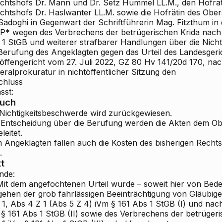
ichtshofs Dr. Mann und Dr. Setz
Hummel LL.M., den Hofrat
ichtshofs Dr. Haslwanter LL.M. sowie die Hofrätin des Ober
 Sadoghi in Gegenwart der Schriftführerin Mag. Fitzthum in
P* wegen des Verbrechens der betrügerischen Krida nach 
 1 StGB und weiterer strafbarer Handlungen über die Nich
 Berufung des Angeklagten gegen das Urteil des Landesgeric
öffengericht vom 27. Juli 2022, GZ 80 Hv 141/20d
170, nac
ralprokuratur in nichtöffentlicher Sitzung den
chluss
sst:
ruch
 Nichtigkeitsbeschwerde wird zurückgewiesen.
 Entscheidung über die Berufung werden die Akten dem Ob
leitet.
 Angeklagten fallen auch die Kosten des bisherigen Rechts
.
t
nde:
it dem angefochtenen Urteil wurde – soweit hier von Bed
gehen der grob fahrlässigen Beeinträchtigung von Gläubige
 1, Abs 4 Z 1 (Abs 5 Z 4) iVm § 161 Abs 1 StGB (I) und nac
 § 161 Abs 1 StGB (II) sowie des Verbrechens der betrüger