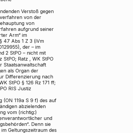
ründenden Verstoß gegen
sverfahren von der
 Behauptung von
rfahren aufgrund seiner
rter Arm“ im
§ 47 Abs 1 Z 3 (iVm
129955), der – im
d 2 StPO – nicht mit
tz StPO;
Ratz
, WK
StPO
r Staatsanwaltschaft
gen als Organ der
zur Differenzierung nach
 WK
StPO § 126 Rz 171 ff;
StPO RIS
Justiz
 (ON 119a S 9 f) des auf
ändigen abzielenden
g vom (richtig:)
enverantwortlicher und
ngsbehörden“. Denn sie
s im Geltungszeitraum des