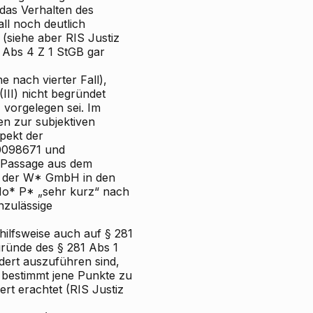
 das Verhalten des
ll noch deutlich
 (siehe aber RIS
Justiz
9 Abs 4 Z 1 StGB gar
he nach vierter Fall),
(III) nicht begründet
 vorgelegen sei. Im
gen zur subjektiven
pekt der
0098671 und
r Passage aus dem
on der W* GmbH in den
Mo* P* „sehr kurz“ nach
nzulässige
ilfsweise auch auf § 281
sgründe des § 281 Abs 1
ert auszuführen sind,
 bestimmt jene Punkte zu
ert erachtet (RIS
Justiz