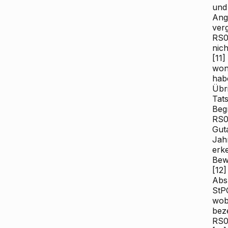
und
Ang
verg
RS01
nich
[11]
wona
hab
Übri
Tat
Beg
RS0
Gut
Jah
erk
Bew
[12]
Abs 
StP
wob
bez
RS0