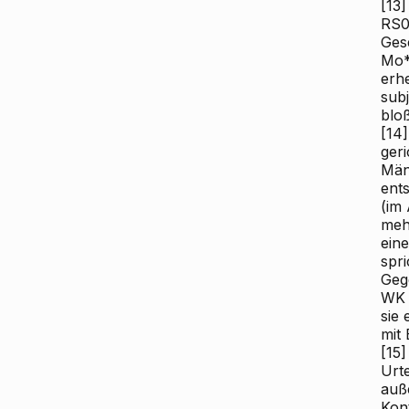
[13]
RS0
Ges
Mo*
erh
subj
blo
[14]
ger
Män
ent
(im
mehr
ein
spri
Geg
WK
sie 
mit 
[15]
Urte
auß
Kon