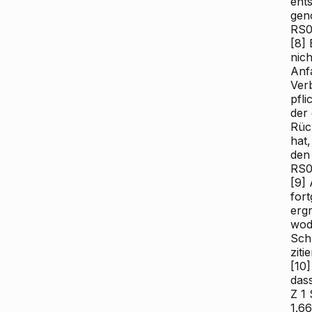
ent
gen
RS0
[8]
E
nic
Anf
Verb
pfl
der 
Rüc
hat,
den
RS0
[9]
A
for
ergr
wod
Sch
ziti
[10]
das
Z 1 
1.6