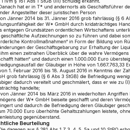
1 iVm § 161 Abs 1 StGB (III) schuldig erkannt.
anach hat er in T* und andernorts als Geschäftsführer d
ender Angestellter dieser juristischen Person
von Jänner 2014 bis 31. Jänner 2016 grob fahrlässig (§ 6 A
lungsunfähigkeit der W* GmbH durch kridaträchtiges Hand
es entgegen Grundsätzen ordentlichen Wirtschaftens unterl
 geschäftliche Aufzeichnungen so zu führen und dabei son
orderliche Kontrollmaßnahmen“ in Form der Bildung von R
änderungen der Geschäftsgebarung zur Erhaltung der Liquid
e ihm einen zeitnahen Überblick über die wahre Vermögens
schafft hätten“ und dadurch einen 1.000.000 Euro überste
riedigungsausfall der Gläubiger in Höhe von 1.667.763,33 E
 von 1. Februar 2016 bis 18. August 2016 in Kenntnis der Z
H grob fahrlässig (§ 6 Abs 3 StGB) die Befriedigung wenigs
biger dadurch vereitelt und geschmälert, dass er wie zu (I) 
aträchtig handelte;
) von Jänner 2014 bis März 2016 in wiederholten Angriffen 
mögens der W* GmbH beiseite geschafft und deren Vermög
ringert und dadurch die Befriedigung deren Gläubiger gesc
um 70.000 Euro überhöhte Gehaltszahlungen leistete, ohne
enleistung gegenüberstand.
htliche Beurteilung
ie dagegen aus § 281 Abs 1 Z 3, 4, 5, 5a und 10 StPO erh