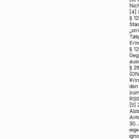
Nich
[4]
§ 1
Sta
„st
Täti
Erm
§ 1
Geg
ausd
§ 2
(ON 
Krim
den
zum
RS0
[5]
Z
Abb
Ant
30.
eig
ign