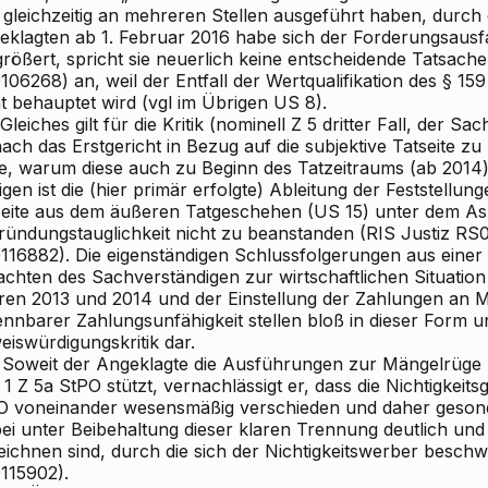
 gleichzeitig an mehreren Stellen ausgeführt haben, durch
eklagten ab 1. Februar 2016 habe sich der Forderungsausfa
rößert, spricht sie neuerlich keine entscheidende Tatsache
06268) an, weil der Entfall der Wertqualifikation des § 15
t behauptet wird (vgl im Übrigen US 8).
Gleiches gilt für die Kritik (nominell Z 5 dritter Fall, der Sac
ch das Erstgericht in Bezug auf die subjektive Tatseite zu 
e, warum diese auch zu Beginn des Tatzeitraums (ab 2014)
gen ist die (hier primär erfolgte) Ableitung der Feststellun
seite aus dem äußeren Tatgeschehen (US 15) unter dem As
ründungstauglichkeit nicht zu beanstanden (RIS
Justiz RS
116882). Die eigenständigen Schlussfolgerungen aus eine
achten des Sachverständigen zur wirtschaftlichen Situati
ren 2013 und 2014 und der Einstellung der Zahlungen an 
ennbarer Zahlungsunfähigkeit stellen bloß in dieser Form u
eiswürdigungskritik dar.
Soweit der Angeklagte die Ausführungen zur Mängelrüge h
1 Z 5a StPO stützt, vernachlässigt
er, dass die Nichtigkeit
O voneinander wesensmäßig verschieden und daher gesond
ei unter Beibehaltung dieser klaren Trennung deutlich und
eichnen sind, durch die sich der Nichtigkeitswerber beschw
115902).