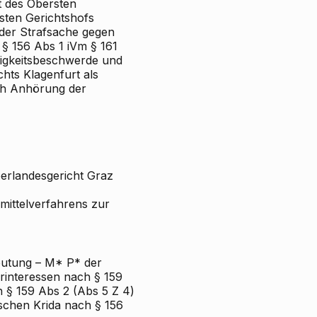
 des Obersten
sten Gerichtshofs
 der Strafsache gegen
§ 156 Abs 1 iVm § 161
tigkeitsbeschwerde und
hts Klagenfurt als
h Anhörung der
erlandesgericht Graz
mittelverfahrens zur
eutung –
M* P* der
rinteressen nach § 159
h § 159 Abs 2 (Abs 5 Z 4)
ischen Krida nach § 156