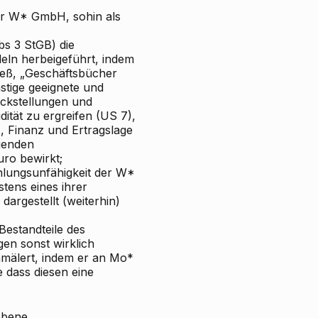
er W* GmbH, sohin als
bs 3 StGB) die
eln herbeigeführt, indem
ieß, „Geschäftsbücher
stige geeignete und
ückstellungen und
ität zu ergreifen (US 7),
, Finanz
und Ertragslage
igenden
uro bewirkt;
ahlungsunfähigkeit der W*
tens eines ihrer
dargestellt (weiterhin)
Bestandteile des
en sonst wirklich
hmälert, indem er an Mo*
 dass diesen eine
obene