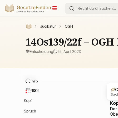
Judikatur
OGH
14Os139/22f – OGH
Entscheidung
25. April 2023
Info
C
RIS
Sach
Kopf
Ko
Der
Spruch
Obe