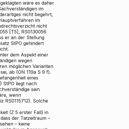
ngeklagten wäre es daher
 Sachverständigen im
rartiges nicht begehrt,
 Hauptverfahren im
drechtsverzicht nicht
055 [T5], RS0130056
s er an der Stellung
bsatz StPO gehindert
cht.
nter dem Aspekt einer
tändigen wegen
ren möglichen Varianten
ei, ab (ON 119a S 9 f).
efangenheit eines
) StPO liegt nach
chverständige sein
äre, wenn
iz RS0115712). Solche
t (Z 5 erster Fall) in
 dass der Tatzeitraum –
sehen – keine