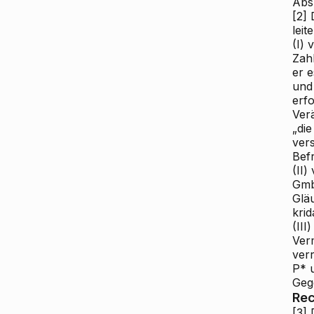
Abs 
[2]
D
leit
(I) 
Zah
er 
und
erf
Ver
„di
ver
Bef
(II)
Gmb
Gläu
krid
(III
Ver
ver
P* 
Geg
Rec
[3]
D