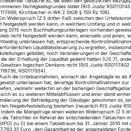
scheidende Tatsache ist, die allein den gesetzlichen Bezug
ommenen Nichtigkeitsgrundes bildet (RIS
Justiz RS0113145
117499;
Kirchbacher
in WK
2
StGB § 159 Rz 108).
in Widerspruch (Z 5 dritter Fall) zwischen den Urteilskon
ht festgestellt werden kann, in welchem Umfang und in welc
ang 2015 noch Buchhaltungsunterlagen vorhanden gewes
leib nicht festgestellt werden kann, einerseits und jenen,
ichtwidrig unterlassen hat, entsprechende Kontrollmaßna
erforderlichen Liquiditätssteuerung zu ergreifen, insbeson
kstellungen gebildet, noch Veränderungen in der Geschä
 die der Erhaltung der Liquidität gedient hätten (US 7), and
 Gesetzen logischen Denkens nicht (RIS
Justiz RS0117402 [
118736, RS0117934).
uch die Urteilsannahmen, wonach der Angeklagte es ab 
tgesetzt unterlassen hat, derartige Kontrollmaßnahmen zur 
eifen, vielmehr weiterhin an der bisherigen Geschäftsgebar
urch es zu weiteren Mittelabflüssen und einer damit einh
mälerung der Befriedigung der Gläubiger gekommen ist, 
erten Negativfeststellung bestehen (neuerlich RIS
Justiz RS0
Indem die Mängelrüge einen weiteren Widerspruch (Z 5 dritt
s die Tatrichter im Referat der entscheidenden Tatsachen i
StPO) zu (I) bei einem Tatzeitraum bis 31. Jänner 2016 mi
67.763,33 Euro „den Gesamtbetrag der angemeldeten For