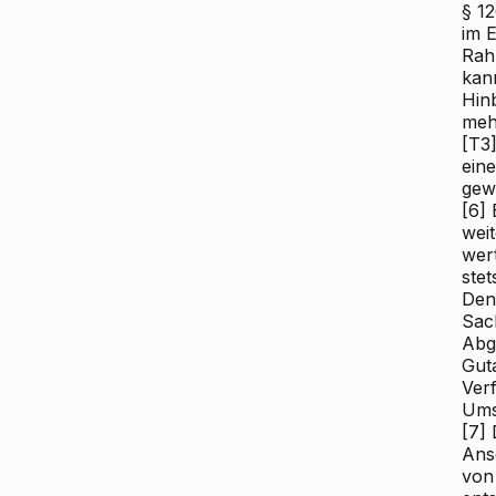
§ 1
im 
Rah
kan
Hin
meh
[T3]
ein
gew
[6]
E
wei
wer
stet
Den
Sac
Abg
Gut
Ver
Ums
[7]
D
Anse
von