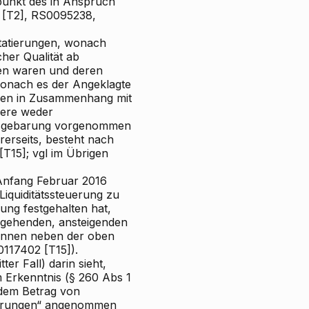
spunkt des in Anspruch
 [T2], RS0095238,
statierungen, wonach
her Qualität ab
en waren und deren
 wonach es der Angeklagte
hmen in Zusammenhang mit
dere weder
ftsgebarung vorgenommen
ererseits, besteht nach
T15]; vgl im Übrigen
Anfang Februar 2016
Liquiditätssteuerung zu
ung festgehalten hat,
ergehenden, ansteigenden
können neben der oben
117402 [T15]).
er Fall) darin sieht,
m Erkenntnis (§ 260 Abs 1
t dem Betrag von
derungen“ angenommen