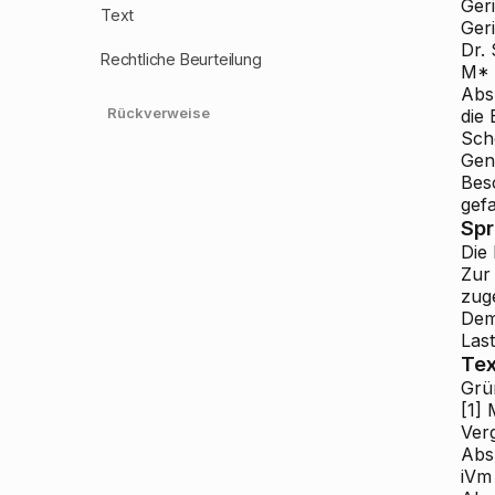
Ger
Text
Ger
Dr.
Rechtliche Beurteilung
M* 
Abs
Rückverweise
die
Sch
Gene
Bes
gefa
Sp
Die
Zur
zuge
Dem
Last
Tex
Grü
[1]
M
Ver
Abs
iVm