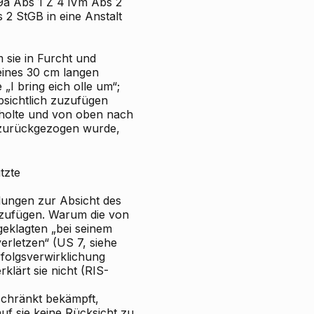
9a Abs 1 Z 4 iVm Abs 2
 2 StGB in eine Anstalt
 sie in Furcht und
eines 30 cm langen
I bring eich olle um“;
bsichtlich zuzufügen
sholte und von oben nach
 zurückgezogen wurde,
tzte
llungen zur Absicht des
uzufügen. Warum die von
geklagten „bei seinem
rletzen“ (US 7, siehe
rfolgsverwirklichung
klärt sie nicht (RIS-
schränkt bekämpft,
uf sie keine Rücksicht zu