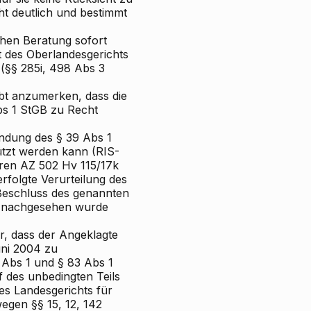
ht deutlich und bestimmt
chen Beratung sofort
t des Oberlandesgerichts
(§§ 285i, 498 Abs 3
ibt anzumerken, dass die
bs 1 StGB zu Recht
endung des § 39 Abs 1
ützt werden kann (RIS-
hren AZ 502 Hv 115/17k
folgte Verurteilung des
 Beschluss des genannten
t nachgesehen wurde
r, dass der Angeklagte
uni 2004 zu
 Abs 1 und § 83 Abs 1
f des unbedingten Teils
des Landesgerichts für
gen §§ 15, 12, 142