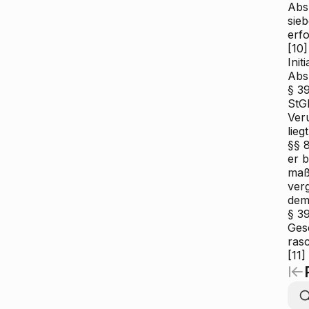
Abs 
sieb
erfo
[10]
Init
Abs
§ 3
StG
Veru
lie
§§ 8
er 
maß
verg
demn
§ 3
Ges
ras
[11]