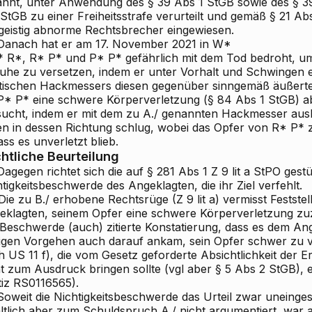
annt, unter Anwendung
des
§ 39 Abs 1 StGB
sowie des § 3
 StGB
zu einer Freiheitsstrafe verurteilt und gemäß § 21 Abs
 geistig abnorme Rechtsbrecher eingewiesen.
anach hat er am 17. November 2021 in W*
 * R*, R* P* und P* P* gefährlich mit dem Tod bedroht, um
uhe zu versetzen, indem er unter Vorhalt und Schwingen 
atischen Hackmessers diesen gegenüber sinngemäß äußerte „
 P* P* eine schwere Körperverletzung (§ 84 Abs 1 StGB) a
sucht, indem er mit dem zu A./ genannten Hackmesser au
en in dessen Richtung schlug, wobei das Opfer von R* P*
ss es unverletzt blieb.
htliche Beurteilung
agegen richtet sich die auf § 281 Abs 1 Z 9 lit a StPO gestü
tigkeitsbeschwerde des Angeklagten, die ihr Ziel verfehlt.
ie zu B./ erhobene Rechtsrüge (Z 9 lit a) vermisst Festste
eklagten, seinem Opfer eine schwere Körperverletzung z
 Beschwerde (auch) zitierte Konstatierung, dass es dem An
tigen Vorgehen auch darauf ankam, sein Opfer schwer zu ve
 US 11 f), die vom Gesetz geforderte Absichtlichkeit der E
t zum Ausdruck bringen sollte (vgl aber § 5 Abs 2 StGB), er
tiz RS0116565).
oweit die Nichtigkeitsbeschwerde das Urteil zwar uneinge
ltlich aber zum Schuldspruch A./ nicht argumentiert, war a