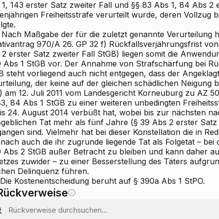
1, 143 erster Satz zweiter Fall und §§ 83 Abs 1, 84 Abs 2 e
enjährigen Freiheitsstrafe verurteilt wurde, deren Vollzug b
lgte.
Nach Maßgabe der für die zuletzt genannte Verurteilung 
iativantrag 970/A 26. GP 32 f) Rückfallsverjährungsfrist v
 2 erster Satz zweiter Fall StGB) liegen somit die Anwen
9 Abs 1 StGB vor. Der Annahme von Strafschärfung bei Rüc
B steht vorliegend auch nicht entgegen, dass der Angeklag
rteilung, der
keine auf der gleichen schädlichen Neigung
gt) am 12. Juli 2011 vom Landesgericht Korneuburg zu AZ 
3, 84 Abs 1 StGB zu einer weiteren unbedingten Freiheitsst
bis 24. August 2014 verbüßt hat, wobei bis zur nächsten n
geblichen Tat mehr als fünf Jahre (§ 39 Abs 2 erster Satz 
angen sind. Vielmehr hat bei dieser Konstellation die in Re
ach auch die ihr zugrunde liegende Tat als Folgetat – bei
9 Abs 2 StGB außer Betracht zu bleiben und kann daher au
etzes zuwider – zu einer Besserstellung des Täters aufgrun
chen Delinquenz führen.
Die Kostenentscheidung beruht auf § 390a Abs 1 StPO.
Rückverweise