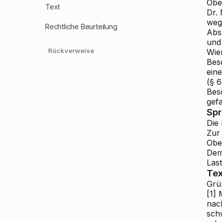
Obe
Text
Dr. 
weg
Rechtliche Beurteilung
Abs
und
Rückverweise
Wie
Bes
ein
(§ 
Bes
gefa
Sp
Die
Zur
Ober
Dem
Last
Tex
Grü
[1]
M
nac
sch