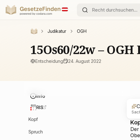
Judikatur
OGH
15Os60/22w – OGH 
Entscheidung
24. August 2022
Info
C
RIS
Sach
Kopf
Ko
Der
Spruch
Obe