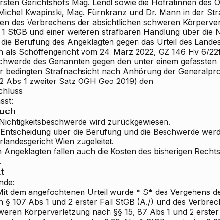
rsten Gerichtshofs Mag. Lendl sowie die Hofrätinnen des 
Michel
Kwapinski, Mag. Fürnkranz und Dr. Mann in der Str
en des Verbrechens der absichtlichen schweren Körperver
 1 StGB und einer weiteren strafbaren Handlung über die 
 die Berufung des Angeklagten gegen das Urteil des Landes
n als Schöffengericht vom 24. März 2022, GZ 146 Hv 6/22
chwerde des Genannten gegen den unter einem gefassten 
er bedingten Strafnachsicht nach Anhörung der Generalprok
62 Abs 1 zweiter Satz OGH
Geo 2019) den
chluss
sst:
ruch
 Nichtigkeitsbeschwerde wird zurückgewiesen.
 Entscheidung über die Berufung und die Beschwerde wer
landesgericht Wien zugeleitet.
 Angeklagten fallen auch die Kosten des bisherigen Rechts
.
t
nde:
it dem angefochtenen Urteil wurde
* S*
des
Vergehens d
h § 107 Abs 1 und 2 erster Fall StGB (A./) und des Verbre
weren Körperverletzung nach §§ 15, 87 Abs 1 und 2 erster