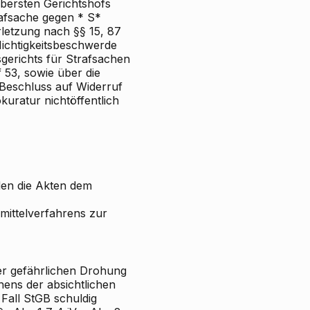
Obersten Gerichtshofs
afsache gegen * S*
letzung nach §§ 15, 87
Nichtigkeitsbeschwerde
gerichts für Strafsachen
f
53, sowie über die
Beschluss auf Widerruf
uratur nichtöffentlich
den die Akten dem
mittelverfahrens zur
er
gefährlichen Drohung
chens der
absichtlichen
 Fall StGB
schuldig