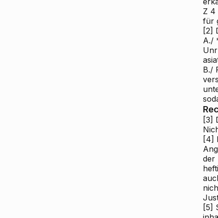
erk
Z 4
für
[2]
D
A./
Unr
asi
B./
ver
unt
soda
Rec
[3]
D
Nich
[4]
D
Ang
der
hef
auch
nich
Jus
[5]
S
inha