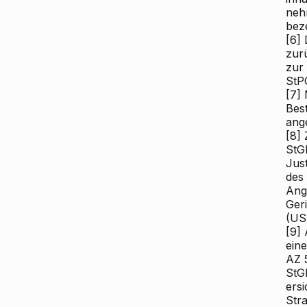
neh
bez
[6]
D
zur
zur
StP
[7]
M
Bes
ang
[8]
Z
StG
Jus
des
Ang
Ger
(US 
[9]
A
ein
AZ 
StG
ersi
Str