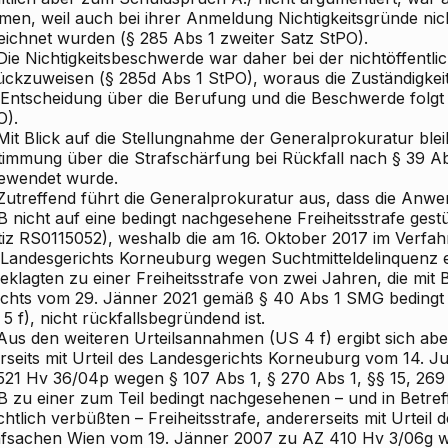
men, weil auch bei ihrer Anmeldung Nichtigkeitsgründe nic
eichnet wurden (§ 285 Abs 1 zweiter Satz StPO).
ie Nichtigkeitsbeschwerde war daher bei der nichtöffentli
ückzuweisen (§ 285d Abs 1 StPO), woraus die Zuständigkei
 Entscheidung über die Berufung und die Beschwerde folgt 
O).
it Blick auf die Stellungnahme der Generalprokuratur ble
timmung über die Strafschärfung bei Rückfall nach § 39 A
ewendet wurde.
utreffend führt die Generalprokuratur aus, dass die Anw
B nicht auf eine bedingt nachgesehene Freiheitsstrafe gest
tiz RS0115052), weshalb die am 16. Oktober 2017 im Verfa
 Landesgerichts Korneuburg wegen Suchtmitteldelinquenz er
eklagten zu einer Freiheitsstrafe von zwei Jahren, die mit
ichts vom 29. Jänner 2021 gemäß § 40 Abs 1 SMG beding
5 f), nicht rückfallsbegründend ist.
us den weiteren Urteilsannahmen (US 4 f) ergibt sich abe
erseits mit Urteil des Landesgerichts Korneuburg vom 14. J
521 Hv 36/04p wegen § 107 Abs 1, § 270 Abs 1, §§ 15, 269
B zu einer zum Teil bedingt nachgesehenen – und in Betref
chtlich verbüßten – Freiheitsstrafe, andererseits mit Urteil 
afsachen Wien vom 19. Jänner 2007 zu AZ 410 Hv 3/06g we