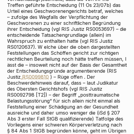
Treffen geführte
Entscheidung (11 Os 23/07b) das
Urteil eines Geschworenengerichts betraf,
welches
– zufolge des Wegfalls der Verpflichtung der
Geschworenen zu einer schriftlichen Begründung
ihrer Entscheidung (vgl RIS
Justiz RS0053697) –
die
entscheidende Tatsachengrundlage (allein) im
Wahrspruch zu enthalten hatte (vgl RIS
Justiz
RS0120637). W
elche über die oben dargestellten
Feststellungen das
Schöffen
gericht zur richtigen
rechtlichen Beurteilung noch hätte treffen müssen, l
ässt
die – insoweit nicht auf der Basis der Gesamtheit
der Entscheidungsgründe argumentierende (RIS
Justiz
RS0099810
) – Rüge
offen
. Der
Beschwerdehinweis darauf, dass – laut Judikatur
des Obersten Gerichtshofs (vgl RIS
Justiz
RS0092798 [T2]) – der Begriff „posttraumatische
Belastungsstörung“ für sich allein nicht einmal als
Feststellung einer Schädigung an der Gesundheit
ausreiche und daher umso weniger die (iSd § 207
Abs 3 erster Fall StGB qualifizierende) Tatfolge des
Vorliegens einer schweren Körperverletzung nach
§ 84 Abs 1 StGB begründen könne, geht im Übrigen