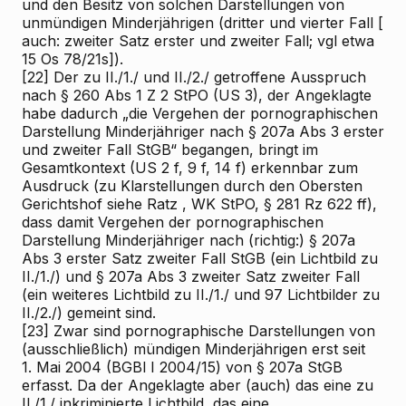
und den
Besitz von solchen Darstellungen von
unmündigen
Minderjährigen (dritter und vierter Fall [
auch:
zweiter Satz erster und zweiter Fall; vgl etwa
15 Os 78/21s]).
[22]
Der zu II./1./ und II./2./ getroffene Ausspruch
nach § 260 Abs 1 Z 2 StPO (US 3), der Angeklagte
habe dadurch „die Vergehen der pornographischen
Darstellung Minderjähriger nach § 207a Abs 3 erster
und zweiter Fall StGB“ begangen, bringt im
Gesamtkontext (US 2 f, 9 f, 14 f) erkennbar zum
Ausdruck (zu Klarstellungen durch den Obersten
Gerichtshof siehe
Ratz
, WK
StPO, § 281 Rz 622 ff),
dass damit Vergehen der pornographischen
Darstellung Minderjähriger nach (richtig:) § 207a
Abs 3 erster Satz zweiter Fall StGB (ein Lichtbild zu
II./1./) und § 207a Abs 3 zweiter Satz zweiter Fall
(ein weiteres Lichtbild zu II./1./ und 97 Lichtbilder zu
II./2./) gemeint sind.
[23]
Zwar sind pornographische Darstellungen von
(ausschließlich)
mündigen
Minderjährigen erst seit
1. Mai 2004 (BGBl I 2004/15) von § 207a StGB
erfasst. Da der Angeklagte aber (auch) das eine zu
II./1./ inkriminierte Lichtbild, das eine