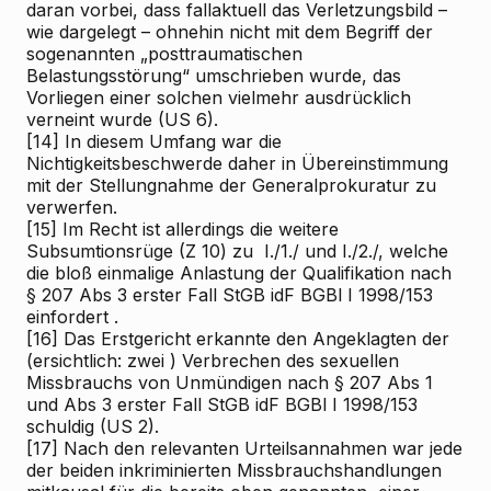
daran vorbei, dass fallaktuell das Verletzungsbild –
wie dargelegt – ohnehin nicht mit dem Begriff der
sogenannten „posttraumatischen
Belastungsstörung“ umschrieben wurde, das
Vorliegen einer solchen vielmehr ausdrücklich
verneint wurde (US 6).
[14]
In diesem Umfang war die
Nichtigkeitsbeschwerde daher in Übereinstimmung
mit der Stellungnahme der Generalprokuratur zu
verwerfen.
[15]
Im Recht ist allerdings die weitere
Subsumtionsrüge (Z 10) zu I./1./ und I./2./, welche
die bloß einmalige Anlastung der Qualifikation nach
§ 207 Abs 3 erster Fall StGB idF BGBl I 1998/153
einfordert
.
[16]
Das Erstgericht erkannte den Angeklagten
der
(ersichtlich:
zwei
) Verbrechen des sexuellen
Missbrauchs von Unmündigen nach § 207 Abs 1
und Abs 3 erster Fall StGB idF BGBl I 1998/153
schuldig (US 2).
[17]
Nach den relevanten Urteilsannahmen war jede
der beiden inkriminierten Missbrauchshandlungen