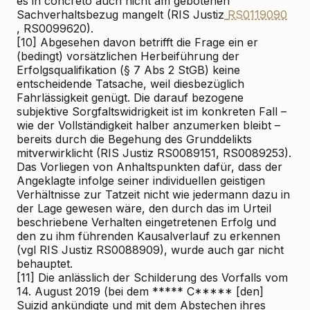
es in concreto auch nicht am gebotenen
Sachverhaltsbezug mangelt (RIS
Justiz
RS0119090
, RS0099620).
[10]
Abgesehen davon betrifft die Frage
ein
er
(bedingt) vorsätzlichen Herbeiführung der
Erfolgsqualifikation (§ 7 Abs 2 StGB) keine
entscheidende Tatsache, weil diesbezüglich
Fahrlässigkeit genügt. Die darauf bezogene
subjektive Sorgfaltswidrigkeit ist im konkreten Fall –
wie der Vollständigkeit halber anzumerken bleibt –
bereits durch die Begehung des Grunddelikts
mitverwirklicht (RIS
Justiz RS0089151, RS0089253).
Das Vorliegen von Anhaltspunkten dafür, dass der
Angeklagte infolge seiner individuellen geistigen
Verhältnisse zur Tatzeit nicht wie jedermann dazu in
der Lage gewesen wäre, den durch das im Urteil
beschriebene Verhalten eingetretenen Erfolg und
den zu ihm führenden Kausalverlauf zu erkennen
(vgl RIS
Justiz RS0088909), wurde auch gar nicht
behauptet.
[11]
Die anlässlich der Schilderung des Vorfalls vom
14. August 2019 (bei dem ***** C***** [den]
Suizid ankündigte und mit dem Abstechen ihres