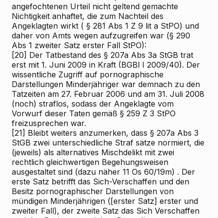
angefochtenen Urteil nicht geltend gemachte
Nichtigkeit anhaftet, die zum Nachteil des
Angeklagten wirkt (
§ 281 Abs 1 Z 9 lit a StPO) und
daher
von Amts wegen aufzugreifen war (§ 290
Abs 1 zweiter Satz erster Fall StPO):
[20]
Der Tatbestand des § 207a Abs 3a StGB trat
erst mit 1. Juni 2009 in Kraft (BGBl I 2009/40). Der
wissentliche Zugriff auf pornographische
Darstellungen Minderjähriger war demnach zu den
Tatzeiten am 27. Februar 2006 und am 31. Juli 2008
(noch) straflos, sodass der Angeklagte vom
Vorwurf dieser Taten gemäß § 259 Z 3 StPO
freizusprechen war.
[21]
Bleibt weiters anzumerken, dass
§ 207a Abs 3
StGB zwei unterschiedliche Straf
sätze normiert, die
(jeweils) als alternatives Mischdelikt mit zwei
rechtlich gleichwertigen Begehungsweisen
ausgestaltet sind (dazu näher 11 Os 60/19m)
. Der
erste Satz
betrifft
das Sich-Verschaffen und den
Besitz pornographischer Darstellungen von
mündigen
Minderjährigen ([erster Satz] erster und
zweiter Fall), der
zweite Satz
das Sich
Verschaffen