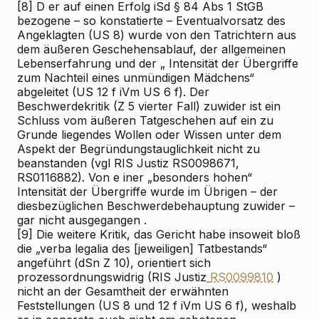
[8]
D
er
auf einen Erfolg iSd § 84 Abs 1 StGB
bezogene – so konstatierte
– Eventualvorsatz des
Angeklagten (US 8) wurde von den Tatrichtern
aus
dem
äußeren Geschehensablauf, der allgemeinen
Lebenserfahrung und
der „
Intensität der Übergriffe
zum Nachteil eines unmündigen Mädchens“
abgeleitet (US 12 f iVm US 6 f). Der
Beschwerdekritik (Z 5 vierter Fall) zuwider
ist ein
Schluss vom äußeren Tatgeschehen auf ein zu
Grunde liegendes Wollen oder Wissen unter dem
Aspekt der Begründungstauglichkeit
nicht zu
beanstanden
(vgl RIS
Justiz RS0098671,
RS0116882).
Von e
iner „besonders hohen“
Intensität der Übergriffe wurde im Übrigen – der
diesbezüglichen Beschwerdebehauptung zuwider –
gar nicht
ausgegangen
.
[9]
Die weitere Kritik, das Gericht habe insoweit bloß
die „verba legalia des [jeweiligen] Tatbestands“
angeführt (dSn Z 10), orientiert sich
prozessordnungswidrig (RIS
Justiz
RS0099810
)
nicht an der Gesamtheit der
erwähnten
Feststellungen
(US 8 und 12 f iVm US 6 f), weshalb