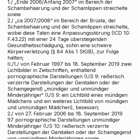
1./ „Ende 2006/Anfang 2007“ im Bereich der
Schambehaarung und der Schamlippen streichelte
sowie
2./ „ca 2007/2008“ im Bereich der Brüste, der
Schambehaarung und der Schamlippen streichelte,
wobei diese Taten eine Anpassungsstörung (ICD
10:
F.43.22) mit einer 24 Tage übersteigenden
Gesundheitsschädigung, sohin eine schwere
Körperverletzung (§ 84 Abs 1 StGB), zur Folge
hatten;
II./1./ von Februar 1997 bis 18. September 2019 zwei
Lichtbilder in Zeitschriften, enthaltend
pornographische Darstellungen (US 9: reißerisch
verzerrte Darstellungen der Genitalien oder der
Schamgegend) „mündiger und unmündiger
Minderjähriger“ (US 9: ein Lichtbild eines
mündigen
Mädchens
und
ein weiteres Lichtbild
von
mündigen
und
unmündigen
Mädchen), besessen;
2./ von 27. Februar 2006 bis 18. September 2019
97 pornographische Darstellungen unmündiger
Minderjähriger (US 10: reißerisch verzerrte
Darstellungen der Genitalien oder der Schamgegend
von
unmündigen
Minderjährigen sowie