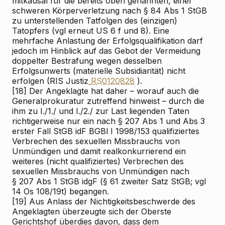
mitkausal für die bereits oben genannten, einer
schweren Körperverletzung nach § 84 Abs 1 StGB
zu unterstellenden Tatfolgen des (einzigen)
Tatopfers (vgl erneut US 6 f und 8). Eine
mehrfache Anlastung der Erfolgsqualifikation darf
jedoch im Hinblick auf das Gebot der Vermeidung
doppelter Bestrafung wegen desselben
Erfolgsunwerts (materielle Subsidiarität) nicht
erfolgen (RIS
Justiz
RS0120828
).
[18]
Der Angeklagte hat daher – worauf auch die
Generalprokuratur zutreffend hinweist – durch die
ihm zu I./1./ und I./2./ zur Last liegenden Taten
richtigerweise nur ein nach § 207 Abs 1 und Abs 3
erster Fall StGB idF BGBl I 1998/153 qualifiziertes
Verbrechen des sexuellen Missbrauchs von
Unmündigen und damit realkonkurrierend ein
weiteres (nicht qualifiziertes) Verbrechen des
sexuellen Missbrauchs von Unmündigen nach
§ 207 Abs 1 StGB idgF (§ 61 zweiter Satz StGB; vgl
14 Os 108/19t) begangen.
[19]
Aus Anlass der Nichtigkeitsbeschwerde des
Angeklagten überzeugte sich der Oberste
Gerichtshof überdies davon, dass dem