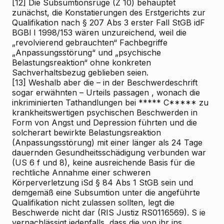
[12]
Die Subsumtionsrüge (Z 10) behauptet
zunächst, die Konstatierungen des Erstgerichts zur
Qualifikation
nach
§ 207 Abs 3 erster Fall StGB idF
BGBl I 1998/153 wären unzureichend, weil die
„revolvierend gebrauchten“ Fachbegriffe
„Anpassungsstörung“ und „psychische
Belastungsreaktion“ ohne konkreten
Sachverhaltsbezug geblieben seien.
[13]
Weshalb aber die – in der Beschwerdeschrift
sogar erwähnten – Urteils
passagen
, wonach die
inkriminierten Tathandlungen bei ***** C***** zu
krankheitswertigen
psychischen Beschwerden in
Form von Angst und Depression führten und die
solcherart bewirkte Belastungsreaktion
(Anpassungsstörung) mit einer länger als 24 Tage
dauernden Gesundheitsschädigung verbunden war
(US 6 f und 8), keine ausreichende Basis für die
rechtliche Annahme einer schweren
Körperverletzung iSd § 84 Abs 1 StGB sein und
demgemäß eine Subsumtion unter die angeführte
Qualifikation nicht zulassen sollten, legt die
Beschwerde nicht dar (RIS
Justiz RS0116569).
S
ie
vernachlässigt jedenfalls, dass die von ihr ins