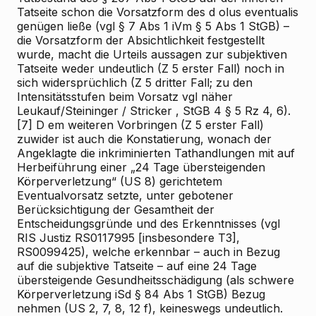
Tatseite schon die Vorsatzform des
d
olus eventualis
genügen ließe (vgl § 7 Abs 1 iVm § 5 Abs 1 StGB) –
die Vorsatzform der Absichtlichkeit festgestellt
wurde, macht die Urteils
aussagen
zur subjektiven
Tatseite weder undeutlich (Z 5 erster Fall) noch in
sich widersprüchlich (Z 5 dritter Fall; zu den
Intensitätsstufen
beim
Vorsatz vgl näher
Leukauf/Steininger
/
Stricker
, StGB
4
§ 5 Rz 4, 6).
[7]
D
em weiteren Vorbringen (Z 5 erster Fall)
zuwider ist auch die Konstatierung, wonach der
Angeklagte die inkriminierten Tathandlungen mit auf
Herbeiführung einer „24 Tage übersteigenden
Körperverletzung“ (US 8) gerichtetem
Eventualvorsatz setzte, unter gebotener
Berücksichtigung der Gesamtheit der
Entscheidungsgründe und des Erkenntnisses (vgl
RIS
Justiz RS0117995 [insbesondere T3],
RS0099425),
welche
erkennbar – auch in Bezug
auf die subjektive Tatseite – auf eine 24 Tage
übersteigende Gesundheitsschädigung (als schwere
Körperverletzung iSd § 84 Abs 1 StGB) Bezug
nehmen (US 2, 7, 8, 12 f), keineswegs undeutlich.