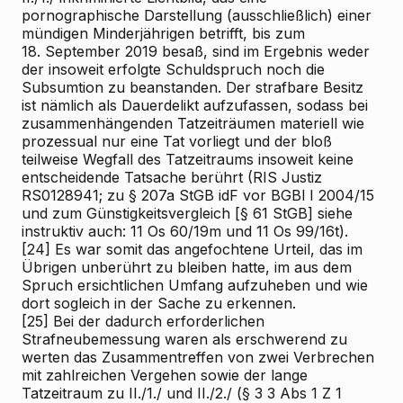
pornographische Darstellung (ausschließlich) einer
mündigen Minderjährigen betrifft, bis zum
18. September 2019 besaß, sind im Ergebnis weder
der insoweit erfolgte Schuldspruch noch die
Subsumtion zu beanstanden. Der strafbare Besitz
ist nämlich als
Dauerdelikt
aufzufassen, sodass
bei
zusammenhängenden Tatzeiträumen
materiell wie
prozessual nur
eine Tat
vorliegt und der bloß
teilweise Wegfall des Tatzeitraums insoweit keine
entscheidende Tatsache berührt (RIS
Justiz
RS0128941; zu § 207a StGB idF vor BGBl I 2004/15
und zum Günstigkeitsvergleich [§ 61 StGB] siehe
instruktiv auch: 11 Os 60/19m und 11 Os 99/16t).
[24]
Es war
somit
das angefochtene Urteil, das im
Übrigen unberührt zu bleiben hatte, im aus dem
Spruch ersichtlichen Umfang aufzuheben und
wie
dort
sogleich in der Sache zu erkennen.
[25]
Bei der dadurch erforderlichen
Strafneubemessung waren als erschwerend zu
werten das Zusammentreffen von zwei Verbrechen
mit zahlreichen Vergehen sowie der lange
Tatzeitraum zu II./1./ und II./2./ (§ 3
3
Abs 1 Z
1