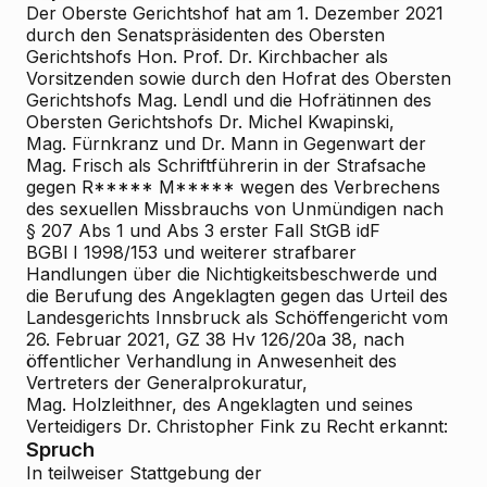
Der Oberste Gerichtshof hat am 1. Dezember 2021
durch den Senatspräsidenten des Obersten
Gerichtshofs Hon.
Prof. Dr. Kirchbacher als
Vorsitzenden sowie durch den Hofrat des Obersten
Gerichtshofs Mag. Lendl und die Hofrätinnen des
Obersten Gerichtshofs Dr. Michel
Kwapinski,
Mag. Fürnkranz und Dr. Mann in Gegenwart der
Mag. Frisch als Schriftführerin in der Strafsache
gegen R***** M***** wegen des Verbrechens
des sexuellen Missbrauchs von Unmündigen nach
§ 207 Abs 1 und Abs 3 erster Fall StGB idF
BGBl I 1998/153 und weiterer strafbarer
Handlungen über die Nichtigkeitsbeschwerde und
die Berufung des Angeklagten gegen das Urteil des
Landesgerichts Innsbruck als Schöffengericht vom
26. Februar 2021, GZ 38 Hv 126/20a
38, nach
öffentlicher Verhandlung in Anwesenheit des
Vertreters der Generalprokuratur,
Mag. Holzleithner, des Angeklagten und seines
Verteidigers Dr. Christopher Fink zu Recht erkannt:
Spruch
In teilweiser Stattgebung der