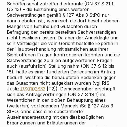
Schöffensenat zutreffend erkannte (ON 37 S 21 f;
US 13) – die Beiziehung eines weiteren
Sachverständigen gemäß § 127 Abs 3 StPO nur
dann
geboten ist
, wenn sich die dort beschriebenen
Mängel von Befund und Gutachten durch
Befragung der bereits bestellten Sachverständigen
nicht beseitigen lassen. Da aber der Angeklagte und
sein Verteidiger die vom Gericht bestellte Expertin in
der Hauptverhandlung mit sämtlichen aus ihrer
Sicht offenen Fragen konfrontieren konnten und die
Sachverständige zu allen aufgeworfenen Fragen
auch (ausführlich) Stellung nahm (ON 37 S 12 bis
18), hätte es einer fundierten Darlegung im Antrag
bedurft, weshalb die behaupteten Bedenken gegen
das Gutachten nicht aufgeklärt wurden (vgl RIS
Justiz
RS0102833
[T2]). Demgegenüber erschöpft
sich das Antragsvorbringen (ON 37 S 19 f) im
Wesentlichen in der bloßen Behauptung eines
(weiterhin) vorliegenden Mangels iSd § 127 Abs 3
StPO, ohne dass eine substantiierte
Auseinandersetzung mit den diesbezüglichen
Ergänzungen und Erläuterungen der