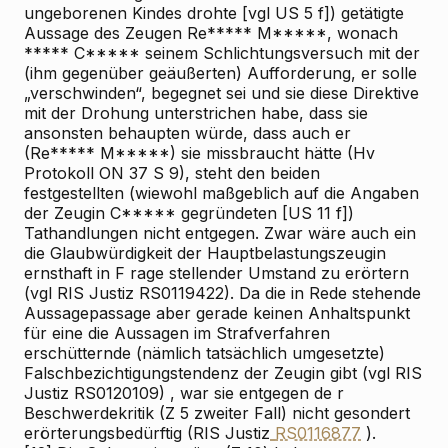
ungeborenen Kindes drohte [vgl US 5 f]) getätigte
Aussage des Zeugen Re***** M*****, wonach
***** C***** seinem Schlichtungsversuch mit der
(ihm gegenüber geäußerten) Aufforderung, er solle
„verschwinden“, begegnet sei und sie diese Direktive
mit der Drohung unterstrichen habe, dass sie
ansonsten behaupten würde, dass auch er
(Re***** M*****) sie missbraucht hätte (Hv
Protokoll ON 37 S 9), steht den beiden
festgestellten (wiewohl maßgeblich auf die Angaben
der Zeugin C***** gegründeten [US 11 f])
Tathandlungen nicht entgegen. Zwar wäre auch ein
die Glaubwürdigkeit der Hauptbelastungszeugin
ernsthaft in F
rage stellender Umstand
zu erörtern
(vgl RIS
Justiz RS0119422). Da die in Rede stehende
Aussagepassage aber gerade keinen Anhaltspunkt
für eine die Aussagen im Strafverfahren
erschütternde (nämlich tatsächlich umgesetzte)
Falschbezichtigungstendenz der Zeugin gibt (vgl RIS
Justiz RS0120109)
,
war sie
entgegen de
r
Beschwerdekritik
(Z 5 zweiter Fall) nicht gesondert
erörterungsbedürftig (RIS
Justiz
RS0116877
).