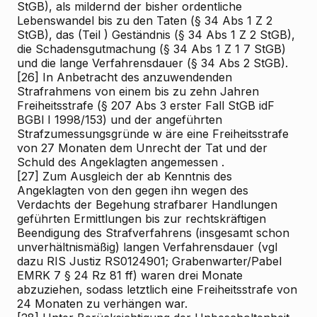
StGB), als mildernd der bisher ordentliche
Lebenswandel bis zu den Taten (§ 34 Abs 1 Z 2
StGB), das
(Teil
)
Geständnis (§ 34 Abs 1 Z 2 StGB),
die Schadensgutmachung (§ 34 Abs 1 Z 1
7
StGB)
und die lange Verfahrensdauer (§ 34 Abs 2 StGB).
[26]
In Anbetracht des anzuwendenden
Strafrahmens von einem bis zu zehn Jahren
Freiheitsstrafe (§ 207 Abs 3 erster Fall StGB idF
BGBl I 1998/153) und der angeführten
Strafzumessungsgründe w
äre
eine
Freiheitsstrafe
von 27 Monaten dem Unrecht der Tat und der
Schuld des Angeklagten
angemessen
.
[27]
Zum Ausgleich der ab Kenntnis des
Angeklagten von den gegen ihn wegen des
Verdachts der Begehung strafbarer Handlungen
geführten Ermittlungen bis zur rechtskräftigen
Beendigung des Strafverfahrens (insgesamt schon
unverhältnismäßig) langen Verfahrensdauer (vgl
dazu RIS
Justiz RS0124901;
Grabenwarter/Pabel
EMRK
7
§ 24 Rz 81 ff)
waren drei Monate
abzuziehen, sodass letztlich eine Freiheitsstrafe von
24 Monaten zu verhängen war.