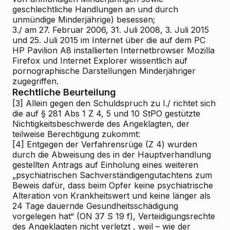
geschlechtliche Handlungen an und durch
unmündige
Minderjährige) besessen;
3./ am 27. Februar 2006, 31. Juli 2008, 3. Juli 2015
und 25. Juli 2015 im Internet über die auf dem PC
HP Pavilion A8 installierten Internetbrowser Mozilla
Firefox und Internet Explorer wissentlich auf
pornographische Darstellungen Minderjähriger
zugegriffen.
Rechtliche Beurteilung
[3]
Allein gegen den Schuldspruch zu I./ richtet sich
die auf § 281 Abs 1 Z 4, 5 und 10 StPO gestützte
Nichtigkeitsbeschwerde des Angeklagten, der
teilweise Berechtigung zukommt:
[4]
Entgegen der Verfahrensrüge (Z 4) wurden
durch die Abweisung des in der Hauptverhandlung
gestellten Antrags auf Einholung eines weiteren
„psychiatrischen Sachverständigengutachtens zum
Beweis dafür, dass beim Opfer keine psychiatrische
Alteration von Krankheitswert und keine länger als
24 Tage dauernde Gesundheitsschädigung
vorgelegen hat“ (ON 37 S 19 f), Verteidigungsrechte
des Angeklagten nicht
verletzt
, weil – wie der