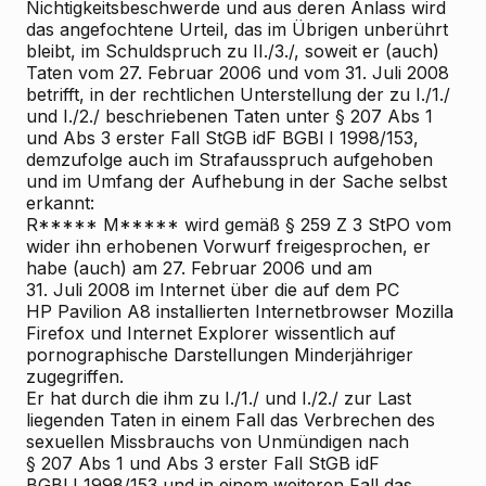
Nichtigkeitsbeschwerde und aus deren Anlass wird
das angefochtene Urteil, das im Übrigen unberührt
bleibt, im Schuldspruch zu II./3./, soweit er (auch)
Taten vom 27. Februar 2006 und vom 31. Juli 2008
betrifft, in der rechtlichen Unterstellung der zu I./1./
und I./2./ beschriebenen Taten unter § 207 Abs 1
und Abs 3 erster Fall StGB idF BGBl I 1998/153,
demzufolge auch im Strafausspruch aufgehoben
und im Umfang der Aufhebung in der Sache selbst
erkannt:
R***** M***** wird gemäß § 259 Z 3 StPO vom
wider ihn erhobenen Vorwurf freigesprochen, er
habe (auch) am 27. Februar 2006 und am
31. Juli 2008 im Internet über die auf dem PC
HP Pavilion A8 installierten Internetbrowser Mozilla
Firefox und Internet Explorer wissentlich auf
pornographische Darstellungen Minderjähriger
zugegriffen.
Er hat durch die ihm zu I./1./ und I./2./ zur Last
liegenden Taten in einem Fall das Verbrechen des
sexuellen Missbrauchs von Unmündigen nach
§ 207 Abs 1 und Abs 3 erster Fall StGB idF
BGBl I 1998/153 und in einem weiteren Fall das