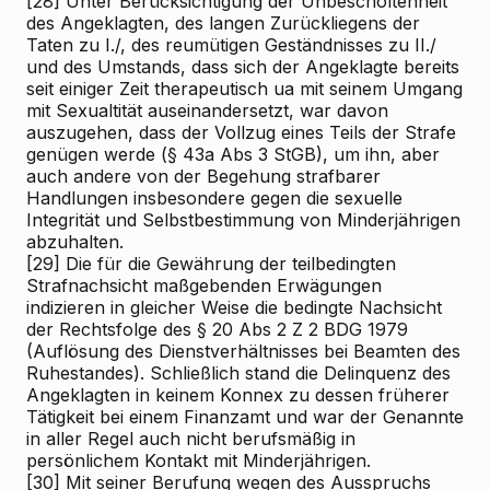
[28]
Unter Berücksichtigung der Unbescholtenheit
des Angeklagten, des langen Zurückliegens der
Taten zu I./, des reumütigen Geständnisses zu II./
und des Umstands, dass sich der Angeklagte bereits
seit einiger Zeit therapeutisch ua mit seinem Umgang
mit Sexualtität auseinandersetzt, war davon
auszugehen, dass der Vollzug eines Teils der Strafe
genügen werde (§ 43a Abs 3 StGB), um ihn, aber
auch andere von der Begehung strafbarer
Handlungen insbesondere gegen die sexuelle
Integrität und Selbstbestimmung von Minderjährigen
abzuhalten.
[29]
Die für die Gewährung der teilbedingten
Strafnachsicht maßgebenden Erwägungen
indizieren in gleicher Weise die bedingte Nachsicht
der Rechtsfolge des § 20 Abs 2 Z 2 BDG 1979
(Auflösung des Dienstverhältnisses bei Beamten des
Ruhestandes). Schließlich stand die Delinquenz des
Angeklagten in keinem Konnex zu dessen früherer
Tätigkeit bei einem Finanzamt und war der Genannte
in aller Regel auch nicht berufsmäßig in
persönlichem Kontakt mit Minderjährigen.
[30]
Mit seiner Berufung wegen des Ausspruchs