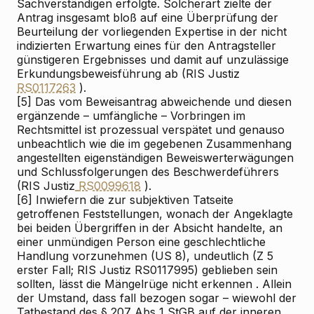
Sachverständigen erfolgte. Solcherart zielte der
Antrag insgesamt bloß auf eine Überprüfung der
Beurteilung der vorliegenden Expertise in der nicht
indizierten Erwartung eines für den Antragsteller
günstigeren Ergebnisses und damit auf unzulässige
Erkundungsbeweisführung ab (RIS
Justiz
RS0117263
).
[5]
Das vom Beweisantrag abweichende und diesen
ergänzende – umfängliche – Vorbringen im
Rechtsmittel ist prozessual verspätet und genauso
unbeachtlich wie die im gegebenen Zusammenhang
angestellten eigenständigen Beweiswerterwägungen
und Schlussfolgerungen des Beschwerdeführers
(RIS
Justiz
RS0099618
).
[6]
Inwiefern die zur subjektiven Tatseite
getroffenen Feststellungen, wonach der Angeklagte
bei beiden Übergriffen in der
Absicht
handelte, an
einer unmündigen Person eine geschlechtliche
Handlung vorzunehmen (US 8), undeutlich (Z 5
erster Fall; RIS
Justiz RS0117995) geblieben sein
sollten,
lässt die
Mängelrüge
nicht erkennen
. Allein
der Umstand, dass fall
bezogen
sogar – wiewohl der
Tatbestand des § 207 Abs 1 StGB auf der inneren