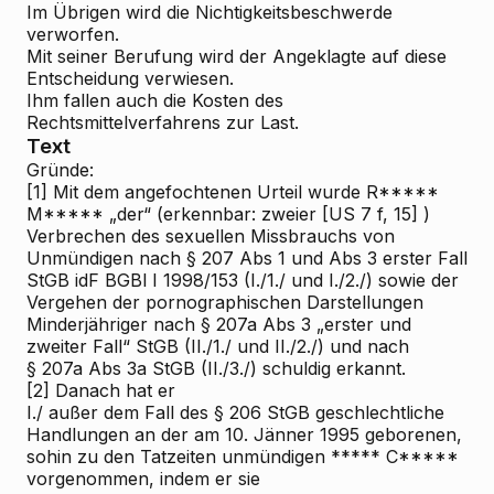
Im Übrigen wird die Nichtigkeitsbeschwerde
verworfen.
Mit seiner Berufung wird der Angeklagte auf diese
Entscheidung verwiesen.
Ihm fallen auch die Kosten des
Rechtsmittelverfahrens zur Last.
Text
Gründe:
[1]
Mit dem angefochtenen Urteil wurde R*****
M***** „der“ (erkennbar: zweier [US
7 f, 15]
)
Verbrechen des sexuellen Missbrauchs von
Unmündigen nach § 207 Abs 1 und Abs 3 erster Fall
StGB idF BGBl I 1998/153 (I./1./ und I./2./) sowie der
Vergehen der pornographischen Darstellungen
Minderjähriger nach § 207a Abs 3 „erster und
zweiter Fall“ StGB (II./1./ und II./2./) und nach
§ 207a Abs 3a StGB (II./3./) schuldig erkannt.
[2]
Danach hat er
I./
außer dem Fall des § 206 StGB geschlechtliche
Handlungen an der am 10. Jänner 1995 geborenen,
sohin zu den Tatzeiten unmündigen ***** C*****
vorgenommen, indem er sie