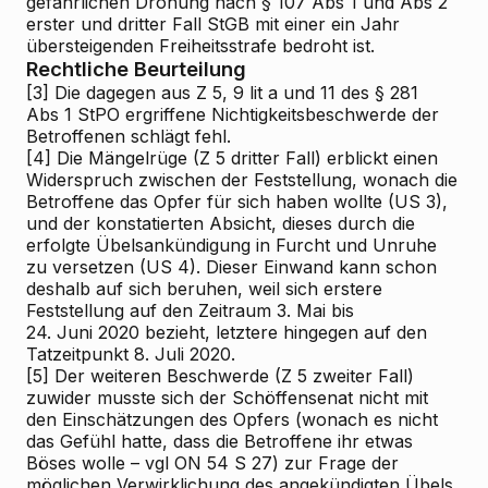
gefährlichen Drohung nach § 107 Abs 1 und Abs 2
erster und dritter Fall StGB mit einer ein Jahr
übersteigenden Freiheitsstrafe bedroht ist.
Rechtliche Beurteilung
[3]
Die dagegen aus Z 5, 9 lit a und 11 des § 281
Abs 1 StPO ergriffene Nichtigkeitsbeschwerde der
Betroffenen schlägt fehl.
[4]
Die Mängelrüge (Z 5 dritter Fall) erblickt einen
Widerspruch zwischen der Feststellung, wonach die
Betroffene das Opfer für sich haben wollte (US 3),
und der konstatierten Absicht, dieses durch die
erfolgte Übelsankündigung in Furcht und Unruhe
zu versetzen (US 4). Dieser Einwand kann schon
deshalb auf sich beruhen, weil sich erstere
Feststellung auf den Zeitraum 3. Mai bis
24. Juni 2020 bezieht, letztere hingegen auf den
Tatzeitpunkt 8. Juli 2020.
[5]
Der weiteren Beschwerde (Z 5 zweiter Fall)
zuwider musste sich der Schöffensenat nicht mit
den Einschätzungen des Opfers (wonach es nicht
das Gefühl hatte, dass die Betroffene ihr etwas
Böses wolle – vgl ON 54 S 27) zur Frage der
möglichen Verwirklichung des angekündigten Übels