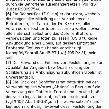
durch die Betroffene auseinandersetzen (vgl RIS
Justiz RS0097540).
[6]
Die Rechtsrüge (Z 9 lit a) erklärt nicht, weshalb
die festgestellte Mitteilung des Vorhabens der
Betroffenen, die Familie der Dr. K*****, allen
voran deren Tochter töten lassen zu wollen sowie
alternativ sich selbst und das Opfer entführen,
vergewaltigen und töten zu lassen (US 3 f), keine
Ankündigung eines Übels, auf dessen Eintritt der
Drohende Einfluss zu haben vorgibt (vgl
Kienapfel/Schroll
StudB BT I
4
§ 105 Rz 31), sein
soll.
[7]
Der Einwand des Fehlens von Feststellungen zur
„Qualität der Angaben bzw Qualifizierung der
Schilderung als Ankündigung zukünftigen Übels“ ist
unverständlich.
[8]
Die Kritik, der Schöffensenat hätte sich bei der
Verwendung des Wortes „Absicht“ in Bezug auf die
Versetzung des Opfers in Furcht und Unruhe bloß
der verba legalia bedient, trifft einerseits nicht zu
(vgl § 107 Abs 1 StGB: „um [...] zu versetzen“) und
legt auch nicht dar, inwieweit dieser Feststellung der