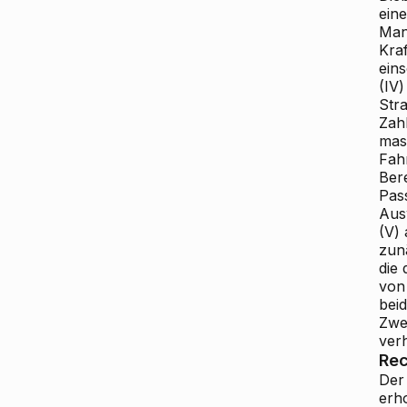
ein
Man
Kra
ein
(IV
Str
Zah
mas
Fah
Ber
Pas
Aus
(V)
zun
die
von
bei
Zwe
ver
Rec
Der
erh