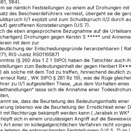
581, 584).
em sie nämlich Feststellungen zu einem auf Drohungen mit
satz des Beschwerdeführers vermisst, übergeht sie die ge
uldspruch II/1 explizit und zum Schuldspruch II/2 durch a
auf) getroffenen Konstatierungen (US 7).
ch die eben angesprochene Bezugnahme auf die Urteilsa
eichartigen) Drohungen gegen Kerstin S
***** und Annema
Verein mit dem
zur
deutlichung der Entscheidungsgründe heranziehbaren (
Ra
271; RIS-Justiz RS0116587)
nntnis (§ 260 Abs 1 Z 1 StPO) haben die Tatrichter auch ih
tstellungen zum Bedeutungsinhalt der gegen Heribert R**
2) als solche mit dem Tod zu treffen, hinreichend deutlic
 erneut
Ratz
, WK
StPO § 281 Rz 19), was die Rüge gleicher
ihrer zu II/1 aufgestellten These, „aus dem Vorhalten eine
leithandlungen“ lasse sich die Annahme einer Todesdrohung
iten,
ennt sie, dass die Beurteilung des Bedeutungsinhalts einer
erung (ebenso wie die Beurteilung der Ernstlichkeit einer 
ht mit Rechtsrüge bekämpft werden kann (
Jerabek
in WK² 
höpft sich in einem unzulässigen Angriff auf die Beweiswür
h Art einer
im kollegialgerichtlichen Verfahren nicht vorg
e leiteten die
entsprechenden Feststellungen (US 5, 7) im 