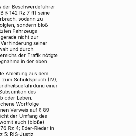
ss der Beschwerdeführer
 § 142 Rz 7 ff) seine
erbrach, sodann zu
olgten, sondern bloß
tzten Fahrzeugs
erade nicht zur
r Verhinderung seiner
walt und durch
reichs der Trafik nötigte
wegnahme in der eben
te Ableitung aus dem
a) zum Schuldspruch (IV),
sundheitsgefährdung einer
 Subsumtion des
ib oder Leben.
rochene Wortfolge
enen Verweis auf § 89
 nicht der Umfang des
womit auch (bloße)
76 Rz 4;
Eder-Rieder
in
 5; RIS-Justiz