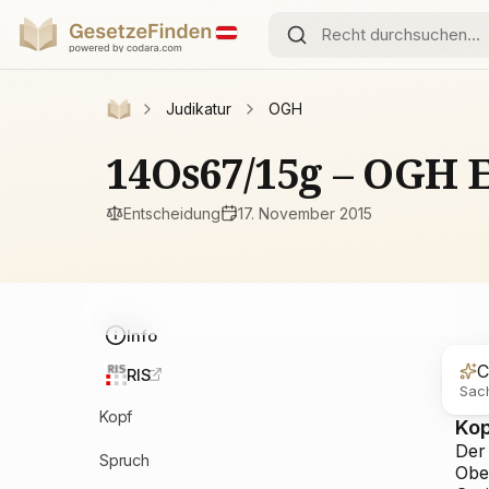
Judikatur
OGH
14Os67/15g – OGH 
Entscheidung
17. November 2015
Info
C
RIS
Sach
Kopf
Ko
Der
Spruch
Ober