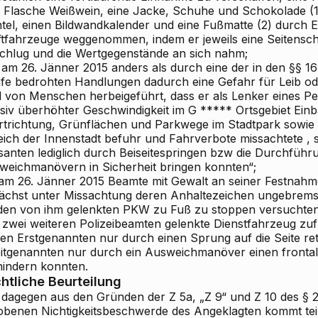
e Flasche Weißwein, eine Jacke, Schuhe und Schokolade (1
tel, einen Bildwandkalender und eine Fußmatte (2) durch E
ftfahrzeuge weggenommen, indem er jeweils eine Seitensc
schlug und die Wertgegenstände an sich nahm;
) am 26. Jänner 2015
anders als durch eine der in den §§ 16
afe bedrohten Handlungen dadurch eine Gefahr für Leib o
l von Menschen herbeigeführt, dass er als Lenker eines P
siv überhöhter Geschwindigkeit im G
*****
Ortsgebiet Ein
rtrichtung, Grünflächen und Parkwege im Stadtpark sowi
eich der
Innenstadt
befuhr und Fahrverbote missachtete
, 
santen lediglich durch Beiseitespringen bzw die Durchführ
weichmanövern in Sicherheit bringen konnten“;
 am 26. Jänner 2015 Beamte mit Gewalt an seiner Festnahm
ächst unter Missachtung deren Anhaltezeichen ungebremst
 den von ihm gelenkten PKW zu Fuß zu stoppen versuchten
 zwei weiteren Polizeibeamten gelenkte Dienstfahrzeug zufu
den Erstgenannten nur durch einen Sprung auf die Seite ret
itgenannten nur durch ein Ausweichmanöver einen frontal
hindern konnten.
htliche Beurteilung
 dagegen aus den Gründen der Z 5a, „Z 9“ und Z 10 des § 
obenen Nichtigkeitsbeschwerde des Angeklagten kommt tei