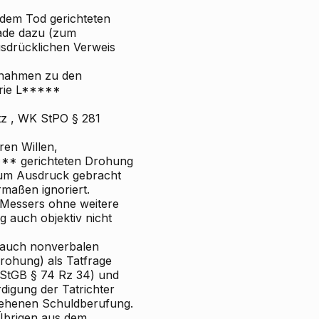
 dem Tod gerichteten
rade dazu (zum
usdrücklichen Verweis
nnahmen zu den
rie L*****
tz
, WK
StPO § 281
ren Willen,
*** gerichteten Drohung
h zum Ausdruck gebracht
maßen ignoriert.
s Messers ohne weitere
 auch objektiv nicht
auch nonverbalen
Drohung) als Tatfrage
StGB § 74 Rz 34) und
digung der Tatrichter
esehenen Schuldberufung.
Übrigen aus dem