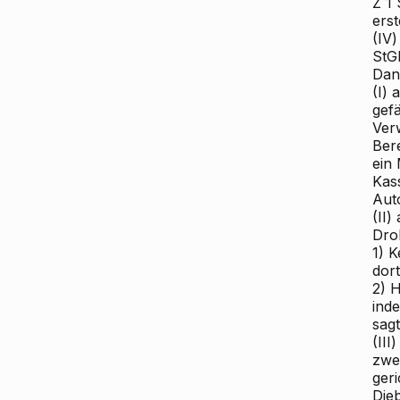
Z 1
ers
(IV
StG
Dan
(I)
gef
Ver
Ber
ein 
Kas
Aut
(II
Dro
1) K
dort
2) 
ind
sagt
(II
zwe
ger
Die