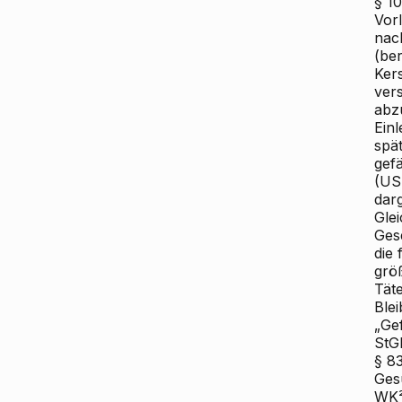
§ 1
Vor
nac
(be
Kers
ver
abz
Einl
spä
gef
(US
darg
Gle
Ges
die
grö
Tät
Ble
„Ge
StGB
§ 8
Ges
WK²