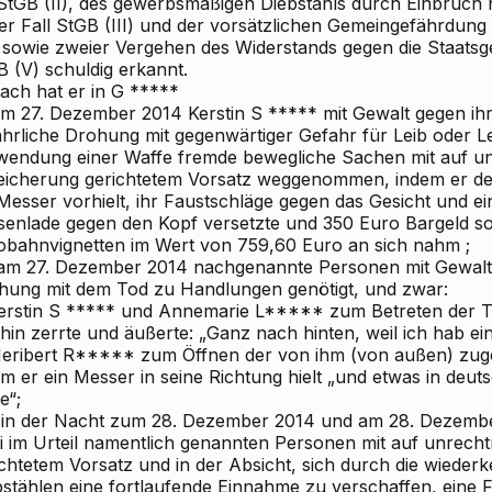
 StGB (II), des gewerbsmäßigen Diebstahls durch Einbruch n
ter Fall StGB (III) und der vorsätzlichen Gemeingefährdun
) sowie zweier Vergehen des Widerstands gegen die Staatsg
B (V) schuldig erkannt.
ach hat er in G
*****
 am 27. Dezember 2014 Kerstin S
*****
mit Gewalt gegen ih
ährliche Drohung mit gegenwärtiger Gefahr für Leib oder L
wendung einer Waffe
fremde bewegliche Sachen mit auf u
eicherung gerichtetem Vorsatz
weggenommen, indem er de
Messer vorhielt, ihr Faustschläge gegen das Gesicht und ei
senlade gegen den Kopf versetzte und 350 Euro Bargeld s
obahnvignetten im Wert von 759,60 Euro an sich nahm
;
) am 27. Dezember 2014 nachgenannte Personen mit Gewalt
hung mit dem Tod zu Handlungen genötigt, und zwar:
erstin S
***** und Annemarie L***** zum Betreten der Tra
hin zerrte und äußerte: „Ganz nach hinten, weil ich hab ei
Heribert R***** zum Öffnen der von ihm (von außen) zuge
em er ein Messer in seine Richtung hielt „und etwas in deu
e“;
I) in der Nacht zum 28. Dezember 2014 und am 28. Dezembe
i im Urteil namentlich genannten Personen mit auf unrech
ichtetem Vorsatz und in der Absicht, sich durch die wied
bstählen eine fortlaufende Einnahme zu verschaffen, eine