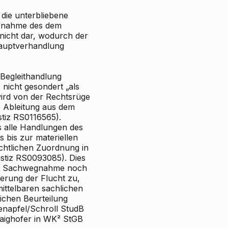
 die unterbliebene
ufnahme des dem
 nicht dar, wodurch der
Hauptverhandlung
 Begleithandlung
nicht gesondert „als
ird von der
Rechtsrüge
e Ableitung aus dem
tiz RS0116565).
s alle Handlungen des
 bis zur materiellen
echtlichen Zuordnung in
ustiz RS0093085). Dies
 der Sachwegnahme noch
erung der Flucht zu,
ttelbaren sachlichen
lichen Beurteilung
enapfel/Schroll
StudB
ighofer
in WK² StGB