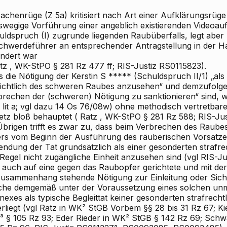
achenrüge (Z 5a) kritisiert nach Art einer Aufklärungsrüge
swegige Vorführung einer angeblich existierenden Videoa
uldspruch (I) zugrunde liegenden Raubüberfalls, legt aber
chwerdeführer an entsprechender Antragstellung in der 
indert war
tz
, WK-StPO § 281 Rz 477 ff; RIS-Justiz RS0115823).
 die Nötigung der Kerstin S
***** (Schuldspruch II/1) „als
sichtlich des schweren Raubes anzusehen“ und demzufolge 
brechen der (schweren) Nötigung zu sanktionieren“ sind, w
9 lit a; vgl dazu 14 Os 76/08w) ohne methodisch vertretbar
etz bloß behauptet (
Ratz
, WK-StPO § 281 Rz 588; RIS-Jus
Übrigen trifft es zwar zu, dass beim Verbrechen des Raube
ers vom Beginn der Ausführung des räuberischen Vorsatzes
lendung der Tat grundsätzlich als einer gesonderten strafr
 Regel nicht zugängliche Einheit anzusehen sind (vgl RIS-J
fft auch auf eine gegen das Raubopfer gerichtete und mit
Zusammenhang stehende Nötigung zur Einleitung oder Sich
che demgemäß unter der Voraussetzung eines solchen unmi
exes als typische Begleittat keiner gesonderten strafrecht
rliegt (vgl
Ratz
in WK² StGB Vorbem §§ 28 bis 31 Rz 67;
Ki
³ § 105 Rz 93;
Eder
Rieder
in WK² StGB § 142 Rz 69;
Schwa