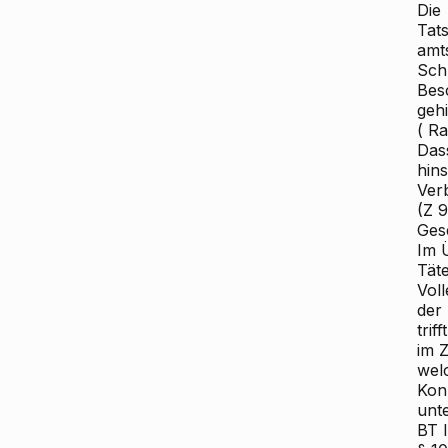
Die
Tats
amt
Sch
Bes
geh
(
Ra
Dass
hin
Ver
(Z 
Ges
Im 
Tät
Vol
der
tri
im 
wel
Konn
unte
BT I