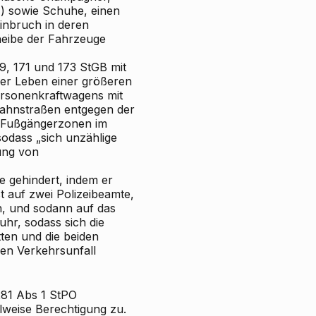
) sowie Schuhe, einen
inbruch in deren
heibe der Fahrzeuge
9, 171 und 173 StGB mit
der Leben einer größeren
ersonenkraftwagens mit
bahnstraßen entgegen der
e Fußgängerzonen im
sodass „sich unzählige
ung von
e gehindert, indem er
 auf zwei Polizeibeamte,
, und sodann auf das
hr, sodass sich die
ten und die beiden
en Verkehrsunfall
281 Abs 1 StPO
lweise Berechtigung zu.