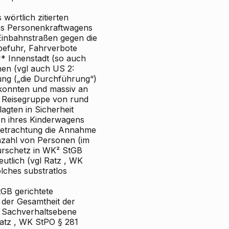
wörtlich zitierten
es Personenkraftwagens
Einbahnstraßen gegen die
befuhr, Fahrverbote
* Innenstadt (so auch
nen (vgl auch US 2:
tung („die Durchführung“)
konnten und massiv an
e Reisegruppe von rund
agten in Sicherheit
en ihres Kinderwagens
tbetrachtung die Annahme
nzahl von Personen (im
rschetz
in WK² StGB
utlich (vgl
Ratz
, WK
lches substratlos
tGB gerichtete
 der Gesamtheit der
r Sachverhaltsebene
atz
, WK
StPO § 281