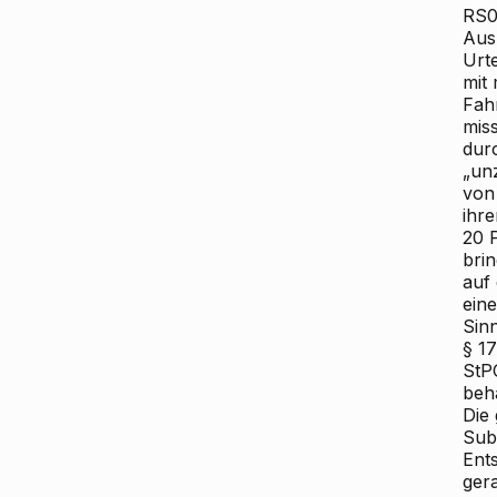
RS0
Aus
Urt
mit
Fah
mis
dur
„un
von
ihr
20 
bri
auf
eine
Sin
§ 1
StP
beha
Die
Sub
Ent
gera