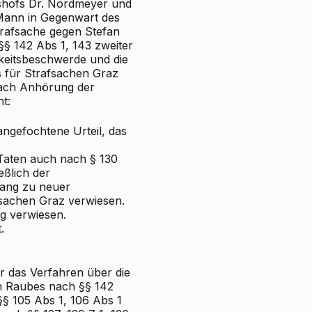
tshofs Dr. Nordmeyer und
 Mann in Gegenwart des
trafsache gegen Stefan
 142 Abs 1, 143 zweiter
gkeitsbeschwerde und die
s für Strafsachen Graz
 nach Anhörung der
t:
angefochtene Urteil, das
 Taten auch nach § 130
eßlich der
fang zu neuer
fsachen Graz verwiesen.
ng verwiesen.
.
r das Verfahren über die
 Raubes nach §§ 142
§§ 105 Abs 1, 106 Abs 1