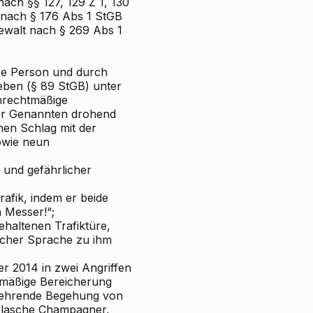
ach §§ 127, 129 Z 1, 130
g nach § 176 Abs 1 StGB
ewalt nach § 269 Abs 1
re Person und durch
eben (§ 89 StGB) unter
nrechtmäßige
r Genannten
drohend
nen Schlag mit der
owie neun
 und gefährlicher
fik, indem er beide
n Messer!“;
haltenen Trafiktüre,
tscher Sprache zu ihm
r 2014 in zwei Angriffen
tmäßige Bereicherung
erkehrende Begehung von
 Flasche Champagner,