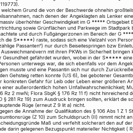
119773).
 welchem Grund die
von der Beschwerde ohnehin großteils 
eilsannahmen, nach denen der Angeklagten als Lenker ein
 massiv überhöhter Geschwindigkeit im G
*****
Ortsgebiet 
rtrichtung sowie Grünflächen und Parkwege im Stadtpark 
sachtete und durch Fußgängerzonen im Bereich der G
****
ch die S*****) raste, sodass sich eine Vielzahl von Perso
zählige Passanten“) nur durch Beiseitespringen bzw Einlei
 Ausweichmanövern mit ihren PKWs in Sicherheit bringen 
er Gesundheit gefährdet wurden, wobei in der S***** ein
Personen unterwegs war, die sich ebenfalls vor dem Angekl
ngen musste und eine Passantin sich nur durch Zurückreiß
 den Gehsteig retten konnte (US 6), bei gebotener Gesam
r
konkreten
Gefahr für Leib oder Leben einer größeren A
n einer außerordentlich hohen Unfallwahrscheinlichkeit;
Mu
76 Rz 2 mwN;
Flora
SbgK § 176 Rz 11 f) nicht
hinreichend de
O § 281 Rz 19)
zum Ausdruck bringen sollten, erklärt die so
uptende Rüge (erneut Z 9 lit a) nicht.
gegen die Annahme der Qualifikation des § 106 Abs 1 Z 1 S
sumtionsrüge (Z 10) zum Schuldspruch (II) nimmt nicht an
scheidungsgründe Maß und verfehlt solcherart den auf de
de darin gelegenen Bezugspunkt materieller Nichtigkeit (
R