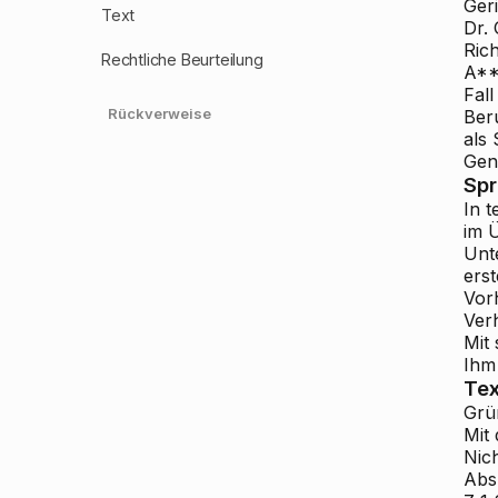
Ger
Text
Dr.
Ric
Rechtliche Beurteilung
A**
Fal
Rückverweise
Ber
als
Gene
Sp
In t
im Ü
Unt
ers
Vor
Ver
Mit
Ihm 
Tex
Grü
Mit
Nic
Abs