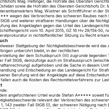
ichtshofs Mag. Hetlinger, die Hofräte des Obersten Gerich
 Oshidari sowie die Hofrätin des Obersten Gerichtshofs Dr.
hteramtsanwärters Mag. Wüstner als Schriftführer in der S
*** wegen des Verbrechens des schweren Raubes nach §§
l StGB und weiterer strafbarer Handlungen über die Nichti
ufung des Angeklagten gegen das Urteil des Landesgericht
 Schöffengericht vom 10. April 2015, GZ 16 Hv 29/15k-50,
ralprokuratur in nichtöffentlicher Sitzung zu Recht erkann
ruch
eilweiser Stattgebung der Nichtigkeitsbeschwerde wird das 
brigen unberührt bleibt, in der rechtlichen
erstellung der dem Schuldspruch (III) zugrunde liegenden
ter Fall StGB, demzufolge auch im Strafausspruch (einschli
haftanrechnung) aufgehoben und die Sache in diesem Um
handlung und Entscheidung an das Landesgericht für Stra
 seiner Berufung wird der Angeklagte auf diese Entscheidu
fallen auch die Kosten des Rechtsmittelverfahrens zur Last
t
nde:
 dem angefochtenen Urteil wurde Stefan A*****
soweit fü
htigkeitsbeschwerde relevant
der Verbrechen des schweren
 1, 143 zweiter Fall StGB (I), der schweren Nötigung nach 