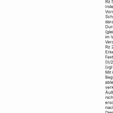
Rz 
Ind
Vor
Sch
dar
Dur
(gl
im 
Ver
Rz 
Erke
Fes
(II/
(vgl
Mit 
Beg
able
verk
Äuß
nic
ersc
nac
Dies