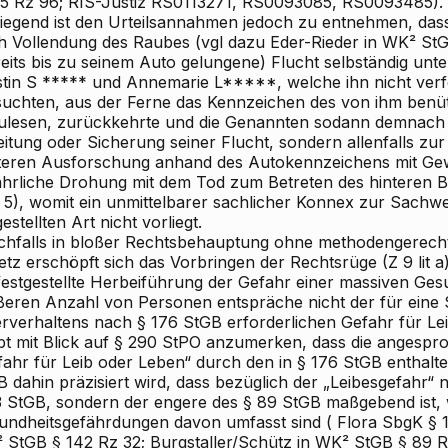
05 Rz 96; RIS-Justiz RS0113271, RS0093085, RS0093485).
liegend ist den Urteilsannahmen jedoch zu entnehmen, da
h Vollendung des Raubes (vgl dazu
Eder-Rieder
in WK² StGB
reits bis zu seinem Auto gelungene) Flucht selbständig unt
tin S
***** und Annemarie L*****, welche ihn nicht verf
suchten, aus der Ferne das Kennzeichen des von ihm benü
ulesen, zurückkehrte und die Genannten sodann
demnach g
eitung oder Sicherung seiner Flucht, sondern allenfalls zu
teren Ausforschung anhand des Autokennzeichens
mit Ge
ährliche Drohung mit dem Tod zum Betreten des hinteren Be
 5), womit ein unmittelbarer sachlicher Konnex zur Sach
estellten Art nicht vorliegt.
ichfalls in bloßer Rechtsbehauptung ohne methodengerech
etz erschöpft sich das Vorbringen der Rechtsrüge (Z 9 lit 
 festgestellte Herbeiführung der Gefahr einer massiven Ge
ßeren Anzahl von Personen entspräche nicht der für eine
erverhaltens nach § 176 StGB erforderlichen Gefahr für Le
ibt mit Blick auf § 290 StPO anzumerken, dass die angesp
fahr für Leib oder Leben“ durch den in § 176 StGB enthalt
 dahin präzisiert wird, dass bezüglich der „Leibesgefahr“
3 StGB, sondern der engere des § 89 StGB maßgebend ist, 
undheitsgefährdungen davon umfasst sind (
Flora
SbgK § 1
 StGB § 142 Rz 32;
Burgstaller/Schütz
in WK² StGB § 89 Rz