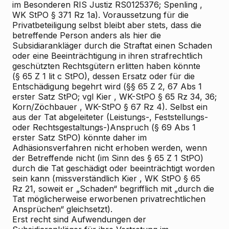
im Besonderen RIS
Justiz RS0125376;
Spenling
,
WK
StPO § 371 Rz 1a). Voraussetzung für die
Privatbeteiligung selbst bleibt aber stets, dass die
betreffende Person
anders als hier die
Subsidiarankläger
durch
die Straftat einen Schaden
oder eine Beeinträchtigung in ihren strafrechtlich
geschützten Rechtsgütern erlitten haben könnte
(§ 65 Z 1 lit c StPO), dessen Ersatz oder für die
Entschädigung begehrt wird (§§ 65 Z 2, 67 Abs 1
erster Satz StPO; vgl
Kier
, WK-StPO § 65 Rz 34, 36;
Korn/Zöchbauer
, WK-StPO § 67 Rz 4). Selbst ein
aus der Tat abgeleiteter (Leistungs-, Feststellungs-
oder Rechtsgestaltungs-)Anspruch (§ 69 Abs 1
erster Satz StPO) könnte daher im
Adhäsionsverfahren nicht erhoben werden, wenn
der Betreffende nicht (im Sinn des § 65 Z 1 StPO)
durch die Tat geschädigt oder beeinträchtigt worden
sein kann (missverständlich
Kier
, WK
StPO § 65
Rz 21, soweit er „Schaden“ begrifflich mit „durch die
Tat möglicherweise erworbenen privatrechtlichen
Ansprüchen“ gleichsetzt).
Erst recht sind Aufwendungen der