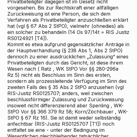
Privatbeteiligter dagegen ist im Gesetz nicht
vorgesehen. Bis zur Rechtskraft einer allfälligen
Zurückweisung ist eine Person, die sich dem
Verfahren als Privatbeteiligter anzuschließen erklärt
hat (vgl § 67 Abs 2 StPO), vielmehr (ohnedies) als
ein solcher zu behandeln (14 Os 97/14t = RIS
Justiz
RS0124921 [T4]).
Kommt es
etwa aufgrund gegensätzlicher Anträge in
der Hauptverhandlung (§ 238 Abs 1, Abs 2 StPO)
dennoch zu einer ausdrücklichen „Zulassung“ eines
Privatbeteiligten durch das Gericht, ist diese ihrem
Wesen nach (
Ratz
, WK
StPO Vor §§ 280-296a
Rz 5) nicht als Beschluss im Sinn des ersten,
sondern als prozessleitende Verfügung im Sinn des
zweiten Falls des § 35 Abs 2 StPO anzusehen (vgl
RIS-Justiz RS0125707; anders, weil zwischen
beschlussförmiger Zulassung und Zurückweisung
insoweit nicht differenzierend aber
Spenling
, WK-
StPO Vor §§ 366
379 Rz 58;
Korn/Zöchbauer
, WK-
StPO § 67 Rz 16). Sie ist damit weder selbständig
anfechtbar (RIS-Justiz RS0125707 [T1]) noch
entfaltet sie eine - unter der Bedingung im
Wesentlichen gleichbleibender tatsächlicher