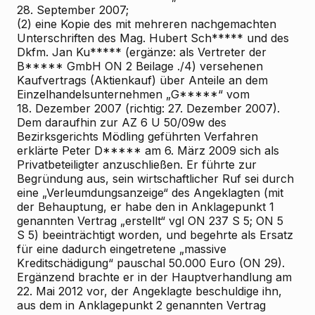
28. September 2007;
(2) eine Kopie des mit mehreren nachgemachten
Unterschriften des Mag. Hubert Sch***** und des
Dkfm. Jan Ku***** (ergänze: als Vertreter der
B***** GmbH
ON 2 Beilage ./4) versehenen
Kaufvertrags (Aktienkauf) über Anteile an dem
Einzelhandelsunternehmen „G*****“ vom
18. Dezember 2007 (richtig: 27. Dezember 2007).
Dem daraufhin zur AZ 6 U 50/09w des
Bezirksgerichts Mödling geführten Verfahren
erklärte Peter D***** am 6. März 2009 sich als
Privatbeteiligter anzuschließen. Er führte zur
Begründung aus, sein wirtschaftlicher Ruf sei durch
eine „Verleumdungsanzeige“ des Angeklagten (mit
der Behauptung, er habe den in Anklagepunkt 1
genannten Vertrag „erstellt“
vgl ON 237 S 5; ON 5
S 5) beeinträchtigt worden, und begehrte als Ersatz
für eine dadurch eingetretene „massive
Kreditschädigung“ pauschal 50.000 Euro (ON 29).
Ergänzend brachte er in der Hauptverhandlung am
22. Mai 2012 vor, der Angeklagte beschuldige ihn,
aus dem in Anklagepunkt 2 genannten Vertrag