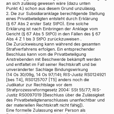
an sich zulässig gewesen wäre (dazu unten
Punkt 4.)
schon aus diesem Grund unzulässig.
2.
Die
zur Subsidiaranklage berechtigende
Stellung
eines Privatbeteiligten entsteht durch Erklärung
(§ 67 Abs 2 erster Satz StPO). Eine solche
Erklärung ist
nach Einbringen der Anklage vom
Gericht (§ 67 Abs 5 StPO)
in den Fällen des § 67
Abs 4 Z 1 bis 3 StPO
zurückzuweisen
.
Die Zurückweisung kann während des gesamten
Strafverfahrens erfolgen. Ein entsprechender
Beschluss kann vom die Privatbeteiligung
Anstrebenden mit Beschwerde bekämpft werden
und entfaltet im Fall seiner Rechtskraft und bei
unveränderter Sachlage Bindungswirkung
(14 Os 30/09g, 14 Os 97/14t; RIS-Justiz RS0124921
[bes T4], RS0125707 [T5]
anders noch die
Judikatur zur Rechtslage vor dem
Strafprozessreformgesetz 2004: SSt 55/77; RIS-
Justiz RS0097019 [Beschluss über die Zulässigkeit
des Privatbeteiligtenanschlusses unanfechtbar und
der materiellen Rechtskraft nicht fähig]).
Eine formelle
Zulassung
einer Person als