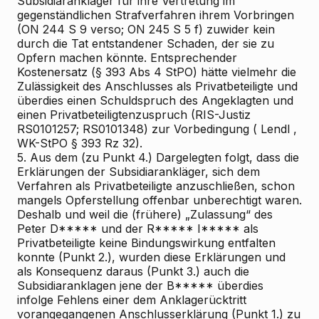
Subsidiarankläger für ihre Vertretung im
gegenständlichen Strafverfahren
ihrem Vorbringen
(ON 244 S 9 verso; ON 245 S 5 f) zuwider
kein
durch die Tat entstandener Schaden, der sie zu
Opfern machen könnte. Entsprechender
Kostenersatz (§ 393 Abs 4 StPO) hätte vielmehr die
Zulässigkeit des Anschlusses als Privatbeteiligte
und
überdies einen Schuldspruch des Angeklagten
und
einen Privatbeteiligtenzuspruch (RIS-Justiz
RS0101257; RS0101348)
zur Vorbedingung (
Lendl
,
WK-StPO § 393 Rz 32).
5.
Aus dem (zu Punkt 4.) Dargelegten folgt, dass die
Erklärungen der Subsidiarankläger, sich dem
Verfahren als Privatbeteiligte anzuschließen, schon
mangels Opferstellung offenbar unberechtigt waren.
Deshalb und weil die (frühere) „Zulassung“ des
Peter D***** und der R***** I***** als
Privatbeteiligte keine Bindungswirkung entfalten
konnte (Punkt 2.), wurden diese Erklärungen und
als Konsequenz daraus (Punkt 3.) auch die
Subsidiaranklagen
jene der B***** überdies
infolge Fehlens einer dem Anklagerücktritt
vorangegangenen Anschlusserklärung (Punkt 1.)
zu