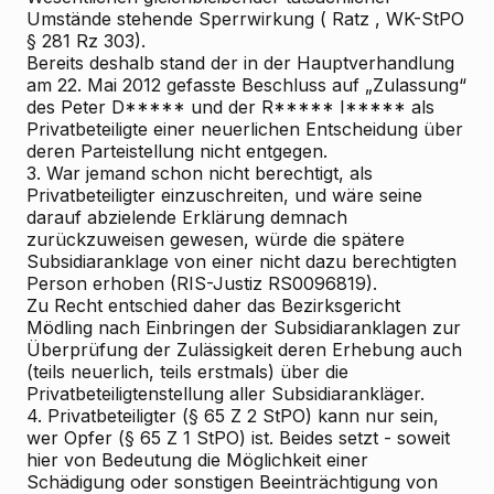
Umstände stehende
Sperrwirkung (
Ratz
, WK-StPO
§ 281 Rz 303).
Bereits deshalb stand der in der Hauptverhandlung
am 22. Mai 2012 gefasste Beschluss auf „Zulassung“
des Peter D***** und der R***** I***** als
Privatbeteiligte einer neuerlichen Entscheidung über
deren Parteistellung nicht entgegen.
3.
War jemand schon nicht berechtigt, als
Privatbeteiligter einzuschreiten, und wäre seine
darauf abzielende Erklärung demnach
zurückzuweisen gewesen, würde die spätere
Subsidiaranklage von einer nicht dazu berechtigten
Person erhoben (RIS-Justiz RS0096819).
Zu Recht entschied daher das Bezirksgericht
Mödling nach Einbringen der Subsidiaranklagen
zur
Überprüfung der Zulässigkeit deren Erhebung
auch
(teils neuerlich, teils erstmals) über die
Privatbeteiligtenstellung aller Subsidiarankläger.
4.
Privatbeteiligter (§ 65 Z 2 StPO) kann nur sein,
wer Opfer (§ 65 Z 1 StPO) ist. Beides setzt - soweit
hier von Bedeutung
die Möglichkeit einer
Schädigung oder sonstigen Beeinträchtigung von