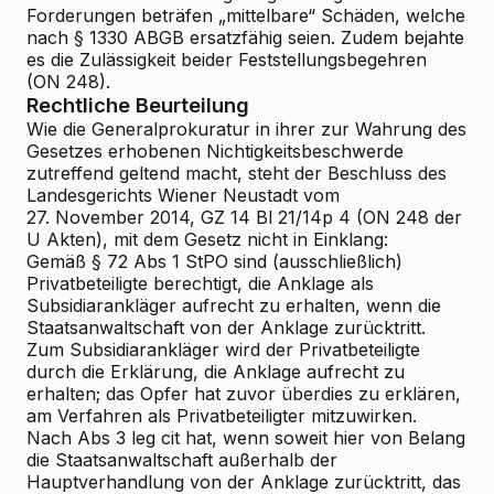
Forderungen beträfen „mittelbare“ Schäden, welche
nach § 1330 ABGB ersatzfähig seien. Zudem bejahte
es die Zulässigkeit beider Feststellungsbegehren
(ON 248).
Rechtliche Beurteilung
Wie die Generalprokuratur in ihrer zur Wahrung des
Gesetzes erhobenen Nichtigkeitsbeschwerde
zutreffend geltend macht, steht der Beschluss des
Landesgerichts Wiener Neustadt vom
27. November 2014, GZ 14 Bl 21/14p
4 (ON 248 der
U
Akten), mit dem Gesetz nicht in Einklang:
Gemäß § 72 Abs 1 StPO sind (ausschließlich)
Privatbeteiligte berechtigt, die Anklage als
Subsidiarankläger aufrecht zu erhalten, wenn die
Staatsanwaltschaft von der Anklage zurücktritt.
Zum Subsidiarankläger wird der Privatbeteiligte
durch die Erklärung, die Anklage aufrecht zu
erhalten; das Opfer hat zuvor überdies zu erklären,
am Verfahren als Privatbeteiligter mitzuwirken.
Nach Abs 3 leg cit hat, wenn
soweit hier von Belang
die Staatsanwaltschaft außerhalb der
Hauptverhandlung von der Anklage zurücktritt, das