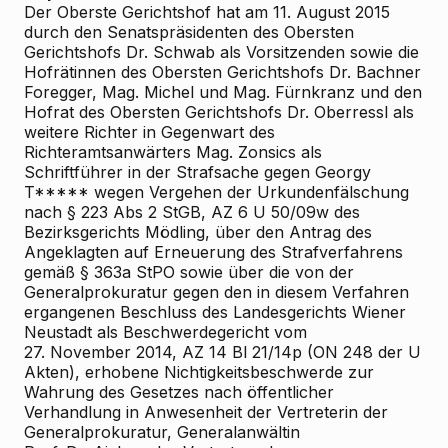
Der Oberste Gerichtshof hat am 11. August 2015
durch den Senatspräsidenten des Obersten
Gerichtshofs Dr. Schwab als Vorsitzenden sowie die
Hofrätinnen des Obersten Gerichtshofs Dr. Bachner
Foregger, Mag. Michel und Mag. Fürnkranz und den
Hofrat des Obersten Gerichtshofs Dr. Oberressl als
weitere Richter in Gegenwart des
Richteramtsanwärters Mag. Zonsics als
Schriftführer in der Strafsache gegen Georgy
T***** wegen Vergehen der Urkundenfälschung
nach § 223 Abs 2 StGB, AZ 6 U 50/09w des
Bezirksgerichts Mödling, über den Antrag des
Angeklagten auf Erneuerung des Strafverfahrens
gemäß § 363a StPO sowie über die von der
Generalprokuratur gegen den in diesem Verfahren
ergangenen Beschluss des Landesgerichts Wiener
Neustadt als Beschwerdegericht vom
27. November 2014, AZ 14 Bl 21/14p (ON 248 der U
Akten), erhobene Nichtigkeitsbeschwerde zur
Wahrung des Gesetzes nach öffentlicher
Verhandlung in Anwesenheit der Vertreterin der
Generalprokuratur, Generalanwältin