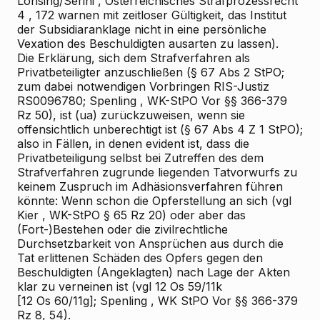
Lohsing/Serini
, Österreichisches Strafprozessrecht
4
, 172 warnen mit zeitloser Gültigkeit, das Institut
der Subsidiaranklage nicht in eine persönliche
Vexation des Beschuldigten ausarten zu lassen).
Die Erklärung, sich dem Strafverfahren als
Privatbeteiligter anzuschließen (§ 67 Abs 2 StPO;
zum dabei notwendigen Vorbringen RIS-Justiz
RS0096780;
Spenling
, WK-StPO Vor §§ 366-379
Rz 50), ist (ua) zurückzuweisen, wenn sie
offensichtlich unberechtigt ist (§ 67 Abs 4 Z 1 StPO);
also in Fällen, in denen evident ist, dass die
Privatbeteiligung selbst bei Zutreffen des dem
Strafverfahren zugrunde liegenden Tatvorwurfs zu
keinem Zuspruch im Adhäsionsverfahren führen
könnte: Wenn schon die Opferstellung an sich (vgl
Kier
, WK-StPO § 65 Rz 20) oder aber das
(Fort-)Bestehen oder die zivilrechtliche
Durchsetzbarkeit von Ansprüchen aus durch die
Tat erlittenen Schäden des Opfers gegen den
Beschuldigten (Angeklagten) nach Lage der Akten
klar zu verneinen ist (vgl 12 Os 59/11k
[12 Os 60/11g];
Spenling
, WK
StPO Vor §§ 366-379
Rz 8, 54).