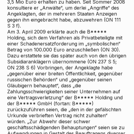
3,5 Mio Euro erhalten zu haben. Seit Sommer 2008
konsultiere er „Anwälte“, um derlei „Angriffe“ des
Angeklagten, der in mehreren Staaten Anzeigen
gegen ihn eingebracht habe, abzuwehren (ON 111
S 3 f).
Am 3. April 2009 erklärte auch die B*****
Holding, sich dem Verfahren als Privatbeteiligte
mit
einer Schadenersatzforderung im „symbolischen“
Betrag von 100.000 Euro
anzuschließen (ON 30).
Dazu erstattete sie das
später auch von den übrigen
Subsidiaranklägern übernommene (ON 237 S 5;
ON 238 S 6)
Vorbringen, der Angeklagte habe
„gegenüber einer breiten Öffentlichkeit, gegenüber
russischen Behörden“ und „gegenüber seinen
Gläubigern behauptet“, dass „die
Zahlungsschwierigkeiten seiner Unternehmen auf
eine Vertragsverletzung“ der B***** Holding und
der B***** GmbH (fortan: B*****)
zurückzuführen seien, die „den in der gefälschten
Urkunde verbrieften Vertrag nicht zuhalten“
würden. „Zur Abwehr dieser schwer
geschäftsschädigenden Behauptungen“ seien sie zu
Aufwendungen in Gestalt des Beauftragens diverser