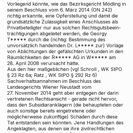
Vorliegend könnte, wie das Bezirksgericht Mödling in
seinem Beschluss vom 6. März 2014 (ON 242)
richtig erkannte, eine Opferstellung
und damit die
grundsätzliche Zulässigkeit eines Anschlusses als
Privatbeteiligter
nur aus solchen Rechtsgutsbeein-
trächtigungen abgeleitet werden, die Georgy
T***** durch die (richtig: Bestimmung des
unvorsätzlich handelnden Dr. L***** zur) Vorlage
von Ablichtungen der gefälschten Urkunden in den
Räumlichkeiten der R***** AG in W***** am
28. April 2008 verursacht hätte.
Aus den hier maßgeblichen (vgl
Schroll
, WK
StPO
§ 23 Rz 6a;
Ratz
, WK
StPO § 292 Rz 6)
Sachverhaltsannahmen im Beschluss des
Landesgerichts Wiener Neustadt vom
27. November 2014 geht aber
entgegen der darin
vertretenen Rechtsansicht - gerade nicht hervor,
dass den Subsidiaranklägern (die behaupteten oder
auch sonstige bereits eingetretene oder
möglicherweise zukünftige) Schäden durch
diese
Tat entstanden sein könnten. Jene Handlungen des
Angeklagten, aus denen sie ihre zivilrechtlichen