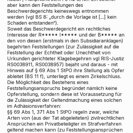
aber kann den Feststellungen des
Beschwerdegerichts keineswegs entnommen
werden (vgl BS 8: „durch die Vorlage ist [...] kein
Schaden entstanden“).
Soweit das Beschwerdegericht ein rechtliches
Interesse der R***** I***** und der B***** an
den von diesen (erstmals in den Subsidiaranklagen)
begehrten Feststellungen (zur Zulässigkeit auf die
Feststellung der Echtheit oder Unechtheit von
Urkunden gerichteter Klagebegehren vgl RIS-Justiz
RS0038911, RS0038957) bejaht und daraus - mit
Hinweis auf § 69 Abs 1 StPO
ihre Stellung als Opfer
ableitet (BS 11 f), unterliegt es einem Zirkelschluss.
Die Möglichkeit des Bestehens eines
Feststellungsanspruchs begründet nämlich keine
Opferstellung, sondern diese ist Voraussetzung für
die Zulässigkeit der Geltendmachung eines solchen
im Adhäsionsverfahren:
§§ 69 Abs 1, 371 Abs 1 StPO regeln zwar, welche
Arten von (aus der Tat abgeleiteten) zivilrechtlichen
Ansprüchen ein Privatbeteiligter im Strafverfahren
geltend machen kann (zu Feststellungsansprüchen