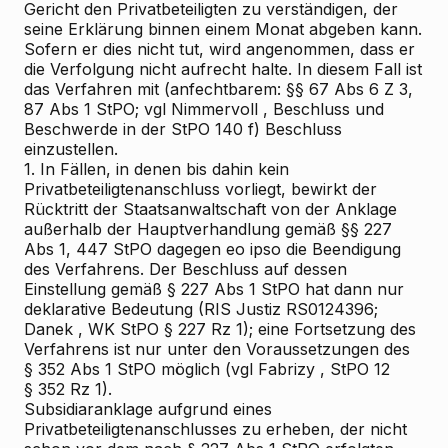
Gericht den Privatbeteiligten zu verständigen, der
seine Erklärung binnen einem Monat abgeben kann.
Sofern er dies nicht tut, wird angenommen, dass er
die Verfolgung nicht aufrecht halte. In diesem Fall ist
das Verfahren mit (anfechtbarem: §§ 67 Abs 6 Z 3,
87 Abs 1 StPO; vgl
Nimmervoll
, Beschluss und
Beschwerde in der StPO 140 f) Beschluss
einzustellen.
1.
In Fällen, in denen bis dahin kein
Privatbeteiligtenanschluss vorliegt, bewirkt der
Rücktritt der Staatsanwaltschaft von der Anklage
außerhalb der Hauptverhandlung gemäß §§ 227
Abs 1, 447 StPO dagegen eo ipso die Beendigung
des Verfahrens. Der Beschluss auf dessen
Einstellung gemäß § 227 Abs 1 StPO hat dann nur
deklarative Bedeutung (RIS
Justiz RS0124396;
Danek
, WK
StPO § 227 Rz 1); eine Fortsetzung des
Verfahrens ist nur unter den Voraussetzungen des
§ 352 Abs 1 StPO möglich (vgl
Fabrizy
, StPO
12
§ 352 Rz 1).
Subsidiaranklage aufgrund eines
Privatbeteiligtenanschlusses zu erheben, der nicht