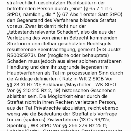
strafrechtlich geschützten Rechtsgütern der
betreffenden Person
durch
„eine“ (§ 65 Z 1 lit c
StPO), nämlich „
die
“ (§ 67 Abs 1 erster Satz StPO)
den Gegenstand des Verfahrens bildende
Straftat
voraus. Zwar ist damit nicht nur der
„tatbestandsrelevante Schaden“, also die aus der
Verletzung des von einer in Betracht kommenden
Strafnorm unmittelbar geschützten Rechtsguts
resultierende Beeinträchtigung, gemeint (RIS
Justiz
RS0095973). Der (mögliche oder behauptete)
Schaden muss jedoch aus einer solchen strafbaren
Handlung und dem ihr zugrunde liegenden
im
Hauptverfahren als Tat im prozessualen Sinn durch
die Anklage definierten (
Ratz
in WK
2
StGB Vor
§§ 28
31 Rz 20;
Birklbauer/Mayrhofer
, WK
StPO
Vor §§ 210
215 Rz 2, 19)
historischen Geschehen
ableitbar sein. Die Möglichkeit einer durch die
Straftat nicht in ihren Rechten verletzten Person,
aus der Tat Privatrechte abzuleiten, reicht ebenso
wenig wie die Bedeutung der Straftat als Vorfrage
für ein (späteres) Zivilverfahren (13 Os 99/12a;
Spenling
, WK
StPO Vor §§ 366
379 Rz 25 ff;