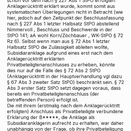
schon vor dem nach § 227 Abs 1 StPO erfolgten
Anklagerücktritt erklärt wurde, kommt somit aus
systematischen Überlegungen nicht in Betracht (wie
hier, jedoch auf den Zeitpunkt der Beschlussfassung
nach § 227 Abs 1 letzter Halbsatz StPO abstellend
Nimmervoll
, Beschluss und Beschwerde in der
StPO 141; aA wohl
Korn/Zöchbauer
, WK-StPO § 72
Rz 6). Selbst wenn man aus § 72 Abs 1 letzter
Halbsatz StPO die Zulässigkeit ableiten wollte,
Subsidiaranklage aufgrund eines erst nach dem
Anklagerücktritt erklärten
Privatbeteiligtenanschlusses zu erheben, könnte
dies nur auf die Fälle des § 72 Abs 2 StPO
(Anklagerücktritt
in
der Hauptverhandlung
vgl dazu
§ 67 Abs 3 zweiter Satz StPO) beschränkt sein. § 72
Abs 3 erster Satz StPO setzt dagegen voraus, dass
bereits ein Privatbeteiligtenanschluss (der
betreffenden Person) erfolgt ist.
Die mit ihrem (erstmalig nach dem Anklagerücktritt
erfolgten) Anschluss als Privatbeteiligte verbundene
Erklärung der B*****, die Anklage als
Subsidiaranklägerin aufrecht zu erhalten, war daher
unabhängig von der Frage, ob ihre Privatbeteiligung