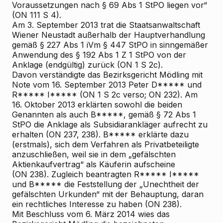
Voraussetzungen nach § 69 Abs 1 StPO liegen vor“
(ON 111 S 4).
Am 3. September 2013 trat die Staatsanwaltschaft
Wiener Neustadt
außerhalb der Hauptverhandlung
gemäß § 227 Abs 1 iVm § 447 StPO in sinngemäßer
Anwendung des § 192 Abs 1 Z 1 StPO von der
Anklage (endgültig) zurück (ON 1 S 2c).
Davon verständigte das Bezirksgericht Mödling mit
Note vom 16. September 2013 Peter D***** und
R***** I***** (ON 1 S 2c verso; ON 232). Am
16. Oktober 2013 erklärten sowohl die beiden
Genannten als auch B*****, gemäß § 72 Abs 1
StPO die Anklage als Subsidiarankläger aufrecht zu
erhalten (ON 237, 238). B***** erklärte dazu
(erstmals), sich dem Verfahren als Privatbeteiligte
anzuschließen, weil sie in dem „gefälschten
Aktienkaufvertrag“ als Käuferin aufscheine
(ON 238). Zugleich beantragten R***** I*****
und B***** die Feststellung der „Unechtheit der
gefälschten Urkunden“ mit der Behauptung, daran
ein rechtliches Interesse zu haben (ON 238).
Mit Beschluss vom 6. März 2014 wies das