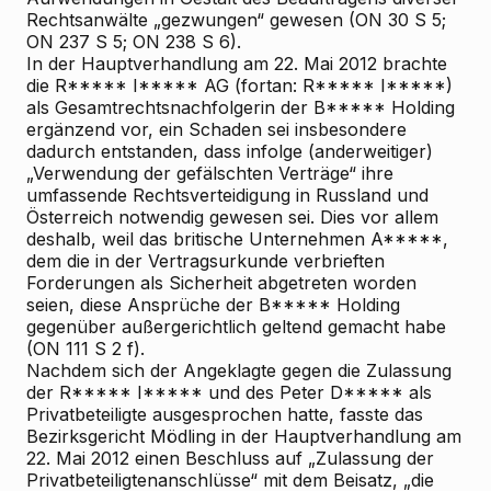
Rechtsanwälte „gezwungen“ gewesen (ON 30 S 5;
ON 237 S 5; ON 238 S 6).
In der Hauptverhandlung am 22. Mai 2012 brachte
die R***** I***** AG (fortan: R***** I*****)
als Gesamtrechtsnachfolgerin der B***** Holding
ergänzend vor, ein Schaden sei insbesondere
dadurch entstanden, dass infolge (anderweitiger)
„Verwendung der gefälschten Verträge“ ihre
umfassende Rechtsverteidigung in Russland und
Österreich notwendig gewesen sei. Dies vor allem
deshalb, weil das britische Unternehmen A*****,
dem die in der Vertragsurkunde verbrieften
Forderungen als Sicherheit abgetreten worden
seien, diese Ansprüche der B***** Holding
gegenüber außergerichtlich geltend gemacht habe
(ON 111 S 2 f).
Nachdem sich der Angeklagte gegen die Zulassung
der R***** I***** und des Peter D***** als
Privatbeteiligte ausgesprochen hatte, fasste das
Bezirksgericht Mödling in der Hauptverhandlung am
22. Mai 2012 einen Beschluss auf „Zulassung der
Privatbeteiligtenanschlüsse“ mit dem Beisatz, „die