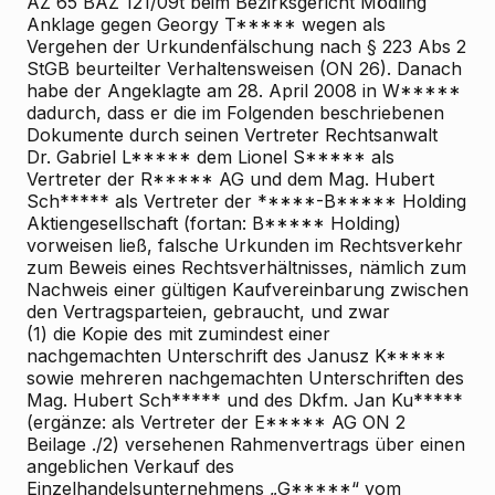
AZ 65 BAZ 121/09t beim Bezirksgericht Mödling
Anklage gegen Georgy T***** wegen als
Vergehen der Urkundenfälschung nach § 223 Abs 2
StGB beurteilter Verhaltensweisen (ON 26). Danach
habe der Angeklagte
am 28. April 2008 in W*****
dadurch, dass er die im Folgenden beschriebenen
Dokumente durch seinen Vertreter Rechtsanwalt
Dr. Gabriel L***** dem Lionel S***** als
Vertreter der R***** AG und dem Mag. Hubert
Sch***** als Vertreter der *****-B***** Holding
Aktiengesellschaft (fortan: B***** Holding)
vorweisen ließ, falsche Urkunden im Rechtsverkehr
zum Beweis eines Rechtsverhältnisses, nämlich zum
Nachweis einer gültigen Kaufvereinbarung zwischen
den Vertragsparteien, gebraucht, und zwar
(1) die Kopie des mit zumindest einer
nachgemachten Unterschrift des Janusz K*****
sowie mehreren nachgemachten Unterschriften des
Mag. Hubert Sch***** und des Dkfm. Jan Ku*****
(ergänze: als Vertreter der E***** AG
ON 2
Beilage ./2) versehenen Rahmenvertrags über einen
angeblichen Verkauf des
Einzelhandelsunternehmens „G*****“ vom