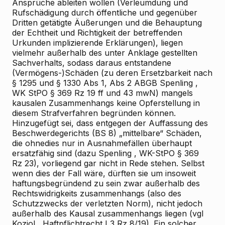
Ansprüche ableiten wollen (Verleumdung und
Rufschädigung durch öffentliche und gegenüber
Dritten getätigte Äußerungen und
die Behauptung
der Echtheit und Richtigkeit der betreffenden
Urkunden implizierende
Erklärungen), liegen
vielmehr außerhalb des unter Anklage gestellten
Sachverhalts, sodass daraus entstandene
(Vermögens-)Schäden (zu deren Ersetzbarkeit nach
§ 1295 und § 1330 Abs 1, Abs 2 ABGB
Spenling
,
WK
StPO § 369 Rz 19 ff und 43 mwN)
mangels
kausalen Zusammenhangs
keine Opferstellung in
diesem Strafverfahren begründen können.
Hinzugefügt sei, dass
entgegen der Auffassung des
Beschwerdegerichts (BS 8)
„mittelbare“ Schäden,
die ohnedies nur in Ausnahmefällen überhaupt
ersatzfähig sind (dazu
Spenling
, WK-StPO § 369
Rz 23), vorliegend gar nicht in Rede stehen. Selbst
wenn dies der Fall wäre, dürften sie
um insoweit
haftungsbegründend zu sein
zwar außerhalb des
Rechtswidrigkeits
zusammenhangs (also des
Schutzzwecks der verletzten Norm), nicht jedoch
außerhalb des
Kausal
zusammenhangs liegen (vgl
Koziol
, Haftpflichtrecht I
3
Rz 8/19). Ein solcher