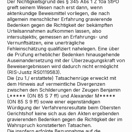
Der Nichtigkeitsgrund des § 345 Abs 1 Z 10a StPO
greift seinem Wesen nach erst dann, wenn
aktenkundige Beweismittel vorliegen, die nach
allgemein menschlicher Erfahrung gravierende
Bedenken gegen die Richtigkeit der bekämpften
Urteilsannahmen aufkommen lassen, also
intersubjektiv, gemessen an Erfahrungs- und
Vernunftsätzen, eine unerträgliche
Fehleinschätzung qualifiziert nahelegen. Eine über
die Prüfung erheblicher Bedenken hinausgehende
Auseinandersetzung mit der Überzeugungskraft von
Beweisergebnissen wird dadurch nicht ermöglicht
(RIS-Justiz RS0119583).
Die (zu 1./ erstattete) Tatsachenrüge erweckt mit
dem Hinweis auf vermeintliche Divergenzen
zwischen den Schilderungen der Zeugen Benjamin
L***** (ON 85 S 7 ff) und Alexander M*****
(ON 85 S 9 ff) sowie einer eigenständigen
Würdigung der Verfahrensresultate beim Obersten
Gerichtshof keine sich aus den Akten ergebenden
gravierenden Bedenken gegen die Richtigkeit der im
Wahrspruch konstatierten Tatsachen.
Die insofern erfolgte Bezugnahme auf die