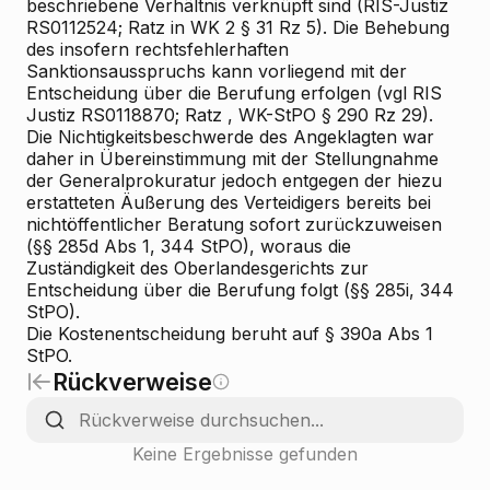
beschriebene Verhältnis verknüpft sind (RIS-Justiz
RS0112524;
Ratz
in WK
2
§ 31 Rz 5). Die Behebung
des insofern rechtsfehlerhaften
Sanktionsausspruchs kann vorliegend mit der
Entscheidung über die Berufung erfolgen (vgl RIS
Justiz RS0118870;
Ratz
, WK-StPO § 290 Rz 29).
Die Nichtigkeitsbeschwerde des Angeklagten war
daher in Übereinstimmung mit der Stellungnahme
der Generalprokuratur jedoch entgegen der hiezu
erstatteten Äußerung des Verteidigers bereits bei
nichtöffentlicher Beratung sofort zurückzuweisen
(§§ 285d Abs 1, 344 StPO), woraus die
Zuständigkeit des Oberlandesgerichts zur
Entscheidung über die Berufung folgt (§§ 285i, 344
StPO).
Die Kostenentscheidung beruht auf § 390a Abs 1
StPO.
Rückverweise
Keine Ergebnisse gefunden