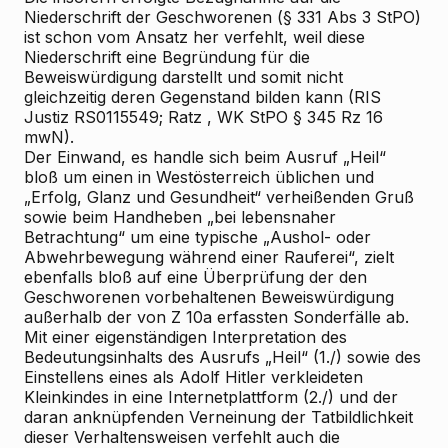
Niederschrift der Geschworenen (§ 331 Abs 3 StPO)
ist schon vom Ansatz her verfehlt, weil diese
Niederschrift eine Begründung für die
Beweiswürdigung darstellt und somit nicht
gleichzeitig deren Gegenstand bilden kann (RIS
Justiz RS0115549;
Ratz
, WK
StPO § 345 Rz 16
mwN).
Der Einwand, es handle sich beim Ausruf „Heil“
bloß um einen
in Westösterreich üblichen und
„Erfolg, Glanz und Gesundheit“ verheißenden
Gruß
sowie beim Handheben „bei lebensnaher
Betrachtung“ um eine typische „Aushol- oder
Abwehrbewegung während einer Rauferei“, zielt
ebenfalls bloß auf eine Überprüfung der den
Geschworenen vorbehaltenen Beweiswürdigung
außerhalb der von Z 10a erfassten Sonderfälle ab.
Mit einer eigenständigen Interpretation des
Bedeutungsinhalts des Ausrufs „Heil“ (1./) sowie des
Einstellens eines als Adolf Hitler verkleideten
Kleinkindes in eine Internetplattform (2./) und der
daran anknüpfenden
Verneinung der Tatbildlichkeit
dieser Verhaltensweisen verfehlt auch die