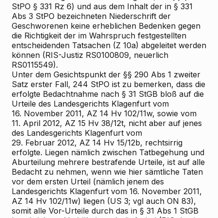
StPO § 331 Rz 6) und aus dem Inhalt der in § 331
Abs 3 StPO bezeichneten Niederschrift der
Geschworenen keine erheblichen Bedenken gegen
die Richtigkeit der im Wahrspruch festgestellten
entscheidenden Tatsachen (Z 10a) abgeleitet werden
können (RIS-Justiz RS0100809, neuerlich
RS0115549).
Unter dem Gesichtspunkt der §§ 290 Abs 1 zweiter
Satz erster Fall, 244 StPO ist zu bemerken, dass die
erfolgte Bedachtnahme nach § 31 StGB bloß auf die
Urteile des Landesgerichts Klagenfurt vom
16. November 2011, AZ 14 Hv 102/11w, sowie vom
11. April 2012, AZ 15 Hv 38/12t, nicht aber auf jenes
des Landesgerichts Klagenfurt vom
29. Februar 2012, AZ 14 Hv 15/12b, rechtsirrig
erfolgte. Liegen nämlich zwischen Tatbegehung und
Aburteilung mehrere bestrafende Urteile, ist auf alle
Bedacht zu nehmen, wenn
wie hier
sämtliche Taten
vor dem ersten Urteil (nämlich jenem des
Landesgerichts Klagenfurt vom 16. November 2011,
AZ 14 Hv 102/11w) liegen (US 3; vgl auch ON 83),
somit alle Vor-Urteile durch das in § 31 Abs 1 StGB