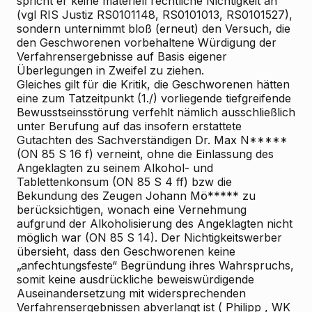
spricht er keine materiell
rechtliche Nichtigkeit an
(vgl RIS
Justiz RS0101148, RS0101013, RS0101527),
sondern unternimmt bloß (erneut) den Versuch, die
den Geschworenen vorbehaltene Würdigung der
Verfahrensergebnisse auf Basis eigener
Überlegungen in Zweifel zu ziehen.
Gleiches gilt für die Kritik, die Geschworenen hätten
eine zum Tatzeitpunkt (1./) vorliegende tiefgreifende
Bewusstseinsstörung verfehlt
nämlich ausschließlich
unter Berufung auf das insofern erstattete
Gutachten des Sachverständigen Dr. Max N*****
(ON 85 S 16 f)
verneint, ohne die Einlassung des
Angeklagten zu seinem Alkohol- und
Tablettenkonsum (ON 85 S 4 ff) bzw die
Bekundung des Zeugen Johann Mö***** zu
berücksichtigen, wonach eine Vernehmung
aufgrund der Alkoholisierung des Angeklagten nicht
möglich war (ON 85 S 14). Der Nichtigkeitswerber
übersieht, dass den Geschworenen keine
„anfechtungsfeste“ Begründung ihres Wahrspruchs,
somit keine ausdrückliche beweiswürdigende
Auseinandersetzung mit widersprechenden
Verfahrensergebnissen abverlangt ist (
Philipp
, WK