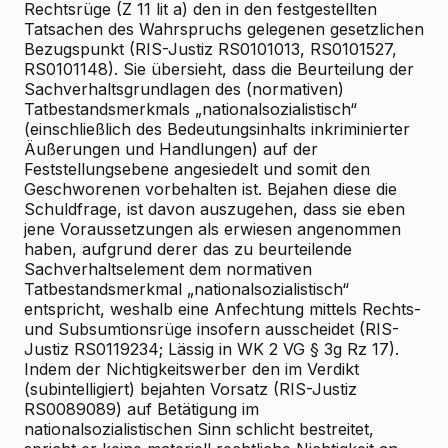
Rechtsrüge (Z 11 lit a) den in den festgestellten
Tatsachen des Wahrspruchs gelegenen gesetzlichen
Bezugspunkt (RIS-Justiz RS0101013, RS0101527,
RS0101148). Sie übersieht, dass die Beurteilung der
Sachverhaltsgrundlagen des (normativen)
Tatbestandsmerkmals „nationalsozialistisch“
(einschließlich des Bedeutungsinhalts inkriminierter
Äußerungen und Handlungen) auf der
Feststellungsebene angesiedelt und somit den
Geschworenen vorbehalten ist. Bejahen diese die
Schuldfrage, ist davon auszugehen, dass sie eben
jene Voraussetzungen als erwiesen angenommen
haben, aufgrund derer das zu beurteilende
Sachverhaltselement dem normativen
Tatbestandsmerkmal „nationalsozialistisch“
entspricht, weshalb eine Anfechtung mittels Rechts-
und Subsumtionsrüge insofern ausscheidet (RIS-
Justiz RS0119234;
Lässig
in WK
2
VG § 3g Rz 17).
Indem der Nichtigkeitswerber den im Verdikt
(subintelligiert) bejahten Vorsatz (RIS-Justiz
RS0089089) auf Betätigung im
nationalsozialistischen Sinn schlicht bestreitet,