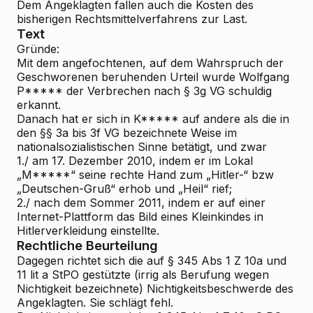
Dem Angeklagten fallen auch die Kosten des
bisherigen Rechtsmittelverfahrens zur Last.
Text
Gründe:
Mit dem angefochtenen, auf dem Wahrspruch der
Geschworenen beruhenden Urteil wurde Wolfgang
P***** der Verbrechen nach § 3g VG schuldig
erkannt.
Danach hat er sich in K***** auf andere als die in
den §§ 3a bis 3f VG bezeichnete Weise im
nationalsozialistischen Sinne betätigt, und zwar
1./ am 17. Dezember 2010, indem er im Lokal
„M*****“ seine rechte Hand zum „Hitler-“ bzw
„Deutschen-Gruß“ erhob und „Heil“ rief;
2./ nach dem Sommer 2011, indem er auf einer
Internet-Plattform das Bild eines Kleinkindes in
Hitlerverkleidung einstellte.
Rechtliche Beurteilung
Dagegen richtet sich die auf § 345 Abs 1 Z 10a und
11 lit a StPO gestützte (irrig als Berufung wegen
Nichtigkeit bezeichnete) Nichtigkeitsbeschwerde des
Angeklagten. Sie schlägt fehl.