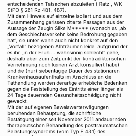
entscheidenden Tatsachen abzuleiten (
Ratz
, WK
StPO § 281 Rz 481, 487).
Mit dem Hinweis auf einzelne
isoliert und aus dem
Zusammenhang gerissen zitierte
Passagen aus der
Aussage der Zeugin Silke M***** (wonach es „ab
dem Geschlechtsverkehr keine Bedrohung gegeben
hat“, sie unter
wenn auch nicht konkret auf den
„Vorfall“ bezogenen
Albträumen leide, aufgrund der
es ihr „in der Früh … wahnsinnig schlecht“ gehe,
deshalb aber
zum Zeitpunkt der kontradiktorischen
Vernehmung
noch keinen Arzt konsultiert habe)
und die (nur) siebentägige Dauer des stationären
Krankenhausaufenthalts im Anschluss an die
Tathandlung werden derartige erhebliche Bedenken
gegen die Feststellung des Eintritts einer länger als
24 Tage dauernden Gesundheitsschädigung nicht
geweckt.
Mit der auf eigenen Beweiswerterwägungen
beruhenden Behauptung, die schriftliche
Bestätigung einer seit November 2011 andauernden
therapeutischen Behandlung des posttraumatischen
Belastungssyndroms (vom Typ F 43.1) des