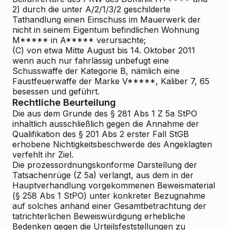
2) durch die unter A/2/1/3/2 geschilderte
Tathandlung einen Einschuss im Mauerwerk der
nicht in seinem Eigentum befindlichen Wohnung
M***** in A***** verursachte;
(C) von etwa Mitte August bis 14. Oktober 2011
wenn auch nur fahrlässig unbefugt eine
Schusswaffe der Kategorie B, nämlich eine
Faustfeuerwaffe der Marke V*****, Kaliber 7, 65
besessen und geführt.
Rechtliche Beurteilung
Die aus dem Grunde des § 281 Abs 1 Z 5a StPO
inhaltlich ausschließlich gegen die Annahme der
Qualifikation des § 201 Abs 2 erster Fall StGB
erhobene Nichtigkeitsbeschwerde des Angeklagten
verfehlt ihr Ziel.
Die prozessordnungskonforme Darstellung der
Tatsachenrüge (Z 5a) verlangt, aus dem in der
Hauptverhandlung vorgekommenen Beweismaterial
(§ 258 Abs 1 StPO) unter konkreter Bezugnahme
auf solches anhand einer Gesamtbetrachtung der
tatrichterlichen Beweiswürdigung erhebliche
Bedenken gegen die Urteilsfeststellungen zu