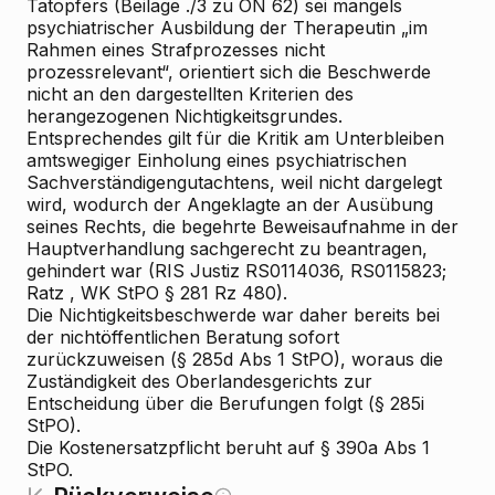
Tatopfers (Beilage ./3 zu ON 62) sei mangels
psychiatrischer Ausbildung der Therapeutin „im
Rahmen eines Strafprozesses nicht
prozessrelevant“, orientiert sich die Beschwerde
nicht an den dargestellten Kriterien des
herangezogenen Nichtigkeitsgrundes.
Entsprechendes gilt für die Kritik am Unterbleiben
amtswegiger Einholung eines psychiatrischen
Sachverständigengutachtens, weil nicht dargelegt
wird, wodurch der Angeklagte an der Ausübung
seines Rechts, die begehrte Beweisaufnahme in der
Hauptverhandlung sachgerecht zu beantragen,
gehindert war (RIS
Justiz RS0114036, RS0115823;
Ratz
, WK
StPO § 281 Rz 480).
Die Nichtigkeitsbeschwerde war daher bereits bei
der nichtöffentlichen Beratung sofort
zurückzuweisen (§ 285d Abs 1 StPO), woraus die
Zuständigkeit des Oberlandesgerichts zur
Entscheidung über die Berufungen folgt (§ 285i
StPO).
Die Kostenersatzpflicht beruht auf § 390a Abs 1
StPO.