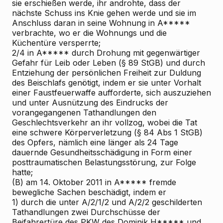
sie erschießen werde, ihr androhte, dass der
nächste Schuss ins Knie gehen werde und sie im
Anschluss daran in seine Wohnung in A*****
verbrachte, wo er die Wohnungs
und die
Küchentüre versperrte;
2/4 in A***** durch Drohung mit gegenwärtiger
Gefahr für Leib oder Leben (§ 89 StGB) und durch
Entziehung der persönlichen Freiheit zur Duldung
des Beischlafs genötigt, indem er sie unter Vorhalt
einer Faustfeuerwaffe aufforderte, sich auszuziehen
und unter Ausnützung des Eindrucks der
vorangegangenen Tathandlungen den
Geschlechtsverkehr an ihr vollzog, wobei die Tat
eine schwere Körperverletzung (§ 84 Abs 1 StGB)
des Opfers, nämlich eine länger als 24 Tage
dauernde Gesundheitsschädigung in Form einer
posttraumatischen Belastungsstörung, zur Folge
hatte;
(B) am 14. Oktober 2011 in A***** fremde
bewegliche Sachen beschädigt, indem er
1) durch die unter A/2/1/2 und A/2/2 geschilderten
Tathandlungen zwei Durchschüsse der
Beifahrertüre des PKW des Dominik H***** und