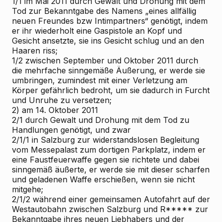
1/1 im Mai 2011 durch Gewalt und Drohung mit dem
Tod zur Bekanntgabe des Namens „eines allfällig
neuen Freundes bzw Intimpartners“ genötigt, indem
er ihr wiederholt eine Gaspistole an Kopf und
Gesicht ansetzte, sie ins Gesicht schlug und an den
Haaren riss;
1/2 zwischen September und Oktober 2011 durch
die mehrfache sinngemäße Äußerung, er werde sie
umbringen, zumindest mit einer Verletzung am
Körper gefährlich bedroht, um sie dadurch in Furcht
und Unruhe zu versetzen;
2) am 14. Oktober 2011
2/1 durch Gewalt und Drohung mit dem Tod zu
Handlungen genötigt, und zwar
2/1/1 in Salzburg zur widerstandslosen Begleitung
vom Messepalast zum dortigen Parkplatz, indem er
eine Faustfeuerwaffe gegen sie richtete und dabei
sinngemäß äußerte, er werde sie mit dieser scharfen
und geladenen Waffe erschießen, wenn sie nicht
mitgehe;
2/1/2 während einer gemeinsamen Autofahrt auf der
Westautobahn zwischen Salzburg und R***** zur
Bekanntgabe ihres neuen Liebhabers und der