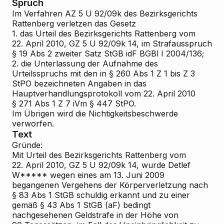
Spruch
Im Verfahren AZ 5 U 92/09k des Bezirksgerichts
Rattenberg verletzen das Gesetz
1. das Urteil des Bezirksgerichts Rattenberg vom
22. April 2010, GZ 5 U 92/09k
14, im Strafausspruch
§ 19 Abs 2 zweiter Satz StGB idF BGBl I 2004/136;
2. die Unterlassung der Aufnahme des
Urteilsspruchs mit den in § 260 Abs 1 Z 1 bis Z 3
StPO bezeichneten Angaben in das
Hauptverhandlungsprotokoll vom 22. April 2010
§ 271 Abs 1 Z 7 iVm § 447 StPO.
Im Übrigen wird die Nichtigkeitsbeschwerde
verworfen.
Text
Gründe:
Mit Urteil des Bezirksgerichts Rattenberg vom
22. April 2010, GZ 5 U 92/09k
14, wurde Detlef
W***** wegen eines am 13. Juni 2009
begangenen Vergehens der Körperverletzung nach
§ 83 Abs 1 StGB schuldig erkannt und zu einer
gemäß § 43 Abs 1 StGB (aF) bedingt
nachgesehenen Geldstrafe in der Höhe von