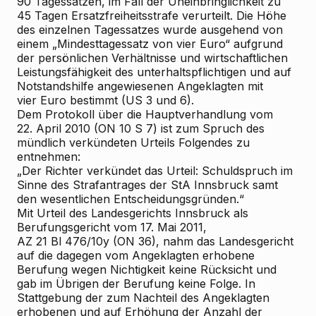
90 Tagessätzen, im Fall der Uneinbringlichkeit zu
45 Tagen Ersatzfreiheitsstrafe verurteilt. Die Höhe
des einzelnen Tagessatzes wurde
ausgehend von
einem „Mindesttagessatz von vier Euro“
aufgrund
der persönlichen Verhältnisse und wirtschaftlichen
Leistungsfähigkeit des unterhaltspflichtigen und auf
Notstandshilfe angewiesenen Angeklagten mit
vier Euro bestimmt (US 3 und 6).
Dem Protokoll über die Hauptverhandlung vom
22. April 2010 (ON 10 S 7) ist zum Spruch des
mündlich verkündeten Urteils Folgendes zu
entnehmen:
„Der Richter verkündet das Urteil: Schuldspruch im
Sinne des Strafantrages der StA Innsbruck samt
den wesentlichen Entscheidungsgründen.“
Mit Urteil des Landesgerichts Innsbruck als
Berufungsgericht vom 17. Mai 2011,
AZ 21 Bl 476/10y (ON 36), nahm das Landesgericht
auf die dagegen vom Angeklagten erhobene
Berufung wegen Nichtigkeit keine Rücksicht und
gab im Übrigen der Berufung keine Folge. In
Stattgebung der zum Nachteil des Angeklagten
erhobenen und auf Erhöhung der Anzahl der