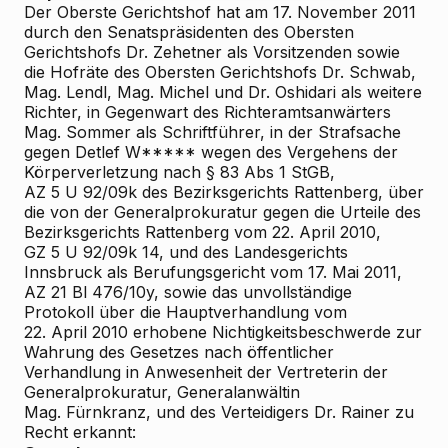
Der Oberste Gerichtshof hat am 17. November 2011
durch den Senatspräsidenten des Obersten
Gerichtshofs Dr. Zehetner als Vorsitzenden sowie
die Hofräte des Obersten Gerichtshofs Dr. Schwab,
Mag. Lendl, Mag. Michel und Dr. Oshidari als weitere
Richter, in Gegenwart des Richteramtsanwärters
Mag. Sommer als Schriftführer, in der Strafsache
gegen Detlef W***** wegen des Vergehens der
Körperverletzung nach § 83 Abs 1 StGB,
AZ 5 U 92/09k des Bezirksgerichts Rattenberg, über
die von der Generalprokuratur gegen die Urteile des
Bezirksgerichts Rattenberg vom 22. April 2010,
GZ 5 U 92/09k
14, und des Landesgerichts
Innsbruck als Berufungsgericht vom 17. Mai 2011,
AZ 21 Bl 476/10y, sowie das unvollständige
Protokoll über die Hauptverhandlung vom
22. April 2010 erhobene Nichtigkeitsbeschwerde zur
Wahrung des Gesetzes nach öffentlicher
Verhandlung in Anwesenheit der Vertreterin der
Generalprokuratur, Generalanwältin
Mag. Fürnkranz, und des Verteidigers Dr. Rainer zu
Recht erkannt: