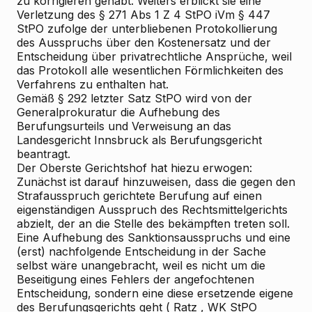
zu korrigieren gehabt. Weiters erblickt sie eine
Verletzung des § 271 Abs 1 Z 4 StPO iVm § 447
StPO zufolge der unterbliebenen Protokollierung
des Ausspruchs über den Kostenersatz und der
Entscheidung über privatrechtliche Ansprüche, weil
das Protokoll alle wesentlichen Förmlichkeiten des
Verfahrens zu enthalten hat.
Gemäß § 292 letzter Satz StPO wird von der
Generalprokuratur die Aufhebung des
Berufungsurteils und Verweisung an das
Landesgericht Innsbruck als Berufungsgericht
beantragt.
Der Oberste Gerichtshof hat hiezu erwogen:
Zunächst ist darauf hinzuweisen, dass die gegen den
Strafausspruch gerichtete Berufung auf einen
eigenständigen Ausspruch des Rechtsmittelgerichts
abzielt, der an die Stelle des bekämpften treten soll.
Eine Aufhebung des Sanktionsausspruchs und eine
(erst) nachfolgende Entscheidung in der Sache
selbst wäre unangebracht, weil es nicht um die
Beseitigung eines Fehlers der angefochtenen
Entscheidung, sondern eine diese ersetzende eigene
des Berufungsgerichts geht (
Ratz
, WK
StPO