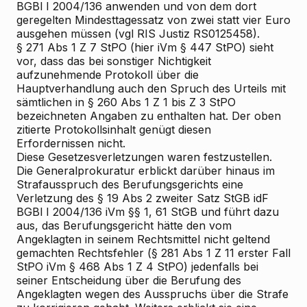
BGBl I 2004/136 anwenden und von dem dort
geregelten Mindesttagessatz von zwei statt vier Euro
ausgehen müssen (vgl RIS
Justiz RS0125458).
§ 271 Abs 1 Z 7 StPO (hier iVm § 447 StPO) sieht
vor, dass das bei sonstiger Nichtigkeit
aufzunehmende Protokoll über die
Hauptverhandlung auch den Spruch des Urteils mit
sämtlichen in § 260 Abs 1 Z 1 bis Z 3 StPO
bezeichneten Angaben zu enthalten hat. Der oben
zitierte Protokollsinhalt genügt diesen
Erfordernissen nicht.
Diese Gesetzesverletzungen waren festzustellen.
Die Generalprokuratur erblickt darüber hinaus im
Strafausspruch des Berufungsgerichts eine
Verletzung des § 19 Abs 2 zweiter Satz StGB idF
BGBl I 2004/136 iVm §§ 1, 61 StGB und führt dazu
aus, das Berufungsgericht hätte den vom
Angeklagten in seinem Rechtsmittel nicht geltend
gemachten Rechtsfehler (§ 281 Abs 1 Z 11 erster Fall
StPO iVm § 468 Abs 1 Z 4 StPO) jedenfalls bei
seiner Entscheidung über die Berufung des
Angeklagten wegen des Ausspruchs über die Strafe