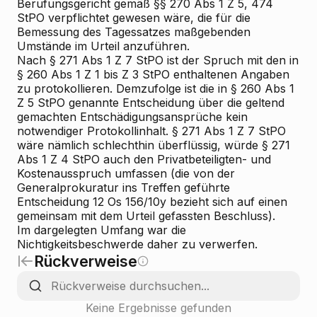
Berufungsgericht gemäß §§ 270 Abs 1 Z 5, 474
StPO verpflichtet gewesen wäre, die für die
Bemessung des Tagessatzes maßgebenden
Umstände im Urteil anzuführen.
Nach § 271 Abs 1 Z 7 StPO ist der Spruch mit den in
§ 260 Abs 1 Z 1 bis Z 3 StPO enthaltenen Angaben
zu protokollieren. Demzufolge ist die in § 260 Abs 1
Z 5 StPO genannte Entscheidung über die geltend
gemachten Entschädigungsansprüche kein
notwendiger Protokollinhalt. § 271 Abs 1 Z 7 StPO
wäre nämlich schlechthin überflüssig, würde § 271
Abs 1 Z 4 StPO auch den Privatbeteiligten- und
Kostenausspruch umfassen (die von der
Generalprokuratur ins Treffen geführte
Entscheidung 12 Os 156/10y bezieht sich auf einen
gemeinsam mit dem Urteil gefassten Beschluss).
Im dargelegten Umfang war die
Nichtigkeitsbeschwerde daher zu verwerfen.
Rückverweise
Keine Ergebnisse gefunden