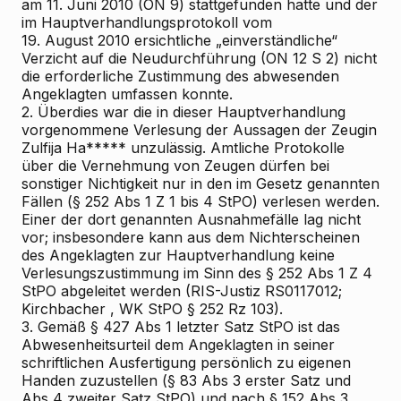
am 11. Juni 2010 (ON 9) stattgefunden hatte und der
im Hauptverhandlungsprotokoll vom
19. August 2010 ersichtliche „einverständliche“
Verzicht auf die Neudurchführung (ON 12 S 2) nicht
die erforderliche Zustimmung des abwesenden
Angeklagten umfassen konnte.
2. Überdies war die in dieser Hauptverhandlung
vorgenommene Verlesung der Aussagen der Zeugin
Zulfija Ha***** unzulässig. Amtliche Protokolle
über die Vernehmung von Zeugen dürfen bei
sonstiger Nichtigkeit nur in den im Gesetz genannten
Fällen (§ 252 Abs 1 Z 1 bis 4 StPO) verlesen werden.
Einer der dort genannten Ausnahmefälle lag nicht
vor; insbesondere kann aus dem Nichterscheinen
des Angeklagten zur Hauptverhandlung keine
Verlesungszustimmung im Sinn des § 252 Abs 1 Z 4
StPO abgeleitet werden (RIS-Justiz RS0117012;
Kirchbacher
, WK
StPO § 252 Rz 103).
3. Gemäß § 427 Abs 1 letzter Satz StPO ist das
Abwesenheitsurteil dem Angeklagten in seiner
schriftlichen Ausfertigung persönlich zu eigenen
Handen zuzustellen (§ 83 Abs 3 erster Satz und
Abs 4 zweiter Satz StPO) und nach § 152 Abs 3