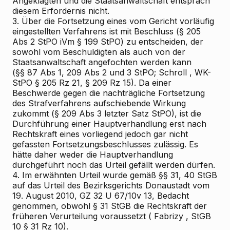
Angeklagten und die Staatsanwaltschaft entsprach
diesem Erfordernis nicht.
3. Über die Fortsetzung eines vom Gericht vorläufig
eingestellten Verfahrens ist mit Beschluss (§ 205
Abs 2 StPO iVm § 199 StPO) zu entscheiden, der
sowohl vom Beschuldigten als auch von der
Staatsanwaltschaft angefochten werden kann
(§§ 87 Abs 1, 209 Abs 2 und 3 StPO;
Schroll
, WK-
StPO § 205 Rz 21, § 209 Rz 15). Da einer
Beschwerde gegen die nachträgliche Fortsetzung
des Strafverfahrens aufschiebende Wirkung
zukommt (§ 209 Abs 3 letzter Satz StPO), ist die
Durchführung einer Hauptverhandlung erst nach
Rechtskraft eines
vorliegend jedoch gar nicht
gefassten
Fortsetzungsbeschlusses zulässig. Es
hätte daher weder die Hauptverhandlung
durchgeführt noch das Urteil gefällt werden dürfen.
4. Im erwähnten Urteil wurde gemäß §§ 31, 40 StGB
auf das Urteil des Bezirksgerichts Donaustadt vom
19. August 2010, GZ 32 U 67/10v
13, Bedacht
genommen, obwohl § 31 StGB die Rechtskraft der
früheren Verurteilung voraussetzt (
Fabrizy
, StGB
10
§ 31 Rz 10).