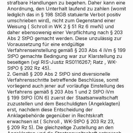
strafbare Handlungen zu begehen. Daher kann eine
Anordnung, den Unterhalt laufend zu zahlen (womit
lediglich das in § 198 StGB statuierte Verbot positiv
umschrieben wird), nicht zum Gegenstand einer
Weisung (
Schroll
in WK
2
§ 51 Rz 6 mwN)
und
daher ebensowenig einer Verpflichtung nach § 203
Abs 2 StPO
gemacht werden. Diese unzulässig zur
Voraussetzung für eine endgültige
Verfahrenseinstellung gemäß § 203 Abs 4 iVm § 199
StPO gemachte Bedingung war zur Klarstellung zu
beseitigen (vgl RIS-Justiz RS0116267;
Ratz
, WK-
StPO § 292 Rz 45).
2. Gemäß § 209 Abs 2 StPO sind diversionelle
Verfahrensschritte betreffende Beschlüsse, somit
vorliegend auch jener auf vorläufige Einstellung des
Verfahrens gemäß § 203 Abs 1 und 2 StPO iVm
§ 199 StPO (ON 6) zuerst der Staatsanwaltschaft
zuzustellen und dem Beschuldigten (Angeklagten)
erst, nachdem diese Entscheidung der
Anklagebehörde gegenüber in Rechtskraft
erwachsen ist (
Schroll
, WK-StPO § 203 Rz 23,
§ 209 Rz 5). Die gleichzeitige Zustellung an den