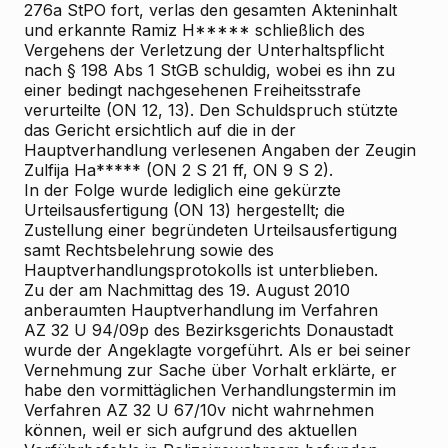
276a StPO fort, verlas den gesamten Akteninhalt
und erkannte Ramiz H***** schließlich des
Vergehens der Verletzung der Unterhaltspflicht
nach § 198 Abs 1 StGB schuldig, wobei es ihn zu
einer bedingt nachgesehenen Freiheitsstrafe
verurteilte (ON 12, 13). Den Schuldspruch stützte
das Gericht ersichtlich auf die in der
Hauptverhandlung verlesenen Angaben der Zeugin
Zulfija Ha***** (ON 2 S 21 ff, ON 9 S 2).
In der Folge wurde lediglich eine gekürzte
Urteilsausfertigung (ON 13) hergestellt; die
Zustellung einer begründeten Urteilsausfertigung
samt Rechtsbelehrung sowie des
Hauptverhandlungsprotokolls ist unterblieben.
Zu der am Nachmittag des 19. August 2010
anberaumten Hauptverhandlung im Verfahren
AZ 32 U 94/09p des Bezirksgerichts Donaustadt
wurde der Angeklagte vorgeführt. Als er bei seiner
Vernehmung zur Sache über Vorhalt erklärte, er
habe den vormittäglichen Verhandlungstermin im
Verfahren AZ 32 U 67/10v nicht wahrnehmen
können, weil er sich aufgrund des aktuellen