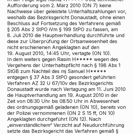
Aufforderung vom 2. März 2010 (ON 7)
keine
Nachweise über geleistete Unterhaltszahlungen vor,
weshalb das Bezirksgericht Donaustadt, ohne einen
Beschluss auf Fortsetzung des Verfahrens gemäß
§ 205 Abs 2 StPO iVm § 199 StPO zu fassen, am
8. Juli 2010 die Hauptverhandlung durchführte und
diese zur Überprüfung der Ortsanwesenheit des
nicht erschienenen Angeklagten auf den
19. August 2010, 14:45 Uhr, vertagte (ON 10).
In dem weiters gegen Rasim H***** wegen des
Vergehens der Unterhaltspflicht nach § 198 Abs 1
StGB zum Nachteil des mj Samuel H*****
entgegen § 37 Abs 3 StPO gesondert
geführten
Verfahren AZ 32 U 67/10v des Bezirksgerichts
Donaustadt wurde nach Vertagung am 11. Juni 2010
die Hauptverhandlung am 19. August 2010 in der
Zeit von 08:30 Uhr bis 08:50 Uhr in Abwesenheit
des ordnungsgemäß geladenen (ON 10), bereits von
der Polizei vernommenen (ON 2 S 15 ff, ON 10)
Angeklagten durchgeführt (ON 12). Nach
„einverständlichem“ Verzicht auf Neudurchführung
setzte das Bezirksgericht das Verfahren gemäß §