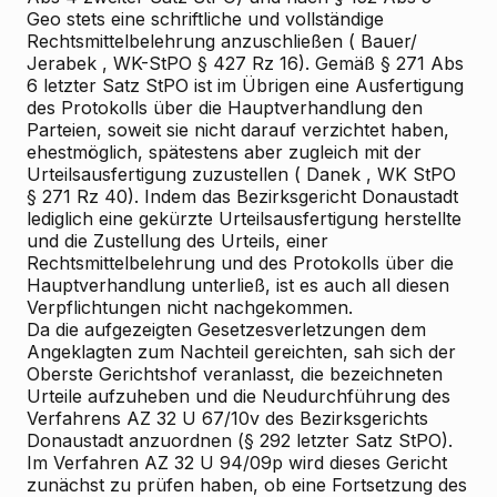
Geo stets eine schriftliche
und vollständige
Rechtsmittelbelehrung anzuschließen (
Bauer/
Jerabek
, WK-StPO § 427 Rz 16). Gemäß § 271 Abs
6 letzter Satz StPO ist im Übrigen eine Ausfertigung
des Protokolls über die Hauptverhandlung den
Parteien, soweit sie nicht darauf verzichtet haben,
ehestmöglich, spätestens aber zugleich mit der
Urteilsausfertigung zuzustellen (
Danek
, WK
StPO
§ 271 Rz 40). Indem das Bezirksgericht Donaustadt
lediglich eine gekürzte Urteilsausfertigung herstellte
und die Zustellung des Urteils, einer
Rechtsmittelbelehrung und des Protokolls über die
Hauptverhandlung unterließ, ist es auch all diesen
Verpflichtungen nicht nachgekommen.
Da die aufgezeigten Gesetzesverletzungen dem
Angeklagten zum Nachteil gereichten, sah sich der
Oberste Gerichtshof veranlasst, die bezeichneten
Urteile aufzuheben und die Neudurchführung des
Verfahrens AZ 32 U 67/10v des Bezirksgerichts
Donaustadt anzuordnen (§ 292 letzter Satz StPO).
Im Verfahren AZ 32 U 94/09p wird dieses Gericht
zunächst zu prüfen haben, ob eine Fortsetzung des