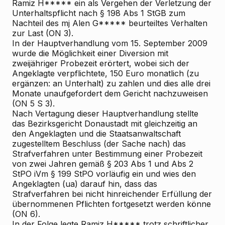
Ramiz H***** ein als Vergehen der Verletzung der
Unterhaltspflicht nach § 198 Abs 1 StGB zum
Nachteil des mj Alen G***** beurteiltes Verhalten
zur Last (ON 3).
In der Hauptverhandlung vom 15. September 2009
wurde die Möglichkeit einer Diversion mit
zweijähriger Probezeit erörtert, wobei sich der
Angeklagte verpflichtete, 150 Euro monatlich (zu
ergänzen: an Unterhalt) zu zahlen und dies alle drei
Monate unaufgefordert dem Gericht nachzuweisen
(ON 5 S 3).
Nach Vertagung dieser Hauptverhandlung stellte
das Bezirksgericht Donaustadt mit
gleichzeitig an
den Angeklagten und die Staatsanwaltschaft
zugestelltem
Beschluss (der Sache nach) das
Strafverfahren unter Bestimmung einer Probezeit
von zwei Jahren gemäß § 203 Abs 1 und Abs 2
StPO iVm § 199 StPO vorläufig ein und wies den
Angeklagten (ua) darauf hin, dass das
Strafverfahren bei nicht hinreichender Erfüllung der
übernommenen Pflichten fortgesetzt werden könne
(ON 6).
In der Folge legte Ramiz H*****
trotz schriftlicher