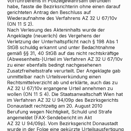
Vorführbefehls in Polizeigewahrsam befunden
habe, fasste die Bezirksrichterin
ohne einen darauf
gerichteten Antrag
den Beschluss auf
Wiederaufnahme des Verfahrens AZ 32 U 67/10v
(ON 11 S 2).
Nach Verlesung des Akteninhalts wurde der
Angeklagte (neuerlich) des Vergehens der
Verletzung der Unterhaltspflicht nach § 198 Abs 1
StGB schuldig erkannt und unter Bedachtnahme
gemäß §§ 31, 40 StGB auf das nicht rechtskräftige
(Abwesenheits-)Urteil im Verfahren AZ 32 U 67/10v
zu einer ebenfalls bedingt nachgesehenen
Zusatzfreiheitsstrafe verurteilt. Der Angeklagte gab
unmittelbar nach Urteilsverkündung einen
Rechtsmittelverzicht ab und erklärte, auch das zu
AZ 32 U 67/10v ergangene Urteil annehmen zu
wollen (ON 11 S 4). Die Staatsanwaltschaft Wien hat
im Verfahren AZ 32 U 94/09p des Bezirksgerichts
Donaustadt rechtzeitig am 20. August 2010
Berufung wegen Nichtigkeit, Schuld und Strafe
angemeldet (FAX-Sendebericht im Akt
AZ 32 U 94/09p). Vom Bezirksgericht Donaustadt
wurde in der Folge eine gekürzte Urteilsausfertigung