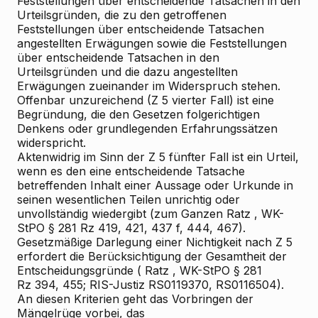
Feststellungen über entscheidende Tatsachen in den
Urteilsgründen, die zu den getroffenen
Feststellungen über entscheidende Tatsachen
angestellten Erwägungen sowie die Feststellungen
über entscheidende Tatsachen in den
Urteilsgründen und die dazu angestellten
Erwägungen zueinander im Widerspruch stehen.
Offenbar unzureichend (Z 5 vierter Fall) ist eine
Begründung, die den Gesetzen folgerichtigen
Denkens oder grundlegenden Erfahrungssätzen
widerspricht.
Aktenwidrig im Sinn der Z 5 fünfter Fall ist ein Urteil,
wenn es den eine entscheidende Tatsache
betreffenden Inhalt einer Aussage oder Urkunde in
seinen wesentlichen Teilen unrichtig oder
unvollständig wiedergibt (zum Ganzen
Ratz
, WK-
StPO § 281 Rz 419, 421, 437 f, 444, 467).
Gesetzmäßige Darlegung einer Nichtigkeit nach Z 5
erfordert die Berücksichtigung der Gesamtheit der
Entscheidungsgründe (
Ratz
, WK-StPO § 281
Rz 394, 455; RIS-Justiz RS0119370, RS0116504).
An diesen Kriterien geht das Vorbringen der
Mängelrüge vorbei, das