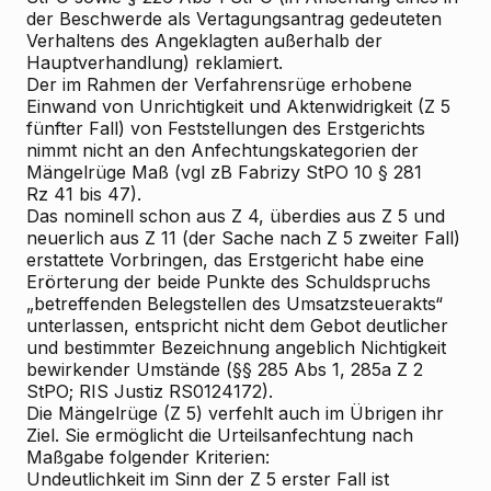
der Beschwerde als Vertagungsantrag gedeuteten
Verhaltens des Angeklagten außerhalb der
Hauptverhandlung) reklamiert.
Der im Rahmen der Verfahrensrüge erhobene
Einwand von Unrichtigkeit und Aktenwidrigkeit (Z 5
fünfter Fall) von Feststellungen des Erstgerichts
nimmt nicht an den Anfechtungskategorien der
Mängelrüge Maß (vgl zB
Fabrizy
StPO
10
§ 281
Rz 41 bis 47).
Das nominell schon aus Z 4, überdies aus Z 5 und
neuerlich aus Z 11 (der Sache nach Z 5 zweiter Fall)
erstattete Vorbringen, das Erstgericht habe eine
Erörterung der beide Punkte des Schuldspruchs
„betreffenden Belegstellen des Umsatzsteuerakts“
unterlassen, entspricht nicht dem Gebot deutlicher
und bestimmter Bezeichnung angeblich Nichtigkeit
bewirkender Umstände (§§ 285 Abs 1, 285a Z 2
StPO; RIS
Justiz RS0124172).
Die Mängelrüge (Z 5) verfehlt auch im Übrigen ihr
Ziel. Sie ermöglicht die Urteilsanfechtung nach
Maßgabe folgender Kriterien:
Undeutlichkeit im Sinn der Z 5 erster Fall ist