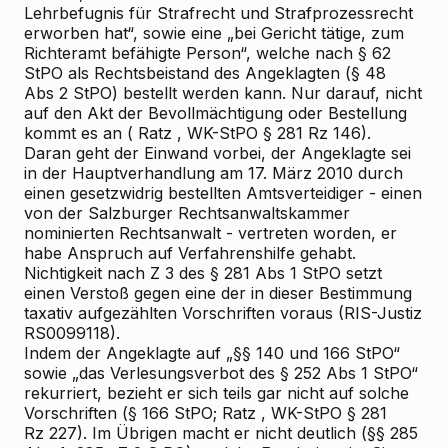
Lehrbefugnis für Strafrecht und Strafprozessrecht
erworben hat“, sowie eine „bei Gericht tätige, zum
Richteramt befähigte Person“, welche nach § 62
StPO als Rechtsbeistand des Angeklagten (§ 48
Abs 2 StPO) bestellt werden kann. Nur darauf, nicht
auf den Akt der Bevollmächtigung oder Bestellung
kommt es an (
Ratz
, WK-StPO § 281 Rz 146).
Daran geht der Einwand vorbei, der Angeklagte sei
in der Hauptverhandlung am 17. März 2010 durch
einen gesetzwidrig bestellten Amtsverteidiger - einen
von der Salzburger Rechtsanwaltskammer
nominierten Rechtsanwalt - vertreten worden, er
habe Anspruch auf Verfahrenshilfe gehabt.
Nichtigkeit nach Z 3 des § 281 Abs 1 StPO setzt
einen Verstoß gegen eine der in dieser Bestimmung
taxativ aufgezählten Vorschriften voraus (RIS-Justiz
RS0099118).
Indem der Angeklagte auf „§§ 140 und 166 StPO“
sowie „das Verlesungsverbot des § 252 Abs 1 StPO“
rekurriert, bezieht er sich teils gar nicht auf solche
Vorschriften (§ 166 StPO;
Ratz
, WK-StPO § 281
Rz 227). Im Übrigen macht er nicht deutlich (§§ 285