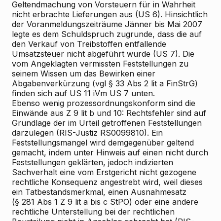
Geltendmachung von Vorsteuern für in Wahrheit
nicht erbrachte Lieferungen aus (US 6). Hinsichtlich
der Voranmeldungszeiträume Jänner bis Mai 2007
legte es dem Schuldspruch zugrunde, dass die auf
den Verkauf von Treibstoffen entfallende
Umsatzsteuer nicht abgeführt wurde (US 7). Die
vom Angeklagten vermissten Feststellungen zu
seinem Wissen um das Bewirken einer
Abgabenverkürzung (vgl § 33 Abs 2 lit a FinStrG)
finden sich auf US 11 iVm US 7 unten.
Ebenso wenig prozessordnungskonform sind die
Einwände aus Z 9 lit b und 10: Rechtsfehler sind auf
Grundlage der im Urteil getroffenen Feststellungen
darzulegen (RIS-Justiz RS0099810). Ein
Feststellungsmangel wird demgegenüber geltend
gemacht, indem unter Hinweis auf einen nicht durch
Feststellungen geklärten, jedoch indizierten
Sachverhalt eine vom Erstgericht nicht gezogene
rechtliche Konsequenz angestrebt wird, weil dieses
ein Tatbestandsmerkmal, einen Ausnahmesatz
(§ 281 Abs 1 Z 9 lit a bis c StPO) oder eine andere
rechtliche Unterstellung bei der rechtlichen