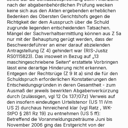
nach der abgabenbehördlichen Prüfung wecken
keine sich aus den Akten ergebenden erheblichen
Bedenken des Obersten Gerichtshofs gegen die
Richtigkeit der dem Ausspruch über die Schuld
zugrunde liegenden entscheidenden Tatsachen.
Mängel der Sachverhaltsermittlung können aus Z 5a
nur mit der Behauptung gerügt werden, dass der
Beschwerdeführer an einer darauf abzielenden
Antragstellung (Z 4) gehindert war (RIS-Justiz
RS0115823). Das insoweit in Bezug auf „13
maschingeschriebene Seiten“ erstattete Vorbringen
lässt eine derartige Hinderung nicht erkennen.
Entgegen der Rechtsrüge (Z 9 lit a) sind die für den
Schuldspruch erforderlichen Konstatierungen den
Entscheidungsgründen in deren Gesamtheit - zum
Ausmaß der jeweils bewirkten Abgabenverkürzung
durch (zulässigen, vgl 12 Os 137/07z) Verweis auf
den insofern eindeutigen Urteilstenor (US 11 iVm
US 2)
durchaus hinreichend klar (vgl
Ratz
, WK-
StPO § 281 Rz 19) zu entnehmen (US 5 ff):
Betreffend die Voranmeldungszeiträume Juni bis
November 2006 ging das Erstgericht von der