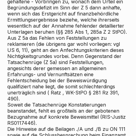
gehaltene - Vorbringen zu, wonach dem Urteil ein
Begründungsdefizit im Sinn der Z 5 dann anhafte,
wenn sich das Erstgericht auf finanzbehördliche
Ermittlungsergebnisse beziehe, welche ihrerseits
wesentlich auf der Annahme fehlender detaillierter
Unterlagen beruhen (§§ 285 Abs 1, 285a Z 2 StPO).
Aus Z 5a das Fehlen von Feststellungen zu
reklamieren (die übrigens gar wohl vorliegen: vgl
US 6, 11), geht an den Anfechtungskriterien dieses
Nichtigkeitsgrundes vorbei. Denn Gegenstand der
Tatsachenrüge (Z 5a) sind Feststellungen,
angesichts derer gemessen an allgemeinen
Erfahrungs- und Vernunftsätzen eine
Fehlentscheidung bei der Beweiswürdigung
qualifiziert nahe liegt, die somit schlechterdings
unerträglich sind (
Ratz
, WK-StPO § 281 Rz 391,
490).
Soweit die Tatsachenrüge Konstatierungen
beanstandet, fehlt es großteils an der gebotenen
Bezugnahme auf konkrete Beweismittel (RIS-Justiz
RS0117446).
Die Hinweise auf die Beilagen ./A und ./B zu ON 111
sowie auf die Schlussbesprechung beim Finanzamt