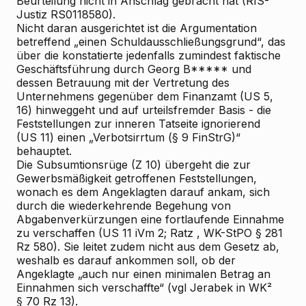
Beurteilung nicht in Anschlag gebracht hat (RIS-
Justiz RS0118580).
Nicht daran ausgerichtet ist die Argumentation
betreffend „einen Schuldausschließungsgrund“, das
über die konstatierte jedenfalls zumindest faktische
Geschäftsführung durch Georg B***** und
dessen Betrauung mit der Vertretung des
Unternehmens gegenüber dem Finanzamt (US 5,
16) hinweggeht und auf urteilsfremder Basis - die
Feststellungen zur inneren Tatseite ignorierend
(US 11)
einen „Verbotsirrtum (§ 9 FinStrG)“
behauptet.
Die Subsumtionsrüge (Z 10) übergeht die zur
Gewerbsmäßigkeit getroffenen Feststellungen,
wonach es dem Angeklagten darauf ankam, sich
durch die wiederkehrende Begehung von
Abgabenverkürzungen eine fortlaufende Einnahme
zu verschaffen (US 11 iVm 2;
Ratz
, WK-StPO § 281
Rz 580). Sie leitet zudem nicht aus dem Gesetz ab,
weshalb es darauf ankommen soll, ob der
Angeklagte „auch nur einen minimalen Betrag an
Einnahmen sich verschaffte“ (vgl
Jerabek
in WK²
§ 70 Rz 13).