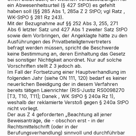
ein Abwesenheitsurteil (§ 427 StPO) es gefehlt
haben soll (§§ 285 Abs 1, 285a Z 2 StPO; vgl
Ratz
,
WK-StPO § 281 Rz 243).
Mit der Bezugnahme auf §§ 252 Abs 3, 255, 271
Abs 6 letzter Satz und 427 Abs 1 zweiter Satz StPO
sowie dem Vorbringen, der Angeklagte hätte zu den
Ausführungen des Privatbeteiligtenvertreters
befragt werden müssen, spricht die Beschwerde
keine Bestimmung an, deren Einhaltung das Gesetz
bei sonstiger Nichtigkeit anordnet. Nur auf solche
Vorschriften stellt Z 3 jedoch ab.
Im Fall der Fortsetzung einer Hauptverhandlung im
folgenden Jahr (siehe ON 111, 120) bedarf es keiner
neuerlichen Beeidigung der in diesem Verfahren
bereits tätigen Laienrichter (RIS-Justiz RS0098270
[T3, T10, T11];
Danek
, WK
StPO § 240a Rz 1),
weshalb der reklamierte Verstoß gegen § 240a StPO
nicht vorliegt.
Der aus Z 4 geforderten „Beachtung all jener
Beweisanträge, die - obschon erst - in der
Rechtsmittelschrift (oder in der
Berufungsverhandlung) sinnvoll und durchführbar