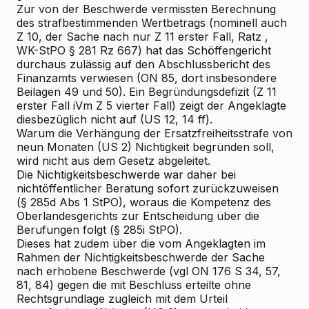
Zur von der Beschwerde vermissten Berechnung
des strafbestimmenden Wertbetrags (nominell auch
Z 10, der Sache nach nur Z 11 erster Fall,
Ratz
,
WK-StPO § 281 Rz 667) hat das Schöffengericht
durchaus zulässig auf den Abschlussbericht des
Finanzamts verwiesen (ON 85, dort insbesondere
Beilagen 49 und 50). Ein Begründungsdefizit (Z 11
erster Fall iVm Z 5 vierter Fall) zeigt der Angeklagte
diesbezüglich nicht auf (US 12, 14 ff).
Warum die Verhängung der Ersatzfreiheitsstrafe von
neun Monaten (US 2) Nichtigkeit begründen soll,
wird nicht aus dem Gesetz abgeleitet.
Die Nichtigkeitsbeschwerde war daher bei
nichtöffentlicher Beratung sofort zurückzuweisen
(§ 285d Abs 1 StPO), woraus die Kompetenz des
Oberlandesgerichts zur Entscheidung über die
Berufungen folgt (§ 285i StPO).
Dieses hat zudem über die vom Angeklagten im
Rahmen der Nichtigkeitsbeschwerde der Sache
nach erhobene Beschwerde (vgl ON 176 S 34, 57,
81, 84) gegen die mit Beschluss erteilte
ohne
Rechtsgrundlage zugleich mit dem Urteil