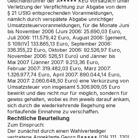
Geschäftsführer der A***** KEG vorsätzlich unter
Verletzung der Verpflichtung zur Abgabe von dem
§ 21 UStG entsprechenden Voranmeldungen,
nämlich durch verspätete Abgabe unrichtiger
Umsatzsteuervoranmeldungen, für die Monate Juni
bis November 2006 (Juni 2006: 25.690,03 Euro,
Juli 2006: 111.579,42 Euro, August 2006: [gemeint,
S 109/IV] 133.865,13 Euro, September 2006:
336.355,22 Euro, Oktober 2006: 92.526,97 Euro,
November 2006: 526,51 Euro) und Jänner bis
Mai 2007 (Jänner 2007: 9.213,36 Euro,
Februar 2007: 319.482,03 Euro, März 2007:
1.326.977,74 Euro, April 2007: 890.044,14 Euro,
Mai 2007: 2.060.648,50 Euro) eine Verkürzung von
Umsatzsteuer von insgesamt 5.306.909,05 Euro
bewirkt und dies nicht nur für möglich, sondern für
gewiss gehalten, wobei es ihm jeweils darauf ankam,
sich durch die wiederkehrende Begehung eine
fortlaufende Einnahme zu verschaffen.
Rechtliche Beurteilung
Zum Einspruch:
Der zunächst durch einen Wahlverteidiger
vertretene Angeklagte Georg B***** (ON 111, 120)