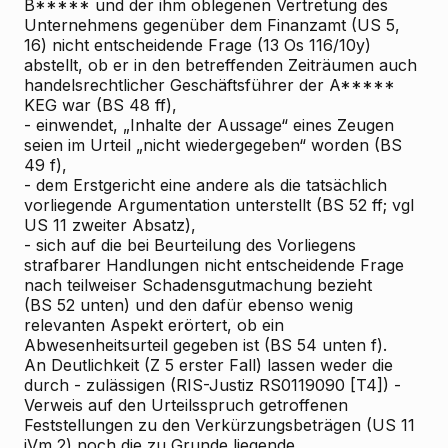
B***** und der ihm oblegenen Vertretung des
Unternehmens gegenüber dem Finanzamt (US 5,
16) nicht entscheidende Frage (13 Os 116/10y)
abstellt, ob er in den betreffenden Zeiträumen auch
handelsrechtlicher Geschäftsführer der A*****
KEG war (BS 48 ff),
- einwendet, „Inhalte der Aussage“ eines Zeugen
seien im Urteil „nicht wiedergegeben“ worden (BS
49 f),
- dem Erstgericht eine andere als die tatsächlich
vorliegende Argumentation unterstellt (BS 52 ff; vgl
US 11 zweiter Absatz),
- sich auf die bei Beurteilung des Vorliegens
strafbarer Handlungen nicht entscheidende Frage
nach teilweiser Schadensgutmachung bezieht
(BS 52 unten) und den dafür ebenso wenig
relevanten Aspekt erörtert, ob ein
Abwesenheitsurteil gegeben ist (BS 54 unten f).
An Deutlichkeit (Z 5 erster Fall) lassen weder die
durch - zulässigen (RIS-Justiz RS0119090 [T4]) -
Verweis auf den Urteilsspruch getroffenen
Feststellungen zu den Verkürzungsbeträgen (US 11
iVm 2) noch die zu Grunde liegende