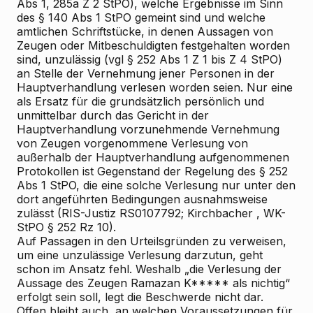
Abs 1, 285a Z 2 StPO), welche Ergebnisse im Sinn
des § 140 Abs 1 StPO gemeint sind und welche
amtlichen Schriftstücke, in denen Aussagen von
Zeugen oder Mitbeschuldigten festgehalten worden
sind, unzulässig (vgl § 252 Abs 1 Z 1 bis Z 4 StPO)
an Stelle der Vernehmung jener Personen in der
Hauptverhandlung verlesen worden seien. Nur eine
als Ersatz für die grundsätzlich persönlich und
unmittelbar durch das Gericht in der
Hauptverhandlung vorzunehmende Vernehmung
von Zeugen vorgenommene Verlesung von
außerhalb der Hauptverhandlung aufgenommenen
Protokollen ist Gegenstand der Regelung des § 252
Abs 1 StPO, die eine solche Verlesung nur unter den
dort angeführten Bedingungen ausnahmsweise
zulässt (RIS-Justiz RS0107792;
Kirchbacher
, WK-
StPO § 252 Rz 10).
Auf Passagen in den Urteilsgründen zu verweisen,
um eine unzulässige Verlesung darzutun, geht
schon im Ansatz fehl. Weshalb „die Verlesung der
Aussage des Zeugen Ramazan K***** als nichtig“
erfolgt sein soll, legt die Beschwerde nicht dar.
Offen bleibt auch, an welchen Voraussetzungen für