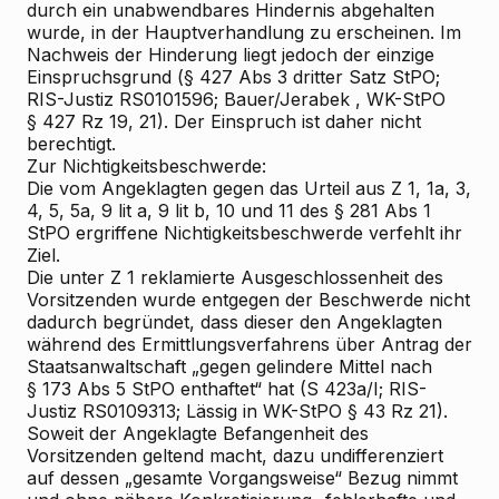
durch ein unabwendbares Hindernis abgehalten
wurde, in der Hauptverhandlung zu erscheinen. Im
Nachweis der Hinderung liegt jedoch der einzige
Einspruchsgrund (§ 427 Abs 3 dritter Satz StPO;
RIS-Justiz RS0101596;
Bauer/Jerabek
, WK-StPO
§ 427 Rz 19, 21). Der Einspruch ist daher nicht
berechtigt.
Zur Nichtigkeitsbeschwerde:
Die vom Angeklagten gegen das Urteil aus Z 1, 1a, 3,
4, 5, 5a, 9 lit a, 9 lit b, 10 und 11 des § 281 Abs 1
StPO ergriffene Nichtigkeitsbeschwerde verfehlt ihr
Ziel.
Die unter Z 1 reklamierte Ausgeschlossenheit des
Vorsitzenden wurde entgegen der Beschwerde nicht
dadurch begründet, dass dieser den Angeklagten
während des Ermittlungsverfahrens über Antrag der
Staatsanwaltschaft „gegen gelindere Mittel nach
§ 173 Abs 5 StPO enthaftet“ hat (S 423a/I; RIS-
Justiz RS0109313;
Lässig
in WK-StPO § 43 Rz 21).
Soweit der Angeklagte Befangenheit des
Vorsitzenden geltend macht, dazu undifferenziert
auf dessen „gesamte Vorgangsweise“ Bezug nimmt