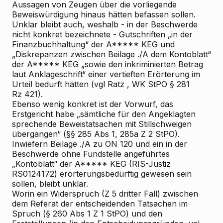
Aussagen von Zeugen über die vorliegende
Beweiswürdigung hinaus hätten befassen sollen.
Unklar bleibt auch, weshalb - in der Beschwerde
nicht konkret bezeichnete - Gutschriften „in der
Finanzbuchhaltung“ der A***** KEG und
„Diskrepanzen zwischen Beilage ./A dem Kontoblatt“
der A***** KEG „sowie den inkriminierten Betrag
laut Anklageschrift“ einer vertieften Erörterung im
Urteil bedurft hätten (vgl
Ratz
, WK
StPO § 281
Rz 421).
Ebenso wenig konkret ist der Vorwurf, das
Erstgericht habe „sämtliche für den Angeklagten
sprechende Beweistatsachen mit Stillschweigen
übergangen“ (§§ 285 Abs 1, 285a Z 2 StPO).
Inwiefern Beilage ./A zu ON 120 und ein in der
Beschwerde ohne Fundstelle angeführtes
„Kontoblatt“ der A***** KEG (RIS-Justiz
RS0124172) erörterungsbedürftig gewesen sein
sollen, bleibt unklar.
Worin ein Widerspruch (Z 5 dritter Fall) zwischen
dem Referat der entscheidenden Tatsachen im
Spruch (§ 260 Abs 1 Z 1 StPO) und den