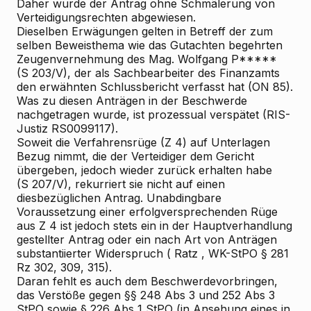
Daher wurde der Antrag ohne Schmälerung von
Verteidigungsrechten abgewiesen.
Dieselben Erwägungen gelten in Betreff der zum
selben Beweisthema wie das Gutachten begehrten
Zeugenvernehmung des Mag. Wolfgang P*****
(S 203/V), der als Sachbearbeiter des Finanzamts
den erwähnten Schlussbericht verfasst hat (ON 85).
Was zu diesen Anträgen in der Beschwerde
nachgetragen wurde, ist prozessual verspätet (RIS-
Justiz RS0099117).
Soweit die Verfahrensrüge (Z 4) auf Unterlagen
Bezug nimmt, die der Verteidiger dem Gericht
übergeben, jedoch wieder zurück erhalten habe
(S 207/V), rekurriert sie nicht auf einen
diesbezüglichen Antrag. Unabdingbare
Voraussetzung einer erfolgversprechenden Rüge
aus Z 4 ist jedoch stets ein in der Hauptverhandlung
gestellter Antrag oder ein nach Art von Anträgen
substantiierter Widerspruch (
Ratz
, WK-StPO § 281
Rz 302, 309, 315).
Daran fehlt es auch dem Beschwerdevorbringen,
das Verstöße gegen §§ 248 Abs 3 und 252 Abs 3
StPO sowie § 226 Abs 1 StPO (in Ansehung eines in