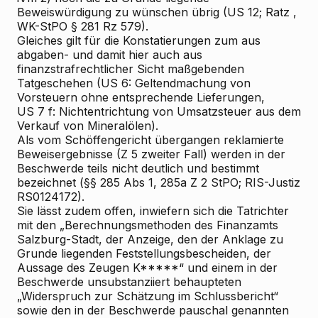
Beweiswürdigung zu wünschen übrig (US 12;
Ratz
,
WK-StPO § 281 Rz 579).
Gleiches gilt für die Konstatierungen zum aus
abgaben- und damit hier auch aus
finanzstrafrechtlicher Sicht maßgebenden
Tatgeschehen (US 6: Geltendmachung von
Vorsteuern ohne entsprechende Lieferungen,
US 7 f: Nichtentrichtung von Umsatzsteuer aus dem
Verkauf von Mineralölen).
Als vom Schöffengericht übergangen reklamierte
Beweisergebnisse (Z 5 zweiter Fall) werden in der
Beschwerde teils nicht deutlich und bestimmt
bezeichnet (§§ 285 Abs 1, 285a Z 2 StPO; RIS-Justiz
RS0124172).
Sie lässt zudem offen, inwiefern sich die Tatrichter
mit den „Berechnungsmethoden des Finanzamts
Salzburg-Stadt, der Anzeige, den der Anklage zu
Grunde liegenden Feststellungsbescheiden, der
Aussage des Zeugen K*****“ und einem in der
Beschwerde unsubstanziiert behaupteten
„Widerspruch zur Schätzung im Schlussbericht“
sowie den in der Beschwerde pauschal genannten