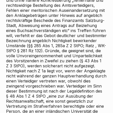
und ohne nähere Konkretisierung „fehlerhafte und
rechtswidrige Bestellung des Amtsverteidigers,
Fehlen einer meritorischen Auseinandersetzung mit
den Anklagebeträgen unter Hinweis auf angeblich
rechtskräftige Bescheide des Finanzamts Salzburg-
Stadt, Abweisung eines Antrags auf Beiziehung
eines Buchsachverständigen etc“ ins Treffen führen
will, verfehlt er das Gebot deutlicher und bestimmter
Bezeichnung angeblich Nichtigkeit bewirkender
Umstände (§§ 285 Abs 1, 285a Z 2 StPO;
Ratz
, WK-
StPO § 281 Rz 132). Gründe, die geeignet sind, die
volle Unvoreingenommenheit und Unparteilichkeit
des Vorsitzenden in Zweifel zu ziehen (§ 43 Abs 1
Z 3 StPO), werden solcherart nicht aufgezeigt.
Nichtigkeit nach Z 1a liegt vor, wenn der Angeklagte
nicht während der ganzen Hauptverhandlung durch
einen Verteidiger vertreten war, obwohl dies
zwingend vorgeschrieben war. Verteidiger im Sinn
dieser Bestimmung ist nach der Legaldefinition des
§ 48 Abs 1 Z 4 StPO „eine zur Ausübung der
Rechtsanwaltschaft, eine sonst gesetzlich zur
Vertretung im Strafverfahren berechtigte oder eine
Person, die an einer inländischen Universität die