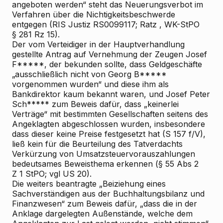
angeboten werden“ steht das Neuerungsverbot im
Verfahren über die Nichtigkeitsbeschwerde
entgegen (RIS
Justiz RS0099117;
Ratz
, WK-StPO
§ 281 Rz 15).
Der vom Verteidiger in der Hauptverhandlung
gestellte Antrag auf Vernehmung der Zeugen Josef
F*****, der bekunden sollte, dass Geldgeschäfte
„ausschließlich nicht von Georg B*****
vorgenommen wurden“ und diese ihm als
Bankdirektor kaum bekannt waren, und Josef Peter
Sch***** zum Beweis dafür, dass „keinerlei
Verträge“ mit bestimmten Gesellschaften seitens des
Angeklagten abgeschlossen wurden, insbesondere
dass dieser keine Preise festgesetzt hat (S 157 f/V),
ließ kein für die Beurteilung des Tatverdachts
Verkürzung von Umsatzsteuervorauszahlungen
bedeutsames Beweisthema erkennen (§ 55 Abs 2
Z 1 StPO; vgl US 20).
Die weiters beantragte „Beiziehung eines
Sachverständigen aus der Buchhaltungsbilanz und
Finanzwesen“ zum Beweis dafür, „dass die in der
Anklage dargelegten Außenstände, welche dem