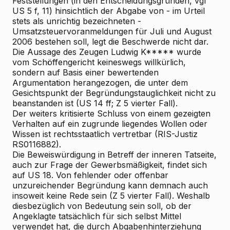
Feststellungen (in den Entscheidungsgründen, vgl
US 5 f, 11) hinsichtlich der Abgabe von - im Urteil
stets als unrichtig bezeichneten -
Umsatzsteuervoranmeldungen für Juli und August
2006 bestehen soll, legt die Beschwerde nicht dar.
Die Aussage des Zeugen Ludwig K***** wurde
vom Schöffengericht keineswegs willkürlich,
sondern auf Basis einer bewertenden
Argumentation herangezogen, die unter dem
Gesichtspunkt der Begründungstauglichkeit nicht zu
beanstanden ist (US 14 ff; Z 5 vierter Fall).
Der weiters kritisierte Schluss von einem gezeigten
Verhalten auf ein zugrunde liegendes Wollen oder
Wissen ist rechtsstaatlich vertretbar (RIS-Justiz
RS0116882).
Die Beweiswürdigung in Betreff der inneren Tatseite,
auch zur Frage der Gewerbsmäßigkeit, findet sich
auf US 18. Von fehlender oder offenbar
unzureichender Begründung kann demnach auch
insoweit keine Rede sein (Z 5 vierter Fall). Weshalb
diesbezüglich von Bedeutung sein soll, ob der
Angeklagte tatsächlich für sich selbst Mittel
verwendet hat, die durch Abgabenhinterziehung