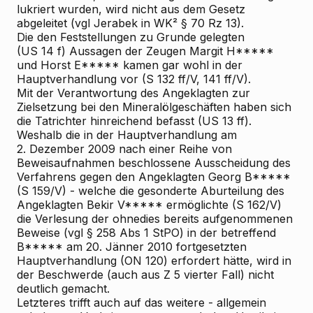
lukriert wurden, wird nicht aus dem Gesetz
abgeleitet (vgl
Jerabek
in WK² § 70 Rz 13).
Die den Feststellungen zu Grunde gelegten
(US 14 f) Aussagen der Zeugen Margit H*****
und Horst E***** kamen gar wohl in der
Hauptverhandlung vor (S 132 ff/V, 141 ff/V).
Mit der Verantwortung des Angeklagten zur
Zielsetzung bei den Mineralölgeschäften haben sich
die Tatrichter hinreichend befasst (US 13 ff).
Weshalb die in der Hauptverhandlung am
2. Dezember 2009 nach einer Reihe von
Beweisaufnahmen beschlossene Ausscheidung des
Verfahrens gegen den Angeklagten Georg B*****
(S 159/V) - welche die gesonderte Aburteilung des
Angeklagten Bekir V***** ermöglichte (S 162/V)
die Verlesung der ohnedies bereits aufgenommenen
Beweise (vgl § 258 Abs 1 StPO) in der betreffend
B***** am 20. Jänner 2010 fortgesetzten
Hauptverhandlung (ON 120) erfordert hätte, wird in
der Beschwerde (auch aus Z 5 vierter Fall) nicht
deutlich gemacht.
Letzteres trifft auch auf das weitere - allgemein