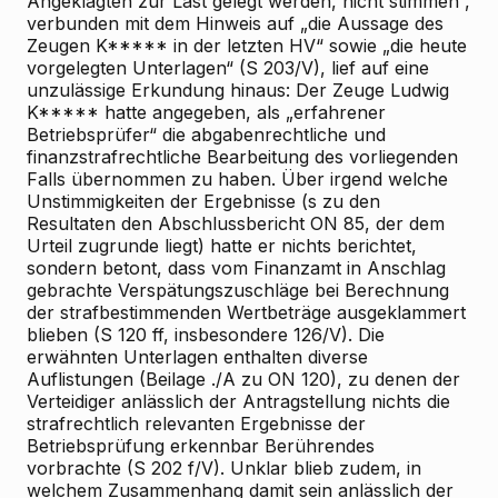
Angeklagten zur Last gelegt werden, nicht stimmen“,
verbunden mit dem Hinweis auf „die Aussage des
Zeugen K***** in der letzten HV“ sowie „die heute
vorgelegten Unterlagen“ (S 203/V), lief auf eine
unzulässige Erkundung hinaus: Der Zeuge Ludwig
K***** hatte angegeben, als „erfahrener
Betriebsprüfer“ die abgabenrechtliche und
finanzstrafrechtliche Bearbeitung des vorliegenden
Falls übernommen zu haben. Über irgend welche
Unstimmigkeiten der Ergebnisse (s zu den
Resultaten den Abschlussbericht ON 85, der dem
Urteil zugrunde liegt) hatte er nichts berichtet,
sondern betont, dass vom Finanzamt in Anschlag
gebrachte Verspätungszuschläge bei Berechnung
der strafbestimmenden Wertbeträge ausgeklammert
blieben (S 120 ff, insbesondere 126/V). Die
erwähnten Unterlagen enthalten diverse
Auflistungen (Beilage ./A zu ON 120), zu denen der
Verteidiger anlässlich der Antragstellung nichts die
strafrechtlich relevanten Ergebnisse der
Betriebsprüfung erkennbar Berührendes
vorbrachte (S 202 f/V). Unklar blieb zudem, in
welchem Zusammenhang damit sein anlässlich der